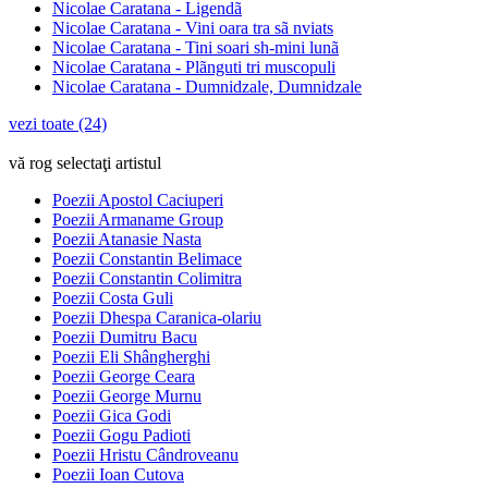
Nicolae Caratana - Ligendã
Nicolae Caratana - Vini oara tra sã nviats
Nicolae Caratana - Tini soari sh-mini lunã
Nicolae Caratana - Plãnguti tri muscopuli
Nicolae Caratana - Dumnidzale, Dumnidzale
vezi toate (24)
vă rog selectaţi artistul
Poezii Apostol Caciuperi
Poezii Armaname Group
Poezii Atanasie Nasta
Poezii Constantin Belimace
Poezii Constantin Colimitra
Poezii Costa Guli
Poezii Dhespa Caranica-olariu
Poezii Dumitru Bacu
Poezii Eli Shângherghi
Poezii George Ceara
Poezii George Murnu
Poezii Gica Godi
Poezii Gogu Padioti
Poezii Hristu Cândroveanu
Poezii Ioan Cutova