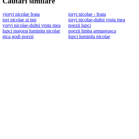
Cautari similare
yioryi nicolae feata
ioryi nicolae - feata
iori nicolae ai tini
ioryi nicolae-dultsi vruta mea
yoryi nicolae-dultsi vruta mea
poezii lupci
lupci majorat luminita nicolae
poezii limba armaneasca
gica godi poezii
lupci luminita nicolae