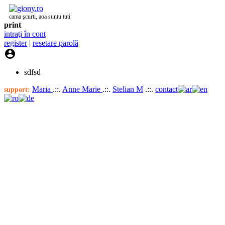
cama şcurti, aoa suntu tuti
print
intraţi în cont
register
|
resetare parolă

sdfsd
Maria
.::.
Anne Marie
.::.
Stelian M
.::.
contact
support: