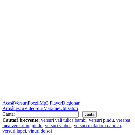
Acasă
Versuri
Poezii
Mp3 Player
Dicţionar
Armânescu
Video
Stiri
Maxime
Utilizatori
Cauta:
Cautari frecvente:
versuri vali tulica bambi
,
versuri pindu
,
vrearea
mea versuri in
,
pindu
,
versuri vlahos
,
versuri makidonia-aurica
,
versuri lupci
,
vinuri de soi