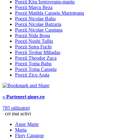
Poezii Kira Iorgoveanu-mantu
Poezii Marcu Beza
Poezii Matilda Caragiu Marioţeanu
Poezii Nicolae Babu
Poezii Nicolae Batzaria
Poezii Nicolae Caratana
Poezii Nida Boga
Poezii Nushi Tulliu
Poezii Spiru Fuchi
Poezii Teohar Mihadas
Poezii Theodor Zuca
Poezii Toma Babu
Poezii Toma Caragiu
Poezii Zicu Araia
» Parteneri giony.ro
785 utilizatori
cei mai activi
Anne Marie
Maria
Flory Caragop