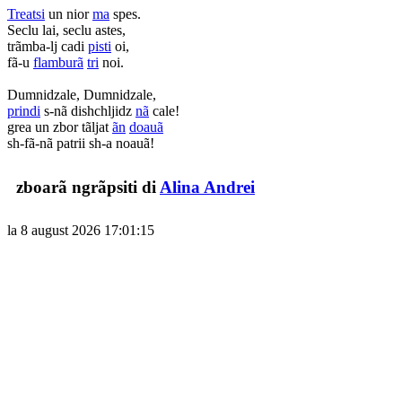
Treatsi
un nior
ma
spes.
Seclu lai, seclu astes,
trãmba-lj cadi
pisti
oi,
fã-u
flamburã
tri
noi.
Dumnidzale, Dumnidzale,
prindi
s-nã dishchljidz
nã
cale!
grea un zbor tãljat
ãn
doauã
sh-fã-nã patrii sh-a noauã!
zboarã ngrãpsiti di
Alina Andrei
la 8 august 2026 17:01:15