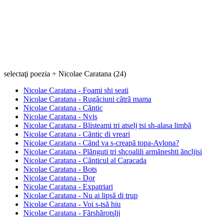
selectaţi poezia ÷ Nicolae Caratana (24)
Nicolae Caratana - Foami shi seati
Nicolae Caratana - Rugãciuni cãtrã mama
Nicolae Caratana - Cãntic
Nicolae Caratana - Nvis
Nicolae Caratana - Blisteami tri atselj tsi sh-alasa limbã
Nicolae Caratana - Cãntic di vreari
Nicolae Caratana - Cãnd va s-creapã topa-Avlona?
Nicolae Caratana - Plãnguti tri shcoalili armãneshti ãncljisi
Nicolae Caratana - Cãnticul al Caracada
Nicolae Caratana - Bots
Nicolae Caratana - Dor
Nicolae Caratana - Expatriari
Nicolae Caratana - Nu ai lipsã di trup
Nicolae Caratana - Voi s-tsã hiu
Nicolae Caratana - Fãrshãrotslji