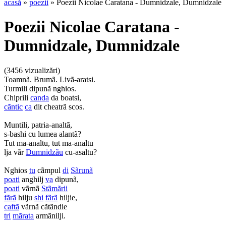
acasă
»
poezii
» Poezii Nicolae Caratana - Dumnidzale, Dumnidzale
Poezii Nicolae Caratana -
Dumnidzale, Dumnidzale
(3456 vizualizări)
Toamnã. Brumã. Livã-aratsi.
Turmili dipunã nghios.
Chiprili
canda
da boatsi,
cãntic
ca
dit cheatrã scos.
Muntili, patria-analtã,
s-bashi cu lumea alantã?
Tut ma-analtu, tut ma-analtu
lja vãr
Dumnidzãu
cu-asaltu?
Nghios
tu
cãmpul
di
Sãrunã
poati
anghilj
va
dipunã,
poati
vãrnã
Stãmãrii
fãrã
hilju
shi
fãrã
hiljie,
caftã
vãrnã cãtãndie
tri
mãrata
armãnilji.