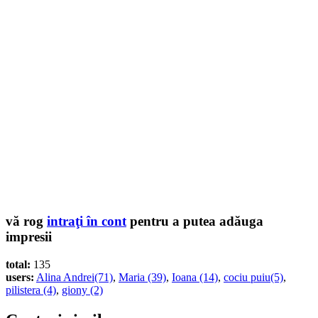
vă rog
intraţi în cont
pentru a putea adăuga
impresii
total:
135
users:
Alina Andrei(71)
,
Maria (39)
,
Ioana (14)
,
cociu puiu(5)
,
pilistera (4)
,
giony (2)