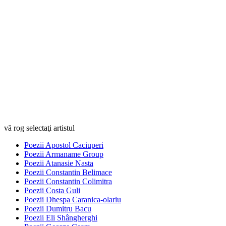
vă rog selectaţi artistul
Poezii Apostol Caciuperi
Poezii Armaname Group
Poezii Atanasie Nasta
Poezii Constantin Belimace
Poezii Constantin Colimitra
Poezii Costa Guli
Poezii Dhespa Caranica-olariu
Poezii Dumitru Bacu
Poezii Eli Shângherghi