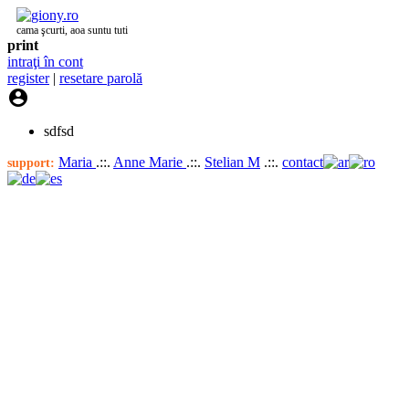
cama şcurti, aoa suntu tuti
print
intraţi în cont
register
|
resetare parolă

sdfsd
Maria
.::.
Anne Marie
.::.
Stelian M
.::.
contact
support: