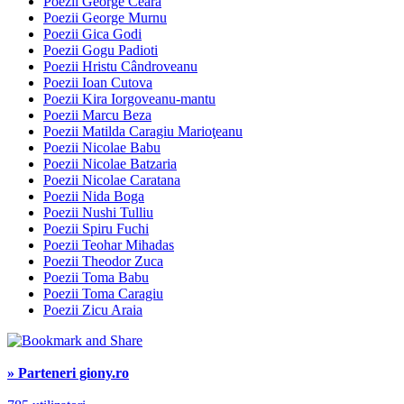
Poezii George Ceara
Poezii George Murnu
Poezii Gica Godi
Poezii Gogu Padioti
Poezii Hristu Cândroveanu
Poezii Ioan Cutova
Poezii Kira Iorgoveanu-mantu
Poezii Marcu Beza
Poezii Matilda Caragiu Marioţeanu
Poezii Nicolae Babu
Poezii Nicolae Batzaria
Poezii Nicolae Caratana
Poezii Nida Boga
Poezii Nushi Tulliu
Poezii Spiru Fuchi
Poezii Teohar Mihadas
Poezii Theodor Zuca
Poezii Toma Babu
Poezii Toma Caragiu
Poezii Zicu Araia
» Parteneri giony.ro