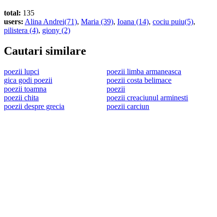
total:
135
users:
Alina Andrei(71)
,
Maria (39)
,
Ioana (14)
,
cociu puiu(5)
,
pilistera (4)
,
giony (2)
Cautari similare
poezii lupci
poezii limba armaneasca
gica godi poezii
poezii costa belimace
poezii toamna
poezii
poezii chita
poezii creaciunul arminesti
poezii despre grecia
poezii carciun