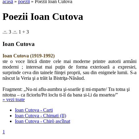
acasă
»
poezii
» Poezii Ioan Cutova
Poezii Ioan Cutova
.::. 3 .::. 1 ÷ 3
Ioan Cutova
Ioan Cutova (1919-1992)
ste o voce lirică dintre cele mai moderne printre autorii armâni
moderni ; interesat mai puţin de forma exterioară a expresiei,
surprinde ceva din tainele fiinţei proprii, sau din enigmele lumii. S-a
născut la Veria şi a trăit la Bistriţa-Năsăud.
Fragment: „Nu-ni aflu-aumbra şi-soarile ţi mi-mparte/ Tra totna şi
nitotna – ca ficiorlu/Pri loclu ti-lí da bana şi-l,i da moartea/”
» vezi toate
Ioan Cutova - Carti
Ioan Cutova - Chimati (II)
Ioan Cutova - Chirò ascîlnat
1