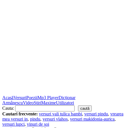
Acasă
Versuri
Poezii
Mp3 Player
Dicţionar
Armânescu
Video
Stiri
Maxime
Utilizatori
Cauta:
Cautari frecvente:
versuri vali tulica bambi
,
versuri pindu
,
vrearea
mea versuri in
,
pindu
,
versuri vlahos
,
versuri makidonia-aurica
,
versuri lupci
,
vinuri de soi