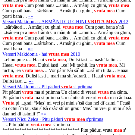
vruta
mea
Cum poati bana ...arăts… Armânji cu ghini,
vruta
mea
Cum poati bana ...sârbâtori… Armânji cu ghini,
vruta
mea
Cum
poati bana ...
»»
Versuri Makidonia - ARMÂNJI CU GHINI
VRUTA
MEA
2012
...sârbâtori… Armânji cu ghini,
vruta
mea
Cum poati bana s`nâ
...tsâneai pi a
mea
frâmti Cu mânjili tuti ...minti… Armânji cu ghini,
vruta
mea
Cum poati bana ...arăts… Armânji cu ghini,
vruta
mea
Cum poati bana ...sârbâtori… Armânji cu ghini,
vruta
mea
Cum
poati bana ...
»»
Versuri Makidonia - hai
vruta
mea
2010
...el nu putea… Haaai
vruta
mea
, Dultsi iasti ...mash` la tini…
Haaai
vruta
mea
, Dultsi iasti ...ea! Mi tuchii, lea
vruta
mea
, Mi
tuchii, lea
vruta
mea
… Vor pârintsâi sâ`nhi ...sâ`nhi ti da… Haaai
vruta
mea
, Dultsi iasti ...mari ma shi`adrarâ… Haaai
vruta
mea
,
Dultsi iasti ...
»»
Versuri Makidonia - Pit pâduri
vruta
si priimna
Pit pâduri
vruta
ma si priimna Un cântic di vreari
vruta
ma cânta.
Pit pâduri
vruta
ma si priimna Un cântic di vreari
vruta
ma cântaaa.
Vruta
pi ...grai: “Mas` mi vrei pi mini s`tsâ dau nel di`asimi.” Feată
cu ochiu`m lai, stăi s`tsâ dzâc sh`un grai: “Mas` mi vrei pi mini s`tsâ
dau nel di`asimiii`!”
»»
Versuri Nicu Zelca - Pitu pãduri
vruta
mea
s'priimna
...- Pitu pãduri
vruta
mea
s'priimna
******************************** Pitu pãduri vruta
mea
s'