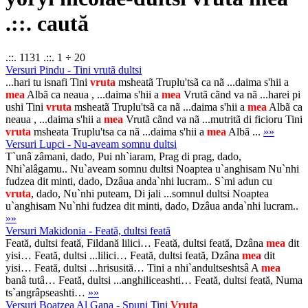
.::. caută
.::. 1131 .::. 1 ÷ 20
Versuri Pindu - Tini vrutã dultsi
...hari tu isnafi Tini
vruta
msheatã Truplu'tsã ca nã ...daima s'hii a
mea
Albã ca neaua , ...daima s'hii a
mea
Vrutã cãnd va nã ...harei pi
ushi Tini
vruta
msheatã Truplu'tsã ca nã ...daima s'hii a
mea
Albã ca
neaua , ...daima s'hii a
mea
Vrutã cãnd va nã ...mutritã di ficioru Tini
vruta
msheata Truplu'tsa ca nã ...daima s'hii a
mea
Albã ...
»»
Versuri Lupci - Nu-aveam somnu dultsi
T`unâ zâmani, dado, Pui nh`iaram, Prag di prag, dado,
Nhi`alâgamu.. Nu`aveam somnu dultsi Noaptea u`anghisam Nu`nhi
fudzea dit minti, dado, Dzâua anda`nhi lucram.. S`mi adun cu
vruta
, dado, Nu`nhi puteam, Di jali ...somnul dultsi Noaptea
u`anghisam Nu`nhi fudzea dit minti, dado, Dzâua anda`nhi lucram..
»»
Versuri Makidonia - Feată, dultsi feată
Feată, dultsi feată, Fildană lilici… Feată, dultsi feată, Dzâna
mea
dit
yisi… Feată, dultsi ...lilici… Feată, dultsi feată, Dzâna
mea
dit
yisi… Feată, dultsi ...hrisusită… Tini a nhi`andultseshtsâ A
mea
banâ tutâ… Feată, dultsi ...anghiliceashti… Feată, dultsi feată, Numa
ts`angrâpseashti…
»»
Versuri Boatzea Al Gana - Spuni Tini
Vruta