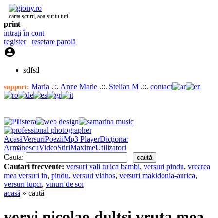
cama şcurti, aoa suntu tuti
print
intraţi în cont
register
|
resetare parolă

sdfsd
Maria
.::.
Anne Marie
.::.
Stelian M
.::.
contact
support:
Acasă
Versuri
Poezii
Mp3 Player
Dicţionar
Armânescu
Video
Stiri
Maxime
Utilizatori
Cauta:
Cautari frecvente:
versuri vali tulica bambi
,
versuri pindu
,
vrearea
mea versuri in
,
pindu
,
versuri vlahos
,
versuri makidonia-aurica
,
versuri lupci
,
vinuri de soi
acasă
» caută
yoryi nicolae-dultsi vruta mea