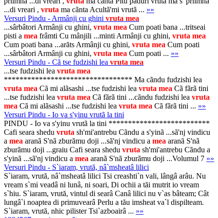
priimna ...di vreari ,
vruta
ma cãnta Pitu pãduri vruta ma s' priimna
...di vreari ,
vruta
ma cãnta Acultã'mi vrutã ...
»»
Versuri Pindu - Armânji cu ghini
vruta
mea
...sârbâtori Armânji cu ghini,
vruta
mea
Cum poati bana ...tritseai
pisti a
mea
frâmti Cu mânjili ...minti Armânji cu ghini,
vruta
mea
Cum poati bana ...arăts Armânji cu ghini,
vruta
mea
Cum poati
...sârbâtori Armânji cu ghini,
vruta
mea
Cum poati ...
»»
Versuri Pindu - Cã tse fudzishi lea
vruta
mea
...tse fudzishi lea
vruta
mea
********************************* Ma cãndu fudzishi lea
vruta
mea
Cã mi alãsashi ...tse fudzishi lea
vruta
mea
Cã fãrã tini
...tse fudzishi lea
vruta
mea
Cã fãrã tini ...cãndu fudzishi lea
vruta
mea
Cã mi alãsashi ...tse fudzishi lea
vruta
mea
Cã fãrã tini ...
»»
Versuri Pindu - Io va s'yinu vrutã la tini
PINDU - Io va s'yinu vrutã la tini **************************
Cafi seara shedu
vruta
sh'mi'antrebu Cãndu a s'yinã ...sã'nj vindicu
a
mea
aranã S'nã zburãmu doji ...sã'nj vindicu a
mea
aranã S'nã
zburãmu doji ...graiu Cafi seara shedu
vruta
sh'mi'antrebu Cãndu a
s'yinã ...sã'nj vindicu a
mea
aranã S'nã zburãmu doji ...Volumul 7
»»
Versuri Pindu - S`iaram, vrută, nâ`msheatâ lilici
S`iaram, vrută, nâ`msheatâ lilici Tsi creashti`n vali, lângâ arâu. Nu
vream s`mi veadâ ni lunâ, ni soari, Di ochii a tăi mutrit io vream
s`hiu. S`iaram, vrută, vintul di searâ Canâ lilici nu v`as bâteam; Cât
lungâ`i noaptea di primuvearâ Perlu a tău imsheat va`l dispilteam.
S`iaram, vrută, nhic pilister Tsi`azboairâ ...
»»