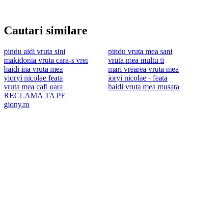
Cautari similare
pindu aidi vruta sini
pindu vruta mea sani
makidonia vruta cara-s vrei
vruta mea multu ti
haidi ina vruta mea
mari vrearea vruta mea
yioryi nicolae feata
ioryi nicolae - feata
vruta mea cafi oara
haidi vruta mea musata
RECLAMA TA PE
giony.ro