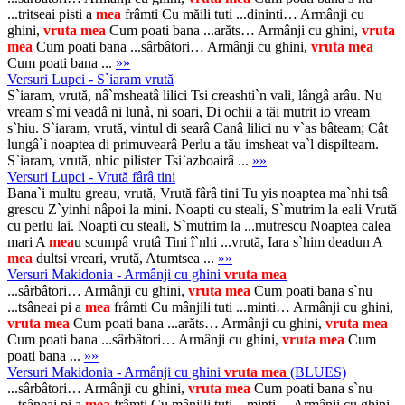
...tritseai pisti a
mea
frâmti Cu măili tuti ...dininti… Armânji cu
ghini,
vruta
mea
Cum poati bana ...arăts… Armânji cu ghini,
vruta
mea
Cum poati bana ...sârbâtori… Armânji cu ghini,
vruta
mea
Cum poati bana ...
»»
Versuri Lupci - S`iaram vrută
S`iaram, vrută, nâ`msheatâ lilici Tsi creashti`n vali, lângâ arâu. Nu
vream s`mi veadâ ni lunâ, ni soari, Di ochii a tăi mutrit io vream
s`hiu. S`iaram, vrută, vintul di searâ Canâ lilici nu v`as bâteam; Cât
lungâ`i noaptea di primuvearâ Perlu a tău imsheat va`l dispilteam.
S`iaram, vrută, nhic pilister Tsi`azboairâ ...
»»
Versuri Lupci - Vrută fârâ tini
Bana`i multu greau, vrută, Vrută fârâ tini Tu yis noaptea ma`nhi tsâ
grescu Z`yinhi nâpoi la mini. Noapti cu steali, S`mutrim la eali Vrută
cu perlu lai. Noapti cu steali, S`mutrim la ...mutrescu Noaptea calea
mari A
mea
u scumpâ vrutâ Tini î`nhi ...vrută, Iara s`him deadun A
mea
dultsi vreari, vrută, Atumtsea ...
»»
Versuri Makidonia - Armânji cu ghini
vruta
mea
...sârbâtori… Armânji cu ghini,
vruta
mea
Cum poati bana s`nu
...tsâneai pi a
mea
frâmti Cu mânjili tuti ...minti… Armânji cu ghini,
vruta
mea
Cum poati bana ...arăts… Armânji cu ghini,
vruta
mea
Cum poati bana ...sârbâtori… Armânji cu ghini,
vruta
mea
Cum
poati bana ...
»»
Versuri Makidonia - Armânji cu ghini
vruta
mea
(BLUES)
...sârbâtori… Armânji cu ghini,
vruta
mea
Cum poati bana s`nu
...tsâneai pi a
mea
frâmti Cu mânjili tuti ...minti… Armânji cu ghini,