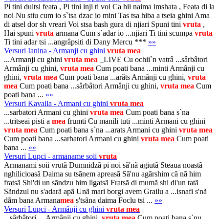
Pi tini dultsi feata , Pi tini inji ti voi Ca hii naima imshata , Feata di la
noi Nu stiu cum io s`tsa dzac io mini Tas tsa hiba a tseia ghini Ama
di atsel dor sh vreari Voi stsa bash gura di njiari Spuni tini
vruta
,
Hai spuni
vruta
armana Cum s`adar io ...njiari Ti tini scumpa
vruta
Ti tini adar tsi ...angrâpsiti di Dany Mercu ***
»»
Versuri Ianina - Armanji cu ghini
vruta
mea
...Armanji cu ghini
vruta
mea
_LIVE Cu ochii`n vatrâ ...sârbâtori
Armânji cu ghini,
vruta
mea
Cum poati bana ...minti Armânji cu
ghini,
vruta
mea
Cum poati bana ...arăts Armânji cu ghini,
vruta
mea
Cum poati bana ...sârbâtori Armânji cu ghini,
vruta
mea
Cum
poati bana ...
»»
Versuri Kavalla - Armani cu ghini
vruta
mea
...sarbatori Armani cu ghini
vruta
mea
Cum poati bana s`na
...tritseai pisti a
mea
frumti Cu manili tuti ...minti Armani cu ghini
vruta
mea
Cum poati bana s`na ...arats Armani cu ghini
vruta
mea
Cum poati bana ...sarbatori Armani cu ghini
vruta
mea
Cum poati
bana ...
»»
Versuri Lupci - armaname soii
vruta
Armanami soii vrutã Dumnidzã pi noi sã'nã agiutã Steaua noastã
nghilicioasã Daima su tsãnem apreasã Sã'nu agãrshim cã nã him
fratsã Shi'di un sãndzu him ligatsã Fratsã di mumã shi di'un tatã
Sãndzul nu s'adarã apã Unã mari borgi avem Grailu a ...isnafi s'nã
dãm bana Armana
mea
s'tsãna daima Foclu tsi ...
»»
Versuri Lupci - Armânji cu ghini
vruta
mea
...sârbâtori… Armânji cu ghini,
vruta
mea
Cum poati bana s`nu