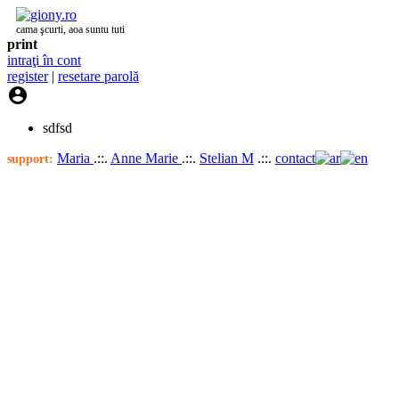
cama şcurti, aoa suntu tuti
print
intraţi în cont
register
|
resetare parolă

sdfsd
Maria
.::.
Anne Marie
.::.
Stelian M
.::.
contact
support: