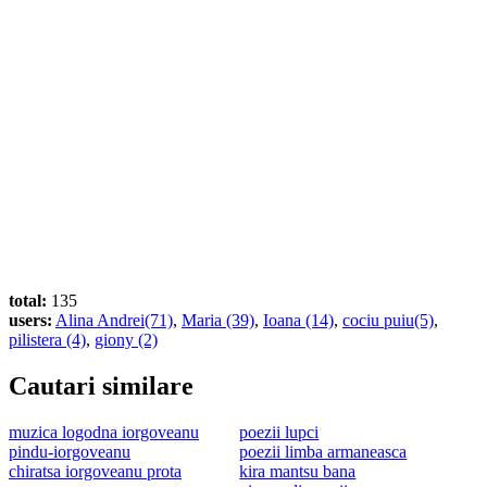
total:
135
users:
Alina Andrei(71)
,
Maria (39)
,
Ioana (14)
,
cociu puiu(5)
,
pilistera (4)
,
giony (2)
Cautari similare
muzica logodna iorgoveanu
poezii lupci
pindu-iorgoveanu
poezii limba armaneasca
chiratsa iorgoveanu prota
kira mantsu bana