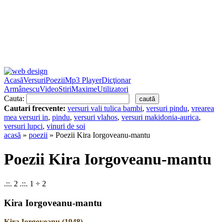
Acasă
Versuri
Poezii
Mp3 Player
Dicţionar
Armânescu
Video
Stiri
Maxime
Utilizatori
Cauta:
Cautari frecvente:
versuri vali tulica bambi
,
versuri pindu
,
vrearea
mea versuri in
,
pindu
,
versuri vlahos
,
versuri makidonia-aurica
,
versuri lupci
,
vinuri de soi
acasă
»
poezii
» Poezii Kira Iorgoveanu-mantu
Poezii Kira Iorgoveanu-mantu
.::. 2 .::. 1 ÷ 2
Kira Iorgoveanu-mantu
Kira Iorgoveanu (1948)