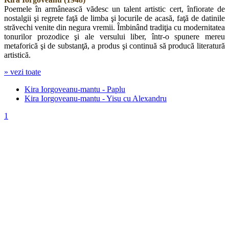
Poemele în armânească vădesc un talent artistic cert, înfiorate de
nostalgii şi regrete faţă de limba şi locurile de acasă, faţă de datinile
străvechi venite din negura vremii. Îmbinând tradiţia cu modernitatea
tonurilor prozodice şi ale versului liber, într-o spunere mereu
metaforică şi de substanţă, a produs şi continuă să producă literatură
artistică.
» vezi toate
Fragment: „Nesu tu Pidu s-tu Saruna/ Paplu-a meu, ta-s t-aflu torlu/
Ploaia s-vimtul ti-l chirura/ Di t-aflai masi ponlu şi-dorlu./”
Kira Iorgoveanu-mantu - Paplu
Kira Iorgoveanu-mantu - Yisu cu Alexandru
1