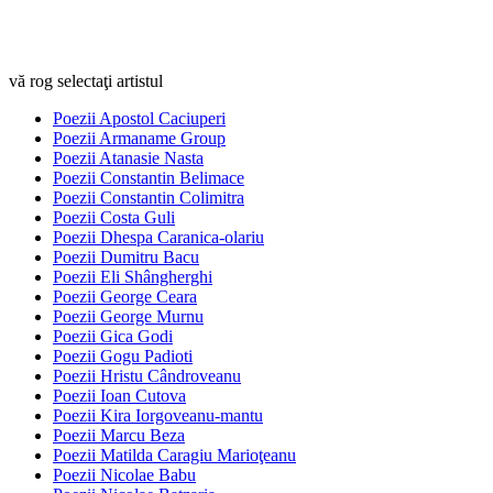
vă rog selectaţi artistul
Poezii Apostol Caciuperi
Poezii Armaname Group
Poezii Atanasie Nasta
Poezii Constantin Belimace
Poezii Constantin Colimitra
Poezii Costa Guli
Poezii Dhespa Caranica-olariu
Poezii Dumitru Bacu
Poezii Eli Shângherghi
Poezii George Ceara
Poezii George Murnu
Poezii Gica Godi
Poezii Gogu Padioti
Poezii Hristu Cândroveanu
Poezii Ioan Cutova
Poezii Kira Iorgoveanu-mantu
Poezii Marcu Beza
Poezii Matilda Caragiu Marioţeanu
Poezii Nicolae Babu