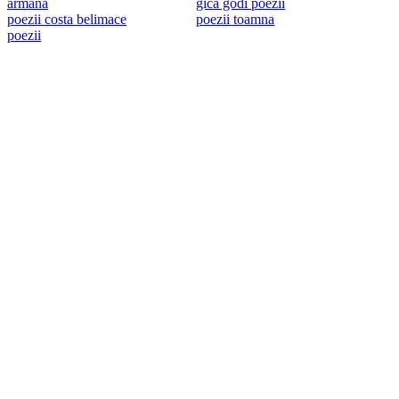
armana
gica godi poezii
poezii costa belimace
poezii toamna
poezii