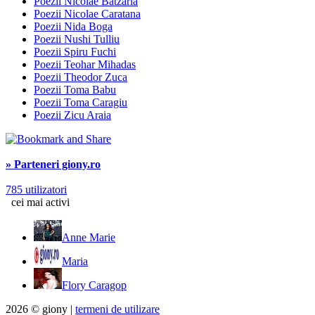
Poezii Nicolae Batzaria
Poezii Nicolae Caratana
Poezii Nida Boga
Poezii Nushi Tulliu
Poezii Spiru Fuchi
Poezii Teohar Mihadas
Poezii Theodor Zuca
Poezii Toma Babu
Poezii Toma Caragiu
Poezii Zicu Araia
» Parteneri giony.ro
785 utilizatori
cei mai activi
Anne Marie
Maria
Flory Caragop
2026 © giony |
termeni de utilizare