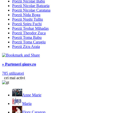
Poezii Nicolae Babu
Poezii Nicolae Batzaria
Poezii Nicolae Caratana
Poezii Nida Boga
Poezii Nushi Tulliu
Poezii Spiru Fuchi
Poezii Teohar Mihadas
Poezii Theodor Zuca
Poezii Toma Babu
Poezii Toma Caragiu
Poezii Zicu Araia
» Parteneri giony.ro
785 utilizatori
cei mai activi
Anne Marie
Maria
Flory Caragop