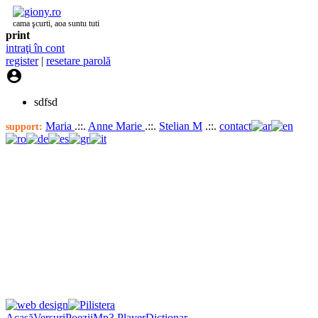
cama şcurti, aoa suntu tuti
print
intraţi în cont
register
|
resetare parolă

sdfsd
Maria
.::.
Anne Marie
.::.
Stelian M
.::.
contact
support:
Acasă
Versuri
Poezii
Mp3 Player
Dicţionar