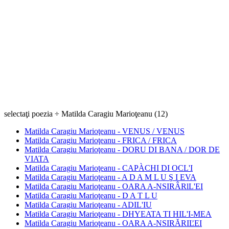
selectaţi poezia ÷ Matilda Caragiu Marioţeanu (12)
Matilda Caragiu Marioţeanu - VENUS / VENUS
Matilda Caragiu Marioţeanu - FRICA / FRICA
Matilda Caragiu Marioţeanu - DORU DI BANA / DOR DE
VIATA
Matilda Caragiu Marioţeanu - CAPÀCHI DI OCL'I
Matilda Caragiu Marioţeanu - A D A M L U Ş I EVA
Matilda Caragiu Marioţeanu - OARA A-NSIRÂRlL'EI
Matilda Caragiu Marioţeanu - D A T L U
Matilda Caragiu Marioţeanu - ADIL'IU
Matilda Caragiu Marioţeanu - DHYEATA TI HIL'I-MEA
Matilda Caragiu Marioţeanu - OARA A-NSIRĂRIĽEI