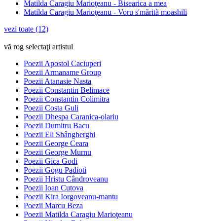
Matilda Caragiu Marioţeanu - Bisearica a mea
Matilda Caragiu Marioţeanu - Voru s'mãritã moashili
vezi toate (12)
vă rog selectaţi artistul
Poezii Apostol Caciuperi
Poezii Armaname Group
Poezii Atanasie Nasta
Poezii Constantin Belimace
Poezii Constantin Colimitra
Poezii Costa Guli
Poezii Dhespa Caranica-olariu
Poezii Dumitru Bacu
Poezii Eli Shângherghi
Poezii George Ceara
Poezii George Murnu
Poezii Gica Godi
Poezii Gogu Padioti
Poezii Hristu Cândroveanu
Poezii Ioan Cutova
Poezii Kira Iorgoveanu-mantu
Poezii Marcu Beza
Poezii Matilda Caragiu Marioţeanu