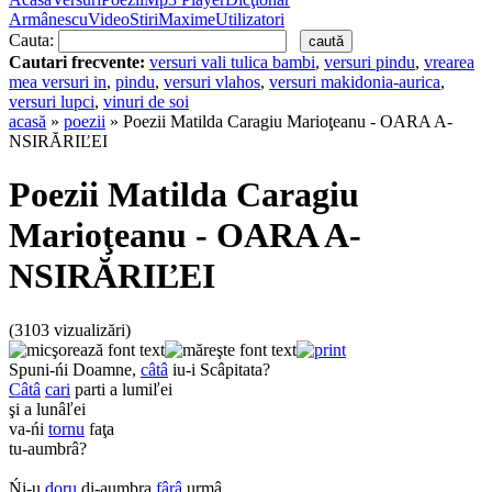
Armânescu
Video
Stiri
Maxime
Utilizatori
Cauta:
Cautari frecvente:
versuri vali tulica bambi
,
versuri pindu
,
vrearea
mea versuri in
,
pindu
,
versuri vlahos
,
versuri makidonia-aurica
,
versuri lupci
,
vinuri de soi
acasă
»
poezii
» Poezii Matilda Caragiu Marioţeanu - OARA A-
NSIRĂRIĽEI
Poezii Matilda Caragiu
Marioţeanu - OARA A-
NSIRĂRIĽEI
(3103 vizualizări)
Spuni-ńi Doamne,
câtâ
iu-i Scâpitata?
Câtâ
cari
parti a lumiľei
şi a lunâľei
va-ńi
tornu
faţa
tu-aumbrâ?
Ńi-u
doru
di-aumbra
fârâ
urmâ.