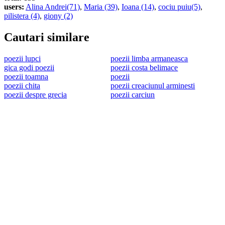
users:
Alina Andrei(71)
,
Maria (39)
,
Ioana (14)
,
cociu puiu(5)
,
pilistera (4)
,
giony (2)
Cautari similare
poezii lupci
poezii limba armaneasca
gica godi poezii
poezii costa belimace
poezii toamna
poezii
poezii chita
poezii creaciunul arminesti
poezii despre grecia
poezii carciun