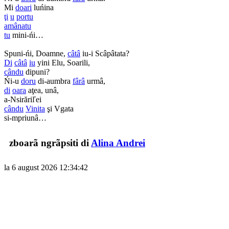
Mi
doari
luńina
ţi
u
portu
amânatu
tu
mini-ńi…
Spuni-ńi, Doamne,
câtâ
iu-i Scâpâtata?
Di
câtâ
iu
yini Elu, Soarili,
cându
dipuni?
Ńi-u
doru
di-aumbra
fârâ
urmâ,
di
oara
aţea, unâ,
a-Nsirăriľei
cându
Vinita
şi Vgata
si-mpriunâ…
zboarã ngrãpsiti di
Alina Andrei
la 6 august 2026 12:34:42