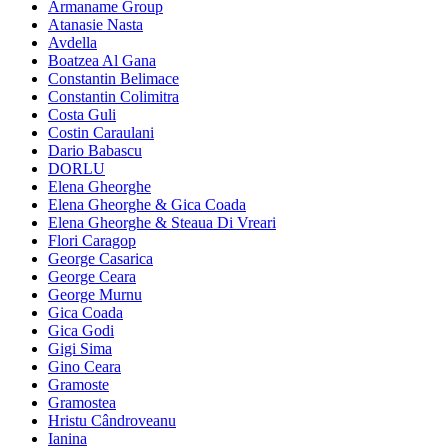
Armaname Group
Atanasie Nasta
Avdella
Boatzea Al Gana
Constantin Belimace
Constantin Colimitra
Costa Guli
Costin Caraulani
Dario Babascu
DORLU
Elena Gheorghe
Elena Gheorghe & Gica Coada
Elena Gheorghe & Steaua Di Vreari
Flori Caragop
George Casarica
George Ceara
George Murnu
Gica Coada
Gica Godi
Gigi Sima
Gino Ceara
Gramoste
Gramostea
Hristu Cândroveanu
Ianina