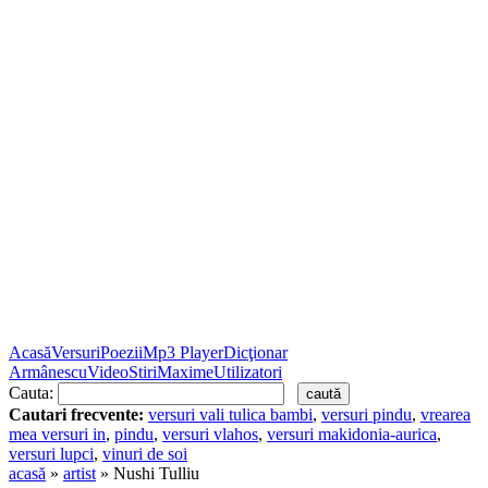
Acasă
Versuri
Poezii
Mp3 Player
Dicţionar
Armânescu
Video
Stiri
Maxime
Utilizatori
Cauta:
Cautari frecvente:
versuri vali tulica bambi
,
versuri pindu
,
vrearea
mea versuri in
,
pindu
,
versuri vlahos
,
versuri makidonia-aurica
,
versuri lupci
,
vinuri de soi
acasă
»
artist
» Nushi Tulliu