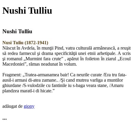
Nushi Tulliu
Nushi Tulliu
Nusi Tuliu (1872-1941)
Născut în Avdela, în munţii Pind, vatra culturală armânească, a reuşit
să redea farmecul şi drama specificităţii unei etnii arhetipale. A scris
şi romanul „Murmint fara crute” , apărut în foileton în ziarul „Ecoul
Macedoniei”, rămas neadunat în volum.
Fragment: „Tratea-armanamea bair! Ca neurile curate /Era tru fata-
ausil-i armasi di-atea zamane.. /Şi cand mutrea varliga a muntilor
ghiurdane /S-vulodzile cu fantinile iu s-baga veara stane, /Amaru
plandzea maratl-i di hicate.”
adăugat de
giony
...