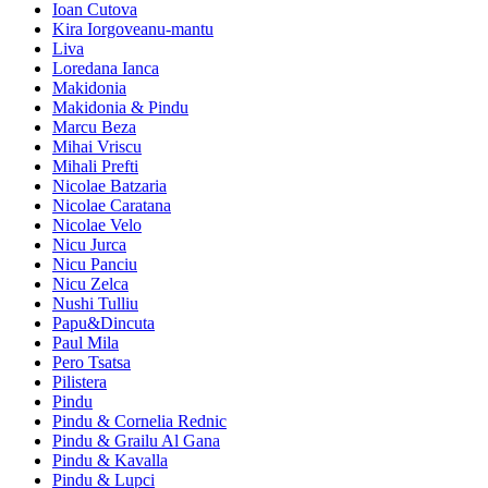
Ioan Cutova
Kira Iorgoveanu-mantu
Liva
Loredana Ianca
Makidonia
Makidonia & Pindu
Marcu Beza
Mihai Vriscu
Mihali Prefti
Nicolae Batzaria
Nicolae Caratana
Nicolae Velo
Nicu Jurca
Nicu Panciu
Nicu Zelca
Nushi Tulliu
Papu&Dincuta
Paul Mila
Pero Tsatsa
Pilistera
Pindu
Pindu & Cornelia Rednic
Pindu & Grailu Al Gana
Pindu & Kavalla
Pindu & Lupci