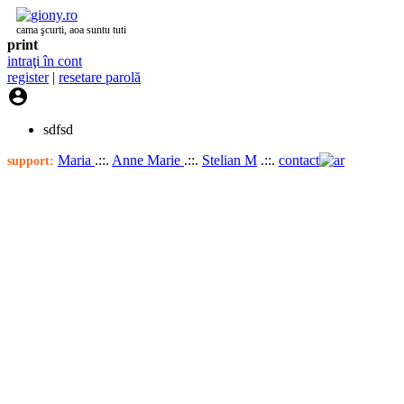
cama şcurti, aoa suntu tuti
print
intraţi în cont
register
|
resetare parolă

sdfsd
Maria
.::.
Anne Marie
.::.
Stelian M
.::.
contact
support: