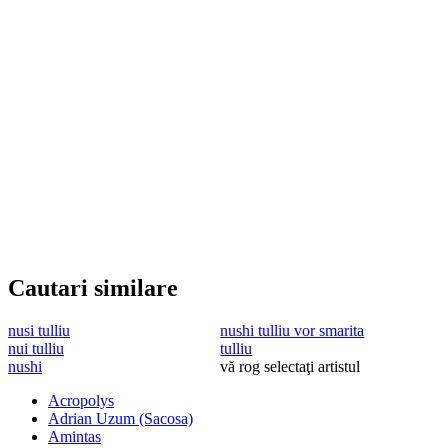
Cautari similare
nusi tulliu
nushi tulliu vor smarita
nui tulliu
tulliu
nushi
vă rog selectaţi artistul
Acropolys
Adrian Uzum (Sacosa)
Amintas