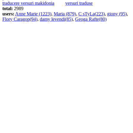
traducere versuri makidonia
versuri traduse
total:
2989
users:
Anne Marie (1223)
,
Maria (879)
,
C sTyLa(223)
,
giony (95)
,
Flory Caragop(94)
,
damy levendi(85)
,
Geoga Rafte(80)