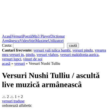
Acasă
Versuri
Poezii
Mp3 Player
Dicţionar
Armânescu
Video
Stiri
Maxime
Utilizatori
Cauta:
Cautari frecvente:
versuri vali tulica bambi
,
versuri pindu
,
vrearea
mea versuri in
,
pindu
,
versuri vlahos
,
versuri makidonia-aurica
,
versuri lupci
,
vinuri de soi
acasă
»
versuri
» Versuri Nushi Tulliu
Versuri Nushi Tulliu / ascultă
live muzică armâneascâ
.::. 2 .::. 1 ÷ 2
versuri traduse
ordonează alfabetic