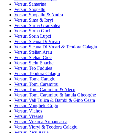
Versuri Samarina
Versuri Shopatlu
Versuri Shopatlu & Andra
Versuri Sima & Ioryi
Versuri Sirma Granzulea
Versuri Sirma Guci
Versuri Sorin Lupci
Versuri Steaua Di Vreari
Versuri Steaua Di Vreari & Teodora Calagiu
Versuri Stelian Arau
Versuri Stelian Cioc
Versuri Stelu Enache
Versuri Teo Fudulea
Versuri Teodora Calagiu
Versuri Toma Caragiu
Versuri Tomi Caramitru
Versuri Tomi Caramitru & Alecu
Versuri Tomi Caramitru & Ianula Gheorghe
Versuri Vali Tulica & Bambi & Gino Ceara
Versuri Vanghele Gogu
Versuri Vlahos
Versuri Vrearea
Versuri Vrearea Armaneasca
Versuri Yioryi & Teodora Calagiu
Versuri Zicu Araia