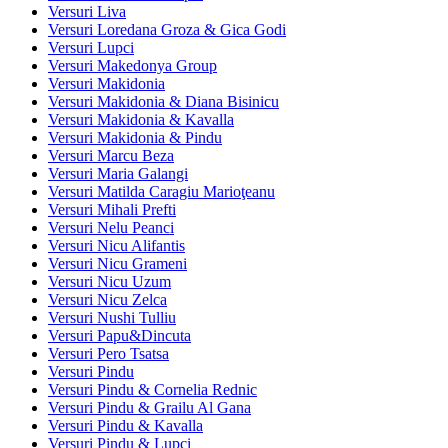
Versuri Liva
Versuri Loredana Groza & Gica Godi
Versuri Lupci
Versuri Makedonya Group
Versuri Makidonia
Versuri Makidonia & Diana Bisinicu
Versuri Makidonia & Kavalla
Versuri Makidonia & Pindu
Versuri Marcu Beza
Versuri Maria Galangi
Versuri Matilda Caragiu Marioţeanu
Versuri Mihali Prefti
Versuri Nelu Peanci
Versuri Nicu Alifantis
Versuri Nicu Grameni
Versuri Nicu Uzum
Versuri Nicu Zelca
Versuri Nushi Tulliu
Versuri Papu&Dincuta
Versuri Pero Tsatsa
Versuri Pindu
Versuri Pindu & Cornelia Rednic
Versuri Pindu & Grailu Al Gana
Versuri Pindu & Kavalla
Versuri Pindu & Lupci