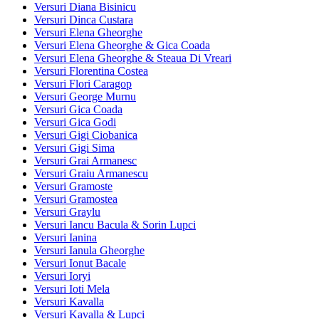
Versuri Diana Bisinicu
Versuri Dinca Custara
Versuri Elena Gheorghe
Versuri Elena Gheorghe & Gica Coada
Versuri Elena Gheorghe & Steaua Di Vreari
Versuri Florentina Costea
Versuri Flori Caragop
Versuri George Murnu
Versuri Gica Coada
Versuri Gica Godi
Versuri Gigi Ciobanica
Versuri Gigi Sima
Versuri Grai Armanesc
Versuri Graiu Armanescu
Versuri Gramoste
Versuri Gramostea
Versuri Graylu
Versuri Iancu Bacula & Sorin Lupci
Versuri Ianina
Versuri Ianula Gheorghe
Versuri Ionut Bacale
Versuri Ioryi
Versuri Ioti Mela
Versuri Kavalla
Versuri Kavalla & Lupci