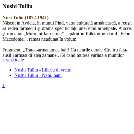
Nushi Tulliu
Nusi Tuliu (1872-1941)
Născut în Avdela, în munţii Pind, vatra culturală armânească, a reuşit
să redea farmecul şi drama specificităţii unei etnii arhetipale. A scris
şi romanul „Murmint fara crute” , apărut în foileton în ziarul „Ecoul
Macedoniei”, rămas neadunat în volum.
Fragment: „Tratea-armanamea bair! Ca neurile curate /Era tru fata-
ausil-i armasi di-atea zamane.. /Şi cand mutrea varliga a muntilor
» vezi toate
ghiurdane /S-vulodzile cu fantinile iu s-baga veara stane, /Amaru
plandzea maratl-i di hicate.”
Nushi Tulliu - Lilicea di vreari
Nushi Tulliu - Nani, nani
1