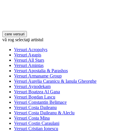
vă rog selectaţi artistul
Versuri Acropolys
Versuri Agapis
Versuri All Stars
Versuri Amintas
Versuri Apostalia & Parashos
Versuri Armaname Group
Versuri Aurelia Caranicu & Ianula Gheorghe
Versuri Aynodekam
Versuri Boatzea Al Gana
Versuri Bogdan Lascu
Versuri Constantin Belimace
Versuri Costa Daileanu
Versuri Costa Daileanu & Aleclu
Versuri Costa Mina
Versuri Costin Caraulani
Versuri Cristian Ionescu