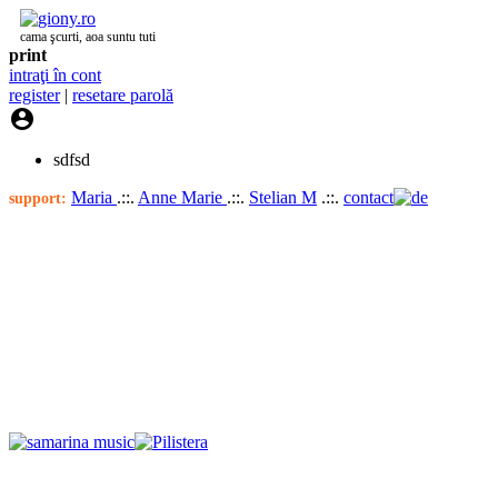
cama şcurti, aoa suntu tuti
print
intraţi în cont
register
|
resetare parolă

sdfsd
Maria
.::.
Anne Marie
.::.
Stelian M
.::.
contact
support: