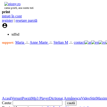
cama şcurti, aoa suntu tuti
print
intraţi în cont
register
|
resetare parolă

sdfsd
Maria
.::.
Anne Marie
.::.
Stelian M
.::.
contact
support:
Acasă
Versuri
Poezii
Mp3 Player
Dicţionar Armânescu
Video
Stiri
Maxim
Cauta: