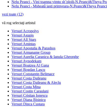
Nelu Peanci - Vini toamna vimtu sh`ploili-N.Peanci&Theya Pe
Nelu Peanci - Msheatâ iasti primveara-N.Peanci&Theya Peanci
vezi toate (12)
vă rog selectaţi artistul
Versuri Acropolys
Versuri Agapis
Versuri All Stars
Versuri Amintas
Versuri Apostalia & Parashos
Versuri Armaname Group
Versuri Aurelia Caranicu & Ianula Gheorghe
Versuri Aynodekam
Versuri Boatzea Al Gana
Versuri Bogdan Lascu
Versuri Constantin Belimace
Versuri Costa Daileanu
Versuri Costa Daileanu & Aleclu
Versuri Costa Mina
Versuri Costin Caraulani
Versuri Cristian Ionescu
Versuri Diana Bisinicu
Versuri Dinca Custara