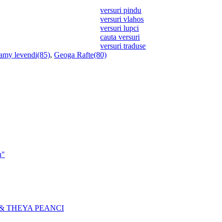
versuri pindu
versuri vlahos
versuri lupci
cauta versuri
versuri traduse
amy levendi(85)
,
Geoga Rafte(80)
u"
I & THEYA PEANCI