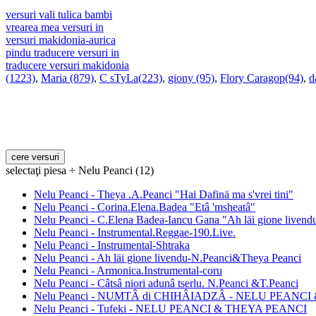
versuri vali tulica bambi
vrearea mea versuri in
versuri makidonia-aurica
pindu traducere versuri in
traducere versuri makidonia
(1223)
,
Maria (879)
,
C sTyLa(223)
,
giony (95)
,
Flory Caragop(94)
,
d
selectaţi piesa ÷ Nelu Peanci (12)
Nelu Peanci - Theya .A.Peanci "Hai Dafinä ma s'vrei tini"
Nelu Peanci - Corina.Elena.Badea "Etâ 'msheatâ"
Nelu Peanci - C.Elena Badea-Iancu Gana "Ah läi gione livend
Nelu Peanci - Instrumental.Reggae-190.Live.
Nelu Peanci - Instrumental-Shtraka
Nelu Peanci - Ah läi gione livendu-N.Peanci&Theya Peanci
Nelu Peanci - Armonica.Instrumental-coru
Nelu Peanci - Câtsâ niori adunâ tserlu. N.Peanci &T.Peanci
Nelu Peanci - NUMTÂ di CHIHÂIADZÂ - NELU PEANC
Nelu Peanci - Tufeki - NELU PEANCI & THEYA PEANCI