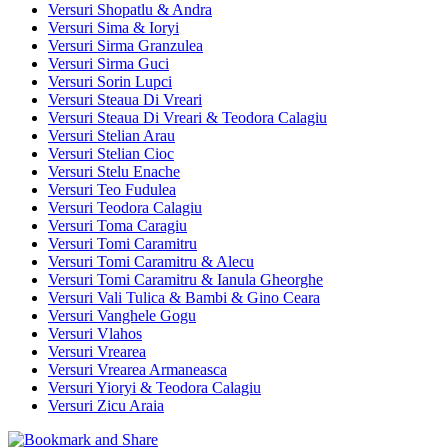
Versuri Shopatlu & Andra
Versuri Sima & Ioryi
Versuri Sirma Granzulea
Versuri Sirma Guci
Versuri Sorin Lupci
Versuri Steaua Di Vreari
Versuri Steaua Di Vreari & Teodora Calagiu
Versuri Stelian Arau
Versuri Stelian Cioc
Versuri Stelu Enache
Versuri Teo Fudulea
Versuri Teodora Calagiu
Versuri Toma Caragiu
Versuri Tomi Caramitru
Versuri Tomi Caramitru & Alecu
Versuri Tomi Caramitru & Ianula Gheorghe
Versuri Vali Tulica & Bambi & Gino Ceara
Versuri Vanghele Gogu
Versuri Vlahos
Versuri Vrearea
Versuri Vrearea Armaneasca
Versuri Yioryi & Teodora Calagiu
Versuri Zicu Araia