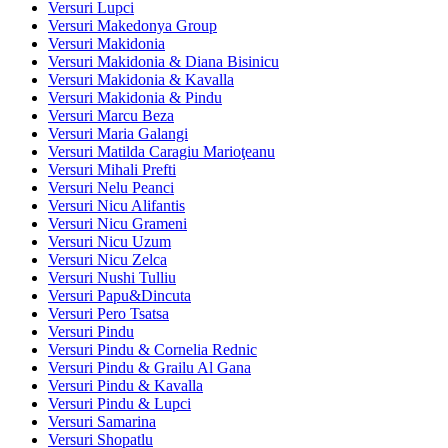
Versuri Lupci
Versuri Makedonya Group
Versuri Makidonia
Versuri Makidonia & Diana Bisinicu
Versuri Makidonia & Kavalla
Versuri Makidonia & Pindu
Versuri Marcu Beza
Versuri Maria Galangi
Versuri Matilda Caragiu Marioţeanu
Versuri Mihali Prefti
Versuri Nelu Peanci
Versuri Nicu Alifantis
Versuri Nicu Grameni
Versuri Nicu Uzum
Versuri Nicu Zelca
Versuri Nushi Tulliu
Versuri Papu&Dincuta
Versuri Pero Tsatsa
Versuri Pindu
Versuri Pindu & Cornelia Rednic
Versuri Pindu & Grailu Al Gana
Versuri Pindu & Kavalla
Versuri Pindu & Lupci
Versuri Samarina
Versuri Shopatlu