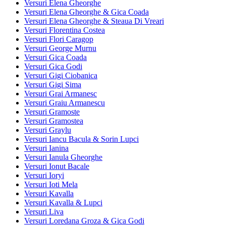
Versuri Elena Gheorghe
Versuri Elena Gheorghe & Gica Coada
Versuri Elena Gheorghe & Steaua Di Vreari
Versuri Florentina Costea
Versuri Flori Caragop
Versuri George Murnu
Versuri Gica Coada
Versuri Gica Godi
Versuri Gigi Ciobanica
Versuri Gigi Sima
Versuri Grai Armanesc
Versuri Graiu Armanescu
Versuri Gramoste
Versuri Gramostea
Versuri Graylu
Versuri Iancu Bacula & Sorin Lupci
Versuri Ianina
Versuri Ianula Gheorghe
Versuri Ionut Bacale
Versuri Ioryi
Versuri Ioti Mela
Versuri Kavalla
Versuri Kavalla & Lupci
Versuri Liva
Versuri Loredana Groza & Gica Godi