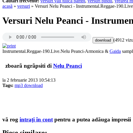
Cautari frecvente:
versuri vali tulica bambi
,
versuri pindu
,
vrearea m
acasă
»
versuri
» Versuri Nelu Peanci - Instrumental.Reggae-190.Live
Versuri Nelu Peanci - Instrumen
(4912 vizu
Instrumental.Reggae-190.Live.Nelu Peanci-Armonica &
Gaida
sampl
zboarã ngrãpsiti di
Nelu Peanci
la 2 februarie 2013 10:54:13
Tags:
mp3 download
vă rog
intraţi în cont
pentru a putea adăuga impresii
Piese similare: