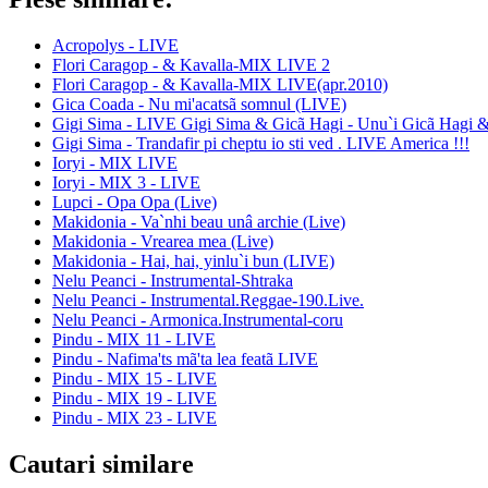
Acropolys - LIVE
Flori Caragop - & Kavalla-MIX LIVE 2
Flori Caragop - & Kavalla-MIX LIVE(apr.2010)
Gica Coada - Nu mi'acatsã somnul (LIVE)
Gigi Sima - LIVE Gigi Sima & Gicã Hagi - Unu`i Gicã Hagi &
Gigi Sima - Trandafir pi cheptu io sti ved . LIVE America !!!
Ioryi - MIX LIVE
Ioryi - MIX 3 - LIVE
Lupci - Opa Opa (Live)
Makidonia - Va`nhi beau unâ archie (Live)
Makidonia - Vrearea mea (Live)
Makidonia - Hai, hai, yinlu`i bun (LIVE)
Nelu Peanci - Instrumental-Shtraka
Nelu Peanci - Instrumental.Reggae-190.Live.
Nelu Peanci - Armonica.Instrumental-coru
Pindu - MIX 11 - LIVE
Pindu - Nafima'ts mã'ta lea featã LIVE
Pindu - MIX 15 - LIVE
Pindu - MIX 19 - LIVE
Pindu - MIX 23 - LIVE
Cautari similare