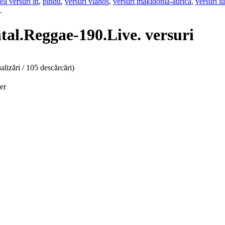
ea versuri in
,
pindu
,
versuri vlahos
,
versuri makidonia-aurica
,
versuri l
.
tal.Reggae-190.Live. versuri
alizări / 105 descărcări)
er