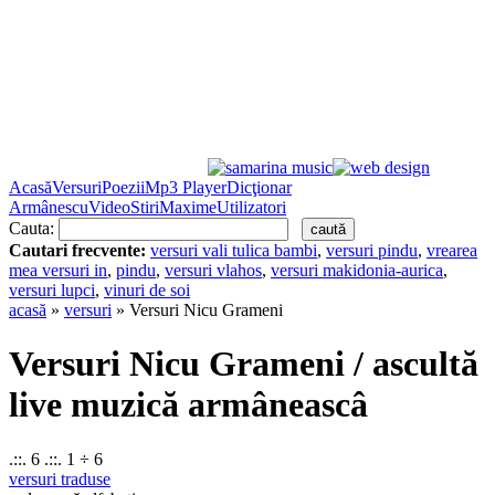
Acasă
Versuri
Poezii
Mp3 Player
Dicţionar
Armânescu
Video
Stiri
Maxime
Utilizatori
Cauta:
Cautari frecvente:
versuri vali tulica bambi
,
versuri pindu
,
vrearea
mea versuri in
,
pindu
,
versuri vlahos
,
versuri makidonia-aurica
,
versuri lupci
,
vinuri de soi
acasă
»
versuri
» Versuri Nicu Grameni
Versuri Nicu Grameni / ascultă
live muzică armâneascâ
.::. 6 .::. 1 ÷ 6
versuri traduse