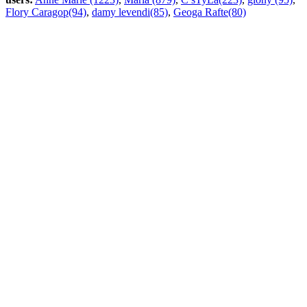
Flory Caragop(94)
,
damy levendi(85)
,
Geoga Rafte(80)