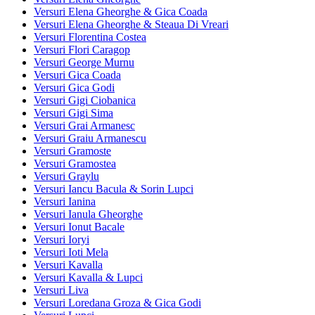
Versuri Elena Gheorghe & Gica Coada
Versuri Elena Gheorghe & Steaua Di Vreari
Versuri Florentina Costea
Versuri Flori Caragop
Versuri George Murnu
Versuri Gica Coada
Versuri Gica Godi
Versuri Gigi Ciobanica
Versuri Gigi Sima
Versuri Grai Armanesc
Versuri Graiu Armanescu
Versuri Gramoste
Versuri Gramostea
Versuri Graylu
Versuri Iancu Bacula & Sorin Lupci
Versuri Ianina
Versuri Ianula Gheorghe
Versuri Ionut Bacale
Versuri Ioryi
Versuri Ioti Mela
Versuri Kavalla
Versuri Kavalla & Lupci
Versuri Liva
Versuri Loredana Groza & Gica Godi