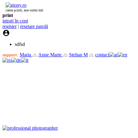
cama şcurti, aoa suntu tuti
print
intraţi în cont
register
|
resetare parolă

sdfsd
Maria
.::.
Anne Marie
.::.
Stelian M
.::.
contact
support: