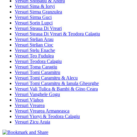
Versuri Shopatlu & Andra
Versuri Sima & Ioryi
Versuri Sirma Granzulea
Versuri Sirma Guci
Versuri Sorin Lupci
Versuri Steaua Di Vreari
Versuri Steaua Di Vreari & Teodora Calagiu
Versuri Stelian Arau
Versuri Stelian Cioc
Versuri Stelu Enache
Versuri Teo Fudulea
Versuri Teodora Calagiu
Versuri Toma Caragiu
Versuri Tomi Caramitru
Versuri Tomi Caramitru & Alecu
Versuri Tomi Caramitru & Ianula Gheorghe
Versuri Vali Tulica & Bambi & Gino Ceara
Versuri Vanghele Gogu
Versuri Vlahos
Versuri Vrearea
Versuri Vrearea Armaneasca
Versuri Yioryi & Teodora Calagiu
Versuri Zicu Araia