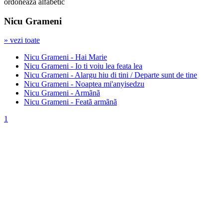
ordonează alfabetic
Nicu Grameni
» vezi toate
Nicu Grameni - Hai Marie
Nicu Grameni - Io ti voiu lea feata lea
Nicu Grameni - Alargu hiu di tini / Departe sunt de tine
Nicu Grameni - Noaptea mi'anyisedzu
Nicu Grameni - Armãnã
Nicu Grameni - Featã armãnã
1