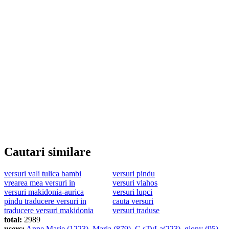
Cautari similare
versuri vali tulica bambi
versuri pindu
vrearea mea versuri in
versuri vlahos
versuri makidonia-aurica
versuri lupci
pindu traducere versuri in
cauta versuri
traducere versuri makidonia
versuri traduse
total:
2989
users:
Anne Marie (1223)
,
Maria (879)
,
C sTyLa(223)
,
giony (95)
,