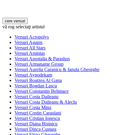
vă rog selectaţi artistul
Versuri Acropolys
Versuri Agapis
Versuri All Stars
Versuri Amintas
Versuri Apostalia & Parashos
Versuri Armaname Group
Versuri Aurelia Caranicu & Ianula Gheorghe
Versuri Aynodekam
Versuri Boatzea Al Gana
Versuri Bogdan Lascu
Versuri Constantin Belimace
Versuri Costa Daileanu
Versuri Costa Daileanu & Aleclu
Versuri Costa Mina
Versuri Costin Caraulani
Versuri Cristian Ionescu
Versuri Diana Bisinicu
Versuri Dinca Custara
Versuri Elena Gheorghe