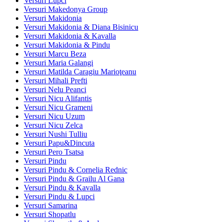
Versuri Lupci
Versuri Makedonya Group
Versuri Makidonia
Versuri Makidonia & Diana Bisinicu
Versuri Makidonia & Kavalla
Versuri Makidonia & Pindu
Versuri Marcu Beza
Versuri Maria Galangi
Versuri Matilda Caragiu Marioţeanu
Versuri Mihali Prefti
Versuri Nelu Peanci
Versuri Nicu Alifantis
Versuri Nicu Grameni
Versuri Nicu Uzum
Versuri Nicu Zelca
Versuri Nushi Tulliu
Versuri Papu&Dincuta
Versuri Pero Tsatsa
Versuri Pindu
Versuri Pindu & Cornelia Rednic
Versuri Pindu & Grailu Al Gana
Versuri Pindu & Kavalla
Versuri Pindu & Lupci
Versuri Samarina
Versuri Shopatlu