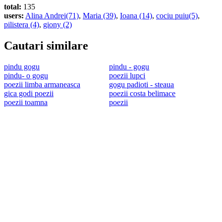
total:
135
users:
Alina Andrei(71)
,
Maria (39)
,
Ioana (14)
,
cociu puiu(5)
,
pilistera (4)
,
giony (2)
Cautari similare
pindu gogu
pindu - gogu
pindu- o gogu
poezii lupci
poezii limba armaneasca
gogu padioti - steaua
gica godi poezii
poezii costa belimace
poezii toamna
poezii