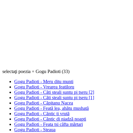
selectaţi poezia ÷ Gogu Padioti (33)
Gogu Padioti - Meru ditu munti
Gogu Padioti - Vrearea featiloru
Gogu Padioti - Cãti steali suntu pi tseru [2]
Gogu Padioti - Cãti steali suntu pi tseru [1]
Gogu Padioti - Căpitanu Nacea
Gogu Padioti - Featã lea, ahãtu mushatã
Gogu Padioti - Cãntic ti vrutã
Gogu Padioti - Cãntic di niadzã noapti
Gogu Padioti - Feata tsi cãfta mãrtari
Gogu Padioti - Steaua