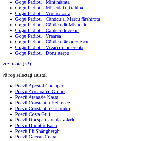
Gogu Padioti - Mini mãrata
Gogu Padioti - Mi sculai nã tahina
Gogu Padioti - Vrui nã oarã
Gogu Padioti - Cãnticu ai Marcu fãrshirotu
Gogu Padioti - Cãnticu dit Mizuchie
Gogu Padioti - Cãnticu di vreari
Gogu Padioti - Vrearea
Gogu Padioti - Cãnticu fãrsherotescu
Gogu Padioti - Vreari di fărşeroată
Gogu Padioti - Doru sterpu
vezi toate (33)
vă rog selectaţi artistul
Poezii Apostol Caciuperi
Poezii Armaname Group
Poezii Atanasie Nasta
Poezii Constantin Belimace
Poezii Constantin Colimitra
Poezii Costa Guli
Poezii Dhespa Caranica-olariu
Poezii Dumitru Bacu
Poezii Eli Shângherghi
Poezii George Ceara