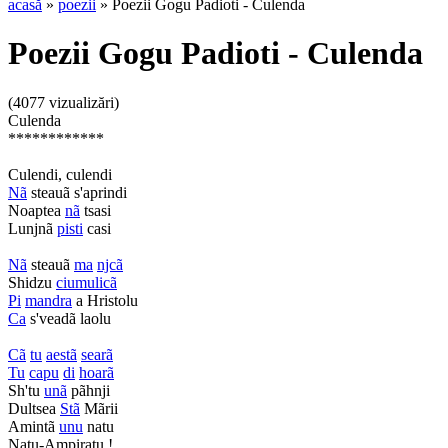
acasă
»
poezii
» Poezii Gogu Padioti - Culenda
Poezii Gogu Padioti - Culenda
(4077 vizualizări)
Culenda
************
Culendi, culendi
Nã
steauã s'aprindi
Noaptea
nã
tsasi
Lunjnã
pisti
casi
Nã
steauã
ma
njcã
Shidzu
ciumulicã
Pi
mandra
a Hristolu
Ca
s'veadã laolu
Cã
tu
aestã
searã
Tu
capu
di
hoarã
Sh'tu
unã
pãhnji
Dultsea
Stã
Mãrii
Amintã
unu
natu
Natu-Ampiratu !