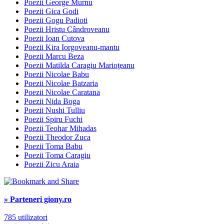
Poezii George Murnu
Poezii Gica Godi
Poezii Gogu Padioti
Poezii Hristu Cândroveanu
Poezii Ioan Cutova
Poezii Kira Iorgoveanu-mantu
Poezii Marcu Beza
Poezii Matilda Caragiu Marioţeanu
Poezii Nicolae Babu
Poezii Nicolae Batzaria
Poezii Nicolae Caratana
Poezii Nida Boga
Poezii Nushi Tulliu
Poezii Spiru Fuchi
Poezii Teohar Mihadas
Poezii Theodor Zuca
Poezii Toma Babu
Poezii Toma Caragiu
Poezii Zicu Araia
» Parteneri giony.ro
785 utilizatori