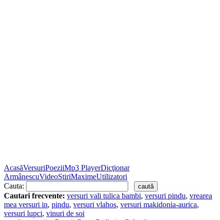
Acasă
Versuri
Poezii
Mp3 Player
Dicţionar
Armânescu
Video
Stiri
Maxime
Utilizatori
Cauta:
Cautari frecvente:
versuri vali tulica bambi
,
versuri pindu
,
vrearea
mea versuri in
,
pindu
,
versuri vlahos
,
versuri makidonia-aurica
,
versuri lupci
,
vinuri de soi