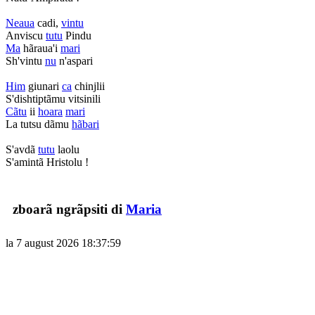
Neaua
cadi,
vintu
Anviscu
tutu
Pindu
Ma
hãraua'i
mari
Sh'vintu
nu
n'aspari
Him
giunari
ca
chinjlii
S'dishtiptãmu vitsinili
Cãtu
ii
hoara
mari
La tutsu dãmu
hãbari
S'avdã
tutu
laolu
S'amintã Hristolu !
zboarã ngrãpsiti di
Maria
la 7 august 2026 18:37:59