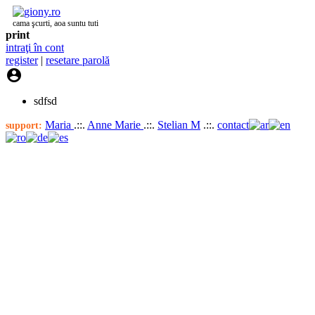
cama şcurti, aoa suntu tuti
print
intraţi în cont
register
|
resetare parolă

sdfsd
Maria
.::.
Anne Marie
.::.
Stelian M
.::.
contact
support: