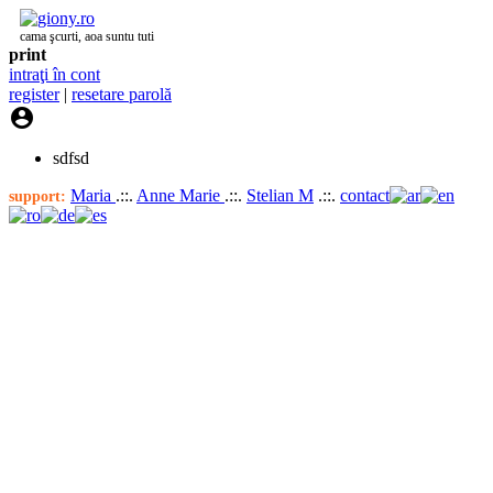
cama şcurti, aoa suntu tuti
print
intraţi în cont
register
|
resetare parolă

sdfsd
Maria
.::.
Anne Marie
.::.
Stelian M
.::.
contact
support: