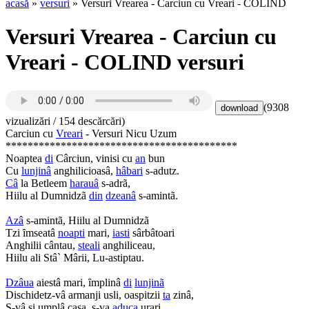
acasă
»
versuri
» Versuri Vrearea - Carciun cu Vreari - COLIND
Versuri Vrearea - Carciun cu
Vreari - COLIND versuri
(9308
vizualizări / 154 descărcări)
Carciun cu
Vreari
- Versuri Nicu Uzum
******************************************
Noaptea
di
Cârciun, vinisi cu
an
bun
Cu
lunjinâ
anghilicioasâ,
hâbari
s-adutz.
Câ
la Betleem
harauâ
s-adrã,
Hiilu al Dumnidzã
din
dzeanâ
s-amintã.
Azâ
s-amintã, Hiilu al Dumnidzã
Tzi ȋmseatâ
noapti
mari,
iasti
sârbâtoari
Anghilii cântau,
steali
anghiliceau,
Hiilu ali Stâ` Mârii, Lu-astiptau.
Dzâua
aiestâ mari, ȋmplinâ
di
lunjinã
Dischidetz-vâ armanji usli, oaspitzii
ta
zinâ,
S-vâ si umplâ casa, s-va
aduca
urari,