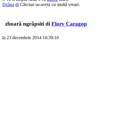
Dzâua
di
Cârciun su-avetz cu multâ vreari.
zboarã ngrãpsiti di
Flory Caragop
la 23 decembrie 2014 16:39:10