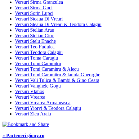
Versuri Sirma Granzulea
Versuri Sirma Guci
Versuri Sorin Lupci
Versuri Steaua Di Vreari
Versuri Steaua Di Vreari & Teodora Calagiu
Versuri Stelian Arau
Versuri Stelian Cioc
Versuri Stelu Enache
Versuri Teo Fudulea
Versuri Teodora Calagiu
Versuri Toma Caragiu
Versuri Tomi Caramitru
Versuri Tomi Caramitru & Alecu
Versuri Tomi Caramitru & Ianula Gheorghe
Versuri Vali Tulica & Bambi & Gino Ceara
Versuri Vanghele Gogu
Versuri Vlahos
Versuri Vrearea
Versuri Vrearea Armaneasca
Versuri Yioryi & Teodora Calagiu
Versuri Zicu Araia
» Parteneri giony.ro