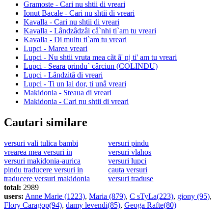
Gramoste - Cari nu shtii di vreari
Ionut Bacale - Cari nu shtii di vreari
Kavalla - Cari nu shtii di vreari
Kavalla - Lândzâdzâi câ`nhi ti`am tu vreari
Kavalla - Di multu ti`am tu vreari
Lupci - Marea vreari
Lupci - Nu shtii vruta mea cãt ã' nj ti' am tu vreari
Lupci - Seara prindu` cârciun (COLINDU)
Lupci - Lândzitâ di vreari
Lupci - Ti un lai dor, ti unâ vreari
Makidonia - Steaua di vreari
Makidonia - Cari nu shtii di vreari
Cautari similare
versuri vali tulica bambi
versuri pindu
vrearea mea versuri in
versuri vlahos
versuri makidonia-aurica
versuri lupci
pindu traducere versuri in
cauta versuri
traducere versuri makidonia
versuri traduse
total:
2989
users:
Anne Marie (1223)
,
Maria (879)
,
C sTyLa(223)
,
giony (95)
,
Flory Caragop(94)
,
damy levendi(85)
,
Geoga Rafte(80)