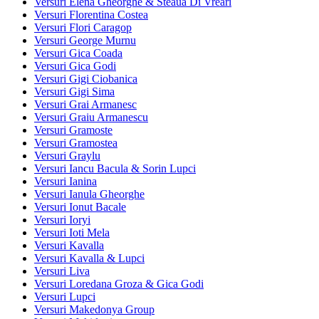
Versuri Elena Gheorghe & Steaua Di Vreari
Versuri Florentina Costea
Versuri Flori Caragop
Versuri George Murnu
Versuri Gica Coada
Versuri Gica Godi
Versuri Gigi Ciobanica
Versuri Gigi Sima
Versuri Grai Armanesc
Versuri Graiu Armanescu
Versuri Gramoste
Versuri Gramostea
Versuri Graylu
Versuri Iancu Bacula & Sorin Lupci
Versuri Ianina
Versuri Ianula Gheorghe
Versuri Ionut Bacale
Versuri Ioryi
Versuri Ioti Mela
Versuri Kavalla
Versuri Kavalla & Lupci
Versuri Liva
Versuri Loredana Groza & Gica Godi
Versuri Lupci
Versuri Makedonya Group