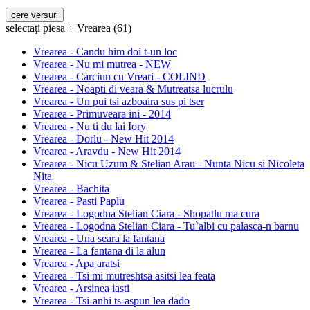
selectaţi piesa ÷ Vrearea (61)
Vrearea - Candu him doi t-un loc
Vrearea - Nu mi mutrea - NEW
Vrearea - Carciun cu Vreari - COLIND
Vrearea - Noapti di veara & Mutreatsa lucrulu
Vrearea - Un pui tsi azboaira sus pi tser
Vrearea - Primuveara ini - 2014
Vrearea - Nu ti du lai Iory
Vrearea - Dorlu - New Hit 2014
Vrearea - Aravdu - New Hit 2014
Vrearea - Nicu Uzum & Stelian Arau - Nunta Nicu si Nicoleta
Nita
Vrearea - Bachita
Vrearea - Pasti Paplu
Vrearea - Logodna Stelian Ciara - Shopatlu ma cura
Vrearea - Logodna Stelian Ciara - Tu`albi cu palasca-n barnu
Vrearea - Una seara la fantana
Vrearea - La fantana di la alun
Vrearea - Apa aratsi
Vrearea - Tsi mi mutreshtsa asitsi lea feata
Vrearea - Arsinea iasti
Vrearea - Tsi-anhi ts-aspun lea dado