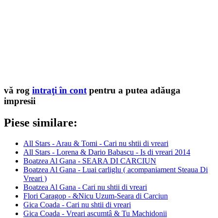
vă rog
intraţi în cont
pentru a putea adăuga
impresii
Piese similare:
All Stars - Arau & Tomi - Cari nu shtii di vreari
All Stars - Lorena & Dario Babascu - Is di vreari 2014
Boatzea Al Gana - SEARA DI CARCIUN
Boatzea Al Gana - Luai carliglu ( acompaniament Steaua Di
Vreari )
Boatzea Al Gana - Cari nu shtii di vreari
Flori Caragop - &Nicu Uzum-Seara di Carciun
Gica Coada - Cari nu shtii di vreari
Gica Coada - Vreari ascumtâ & Tu Machidonii