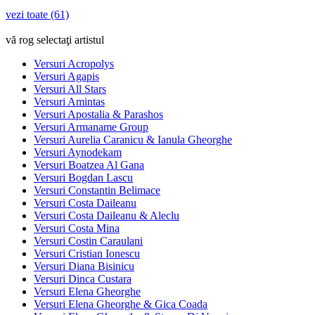
vezi toate (61)
vă rog selectaţi artistul
Versuri Acropolys
Versuri Agapis
Versuri All Stars
Versuri Amintas
Versuri Apostalia & Parashos
Versuri Armaname Group
Versuri Aurelia Caranicu & Ianula Gheorghe
Versuri Aynodekam
Versuri Boatzea Al Gana
Versuri Bogdan Lascu
Versuri Constantin Belimace
Versuri Costa Daileanu
Versuri Costa Daileanu & Aleclu
Versuri Costa Mina
Versuri Costin Caraulani
Versuri Cristian Ionescu
Versuri Diana Bisinicu
Versuri Dinca Custara
Versuri Elena Gheorghe
Versuri Elena Gheorghe & Gica Coada