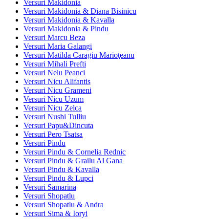
Versuri Makidonia
Versuri Makidonia & Diana Bisinicu
Versuri Makidonia & Kavalla
Versuri Makidonia & Pindu
Versuri Marcu Beza
Versuri Maria Galangi
Versuri Matilda Caragiu Marioţeanu
Versuri Mihali Prefti
Versuri Nelu Peanci
Versuri Nicu Alifantis
Versuri Nicu Grameni
Versuri Nicu Uzum
Versuri Nicu Zelca
Versuri Nushi Tulliu
Versuri Papu&Dincuta
Versuri Pero Tsatsa
Versuri Pindu
Versuri Pindu & Cornelia Rednic
Versuri Pindu & Grailu Al Gana
Versuri Pindu & Kavalla
Versuri Pindu & Lupci
Versuri Samarina
Versuri Shopatlu
Versuri Shopatlu & Andra
Versuri Sima & Ioryi