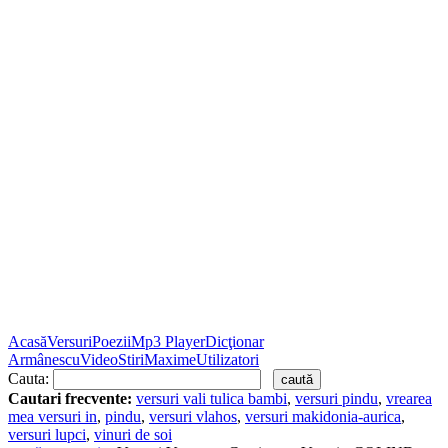
Acasă
Versuri
Poezii
Mp3 Player
Dicţionar
Armânescu
Video
Stiri
Maxime
Utilizatori
Cauta:
Cautari frecvente:
versuri vali tulica bambi
,
versuri pindu
,
vrearea
mea versuri in
,
pindu
,
versuri vlahos
,
versuri makidonia-aurica
,
versuri lupci
,
vinuri de soi