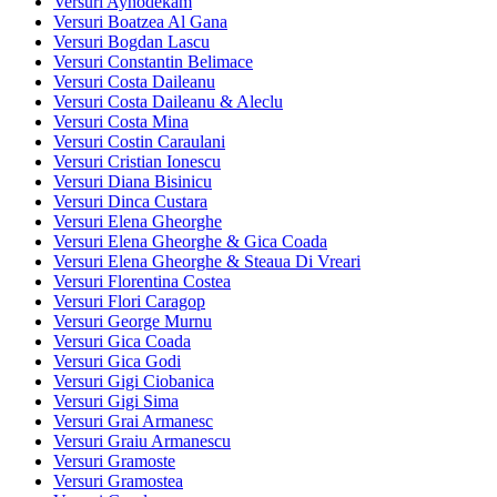
Versuri Aynodekam
Versuri Boatzea Al Gana
Versuri Bogdan Lascu
Versuri Constantin Belimace
Versuri Costa Daileanu
Versuri Costa Daileanu & Aleclu
Versuri Costa Mina
Versuri Costin Caraulani
Versuri Cristian Ionescu
Versuri Diana Bisinicu
Versuri Dinca Custara
Versuri Elena Gheorghe
Versuri Elena Gheorghe & Gica Coada
Versuri Elena Gheorghe & Steaua Di Vreari
Versuri Florentina Costea
Versuri Flori Caragop
Versuri George Murnu
Versuri Gica Coada
Versuri Gica Godi
Versuri Gigi Ciobanica
Versuri Gigi Sima
Versuri Grai Armanesc
Versuri Graiu Armanescu
Versuri Gramoste
Versuri Gramostea