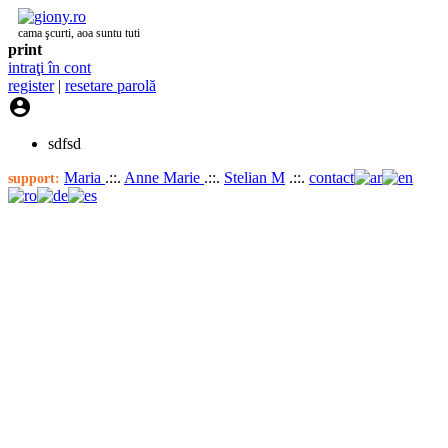
cama şcurti, aoa suntu tuti
print
intraţi în cont
register
|
resetare parolă

sdfsd
Maria
.::.
Anne Marie
.::.
Stelian M
.::.
contact
support: