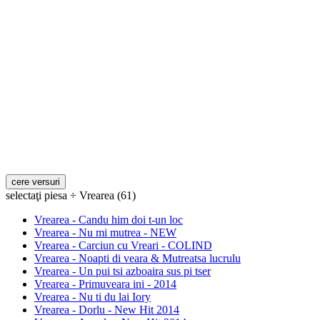
selectaţi piesa ÷ Vrearea (61)
Vrearea - Candu him doi t-un loc
Vrearea - Nu mi mutrea - NEW
Vrearea - Carciun cu Vreari - COLIND
Vrearea - Noapti di veara & Mutreatsa lucrulu
Vrearea - Un pui tsi azboaira sus pi tser
Vrearea - Primuveara ini - 2014
Vrearea - Nu ti du lai Iory
Vrearea - Dorlu - New Hit 2014