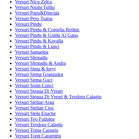
Versuri Nicu Zelca
Versuri Nushi Tulliu
Versuri Papu&Dincuta
Versuri Pero Tsatsa
Versuri Pindu
Versuri Pindu & Cornelia Rednic
Versuri Pindu & Grailu Al Gana
Versuri Pindu & Kavalla
Versuri Pindu & Lupci
Versuri Samarina
Versuri Shopatlu
Versuri Shopatlu & Andra
Versuri Sima & Ioryi
Versuri Sirma Granzulea
Versuri Sirma Guci
Versuri Sorin Lupci
Versuri Steaua Di Vreari
Versuri Steaua Di Vreari & Teodora Calagiu
Versuri Stelian Arau
Versuri Stelian Cioc
Versuri Stelu Enache
Versuri Teo Fudulea
Versuri Teodora Calagiu
Versuri Toma Caragiu
Versuri Tomi Caramitru