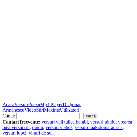
Acasă
Versuri
Poezii
Mp3 Player
Dicţionar
Armânescu
Video
Stiri
Maxime
Utilizatori
Cauta:
Cautari frecvente:
versuri vali tulica bambi
,
versuri pindu
,
vrearea
mea versuri in
,
pindu
,
versuri vlahos
,
versuri makidonia-aurica
,
versuri lupci
,
vinuri de soi