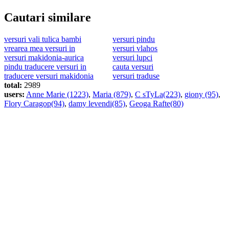
Cautari similare
versuri vali tulica bambi
versuri pindu
vrearea mea versuri in
versuri vlahos
versuri makidonia-aurica
versuri lupci
pindu traducere versuri in
cauta versuri
traducere versuri makidonia
versuri traduse
total:
2989
users:
Anne Marie (1223)
,
Maria (879)
,
C sTyLa(223)
,
giony (95)
,
Flory Caragop(94)
,
damy levendi(85)
,
Geoga Rafte(80)