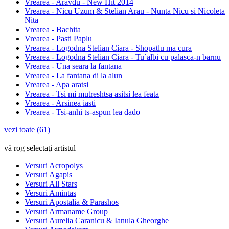
Vrearea - Aravdu - New Hit 2014
Vrearea - Nicu Uzum & Stelian Arau - Nunta Nicu si Nicoleta
Nita
Vrearea - Bachita
Vrearea - Pasti Paplu
Vrearea - Logodna Stelian Ciara - Shopatlu ma cura
Vrearea - Logodna Stelian Ciara - Tu`albi cu palasca-n barnu
Vrearea - Una seara la fantana
Vrearea - La fantana di la alun
Vrearea - Apa aratsi
Vrearea - Tsi mi mutreshtsa asitsi lea feata
Vrearea - Arsinea iasti
Vrearea - Tsi-anhi ts-aspun lea dado
vezi toate (61)
vă rog selectaţi artistul
Versuri Acropolys
Versuri Agapis
Versuri All Stars
Versuri Amintas
Versuri Apostalia & Parashos
Versuri Armaname Group
Versuri Aurelia Caranicu & Ianula Gheorghe