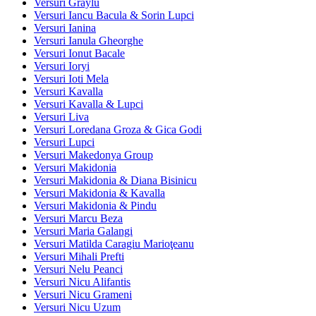
Versuri Graylu
Versuri Iancu Bacula & Sorin Lupci
Versuri Ianina
Versuri Ianula Gheorghe
Versuri Ionut Bacale
Versuri Ioryi
Versuri Ioti Mela
Versuri Kavalla
Versuri Kavalla & Lupci
Versuri Liva
Versuri Loredana Groza & Gica Godi
Versuri Lupci
Versuri Makedonya Group
Versuri Makidonia
Versuri Makidonia & Diana Bisinicu
Versuri Makidonia & Kavalla
Versuri Makidonia & Pindu
Versuri Marcu Beza
Versuri Maria Galangi
Versuri Matilda Caragiu Marioţeanu
Versuri Mihali Prefti
Versuri Nelu Peanci
Versuri Nicu Alifantis
Versuri Nicu Grameni
Versuri Nicu Uzum