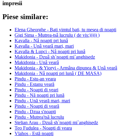
impresii
Piese similare:
Elena Gheorghe - Bati vimtul bati, tu mesea di noapti
Gigi Sima - Mutrea-tsâ lucrulu ( de vis:))))) )
Kavalla - Nâ noapti pri lunâ
Kavalla - Unâ vearâ mari, mari
Kavalla & Lupci - Nâ noapti pri lunâ
Makidonia - Dzuâ sh`noapti mi`anghisedz
Makidonia - Unâ vearâ
Makidonia - & Yioryi - Armâna dipunea & Unâ vearâ
Makidonia - Nâ noapti pri lunâ ( DE MASA)
Pindu - Estu-an veara
Pindu - Estanu vearã
Pindu - Noapti di veari
Pindu - Nã noapti pri lunã
Pindu - Unã vearã mari, mari
Pindu - Noapti di vearã
Pindu - Dzua s'noapti
Pindu - Mutrea'tsã lucrulu
Stelian Arau - Dzuâ sh`noapti mi`anghisedz
Teo Fudulea - Noapti di veara
Vlahos - Estã noapti