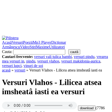
Acasă
Versuri
Poezii
Mp3 Player
Dicţionar
Armânescu
Video
Stiri
Maxime
Utilizatori
Cauta:
Cautari frecvente:
versuri vali tulica bambi
,
versuri pindu
,
vrearea
mea versuri in
,
pindu
,
versuri vlahos
,
versuri makidonia-aurica
,
versuri lupci
,
vinuri de soi
acasă
»
versuri
» Versuri Vlahos - Lilicea atsea imsheatâ iasti ea
Versuri Vlahos - Lilicea atsea
imsheatâ iasti ea versuri
(7786