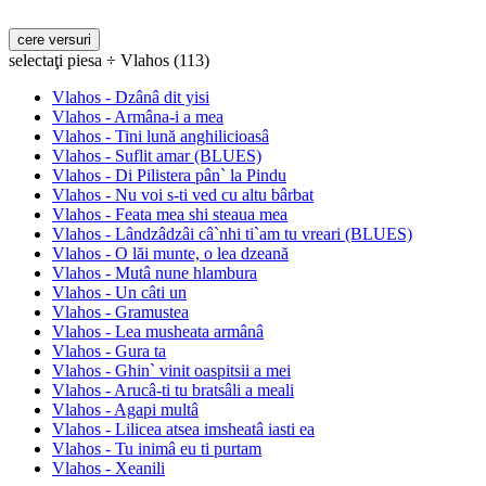
selectaţi piesa ÷ Vlahos (113)
Vlahos - Dzânâ dit yisi
Vlahos - Armâna-i a mea
Vlahos - Tini lună anghilicioasâ
Vlahos - Suflit amar (BLUES)
Vlahos - Di Pilistera pân` la Pindu
Vlahos - Nu voi s-ti ved cu altu bârbat
Vlahos - Feata mea shi steaua mea
Vlahos - Lândzâdzâi câ`nhi ti`am tu vreari (BLUES)
Vlahos - O lăi munte, o lea dzeană
Vlahos - Mutâ nune hlambura
Vlahos - Un câti un
Vlahos - Gramustea
Vlahos - Lea musheata armânâ
Vlahos - Gura ta
Vlahos - Ghin` vinit oaspitsii a mei
Vlahos - Arucâ-ti tu bratsâli a meali
Vlahos - Agapi multâ
Vlahos - Lilicea atsea imsheatâ iasti ea
Vlahos - Tu inimâ eu ti purtam
Vlahos - Xeanili