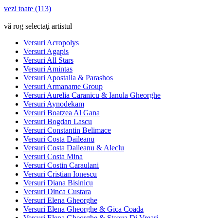
vezi toate (113)
vă rog selectaţi artistul
Versuri Acropolys
Versuri Agapis
Versuri All Stars
Versuri Amintas
Versuri Apostalia & Parashos
Versuri Armaname Group
Versuri Aurelia Caranicu & Ianula Gheorghe
Versuri Aynodekam
Versuri Boatzea Al Gana
Versuri Bogdan Lascu
Versuri Constantin Belimace
Versuri Costa Daileanu
Versuri Costa Daileanu & Aleclu
Versuri Costa Mina
Versuri Costin Caraulani
Versuri Cristian Ionescu
Versuri Diana Bisinicu
Versuri Dinca Custara
Versuri Elena Gheorghe
Versuri Elena Gheorghe & Gica Coada
Versuri Elena Gheorghe & Steaua Di Vreari