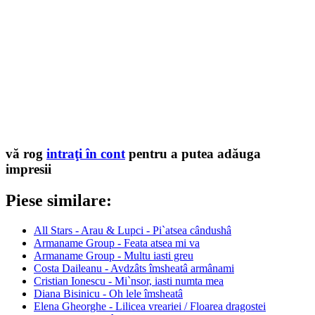
vă rog
intraţi în cont
pentru a putea adăuga
impresii
Piese similare:
All Stars - Arau & Lupci - Pi`atsea cândushâ
Armaname Group - Feata atsea mi va
Armaname Group - Multu iasti greu
Costa Daileanu - Avdzâts îmsheatâ armânami
Cristian Ionescu - Mi`nsor, iasti numta mea
Diana Bisinicu - Oh lele îmsheatâ
Elena Gheorghe - Lilicea vreariei / Floarea dragostei