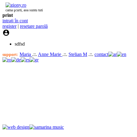
cama şcurti, aoa suntu tuti
print
intraţi în cont
register
|
resetare parolă

sdfsd
Maria
.::.
Anne Marie
.::.
Stelian M
.::.
contact
support: