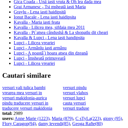
Gica Coada - Unâ iasti vruta & Oh lea dada mea
Grai Armanesc - Tsi msheatã iasti Maria
Graylu - Lena iasti haidipsitã
Ionut Bacale - Lena iasti haidipsita
Kavalla - Maria iasti feata
Kavalla - Lilicea mea, sifdaia mea 2011
Kavalla - Pi`atsea cândushâ & La shopatlu dit cheari
Kavalla & Lupci - Lena iasti handipsita
Lupci - Lilicea vreariei
Lupci - Armânlu iasti armânu
Lupci - A noastâ`i hoara atsea din dzeanâ
Lupci - Îmsheatâ primuvearâ
Lupci - Lilicea vreariei
Cautari similare
versuri vali tulica bambi
versuri pindu
vrearea mea versuri in
versuri vlahos
versuri makidonia-aurica
versuri lupci
pindu traducere versuri in
cauta versuri
traducere versuri makidonia
versuri traduse
total:
2989
users:
Anne Marie (1223)
,
Maria (879)
,
C sTyLa(223)
,
giony (95)
,
Flory Caragop(94)
,
damy levendi(85)
,
Geoga Rafte(80)