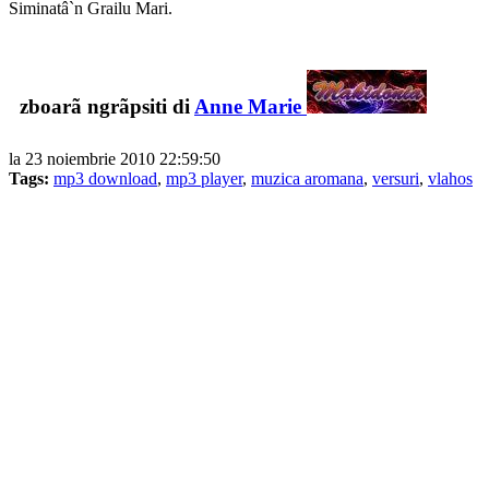
Siminatâ`n Grailu Mari.
zboarã ngrãpsiti di
Anne Marie
la 23 noiembrie 2010 22:59:50
Tags:
mp3 download
,
mp3 player
,
muzica aromana
,
versuri
,
vlahos