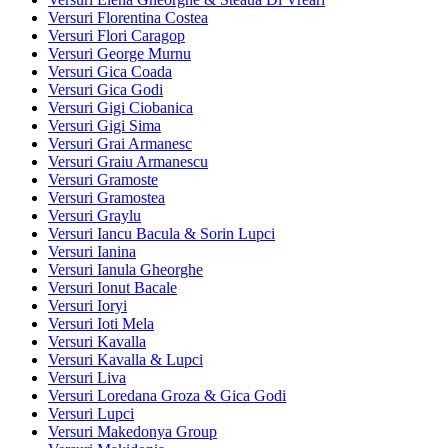
Versuri Florentina Costea
Versuri Flori Caragop
Versuri George Murnu
Versuri Gica Coada
Versuri Gica Godi
Versuri Gigi Ciobanica
Versuri Gigi Sima
Versuri Grai Armanesc
Versuri Graiu Armanescu
Versuri Gramoste
Versuri Gramostea
Versuri Graylu
Versuri Iancu Bacula & Sorin Lupci
Versuri Ianina
Versuri Ianula Gheorghe
Versuri Ionut Bacale
Versuri Ioryi
Versuri Ioti Mela
Versuri Kavalla
Versuri Kavalla & Lupci
Versuri Liva
Versuri Loredana Groza & Gica Godi
Versuri Lupci
Versuri Makedonya Group