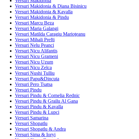
Versuri Makidonia
Versuri Makidonia & Diana Bisinicu
Versuri Makidonia & Kavalla
Versuri Makidonia & Pindu
Versuri Marcu Beza
Versuri Maria Galangi
Versuri Matilda Caragiu Marioţeanu
Versuri Mihali Prefti
Versuri Nelu Peanci
Versuri Nicu Alifantis
Versuri Nicu Grameni
Versuri Nicu Uzum
Versuri Nicu Zelca
Versuri Nushi Tulliu
Versuri Papu&Dincuta
Versuri Pero Tsatsa
Versuri Pindu
Versuri Pindu & Cornelia Rednic
Versuri Pindu & Grailu Al Gana
Versuri Pindu & Kavalla
Versuri Pindu & Lupci
Versuri Samarina
Versuri Shopatlu
Versuri Shopatlu & Andra
Versuri Sima & Ioryi