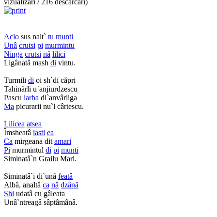
vizualizări / 216 descărcări)
Aclo
sus nalt`
tu
munti
Unâ
crutsi
pi
murmintu
Ninga
crutsi
nâ
lilici
Ligânatâ mash
di
vintu.
Turmili
di
oi sh`di căpri
Tahinărli u`anjiurdzescu
Pascu
iarba
di`anvârliga
Ma
picurarii nu`l cârtescu.
Lilicea
atsea
Îmsheatâ
iasti
ea
Ca
mirgeana dit
amari
Pi
murmintul
di
pi
munti
Siminatâ`n Grailu Mari.
Siminatâ`i di`unâ
featâ
Albâ, analtâ
ca
nâ
dzânâ
Shi
udatâ cu gâleata
Unâ`ntreagâ sâptâmânâ.