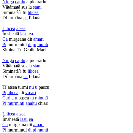
Ninga
caplu
a picurarlui
Vâtâmatâ sus la
stani
Siminatâ`i fu
lilicea
Di`armâna
ca
fidanâ.
Lilicea
atsea
Îmsheatâ
iasti
ea
Ca
mirgeana dit
amari
Pi
murmintul
di
pi
munti
Siminatâ`n Grailu Mari.
Ninga
caplu
a picurarlui
Vâtâmatâ sus la
stani
Siminatâ`i fu
lilicea
Di`armâna
ca
fidanâ.
Ti`atsea turmi
nu
u
pascu
Pi
lilicea
ali
vreari
Cari
a
u
pascu
tu
minutâ
Pi
murminti
analtu
chiari.
Lilicea
atsea
Îmsheatâ
iasti
ea
Ca
mirgeana dit
amari
Pi
murmintul
di
pi
munti