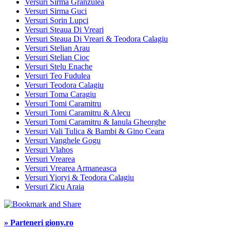
Versuri Sirma Granzulea
Versuri Sirma Guci
Versuri Sorin Lupci
Versuri Steaua Di Vreari
Versuri Steaua Di Vreari & Teodora Calagiu
Versuri Stelian Arau
Versuri Stelian Cioc
Versuri Stelu Enache
Versuri Teo Fudulea
Versuri Teodora Calagiu
Versuri Toma Caragiu
Versuri Tomi Caramitru
Versuri Tomi Caramitru & Alecu
Versuri Tomi Caramitru & Ianula Gheorghe
Versuri Vali Tulica & Bambi & Gino Ceara
Versuri Vanghele Gogu
Versuri Vlahos
Versuri Vrearea
Versuri Vrearea Armaneasca
Versuri Yioryi & Teodora Calagiu
Versuri Zicu Araia
» Parteneri giony.ro