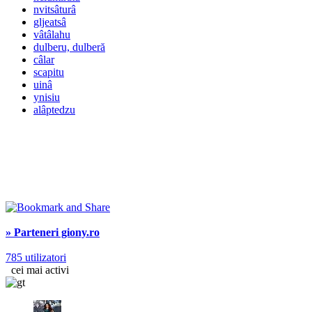
nvitsâturâ
gljeatsâ
vâtâlahu
dulberu, dulberă
câlar
scapitu
uinâ
ynisiu
alâptedzu
» Parteneri giony.ro
785 utilizatori
cei mai activi