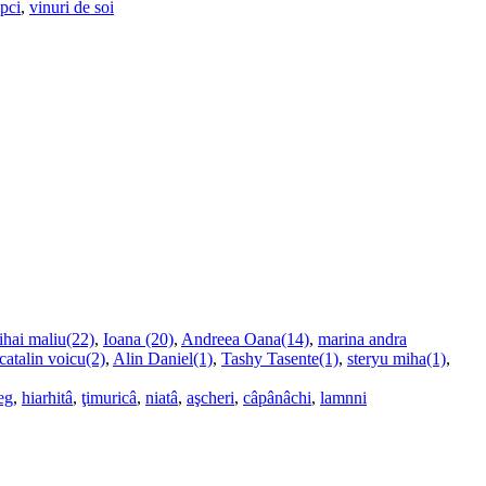
upci
,
vinuri de soi
ihai maliu(22)
,
Ioana (20)
,
Andreea Oana(14)
,
marina andra
catalin voicu(2)
,
Alin Daniel(1)
,
Tashy Tasente(1)
,
steryu miha(1)
,
eg
,
hiarhitâ
,
ţimuricâ
,
niatâ
,
aşcheri
,
câpânâchi
,
lamnni