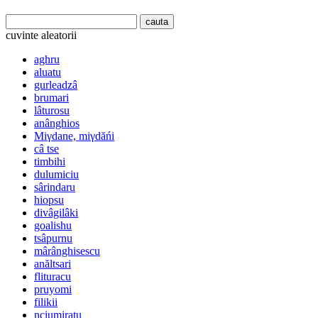
cuvinte aleatorii
aghru
aluatu
gurleadzâ
brumari
lâturosu
anânghios
Miγdane, miγdăńi
câ tse
timbihi
dulumiciu
sârindaru
hiopsu
divâgilâki
goalishu
tsâpurnu
mârânghisescu
anăltsari
flituracu
pruyomi
filikii
nciumiratu