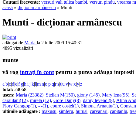
Cautari frecvente:
versuri vali tulica bambi
,
versuri pindu
,
vrearea m
acasă
»
dicţionar armânescu
» Munti
Munti - dicţionar armânescu
adăugat de
Maria
la 2 iulie 2009 15:40:31
4895 vizualizări
munte
vă rog
intraţi în cont
pentru a putea adăuga impresii
a
|
b
|
c
|
d
|
e
|
f
|
g
|
h
|
i
|
j
|
k
|
l
|
m
|
n
|
o
|
p
|
q
|
r
|
s
|
t
|
u
|
v
|
w
|
x
|
y
|
z
total:
24068
users:
Maria (23382)
,
Stelian M(150)
,
giony (145)
,
Mary lena(95)
,
Sc
caraulani(12)
,
mirela (12)
,
Gore Dany(8)
,
damy levendi(8)
,
Alina And
Flory Caragop(1)
,
- -(1)
,
epure costel(1)
,
Simona Arnautu(1)
,
Constan
ultimile adăugate :
maxusu
,
simferu
,
hurusi
,
carvanari
,
capitanlu
,
tre