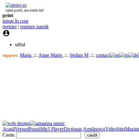
cama şcurti, aoa suntu tuti
print
intraţi în cont
register
|
resetare parolă

sdfsd
Maria
.::.
Anne Marie
.::.
Stelian M
.::.
contact
support:
Acasă
Versuri
Poezii
Mp3 Player
Dicţionar Armânescu
Video
Stiri
Maxim
Cauta: