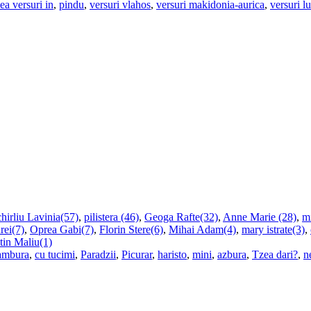
ea versuri in
,
pindu
,
versuri vlahos
,
versuri makidonia-aurica
,
versuri l
hirliu Lavinia(57)
,
pilistera (46)
,
Geoga Rafte(32)
,
Anne Marie (28)
,
m
rei(7)
,
Oprea Gabi(7)
,
Florin Stere(6)
,
Mihai Adam(4)
,
mary istrate(3)
,
tin Maliu(1)
ambura
,
cu tucimi
,
Paradzii
,
Picurar
,
haristo
,
mini
,
azbura
,
Tzea dari?
,
n