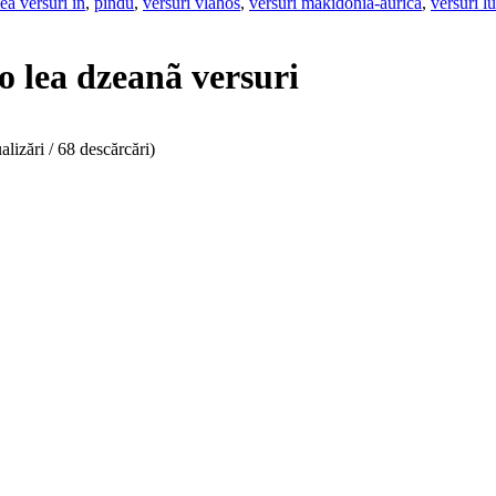
ea versuri in
,
pindu
,
versuri vlahos
,
versuri makidonia-aurica
,
versuri l
'o lea dzeanã versuri
alizări / 68 descărcări)