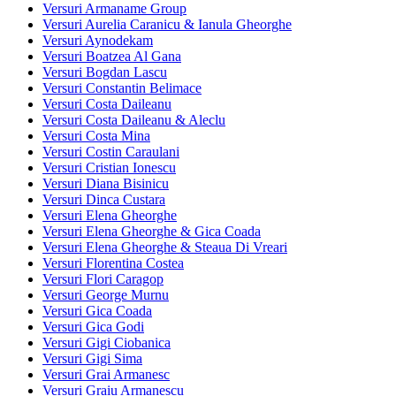
Versuri Armaname Group
Versuri Aurelia Caranicu & Ianula Gheorghe
Versuri Aynodekam
Versuri Boatzea Al Gana
Versuri Bogdan Lascu
Versuri Constantin Belimace
Versuri Costa Daileanu
Versuri Costa Daileanu & Aleclu
Versuri Costa Mina
Versuri Costin Caraulani
Versuri Cristian Ionescu
Versuri Diana Bisinicu
Versuri Dinca Custara
Versuri Elena Gheorghe
Versuri Elena Gheorghe & Gica Coada
Versuri Elena Gheorghe & Steaua Di Vreari
Versuri Florentina Costea
Versuri Flori Caragop
Versuri George Murnu
Versuri Gica Coada
Versuri Gica Godi
Versuri Gigi Ciobanica
Versuri Gigi Sima
Versuri Grai Armanesc
Versuri Graiu Armanescu