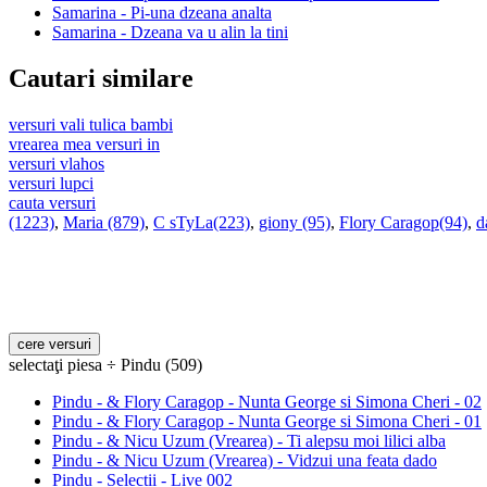
Samarina - Pi-una dzeana analta
Samarina - Dzeana va u alin la tini
Cautari similare
versuri vali tulica bambi
vrearea mea versuri in
versuri vlahos
versuri lupci
cauta versuri
(1223)
,
Maria (879)
,
C sTyLa(223)
,
giony (95)
,
Flory Caragop(94)
,
d
selectaţi piesa ÷ Pindu (509)
Pindu - & Flory Caragop - Nunta George si Simona Cheri - 02
Pindu - & Flory Caragop - Nunta George si Simona Cheri - 01
Pindu - & Nicu Uzum (Vrearea) - Ti alepsu moi lilici alba
Pindu - & Nicu Uzum (Vrearea) - Vidzui una feata dado
Pindu - Selectii - Live 002