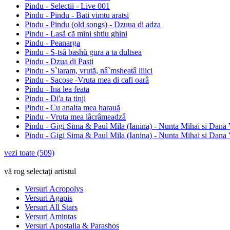
Pindu - Selectii - Live 001
Pindu - Pindu - Bati vimtu aratsi
Pindu - Pindu (old songs) - Dzuua di adza
Pindu - Lasã cã mini shtiu ghini
Pindu - Peanarga
Pindu - S-tsâ bashŭ gura a ta dultsea
Pindu - Dzua di Pasti
Pindu - S`iaram, vrută, nâ`msheatâ lilici
Pindu - Sacose -Vruta mea di cafi oarâ
Pindu - Ina lea feata
Pindu - Di'a ta tinji
Pindu - Cu analta mea harauã
Pindu - Vruta mea lâcrâmeadzâ
Pindu - Gigi Sima & Paul Mila (Ianina) - Nunta Mihai si Dana 
Pindu - Gigi Sima & Paul Mila (Ianina) - Nunta Mihai si Dana 
vezi toate (509)
vă rog selectaţi artistul
Versuri Acropolys
Versuri Agapis
Versuri All Stars
Versuri Amintas
Versuri Apostalia & Parashos