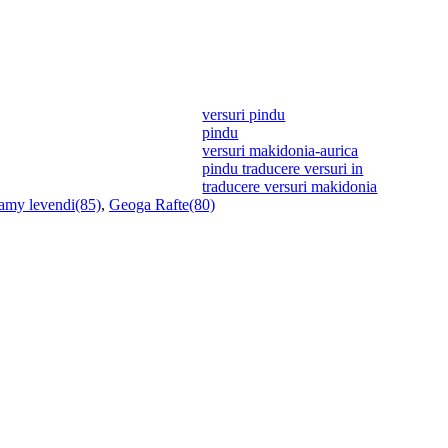
versuri pindu
pindu
versuri makidonia-aurica
pindu traducere versuri in
traducere versuri makidonia
amy levendi(85)
,
Geoga Rafte(80)