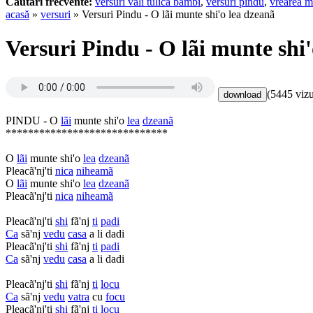
Cautari frecvente:
versuri vali tulica bambi
,
versuri pindu
,
vrearea m
acasă
»
versuri
» Versuri Pindu - O lãi munte shi'o lea dzeanã
Versuri Pindu - O lãi munte shi
(5445 vizu
PINDU - O
lãi
munte shi'o
lea
dzeanã
*****************************
O
lãi
munte shi'o
lea
dzeanã
Pleacã'nj'ti
nica
niheamã
O
lãi
munte shi'o
lea
dzeanã
Pleacã'nj'ti
nica
niheamã
Pleacã'nj'ti
shi
fã'nj
ti
padi
Ca
sã'nj
vedu
casa
a li dadi
Pleacã'nj'ti
shi
fã'nj
ti
padi
Ca
sã'nj
vedu
casa
a li dadi
Pleacã'nj'ti
shi
fã'nj
ti
locu
Ca
sã'nj
vedu
vatra
cu
focu
Pleacã'nj'ti
shi
fã'nj
ti
locu