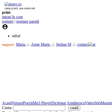
cama şcurti, aoa suntu tuti
print
intraţi în cont
register
|
resetare parolă

sdfsd
Maria
.::.
Anne Marie
.::.
Stelian M
.::.
contact
support:
Acasă
Versuri
Poezii
Mp3 Player
Dicţionar Armânescu
Video
Stiri
Maxim
Cauta: