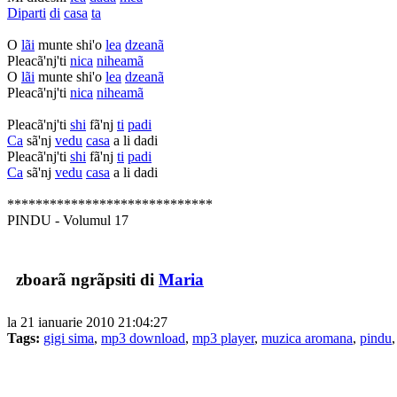
Diparti
di
casa
ta
O
lãi
munte shi'o
lea
dzeanã
Pleacã'nj'ti
nica
niheamã
O
lãi
munte shi'o
lea
dzeanã
Pleacã'nj'ti
nica
niheamã
Pleacã'nj'ti
shi
fã'nj
ti
padi
Ca
sã'nj
vedu
casa
a li dadi
Pleacã'nj'ti
shi
fã'nj
ti
padi
Ca
sã'nj
vedu
casa
a li dadi
*****************************
PINDU - Volumul 17
zboarã ngrãpsiti di
Maria
la 21 ianuarie 2010 21:04:27
Tags:
gigi sima
,
mp3 download
,
mp3 player
,
muzica aromana
,
pindu