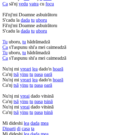
Ca
sã'nj
vedu
vatra
cu
focu
Fã'nj'mi Doamne asbuirãtoru
S'cadu la
dada
tu
uboru
Fã'nj'mi Doamne asbuirãtoru
S'cadu la
dada
tu
uboru
Tu
uboru,
tu
hãdrãmadzã
Ca
s'l'aspunu shi'a mei caimeadzã
Tu
uboru,
tu
hãdrãmadzã
Ca
s'l'aspunu shi'a mei caimeadzã
Nu'nj mi
vreari
lea
dado'n
hoarã
Ca'nj
tsã
yinu
tu
pasa
oarã
Nu'nj mi
vreari
lea
dado'n
hoarã
Ca'nj
tsã
yinu
tu
pasa
oarã
Nu'nj mi
vreai
dado vitsinã
Ca'nj
tsã
yinu
tu
pasa
tsinã
Nu'nj mi
vreai
dado vitsinã
Ca'nj
tsã
yinu
tu
pasa
tsinã
Mi dideshi
lea
dada
mea
Diparti
di
casa
ta
Mi dideshi
lea
dada
mea