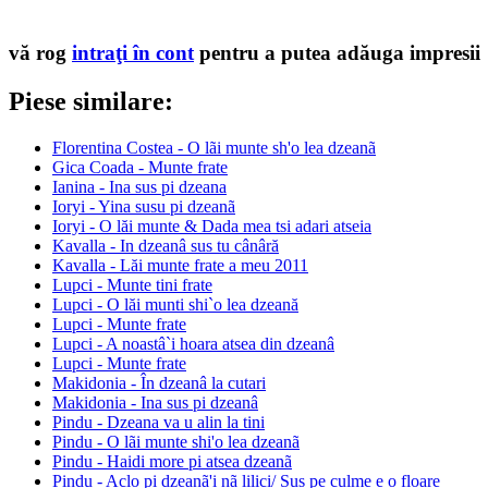
vă rog
intraţi în cont
pentru a putea adăuga impresii
Piese similare:
Florentina Costea - O lãi munte sh'o lea dzeanã
Gica Coada - Munte frate
Ianina - Ina sus pi dzeana
Ioryi - Yina susu pi dzeanã
Ioryi - O lăi munte & Dada mea tsi adari atseia
Kavalla - In dzeanâ sus tu cânâră
Kavalla - Lăi munte frate a meu 2011
Lupci - Munte tini frate
Lupci - O lăi munti shi`o lea dzeană
Lupci - Munte frate
Lupci - A noastâ`i hoara atsea din dzeanâ
Lupci - Munte frate
Makidonia - În dzeanâ la cutari
Makidonia - Ina sus pi dzeanâ
Pindu - Dzeana va u alin la tini
Pindu - O lãi munte shi'o lea dzeanã
Pindu - Haidi more pi atsea dzeanã
Pindu - Aclo pi dzeanã'i nã lilici/ Sus pe culme e o floare