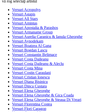
vă rog selectaţi artistul
Versuri Acropolys
Versuri Agapis
Versuri All Stars
Versuri Amintas
Versuri Apostalia & Parashos
Versuri Armaname Group
Versuri Aurelia Caranicu & Ianula Gheorghe
Versuri Aynodekam
Versuri Boatzea Al Gana
Versuri Bogdan Lascu
Versuri Constantin Belimace
Versuri Costa Daileanu
Versuri Costa Daileanu & Aleclu
Versuri Costa Mina
Versuri Costin Caraulani
Versuri Cristian Ionescu
Versuri Diana Bisinicu
Versuri Dinca Custara
Versuri Elena Gheorghe
Versuri Elena Gheorghe & Gica Coada
Versuri Elena Gheorghe & Steaua Di Vreari
Versuri Florentina Costea
Versuri Flori Caragop