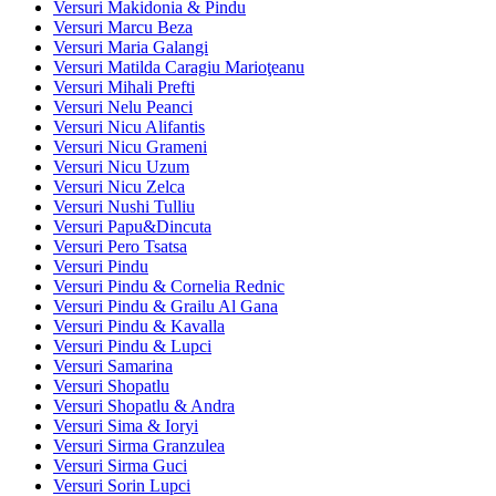
Versuri Makidonia & Pindu
Versuri Marcu Beza
Versuri Maria Galangi
Versuri Matilda Caragiu Marioţeanu
Versuri Mihali Prefti
Versuri Nelu Peanci
Versuri Nicu Alifantis
Versuri Nicu Grameni
Versuri Nicu Uzum
Versuri Nicu Zelca
Versuri Nushi Tulliu
Versuri Papu&Dincuta
Versuri Pero Tsatsa
Versuri Pindu
Versuri Pindu & Cornelia Rednic
Versuri Pindu & Grailu Al Gana
Versuri Pindu & Kavalla
Versuri Pindu & Lupci
Versuri Samarina
Versuri Shopatlu
Versuri Shopatlu & Andra
Versuri Sima & Ioryi
Versuri Sirma Granzulea
Versuri Sirma Guci
Versuri Sorin Lupci