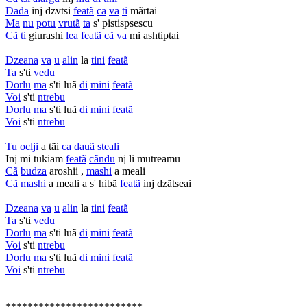
Dada
inj dzvtsi
featã
ca
va
ti
mãrtai
Ma
nu
potu
vrutã
ta
s' pistispsescu
Cã
ti
giurashi
lea
featã
cã
va
mi ashtiptai
Dzeana
va
u
alin
la
tini
featã
Ta
s'ti
vedu
Dorlu
ma
s'ti luã
di
mini
featã
Voi
s'ti
ntrebu
Dorlu
ma
s'ti luã
di
mini
featã
Voi
s'ti
ntrebu
Tu
oclji
a tãi
ca
dauã
steali
Inj mi tukiam
featã
cãndu
nj li mutreamu
Cã
budza
aroshii ,
mashi
a meali
Cã
mashi
a meali a s' hibã
featã
inj dzãtseai
Dzeana
va
u
alin
la
tini
featã
Ta
s'ti
vedu
Dorlu
ma
s'ti luã
di
mini
featã
Voi
s'ti
ntrebu
Dorlu
ma
s'ti luã
di
mini
featã
Voi
s'ti
ntrebu
*************************