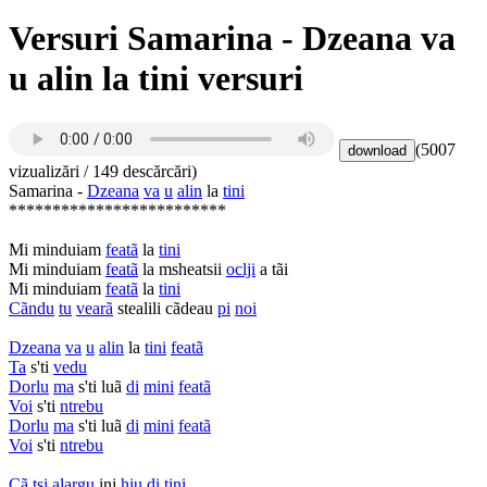
Versuri Samarina - Dzeana va
u alin la tini versuri
(5007
vizualizări / 149 descărcări)
Samarina -
Dzeana
va
u
alin
la
tini
*************************
Mi minduiam
featã
la
tini
Mi minduiam
featã
la msheatsii
oclji
a tãi
Mi minduiam
featã
la
tini
Cãndu
tu
vearã
stealili cãdeau
pi
noi
Dzeana
va
u
alin
la
tini
featã
Ta
s'ti
vedu
Dorlu
ma
s'ti luã
di
mini
featã
Voi
s'ti
ntrebu
Dorlu
ma
s'ti luã
di
mini
featã
Voi
s'ti
ntrebu
Cã
tsi
alargu
inj
hiu
di
tini