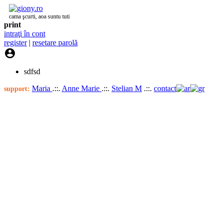
cama şcurti, aoa suntu tuti
print
intraţi în cont
register
|
resetare parolă

sdfsd
Maria
.::.
Anne Marie
.::.
Stelian M
.::.
contact
support: