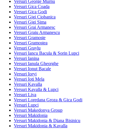
Versuri George Murnu
Versuri Gica Coada
Versuri Gica Godi
Versuri Gigi Ciobanica
Versuri Gigi Sima
Versuri Grai Armanesc
Versuri Graiu Armanescu
Versuri Gramoste
Versuri Gramostea
Versuri Graylu
Versuri Iancu Bacula & Sorin Lupci
Versuri Ianina
Versuri Ianula Gheorghe
Versuri Ionut Bacale
Versuri Ioryi
Versuri Ioti Mela
Versuri Kavalla
Versuri Kavalla & Lupci
Versuri Liva
Versuri Loredana Groza & Gica Godi
Versuri Lupci
Versuri Makedonya Group
Versuri Makidonia
Versuri Makidonia & Diana Bisinicu
Versuri Makidonia & Kavalla