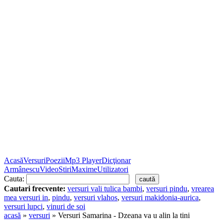
Acasă
Versuri
Poezii
Mp3 Player
Dicţionar
Armânescu
Video
Stiri
Maxime
Utilizatori
Cauta:
Cautari frecvente:
versuri vali tulica bambi
,
versuri pindu
,
vrearea
mea versuri in
,
pindu
,
versuri vlahos
,
versuri makidonia-aurica
,
versuri lupci
,
vinuri de soi
acasă
»
versuri
» Versuri Samarina - Dzeana va u alin la tini