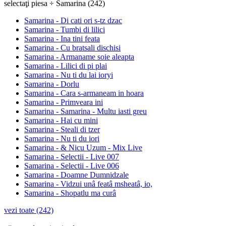
selectaţi piesa ÷ Samarina (242)
Samarina - Di cati ori s-tz dzac
Samarina - Tumbi di lilici
Samarina - Ina tini feata
Samarina - Cu bratsali dischisi
Samarina - Armaname soie aleapta
Samarina - Lilici di pi plai
Samarina - Nu ti du lai ioryi
Samarina - Dorlu
Samarina - Cara s-armaneam in hoara
Samarina - Primveara ini
Samarina - Samarina - Multu iasti greu
Samarina - Hai cu mini
Samarina - Steali di tzer
Samarina - Nu ti du iori
Samarina - & Nicu Uzum - Mix Live
Samarina - Selectii - Live 007
Samarina - Selectii - Live 006
Samarina - Doamne Dumnidzale
Samarina - Vidzui unâ featâ msheatâ, io,
Samarina - Shopatlu ma curâ
vezi toate (242)