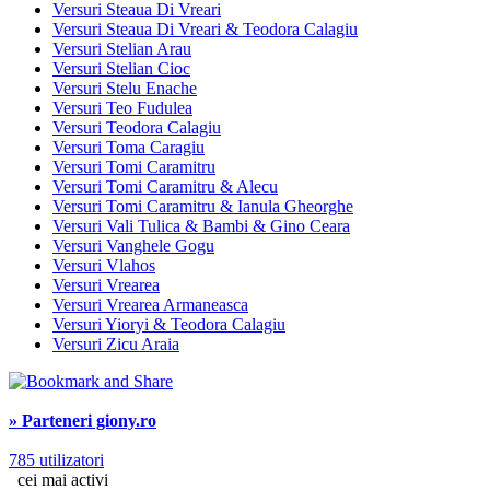
Versuri Steaua Di Vreari
Versuri Steaua Di Vreari & Teodora Calagiu
Versuri Stelian Arau
Versuri Stelian Cioc
Versuri Stelu Enache
Versuri Teo Fudulea
Versuri Teodora Calagiu
Versuri Toma Caragiu
Versuri Tomi Caramitru
Versuri Tomi Caramitru & Alecu
Versuri Tomi Caramitru & Ianula Gheorghe
Versuri Vali Tulica & Bambi & Gino Ceara
Versuri Vanghele Gogu
Versuri Vlahos
Versuri Vrearea
Versuri Vrearea Armaneasca
Versuri Yioryi & Teodora Calagiu
Versuri Zicu Araia
» Parteneri giony.ro
785 utilizatori
cei mai activi