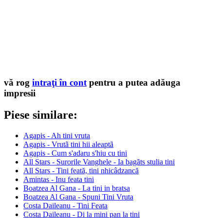
vă rog
intraţi în cont
pentru a putea adăuga
impresii
Piese similare:
Agapis - Ah tini vruta
Agapis - Vrutã tini hii aleaptã
Agapis - Cum s'adaru s'hiu cu tini
All Stars - Surorile Vanghele - Ia bagãts stulia tini
All Stars - Tini feată, tini nhicâdzancă
Amintas - Inu feata tini
Boatzea Al Gana - La tini in bratsa
Boatzea Al Gana - Spuni Tini Vruta
Costa Daileanu - Tini Feata
Costa Daileanu - Di la mini pan la tini