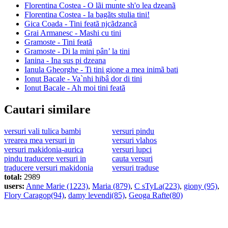
Florentina Costea - O lãi munte sh'o lea dzeanã
Florentina Costea - Ia bagãts stulia tini!
Gica Coada - Tini featã njcãdzancã
Grai Armanesc - Mashi cu tini
Gramoste - Tini feată
Gramoste - Di la mini pân’ la tini
Ianina - Ina sus pi dzeana
Ianula Gheorghe - Ti tini gione a mea inimã bati
Ionut Bacale - Va`nhi hibâ dor di tini
Ionut Bacale - Ah moi tini featã
Cautari similare
versuri vali tulica bambi
versuri pindu
vrearea mea versuri in
versuri vlahos
versuri makidonia-aurica
versuri lupci
pindu traducere versuri in
cauta versuri
traducere versuri makidonia
versuri traduse
total:
2989
users:
Anne Marie (1223)
,
Maria (879)
,
C sTyLa(223)
,
giony (95)
,
Flory Caragop(94)
,
damy levendi(85)
,
Geoga Rafte(80)