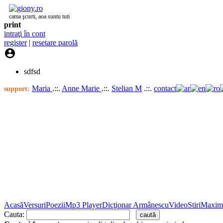
cama şcurti, aoa suntu tuti
print
intraţi în cont
register
|
resetare parolă

sdfsd
Maria
.::.
Anne Marie
.::.
Stelian M
.::.
contact
support:
Acasă
Versuri
Poezii
Mp3 Player
Dicţionar Armânescu
Video
Stiri
Maxim
Cauta: