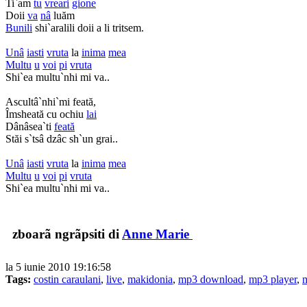
Ti`am
tu
vreari
gione
Doii
va
nâ
luăm
Bunili
shi`aralili doii a li tritsem.
Unâ
iasti
vruta
la
inima
mea
Multu
u
voi
pi
vruta
Shi`ea multu`nhi mi va..
Ascultâ`nhi`mi feată,
Îmsheată cu ochiu
lai
Dânâsea`ti
feată
Stăi s`tsâ dzâc sh`un grai..
Unâ
iasti
vruta
la
inima
mea
Multu
u
voi
pi
vruta
Shi`ea multu`nhi mi va..
zboarã ngrãpsiti di
Anne Marie
la 5 iunie 2010 19:16:58
Tags:
costin caraulani
,
live
,
makidonia
,
mp3 download
,
mp3 player
,