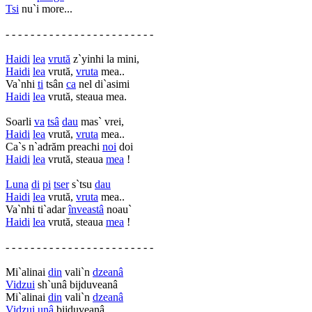
Tsi
nu`i more...
- - - - - - - - - - - - - - - - - - - - - - - -
Haidi
lea
vrută
z`yinhi la mini,
Haidi
lea
vrută,
vruta
mea..
Va`nhi
ti
tsân
ca
nel di`asimi
Haidi
lea
vrută, steaua mea.
Soarli
va
tsâ
dau
mas` vrei,
Haidi
lea
vrută,
vruta
mea..
Ca`s n`adrăm preachi
noi
doi
Haidi
lea
vrută, steaua
mea
!
Luna
di
pi
tser
s`tsu
dau
Haidi
lea
vrută,
vruta
mea..
Va`nhi ti`adar
înveastâ
noau`
Haidi
lea
vrută, steaua
mea
!
- - - - - - - - - - - - - - - - - - - - - - - -
Mi`alinai
din
vali`n
dzeanâ
Vidzui
sh`unâ bijduveanâ
Mi`alinai
din
vali`n
dzeanâ
Vidzui
unâ
bijduveanâ…