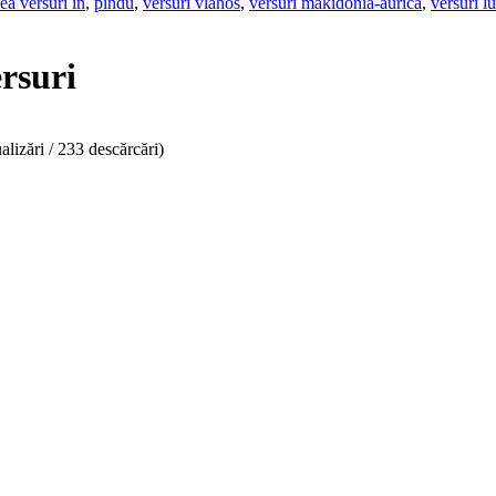
ea versuri in
,
pindu
,
versuri vlahos
,
versuri makidonia-aurica
,
versuri l
rsuri
alizări / 233 descărcări)