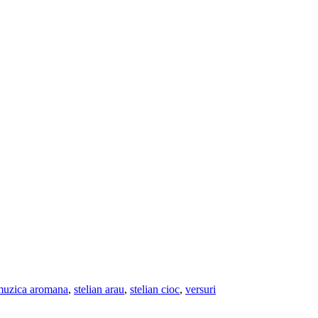
muzica aromana
,
stelian arau
,
stelian cioc
,
versuri