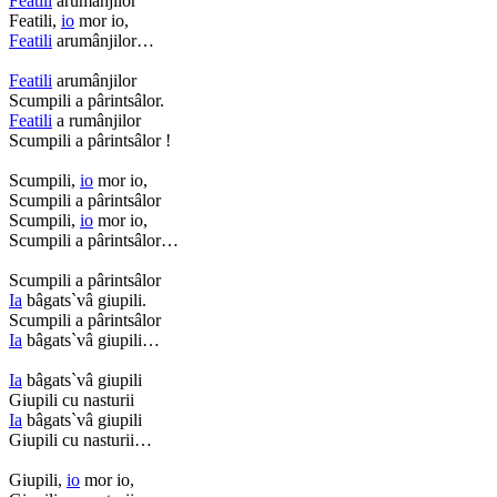
Featili
arumânjilor
Featili,
io
mor io,
Featili
arumânjilor…
Featili
arumânjilor
Scumpili a pârintsâlor.
Featili
a rumânjilor
Scumpili a pârintsâlor !
Scumpili,
io
mor io,
Scumpili a pârintsâlor
Scumpili,
io
mor io,
Scumpili a pârintsâlor…
Scumpili a pârintsâlor
Ia
bâgats`vâ giupili.
Scumpili a pârintsâlor
Ia
bâgats`vâ giupili…
Ia
bâgats`vâ giupili
Giupili cu nasturii
Ia
bâgats`vâ giupili
Giupili cu nasturii…
Giupili,
io
mor io,