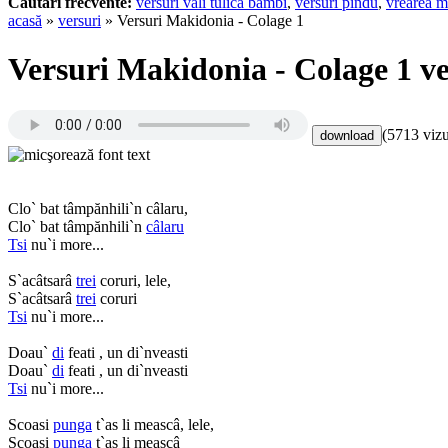
Cautari frecvente:
versuri vali tulica bambi
,
versuri pindu
,
vrearea m
acasă
»
versuri
» Versuri Makidonia - Colage 1
Versuri Makidonia - Colage 1 ve
(5713 vizu
Clo` bat tâmpănhili`n câlaru,
Clo` bat tâmpănhili`n
câlaru
Tsi
nu`i more...
S`acâtsarâ
trei
coruri, lele,
S`acâtsarâ
trei
coruri
Tsi
nu`i more...
Doau`
di
feati , un di`nveasti
Doau`
di
feati , un di`nveasti
Tsi
nu`i more...
Scoasi
punga
t`as li meascâ, lele,
Scoasi
punga
t`as li meascâ