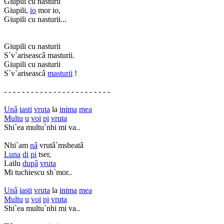
Giupili cu nasturii
Giupili,
io
mor io,
Giupili cu nasturii...
Giupili cu nasturii
S`v`ariseascâ masturii.
Giupili cu nasturii
S`v`ariseascâ
masturii
!
- - - - - - - - - - - - - - - - - - - - - - - -
Unâ
iasti
vruta
la
inima
mea
Multu
u
voi
pi
vruta
Shi`ea multu`nhi mi va..
Nhi`am
nâ
vrutâ`msheatâ
Luna
di
pi
tser,
Lailu
dupâ
vruta
Mi tuchiescu sh`mor..
Unâ
iasti
vruta
la
inima
mea
Multu
u
voi
pi
vruta
Shi`ea multu`nhi mi va..