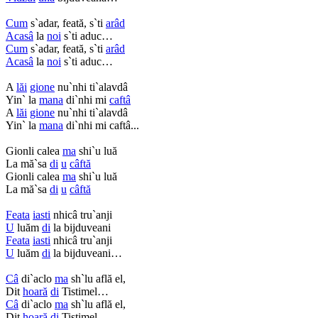
Cum
s`adar, feată, s`ti
arâd
Acasâ
la
noi
s`ti aduc…
Cum
s`adar, feată, s`ti
arâd
Acasâ
la
noi
s`ti aduc…
A
lăi
gione
nu`nhi ti`alavdâ
Yin` la
mana
di`nhi mi
caftâ
A
lăi
gione
nu`nhi ti`alavdâ
Yin` la
mana
di`nhi mi caftâ...
Gionli calea
ma
shi`u luă
La mă`sa
di
u
câftă
Gionli calea
ma
shi`u luă
La mă`sa
di
u
câftă
Feata
iasti
nhicâ tru`anji
U
luăm
di
la bijduveani
Feata
iasti
nhicâ tru`anji
U
luăm
di
la bijduveani…
Câ
di`aclo
ma
sh`lu află el,
Dit
hoară
di
Tistimel…
Câ
di`aclo
ma
sh`lu află el,
Dit
hoară
di
Tistimel…