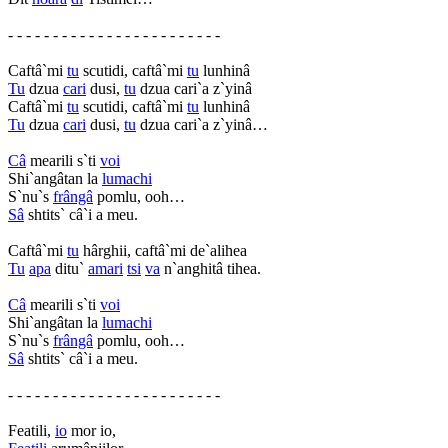
- - - - - - - - - - - - - - - - - - - - - - - -
Caftâ`mi
tu
scutidi, caftâ`mi
tu
lunhinâ
Tu
dzua
cari
dusi,
tu
dzua cari`a z`yinâ
Caftâ`mi
tu
scutidi, caftâ`mi
tu
lunhinâ
Tu
dzua
cari
dusi,
tu
dzua cari`a z`yinâ…
Câ
mearili s`ti
voi
Shi`angâtan la
lumachi
S`nu`s
frângâ
pomlu, ooh…
Sâ
shtits` câ`i a meu.
Caftâ`mi
tu
hârghii, caftâ`mi de`alihea
Tu
apa
ditu`
amari
tsi
va
n`anghitâ tihea.
Câ
mearili s`ti
voi
Shi`angâtan la
lumachi
S`nu`s
frângâ
pomlu, ooh…
Sâ
shtits` câ`i a meu.
- - - - - - - - - - - - - - - - - - - - - - - -
Featili,
io
mor io,