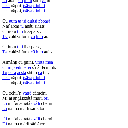
Di
aoati
shi
ninti
stim
câ
tut
Iasti
nâpoi,
tsâva
dininti
Iasti
nâpoi,
tsâva
dininti
Cu
gura
ta
tsi
dultsi
zboară
Nhi`arcai
tu
ahâti sihăts
Chirolu
tuti
li asparsi,
Tsi
caldzâ fum,
câ
him
arăts
Chirolu
tuti
li asparsi,
Tsi
caldzâ fum,
câ
him
arăts
Armânji cu ghini,
vruta
mea
Cum
poati
bana
s`nâ da minti,
Tu
oara
aestâ
shtim
câ
tut,
Iasti
nâpoi,
tsâva
dininti
Iasti
nâpoi,
tsâva
dininti
Cu ochii`n
vatrâ
câtucini,
Mi`ai angâldzâtâ multi
ori
Di
nhi`ai adratâ
dzâli
cherni
Di
naima mărli sârbâtori
Di
nhi`ai adratâ
dzâli
cherni
Di
naima mărli sârbâtori