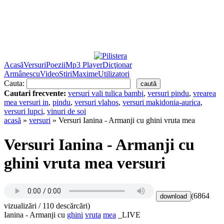
Acasă
Versuri
Poezii
Mp3 Player
Dicţionar
Armânescu
Video
Stiri
Maxime
Utilizatori
Cauta:
Cautari frecvente:
versuri vali tulica bambi
,
versuri pindu
,
vrearea
mea versuri in
,
pindu
,
versuri vlahos
,
versuri makidonia-aurica
,
versuri lupci
,
vinuri de soi
acasă
»
versuri
» Versuri Ianina - Armanji cu ghini vruta mea
Versuri Ianina - Armanji cu
ghini vruta mea versuri
(6864
vizualizări / 110 descărcări)
Ianina - Armanji cu
ghini
vruta
mea
_LIVE