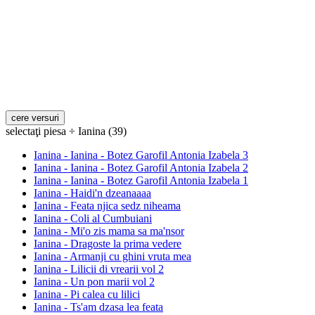
selectaţi piesa ÷ Ianina (39)
Ianina - Ianina - Botez Garofil Antonia Izabela 3
Ianina - Ianina - Botez Garofil Antonia Izabela 2
Ianina - Ianina - Botez Garofil Antonia Izabela 1
Ianina - Haidi'n dzeanaaaa
Ianina - Feata njica sedz niheama
Ianina - Coli al Cumbuiani
Ianina - Mi'o zis mama sa ma'nsor
Ianina - Dragoste la prima vedere
Ianina - Armanji cu ghini vruta mea
Ianina - Lilicii di vrearii vol 2
Ianina - Un pon marii vol 2
Ianina - Pi calea cu lilici
Ianina - Ts'am dzasa lea feata