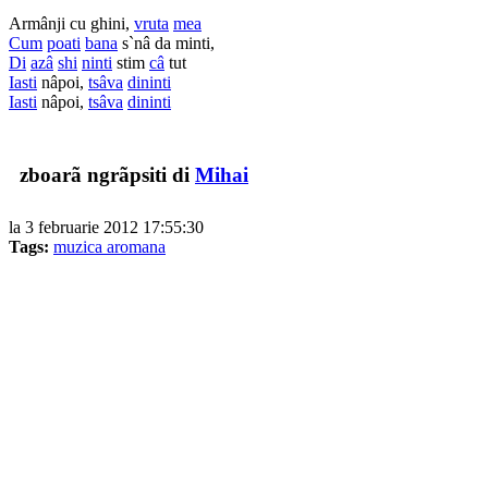
Armânji cu ghini,
vruta
mea
Cum
poati
bana
s`nâ da minti,
Di
azâ
shi
ninti
stim
câ
tut
Iasti
nâpoi,
tsâva
dininti
Iasti
nâpoi,
tsâva
dininti
zboarã ngrãpsiti di
Mihai
la 3 februarie 2012 17:55:30
Tags:
muzica aromana