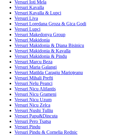
Versuri Ioti Mela
Versuri Kavalla
Versuri Kavalla & Lupci
Versuri Liva
Versuri Loredana Groza & Gica Godi
Versuri Lupci
Versuri Makedonya Group
Versuri Makidonia
Versuri Makidonia & Diana Bisinicu
Versuri Makidonia & Kavalla
Versuri Makidonia & Pindu
Versuri Marcu Beza
Versuri Maria Galangi
Versuri Matilda Caragiu Marioţeanu
Versuri Mihali Prefti
Versuri Nelu Peanci
Versuri Nicu Alifantis
Versuri Nicu Grameni
Versuri Nicu Uzum
Versuri Nicu Zelca
Versuri Nushi Tulliu
Versuri Papu&Dincuta
Versuri Pero Tsatsa
Versuri Pindu
Versuri Pindu & Cornelia Rednic