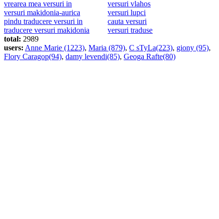
vrearea mea versuri in
versuri vlahos
versuri makidonia-aurica
versuri lupci
pindu traducere versuri in
cauta versuri
traducere versuri makidonia
versuri traduse
total:
2989
users:
Anne Marie (1223)
,
Maria (879)
,
C sTyLa(223)
,
giony (95)
,
Flory Caragop(94)
,
damy levendi(85)
,
Geoga Rafte(80)