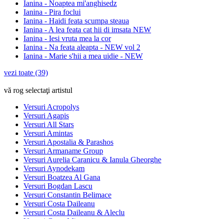
Ianina - Noaptea mi'anghisedz
Ianina - Pira foclui
Ianina - Haidi feata scumpa steaua
Ianina - A lea feata cat hii di imsata NEW
Ianina - Iesi vruta mea la cor
Ianina - Na feata aleapta - NEW vol 2
Ianina - Marie s'hii a mea uidie - NEW
vezi toate (39)
vă rog selectaţi artistul
Versuri Acropolys
Versuri Agapis
Versuri All Stars
Versuri Amintas
Versuri Apostalia & Parashos
Versuri Armaname Group
Versuri Aurelia Caranicu & Ianula Gheorghe
Versuri Aynodekam
Versuri Boatzea Al Gana
Versuri Bogdan Lascu
Versuri Constantin Belimace
Versuri Costa Daileanu
Versuri Costa Daileanu & Aleclu