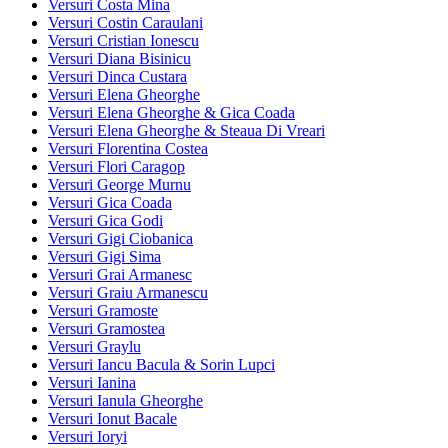
Versuri Costa Mina
Versuri Costin Caraulani
Versuri Cristian Ionescu
Versuri Diana Bisinicu
Versuri Dinca Custara
Versuri Elena Gheorghe
Versuri Elena Gheorghe & Gica Coada
Versuri Elena Gheorghe & Steaua Di Vreari
Versuri Florentina Costea
Versuri Flori Caragop
Versuri George Murnu
Versuri Gica Coada
Versuri Gica Godi
Versuri Gigi Ciobanica
Versuri Gigi Sima
Versuri Grai Armanesc
Versuri Graiu Armanescu
Versuri Gramoste
Versuri Gramostea
Versuri Graylu
Versuri Iancu Bacula & Sorin Lupci
Versuri Ianina
Versuri Ianula Gheorghe
Versuri Ionut Bacale
Versuri Ioryi