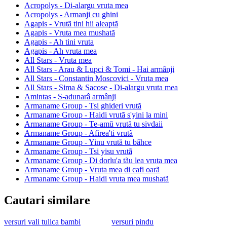
Acropolys - Di-alargu vruta mea
Acropolys - Armanji cu ghini
Agapis - Vrutã tini hii aleaptã
Agapis - Vruta mea mushatã
Agapis - Ah tini vruta
Agapis - Ah vruta mea
All Stars - Vruta mea
All Stars - Arau & Lupci & Tomi - Hai armânji
All Stars - Constantin Moscovici - Vruta mea
All Stars - Sima & Sacose - Di-alargu vruta mea
Amintas - S-adunarâ armânji
Armaname Group - Tsi ghideri vrută
Armaname Group - Haidi vrutã s'yini la mini
Armaname Group - Te-amŭ vrută tu sivdaii
Armaname Group - Afirea'ti vrutã
Armaname Group - Yinu vrută tu bâhce
Armaname Group - Tsi yisu vrutã
Armaname Group - Di dorlu'a tãu lea vruta mea
Armaname Group - Vruta mea di cafi oarã
Armaname Group - Haidi vruta mea mushatã
Cautari similare
versuri vali tulica bambi
versuri pindu