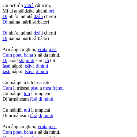
Cu ochii`n
vatrâ
câtucini,
Mi`ai angâldzâtâ ahânti
ori
Di
nhi`ai adratâ
dzâli
cherni
Di
naima mărli sârbâtori
Di
nhi`ai adratâ
dzâli
cherni
Di
naima mărli sârbâtori
Armânji cu ghini,
vruta
mea
Cum
poati
bana
s`nâ da minti,
Di
aoati
shi
ninti
stim
câ
tut
Iasti
nâpoi,
tsâva
dininti
Iasti
nâpoi,
tsâva
dininti
Cu mânjili a tali hrisusiti
Cum
li tritseai
pisti
a
mea
frâmti
Cu mânjili
tuti
li umpleai
Di`armâneam
fârâ
di
minti
Cu mânjili
tuti
li umpleai
Di`armâneam
fârâ
di
minti
Armânji cu ghini,
vruta
mea
Cum
poati
bana
s`nâ da minti,