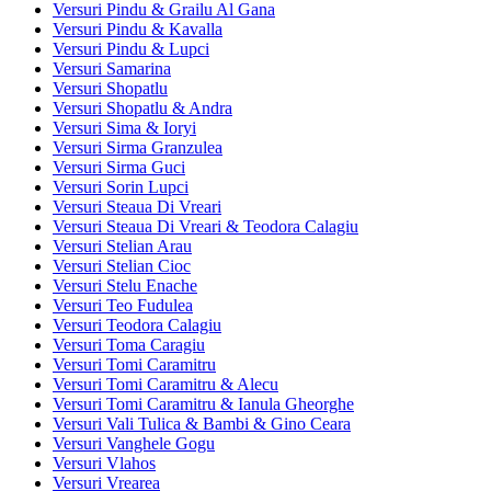
Versuri Pindu & Grailu Al Gana
Versuri Pindu & Kavalla
Versuri Pindu & Lupci
Versuri Samarina
Versuri Shopatlu
Versuri Shopatlu & Andra
Versuri Sima & Ioryi
Versuri Sirma Granzulea
Versuri Sirma Guci
Versuri Sorin Lupci
Versuri Steaua Di Vreari
Versuri Steaua Di Vreari & Teodora Calagiu
Versuri Stelian Arau
Versuri Stelian Cioc
Versuri Stelu Enache
Versuri Teo Fudulea
Versuri Teodora Calagiu
Versuri Toma Caragiu
Versuri Tomi Caramitru
Versuri Tomi Caramitru & Alecu
Versuri Tomi Caramitru & Ianula Gheorghe
Versuri Vali Tulica & Bambi & Gino Ceara
Versuri Vanghele Gogu
Versuri Vlahos
Versuri Vrearea