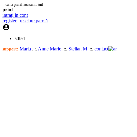
cama şcurti, aoa suntu tuti
print
intraţi în cont
register
|
resetare parolă

sdfsd
Maria
.::.
Anne Marie
.::.
Stelian M
.::.
contact
support: