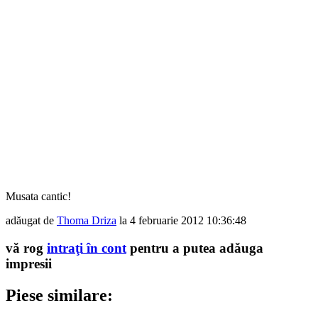
Musata cantic!
adăugat de
Thoma Driza
la 4 februarie 2012 10:36:48
vă rog
intraţi în cont
pentru a putea adăuga
impresii
Piese similare: