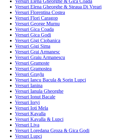
Versuri Elena Gheorghe & Gica Coada
Versuri Elena Gheorghe & Steaua Di Vreari
Versuri Florentina Costea
Versuri Flori Caragop
Versuri George Murnu
Versuri Gica Coada
Versuri Gica Godi
Versuri Gigi Ciobanica
Versuri Gigi Sima
Versuri Grai Armanesc
Versuri Graiu Armanescu
Versuri Gramoste
Versuri Gramostea
Versuri Graylu
Versuri Iancu Bacula & Sorin Lupci
Versuri Ianina
Versuri Ianula Gheorghe
Versuri Ionut Bacale
Versuri Ioryi
Versuri Ioti Mela
Versuri Kavalla
Versuri Kavalla & Lupci
Versuri Liva
Versuri Loredana Groza & Gica Godi
Versuri Lupci