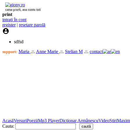
cama şcurti, aoa suntu tuti
print
intraţi în cont
register
|
resetare parolă

sdfsd
Maria
.::.
Anne Marie
.::.
Stelian M
.::.
contact
support:
Acasă
Versuri
Poezii
Mp3 Player
Dicţionar Armânescu
Video
Stiri
Maxim
Cauta: