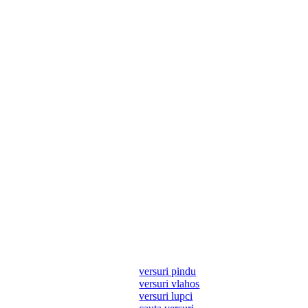
versuri pindu
versuri vlahos
versuri lupci