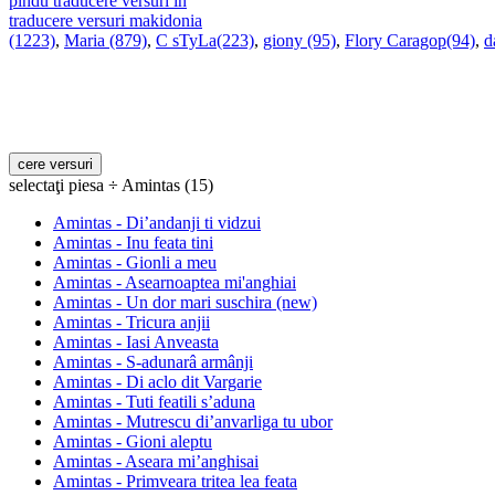
pindu traducere versuri in
traducere versuri makidonia
(1223)
,
Maria (879)
,
C sTyLa(223)
,
giony (95)
,
Flory Caragop(94)
,
d
selectaţi piesa ÷ Amintas (15)
Amintas - Di’andanji ti vidzui
Amintas - Inu feata tini
Amintas - Gionli a meu
Amintas - Asearnoaptea mi'anghiai
Amintas - Un dor mari suschira (new)
Amintas - Tricura anjii
Amintas - Iasi Anveasta
Amintas - S-adunarâ armânji
Amintas - Di aclo dit Vargarie
Amintas - Tuti featili s’aduna
Amintas - Mutrescu di’anvarliga tu ubor
Amintas - Gioni aleptu
Amintas - Aseara mi’anghisai
Amintas - Primveara tritea lea feata