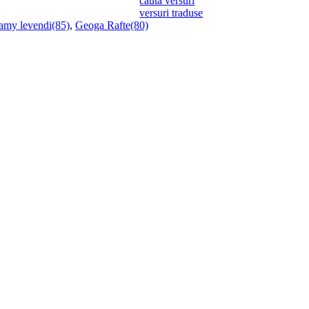
cauta versuri
versuri traduse
amy levendi(85)
,
Geoga Rafte(80)