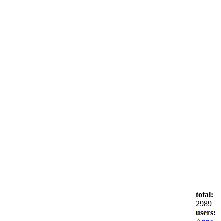
total:
2989
users: