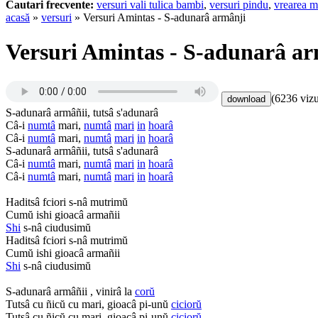
Cautari frecvente:
versuri vali tulica bambi
,
versuri pindu
,
vrearea m
acasă
»
versuri
» Versuri Amintas - S-adunarâ armânji
Versuri Amintas - S-adunarâ ar
(6236 vizu
S-adunarâ armâñii, tutsâ s'adunarâ
Câ-i
numtâ
mari,
numtâ
mari
in
hoarâ
Câ-i
numtâ
mari,
numtâ
mari
in
hoarâ
S-adunarâ armâñii, tutsâ s'adunarâ
Câ-i
numtâ
mari,
numtâ
mari
in
hoarâ
Câ-i
numtâ
mari,
numtâ
mari
in
hoarâ
Haditsâ fciori s-nâ mutrimŭ
Cumŭ ishi gioacâ armañii
Shi
s-nâ ciudusimŭ
Haditsâ fciori s-nâ mutrimŭ
Cumŭ ishi gioacâ armañii
Shi
s-nâ ciudusimŭ
S-adunarâ armâñii , vinirâ la
corŭ
Tutsâ cu ñicŭ cu mari, gioacâ pi-unŭ
ciciorŭ
Tutsâ cu ñicŭ cu mari, gioacâ pi-unŭ
ciciorŭ