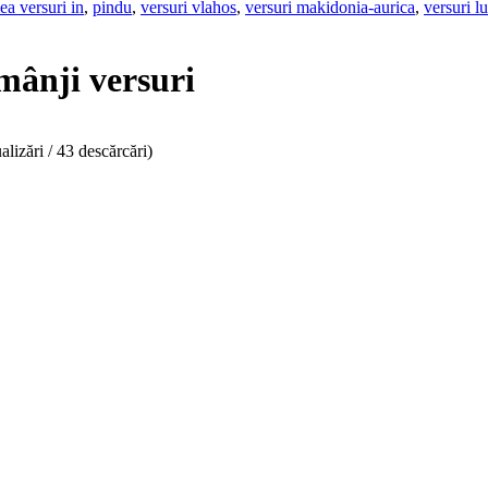
ea versuri in
,
pindu
,
versuri vlahos
,
versuri makidonia-aurica
,
versuri l
mânji versuri
alizări / 43 descărcări)