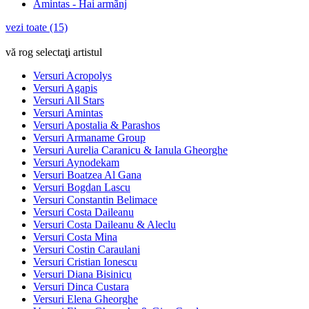
Amintas - Hai armãnj
vezi toate (15)
vă rog selectaţi artistul
Versuri Acropolys
Versuri Agapis
Versuri All Stars
Versuri Amintas
Versuri Apostalia & Parashos
Versuri Armaname Group
Versuri Aurelia Caranicu & Ianula Gheorghe
Versuri Aynodekam
Versuri Boatzea Al Gana
Versuri Bogdan Lascu
Versuri Constantin Belimace
Versuri Costa Daileanu
Versuri Costa Daileanu & Aleclu
Versuri Costa Mina
Versuri Costin Caraulani
Versuri Cristian Ionescu
Versuri Diana Bisinicu
Versuri Dinca Custara
Versuri Elena Gheorghe