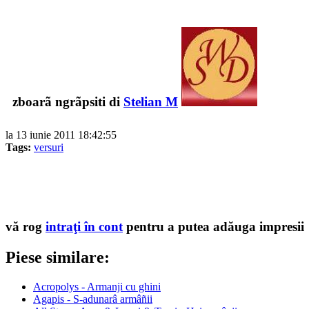
zboarã ngrãpsiti di
Stelian M
la 13 iunie 2011 18:42:55
Tags:
versuri
vă rog
intraţi în cont
pentru a putea adăuga impresii
Piese similare:
Acropolys - Armanji cu ghini
Agapis - S-adunarâ armâñii