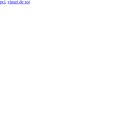
upci
,
vinuri de soi