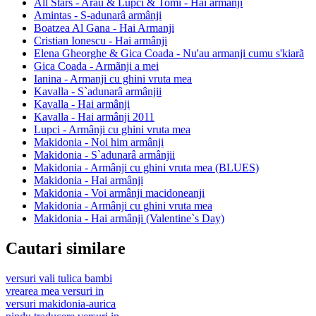
All Stars - Arau & Lupci & Tomi - Hai armânji
Amintas - S-adunarâ armânji
Boatzea Al Gana - Hai Armanji
Cristian Ionescu - Hai armânji
Elena Gheorghe & Gica Coada - Nu'au armanji cumu s'kiarã
Gica Coada - Armãnji a mei
Ianina - Armanji cu ghini vruta mea
Kavalla - S`adunarâ armânjii
Kavalla - Hai armânji
Kavalla - Hai armânji 2011
Lupci - Armânji cu ghini vruta mea
Makidonia - Noi him armânji
Makidonia - S`adunarâ armânjii
Makidonia - Armânji cu ghini vruta mea (BLUES)
Makidonia - Hai armânji
Makidonia - Voi armânji macidoneanji
Makidonia - Armânji cu ghini vruta mea
Makidonia - Hai armânji (Valentine`s Day)
Cautari similare
versuri vali tulica bambi
vrearea mea versuri in
versuri makidonia-aurica