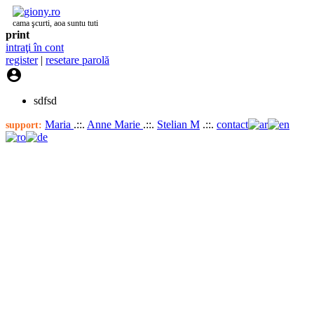
cama şcurti, aoa suntu tuti
print
intraţi în cont
register
|
resetare parolă

sdfsd
Maria
.::.
Anne Marie
.::.
Stelian M
.::.
contact
support: