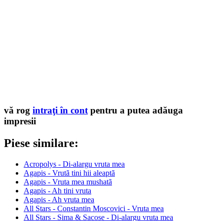
vă rog
intraţi în cont
pentru a putea adăuga
impresii
Piese similare:
Acropolys - Di-alargu vruta mea
Agapis - Vrutã tini hii aleaptã
Agapis - Vruta mea mushatã
Agapis - Ah tini vruta
Agapis - Ah vruta mea
All Stars - Constantin Moscovici - Vruta mea
All Stars - Sima & Sacose - Di-alargu vruta mea