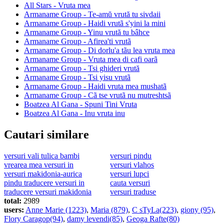
All Stars - Vruta mea
Armaname Group - Te-amŭ vrută tu sivdaii
Armaname Group - Haidi vrutã s'yini la mini
Armaname Group - Yinu vrută tu bâhce
Armaname Group - Afirea'ti vrutã
Armaname Group - Di dorlu'a tãu lea vruta mea
Armaname Group - Vruta mea di cafi oarã
Armaname Group - Tsi ghideri vrută
Armaname Group - Tsi yisu vrutã
Armaname Group - Haidi vruta mea mushatã
Armaname Group - Cã tse vrutã nu mutreshtsã
Boatzea Al Gana - Spuni Tini Vruta
Boatzea Al Gana - Inu vruta inu
Cautari similare
versuri vali tulica bambi
versuri pindu
vrearea mea versuri in
versuri vlahos
versuri makidonia-aurica
versuri lupci
pindu traducere versuri in
cauta versuri
traducere versuri makidonia
versuri traduse
total:
2989
users:
Anne Marie (1223)
,
Maria (879)
,
C sTyLa(223)
,
giony (95)
,
Flory Caragop(94)
,
damy levendi(85)
,
Geoga Rafte(80)