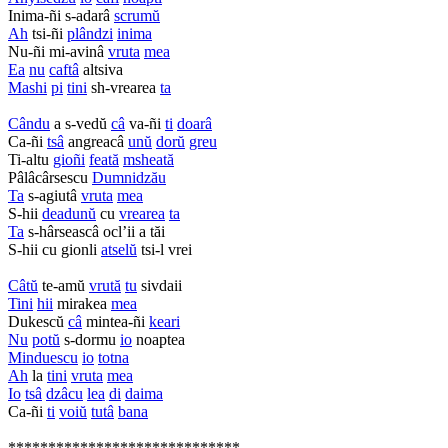
Inima-ñi s-adarâ
scrumŭ
Ah
tsi-ñi
plândzi
inima
Nu-ñi mi-avinâ
vruta
mea
Ea
nu
caftâ
altsiva
Mashi
pi
tini
sh-vrearea
ta
Cându
a s-vedŭ
câ
va-ñi
ti
doarâ
Ca-ñi
tsâ
angreacâ
unŭ
dorŭ
greu
Ti-altu
gioñi
feată
msheată
Pâlâcârsescu
Dumnidzău
Ta
s-agiutâ
vruta
mea
S-hii
deadunŭ
cu
vrearea
ta
Ta
s-hârseascâ ocl’ii a tăi
S-hii cu gionli
atselŭ
tsi-l vrei
Câtŭ
te-amŭ
vrută
tu
sivdaii
Tini
hii
mirakea
mea
Dukescŭ
câ
mintea-ñi
keari
Nu
potŭ
s-dormu
io
noaptea
Minduescu
io
totna
Ah
la
tini
vruta
mea
Io
tsâ
dzâcu
lea
di
daima
Ca-ñi
ti
voiŭ
tutâ
bana
*****************************