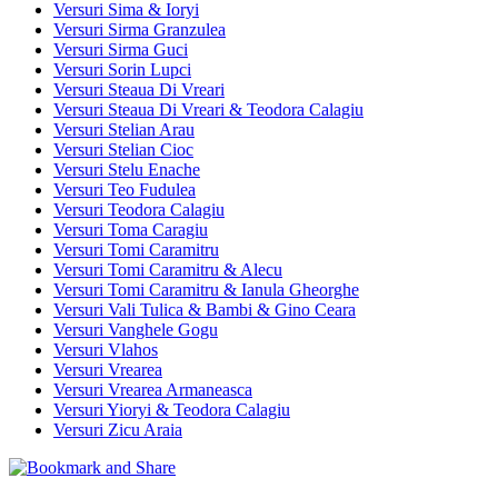
Versuri Sima & Ioryi
Versuri Sirma Granzulea
Versuri Sirma Guci
Versuri Sorin Lupci
Versuri Steaua Di Vreari
Versuri Steaua Di Vreari & Teodora Calagiu
Versuri Stelian Arau
Versuri Stelian Cioc
Versuri Stelu Enache
Versuri Teo Fudulea
Versuri Teodora Calagiu
Versuri Toma Caragiu
Versuri Tomi Caramitru
Versuri Tomi Caramitru & Alecu
Versuri Tomi Caramitru & Ianula Gheorghe
Versuri Vali Tulica & Bambi & Gino Ceara
Versuri Vanghele Gogu
Versuri Vlahos
Versuri Vrearea
Versuri Vrearea Armaneasca
Versuri Yioryi & Teodora Calagiu
Versuri Zicu Araia