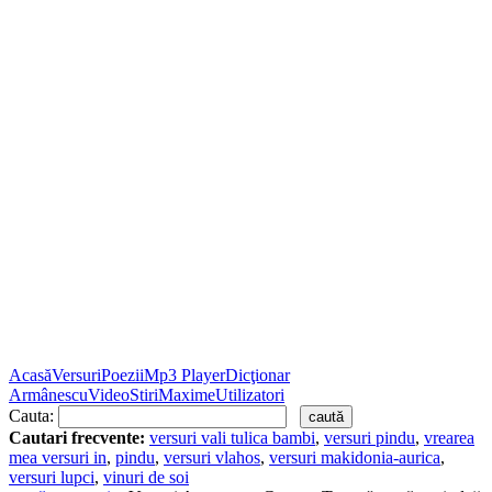
Acasă
Versuri
Poezii
Mp3 Player
Dicţionar
Armânescu
Video
Stiri
Maxime
Utilizatori
Cauta:
Cautari frecvente:
versuri vali tulica bambi
,
versuri pindu
,
vrearea
mea versuri in
,
pindu
,
versuri vlahos
,
versuri makidonia-aurica
,
versuri lupci
,
vinuri de soi