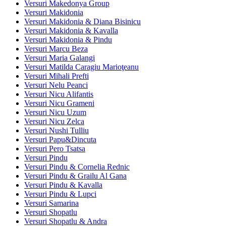
Versuri Makedonya Group
Versuri Makidonia
Versuri Makidonia & Diana Bisinicu
Versuri Makidonia & Kavalla
Versuri Makidonia & Pindu
Versuri Marcu Beza
Versuri Maria Galangi
Versuri Matilda Caragiu Marioţeanu
Versuri Mihali Prefti
Versuri Nelu Peanci
Versuri Nicu Alifantis
Versuri Nicu Grameni
Versuri Nicu Uzum
Versuri Nicu Zelca
Versuri Nushi Tulliu
Versuri Papu&Dincuta
Versuri Pero Tsatsa
Versuri Pindu
Versuri Pindu & Cornelia Rednic
Versuri Pindu & Grailu Al Gana
Versuri Pindu & Kavalla
Versuri Pindu & Lupci
Versuri Samarina
Versuri Shopatlu
Versuri Shopatlu & Andra