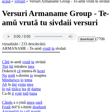
acasă
»
versuri
» Versuri Armaname Group - Te-amŭ vrută tu sivdaii
Versuri Armaname Group - Te-
amŭ vrută tu sivdaii versuri
(7706
vizualizări / 233 descărcări)
ARMANAME - Te-amŭ
vrută
tu
sivdaii
*****************************
Câtŭ
te-amŭ
vrută
tu
sivdaii
Tini
hii
mirakea
mea
Dukescŭ
câ
mintea-ñi
keari
Nu
potŭ
s-dormu
io
noaptea
Minduescu
io
totna
Ah
la
tini
vruta
mea
Io
tsâ
dzâcu
lea
di
daima
Ca-ñi
ti
voiŭ
tutâ
bana
Cându
a s-yinâ
atsea
oarâ
Feată
dol’ii s-himŭ
deadunŭ
Anyisedzŭ
io
cafi
noapti