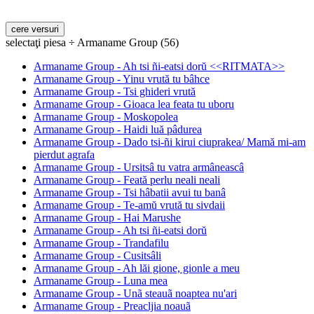
selectaţi piesa ÷ Armaname Group (56)
Armaname Group - Ah tsi ñi-eatsi dorŭ <<RITMATA>>
Armaname Group - Yinu vrută tu bâhce
Armaname Group - Tsi ghideri vrută
Armaname Group - Gioaca lea feata tu uboru
Armaname Group - Moskopolea
Armaname Group - Haidi luă pâdurea
Armaname Group - Dado tsi-ñi kirui ciuprakea/ Mamă mi-am
pierdut agrafa
Armaname Group - Ursitsâ tu vatra armâneascâ
Armaname Group - Feată perlu neali neali
Armaname Group - Tsi hâbatii avui tu banâ
Armaname Group - Te-amŭ vrută tu sivdaii
Armaname Group - Hai Marushe
Armaname Group - Ah tsi ñi-eatsi dorŭ
Armaname Group - Trandafilu
Armaname Group - Cusitsâli
Armaname Group - Ah lăi gione, gionle a meu
Armaname Group - Luna mea
Armaname Group - Unã steauã noaptea nu'ari
Armaname Group - Preacljia noauã