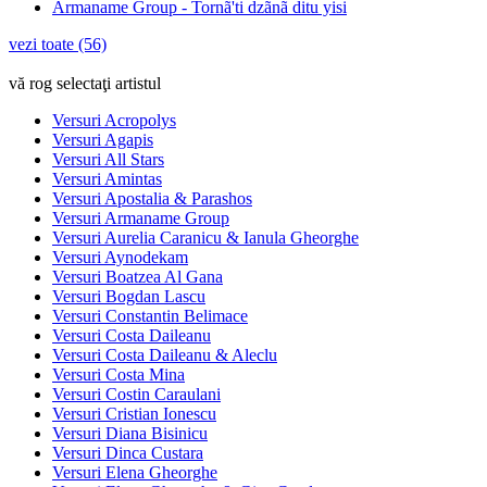
Armaname Group - Tornã'ti dzãnã ditu yisi
vezi toate (56)
vă rog selectaţi artistul
Versuri Acropolys
Versuri Agapis
Versuri All Stars
Versuri Amintas
Versuri Apostalia & Parashos
Versuri Armaname Group
Versuri Aurelia Caranicu & Ianula Gheorghe
Versuri Aynodekam
Versuri Boatzea Al Gana
Versuri Bogdan Lascu
Versuri Constantin Belimace
Versuri Costa Daileanu
Versuri Costa Daileanu & Aleclu
Versuri Costa Mina
Versuri Costin Caraulani
Versuri Cristian Ionescu
Versuri Diana Bisinicu
Versuri Dinca Custara
Versuri Elena Gheorghe