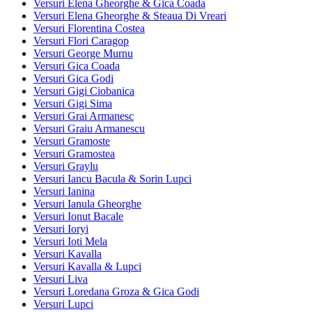
Versuri Elena Gheorghe & Gica Coada
Versuri Elena Gheorghe & Steaua Di Vreari
Versuri Florentina Costea
Versuri Flori Caragop
Versuri George Murnu
Versuri Gica Coada
Versuri Gica Godi
Versuri Gigi Ciobanica
Versuri Gigi Sima
Versuri Grai Armanesc
Versuri Graiu Armanescu
Versuri Gramoste
Versuri Gramostea
Versuri Graylu
Versuri Iancu Bacula & Sorin Lupci
Versuri Ianina
Versuri Ianula Gheorghe
Versuri Ionut Bacale
Versuri Ioryi
Versuri Ioti Mela
Versuri Kavalla
Versuri Kavalla & Lupci
Versuri Liva
Versuri Loredana Groza & Gica Godi
Versuri Lupci