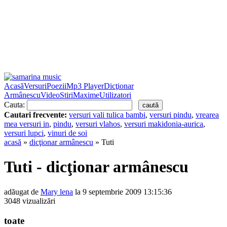
Acasă
Versuri
Poezii
Mp3 Player
Dicţionar
Armânescu
Video
Stiri
Maxime
Utilizatori
Cauta:
Cautari frecvente:
versuri vali tulica bambi
,
versuri pindu
,
vrearea
mea versuri in
,
pindu
,
versuri vlahos
,
versuri makidonia-aurica
,
versuri lupci
,
vinuri de soi
acasă
»
dicţionar armânescu
» Tuti
Tuti - dicţionar armânescu
adăugat de
Mary lena
la 9 septembrie 2009 13:15:36
3048 vizualizări
toate