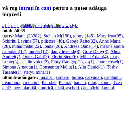
vă rog
intraţi în cont
pentru a putea adăuga
impresii
a
|
b
|
c
|
d
|
e
|
f
|
g
|
h
|
i
|
j
|
k
|
l
|
m
|
n
|
o
|
p
|
q
|
r
|
s
|
t
|
u
|
v
|
w
|
x
|
y
|
z
total:
24068
users:
Maria (23382)
,
Stelian M(150)
,
giony (145)
,
Mary lena(95)
,
Schirliu Lavinia(57)
,
pilistera (46)
,
Geoga Rafte(32)
,
Anne Marie
(28)
,
mihai maliu(22)
,
Ioana (20)
,
Andreea Oana(14)
,
marina andra
caraulani(12)
,
mirela (12)
,
damy levendi(8)
,
Gore Dany(8)
,
Alina
Andrei(7)
,
Oprea Gabi(7)
,
Florin Stere(6)
,
Mihai Adam(4)
,
mary
istrate(3)
,
catalin voicu(2)
,
Flory Caragop(1)
,
- -(1)
,
epure costel(1)
,
Simona Arnautu(1)
,
Constantin Maliu(1)
,
Alin Daniel(1)
,
Tashy
Tasente(1)
,
steryu miha(1)
ultimile adăugate :
maxusu
,
simferu
,
hurusi
,
carvanari
,
capitanlu
,
treambura
,
cu tucimi
,
Paradzii
,
Picurar
,
haristo
,
mini
,
azbura
,
Tzea
dari?
,
neg
,
hiarhitâ
,
ţimuricâ
,
niatâ
,
aşcheri
,
câpânâchi
,
lamnni