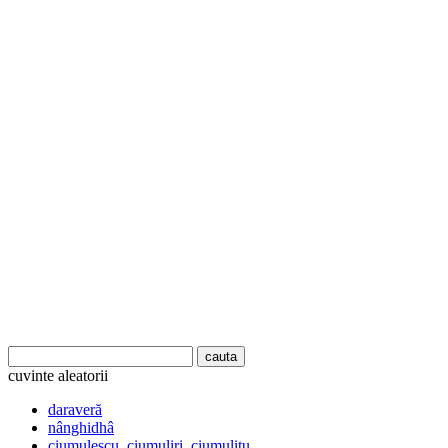
cuvinte aleatorii
daraveră
nânghidhâ
ciumulescu, ciumuliri, ciumulitu