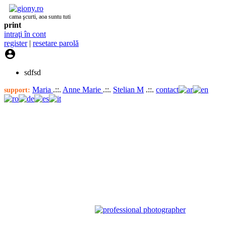
cama şcurti, aoa suntu tuti
print
intraţi în cont
register
|
resetare parolă

sdfsd
Maria
.::.
Anne Marie
.::.
Stelian M
.::.
contact
support: