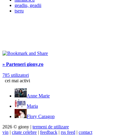
geadiu, geadii
tseru
» Parteneri giony.ro
785 utilizatori
cei mai activi
Anne Marie
Maria
Flory Caragop
2026 © giony |
termeni de utilizare
vin
|
citate celebre
|
feedback
|
rss feed
|
contact