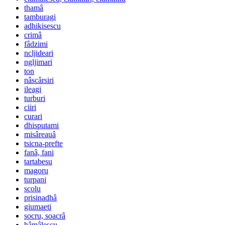
thamâ
tamburagi
adhikisescu
crimâ
fâdzimi
ncljideari
ngljimari
ton
nâscârsiri
ileagi
turburi
ciiri
curari
dhisputami
misâreauâ
tsicna-prefte
fanâ, fani
tartabesu
magoru
turpani
scolu
prisinadhâ
giumaeti
socru, soacrâ
hâmâlescu