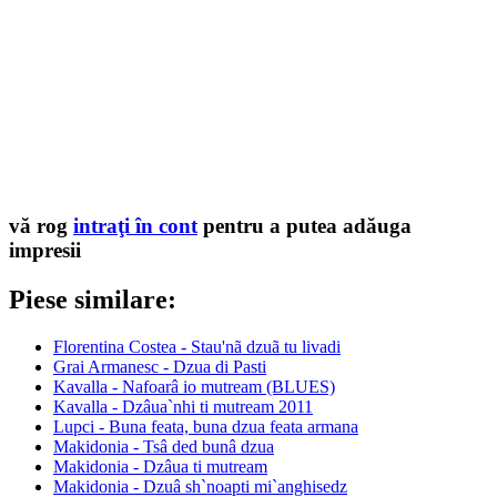
vă rog
intraţi în cont
pentru a putea adăuga
impresii
Piese similare:
Florentina Costea - Stau'nã dzuã tu livadi
Grai Armanesc - Dzua di Pasti
Kavalla - Nafoarâ io mutream (BLUES)
Kavalla - Dzâua`nhi ti mutream 2011
Lupci - Buna feata, buna dzua feata armana
Makidonia - Tsâ ded bunâ dzua
Makidonia - Dzâua ti mutream
Makidonia - Dzuâ sh`noapti mi`anghisedz