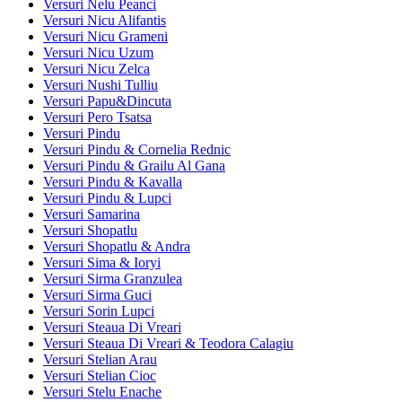
Versuri Nelu Peanci
Versuri Nicu Alifantis
Versuri Nicu Grameni
Versuri Nicu Uzum
Versuri Nicu Zelca
Versuri Nushi Tulliu
Versuri Papu&Dincuta
Versuri Pero Tsatsa
Versuri Pindu
Versuri Pindu & Cornelia Rednic
Versuri Pindu & Grailu Al Gana
Versuri Pindu & Kavalla
Versuri Pindu & Lupci
Versuri Samarina
Versuri Shopatlu
Versuri Shopatlu & Andra
Versuri Sima & Ioryi
Versuri Sirma Granzulea
Versuri Sirma Guci
Versuri Sorin Lupci
Versuri Steaua Di Vreari
Versuri Steaua Di Vreari & Teodora Calagiu
Versuri Stelian Arau
Versuri Stelian Cioc
Versuri Stelu Enache