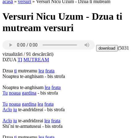
acasă
»
versuri
» Versuri Nicu Uzum - Dzua ti mutream
Versuri Nicu Uzum - Dzua ti
mutream versuri
(5031
vizualizări / 91 descărcări)
DZUA
TI
MUTREAM
Dzua
ti
mutreamu
lea
feata
Noaptea te-anghisam - bis strofa
Noaptea te-anghisam
lea
feata
Tu
noaua
gardina
- bis strofa
Tu
noaua
gardina
lea
feata
Aclo
iu
te-andridzeai - bis strofa
Aclo
iu
te-andridzeai
lea
feata
Shi`ni te-armatuseai - bis strofa
Dzua
ti
mutreamu
lea
feata