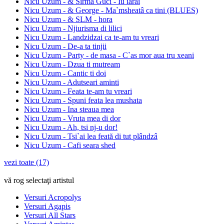
Nicu Uzum - & Sirma Guci - Iu iarai
Nicu Uzum - & George - Ma`msheatâ ca tini (BLUES)
Nicu Uzum - & SLM - hora
Nicu Uzum - Njiurisma di lilici
Nicu Uzum - Landzidzai ca te-am tu vreari
Nicu Uzum - De-a ta tinjii
Nicu Uzum - Party - de masa - C`as mor aua tru xeani
Nicu Uzum - Dzua ti mutream
Nicu Uzum - Cantic ti doi
Nicu Uzum - Adutseari aminti
Nicu Uzum - Feata te-am tu vreari
Nicu Uzum - Spuni feata lea mushata
Nicu Uzum - Ina steaua mea
Nicu Uzum - Vruta mea di dor
Nicu Uzum - Ah, tsi nj-u dor!
Nicu Uzum - Tsi`ai lea feată di tut plândzâ
Nicu Uzum - Cafi seara shed
vezi toate (17)
vă rog selectaţi artistul
Versuri Acropolys
Versuri Agapis
Versuri All Stars