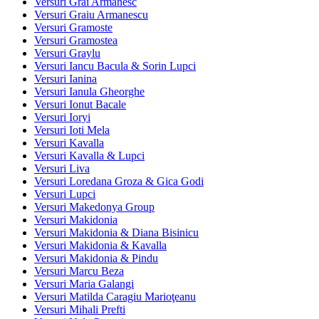
Versuri Grai Armanesc
Versuri Graiu Armanescu
Versuri Gramoste
Versuri Gramostea
Versuri Graylu
Versuri Iancu Bacula & Sorin Lupci
Versuri Ianina
Versuri Ianula Gheorghe
Versuri Ionut Bacale
Versuri Ioryi
Versuri Ioti Mela
Versuri Kavalla
Versuri Kavalla & Lupci
Versuri Liva
Versuri Loredana Groza & Gica Godi
Versuri Lupci
Versuri Makedonya Group
Versuri Makidonia
Versuri Makidonia & Diana Bisinicu
Versuri Makidonia & Kavalla
Versuri Makidonia & Pindu
Versuri Marcu Beza
Versuri Maria Galangi
Versuri Matilda Caragiu Marioţeanu
Versuri Mihali Prefti