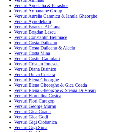
Versuri Amintas
Versuri Apostalia & Parashos
Versuri Armaname Group
Versuri Aurelia Caranicu & Ianula Gheorghe
Versuri Aynodekam
Versuri Boatzea Al Gana
Versuri Bogdan Lascu
Versuri Constantin Belimace
Versuri Costa Daileanu
Versuri Costa Daileanu & Aleclu
Versuri Costa Mina
Versuri Costin Caraulani
Versuri Cristian Ionescu
Versuri Diana Bisinicu
Versuri Dinca Custara
Versuri Elena Gheorghe
Versuri Elena Gheorghe & Gica Coada
Versuri Elena Gheorghe & Steaua Di Vreari
Versuri Florentina Costea
Versuri Flori Caragop
Versuri George Murnu
Versuri Gica Coada
Versuri Gica Godi
Versuri Gigi Ciobanica
Versuri Gigi Sima