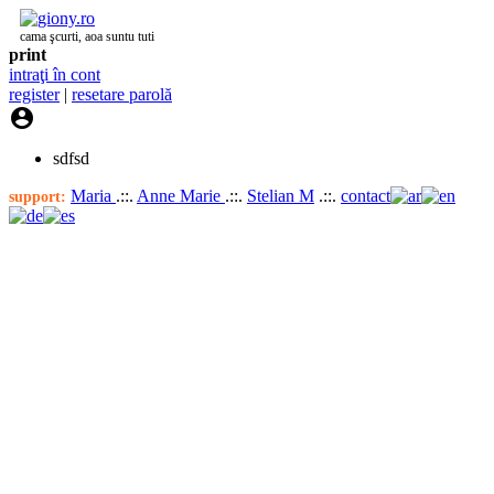
cama şcurti, aoa suntu tuti
print
intraţi în cont
register
|
resetare parolă

sdfsd
Maria
.::.
Anne Marie
.::.
Stelian M
.::.
contact
support: