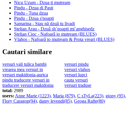
Nicu Uzum - Dzua ti mutream
Pindu - Dzua di Pasti
Pindu - Tuna dzua
Pindu - Dzua s'noapti
Samarina - Stau nã dzuã tu livadi
Stelian Arau - Dzuâ sh`noapti mi`anghisedz
Stelian Cioc - Nafoarâ io mutream (BLUES)
Vlahos - Nafoarâ io mutream & Prota vreari (BLUES)
Cautari similare
versuri vali tulica bambi
versuri pindu
vrearea mea versuri in
versuri vlahos
versuri makidonia-aurica
versuri lupci
pindu traducere versuri in
cauta versuri
traducere versuri makidonia
versuri traduse
total:
2989
users:
Anne Marie (1223)
,
Maria (879)
,
C sTyLa(223)
,
giony (95)
,
Flory Caragop(94)
,
damy levendi(85)
,
Geoga Rafte(80)