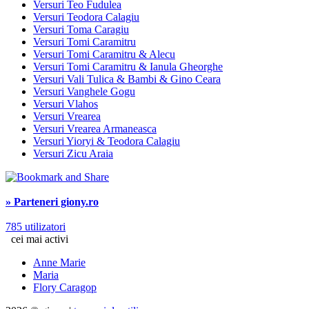
Versuri Teo Fudulea
Versuri Teodora Calagiu
Versuri Toma Caragiu
Versuri Tomi Caramitru
Versuri Tomi Caramitru & Alecu
Versuri Tomi Caramitru & Ianula Gheorghe
Versuri Vali Tulica & Bambi & Gino Ceara
Versuri Vanghele Gogu
Versuri Vlahos
Versuri Vrearea
Versuri Vrearea Armaneasca
Versuri Yioryi & Teodora Calagiu
Versuri Zicu Araia
» Parteneri giony.ro
785 utilizatori
cei mai activi
Anne Marie
Maria
Flory Caragop