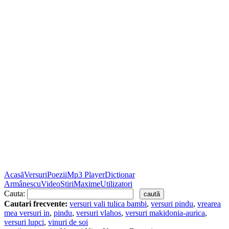
Acasă
Versuri
Poezii
Mp3 Player
Dicţionar
Armânescu
Video
Stiri
Maxime
Utilizatori
Cauta:
Cautari frecvente:
versuri vali tulica bambi
,
versuri pindu
,
vrearea
mea versuri in
,
pindu
,
versuri vlahos
,
versuri makidonia-aurica
,
versuri lupci
,
vinuri de soi