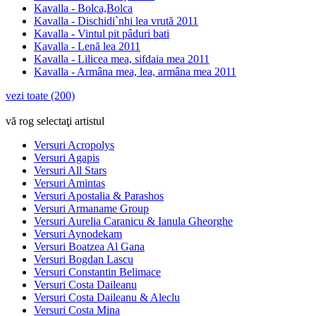
Kavalla - Bolca,Bolca
Kavalla - Dischidi`nhi lea vrută 2011
Kavalla - Vintul pit pâduri bati
Kavalla - Lenă lea 2011
Kavalla - Lilicea mea, sifdaia mea 2011
Kavalla - Armâna mea, lea, armâna mea 2011
vezi toate (200)
vă rog selectaţi artistul
Versuri Acropolys
Versuri Agapis
Versuri All Stars
Versuri Amintas
Versuri Apostalia & Parashos
Versuri Armaname Group
Versuri Aurelia Caranicu & Ianula Gheorghe
Versuri Aynodekam
Versuri Boatzea Al Gana
Versuri Bogdan Lascu
Versuri Constantin Belimace
Versuri Costa Daileanu
Versuri Costa Daileanu & Aleclu
Versuri Costa Mina