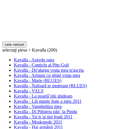
selectaţi piesa ÷ Kavalla (200)
Kavalla - Aravdu oara
Kavalla - Canticlu al Pitu Guli
Kavalla - De'alargu vruta mea ts'ascriu
Kavalla - Armani cu ghini vruta mea
Kavalla - Marie (BLUES)
Kavalla - Nafoarâ io mutream (BLUES)
Kavalla - VALS
Kavalla - La poartâ`nhi shideam
Kavalla - Lăi munte frate a meu 2011
Kavalla - Vanghelitza mea
Kavalla - Di Pilistera pân` la Pindu
Kavalla - Tsi ts`ai tini feată 2011
Kavalla - Moskopole 2011
Kavalla - Hai armânji 2011