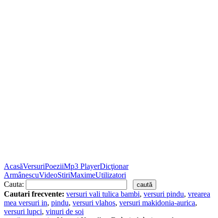
Acasă
Versuri
Poezii
Mp3 Player
Dicţionar
Armânescu
Video
Stiri
Maxime
Utilizatori
Cauta:
Cautari frecvente:
versuri vali tulica bambi
,
versuri pindu
,
vrearea
mea versuri in
,
pindu
,
versuri vlahos
,
versuri makidonia-aurica
,
versuri lupci
,
vinuri de soi