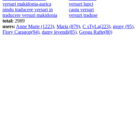
versuri makidonia-aurica
versuri lupci
pindu traducere versuri in
cauta versuri
traducere versuri makidonia
versuri traduse
total:
2989
users:
Anne Marie (1223)
,
Maria (879)
,
C sTyLa(223)
,
giony (95)
,
Flory Caragop(94)
,
damy levendi(85)
,
Geoga Rafte(80)