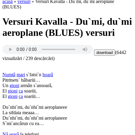
acasă
»
versuri
» Versuri Kavalla - Du`mi, du`mi aeroplane
(BLUES)
Versuri Kavalla - Du`mi, du`mi
aeroplane (BLUES) versuri
(6442
vizualizări / 239 descărcări)
Numtâ
mari
s`fatsi`n
hoarâ
Pitritsets` hâbariii…
Un
gioni
armân s`ansoarâ,
El
gioni
ca
soariii,
El
gioni
ca
soariii…
Du`nhi`mi, du`nhi`mi aeroplaneee
La sifdaia meaaa…
Du`nhi`mi, du`nhi`mi aeroplaneee
S`mi`ancârun cu ea…
Nâ
searâ
la telefoni