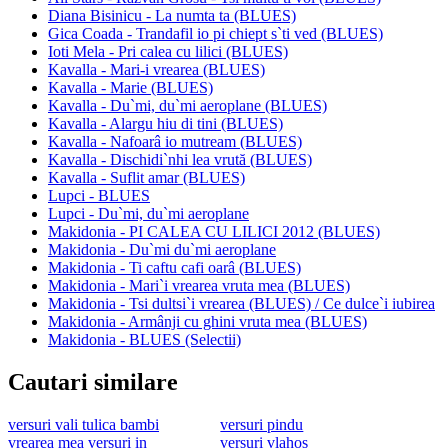
Diana Bisinicu - La numta ta (BLUES)
Gica Coada - Trandafil io pi chiept s`ti ved (BLUES)
Ioti Mela - Pri calea cu lilici (BLUES)
Kavalla - Mari-i vrearea (BLUES)
Kavalla - Marie (BLUES)
Kavalla - Du`mi, du`mi aeroplane (BLUES)
Kavalla - Alargu hiu di tini (BLUES)
Kavalla - Nafoarâ io mutream (BLUES)
Kavalla - Dischidi`nhi lea vrută (BLUES)
Kavalla - Suflit amar (BLUES)
Lupci - BLUES
Lupci - Du`mi, du`mi aeroplane
Makidonia - PI CALEA CU LILICI 2012 (BLUES)
Makidonia - Du`mi du`mi aeroplane
Makidonia - Ti caftu cafi oarâ (BLUES)
Makidonia - Mari`i vrearea vruta mea (BLUES)
Makidonia - Tsi dultsi`i vrearea (BLUES) / Ce dulce`i iubirea
Makidonia - Armânji cu ghini vruta mea (BLUES)
Makidonia - BLUES (Selectii)
Cautari similare
versuri vali tulica bambi
versuri pindu
vrearea mea versuri in
versuri vlahos