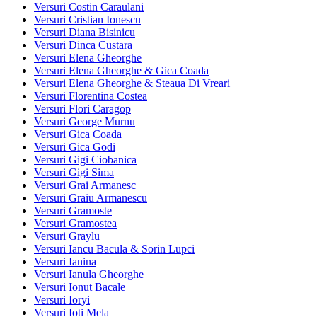
Versuri Costin Caraulani
Versuri Cristian Ionescu
Versuri Diana Bisinicu
Versuri Dinca Custara
Versuri Elena Gheorghe
Versuri Elena Gheorghe & Gica Coada
Versuri Elena Gheorghe & Steaua Di Vreari
Versuri Florentina Costea
Versuri Flori Caragop
Versuri George Murnu
Versuri Gica Coada
Versuri Gica Godi
Versuri Gigi Ciobanica
Versuri Gigi Sima
Versuri Grai Armanesc
Versuri Graiu Armanescu
Versuri Gramoste
Versuri Gramostea
Versuri Graylu
Versuri Iancu Bacula & Sorin Lupci
Versuri Ianina
Versuri Ianula Gheorghe
Versuri Ionut Bacale
Versuri Ioryi
Versuri Ioti Mela