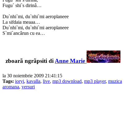
Fugu` shi`s dirinâ…
Du`nhi`mi, du`nhi`mi aeroplaneee
La sifdaia meaaa…
Du`nhi`mi, du`nhi`mi aeroplaneee
S`mi`ancârun cu ea…
zboarã ngrãpsiti di
Anne Marie
la 30 noiembrie 2009 21:41:15
Tags:
ioryi
,
kavalla
,
live
,
mp3 download
,
mp3 player
,
muzica
aromana
,
versuri