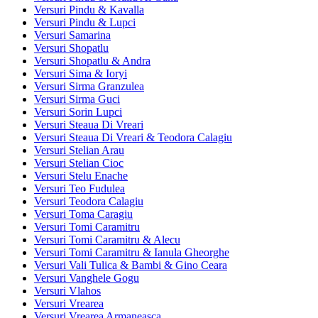
Versuri Pindu & Kavalla
Versuri Pindu & Lupci
Versuri Samarina
Versuri Shopatlu
Versuri Shopatlu & Andra
Versuri Sima & Ioryi
Versuri Sirma Granzulea
Versuri Sirma Guci
Versuri Sorin Lupci
Versuri Steaua Di Vreari
Versuri Steaua Di Vreari & Teodora Calagiu
Versuri Stelian Arau
Versuri Stelian Cioc
Versuri Stelu Enache
Versuri Teo Fudulea
Versuri Teodora Calagiu
Versuri Toma Caragiu
Versuri Tomi Caramitru
Versuri Tomi Caramitru & Alecu
Versuri Tomi Caramitru & Ianula Gheorghe
Versuri Vali Tulica & Bambi & Gino Ceara
Versuri Vanghele Gogu
Versuri Vlahos
Versuri Vrearea
Versuri Vrearea Armaneasca