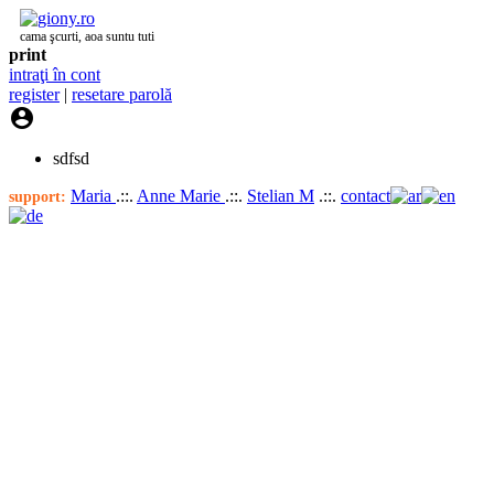
cama şcurti, aoa suntu tuti
print
intraţi în cont
register
|
resetare parolă

sdfsd
Maria
.::.
Anne Marie
.::.
Stelian M
.::.
contact
support: