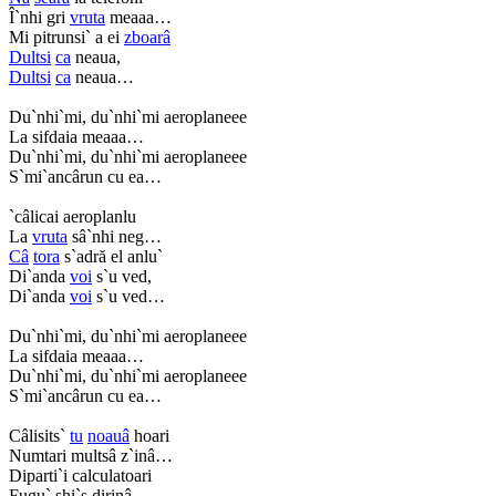
Î`nhi gri
vruta
meaaa…
Mi pitrunsi` a ei
zboarâ
Dultsi
ca
neaua,
Dultsi
ca
neaua…
Du`nhi`mi, du`nhi`mi aeroplaneee
La sifdaia meaaa…
Du`nhi`mi, du`nhi`mi aeroplaneee
S`mi`ancârun cu ea…
`câlicai aeroplanlu
La
vruta
sâ`nhi neg…
Câ
tora
s`adră el anlu`
Di`anda
voi
s`u ved,
Di`anda
voi
s`u ved…
Du`nhi`mi, du`nhi`mi aeroplaneee
La sifdaia meaaa…
Du`nhi`mi, du`nhi`mi aeroplaneee
S`mi`ancârun cu ea…
Câlisits`
tu
noauâ
hoari
Numtari multsâ z`inâ…
Diparti`i calculatoari
Fugu` shi`s dirinâ,