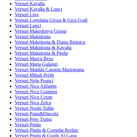
Versuri Kavalla
Versuri Kavalla & Lupci
Versuri Liva
Versuri Loredana Groza & Gica Godi
Versuri Lupci
Versuri Makedonya Group
Versuri Makidonia
Versuri Makidonia & Diana Bisinicu
Versuri Makidonia & Kavalla
Versuri Makidonia & Pindu
Versuri Marcu Beza
Versuri Maria Galangi
Versuri Matilda Caragiu Marioţeanu
Versuri Mihali Prefti
Versuri Nelu Peanci
Versuri Nicu Alifantis
Versuri Nicu Grameni
Versuri Nicu Uzum
Versuri Nicu Zelca
Versuri Nushi Tulliu
Versuri Papu&Dincuta
Versuri Pero Tsatsa
Versuri Pindu
Versuri Pindu & Cornelia Rednic
Versuri Pindu & Grailu Al Gana