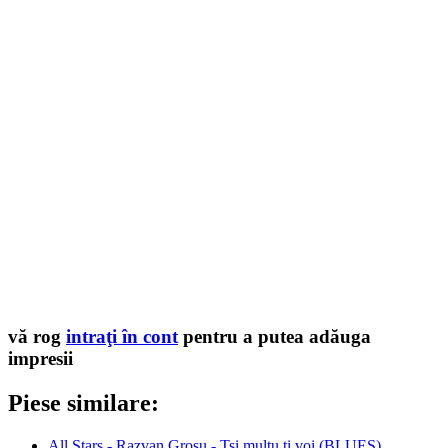
vă rog
intraţi în cont
pentru a putea adăuga
impresii
Piese similare:
All Stars - Razvan Grosu - Tsi multu ti voi (BLUES)