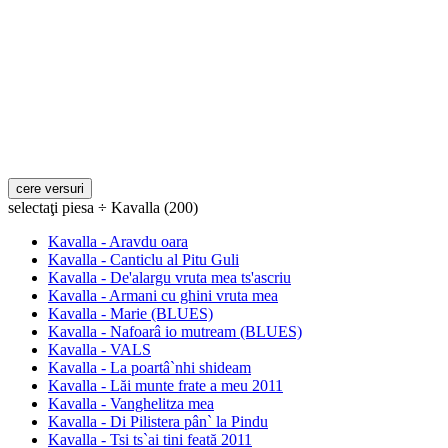
selectaţi piesa ÷ Kavalla (200)
Kavalla - Aravdu oara
Kavalla - Canticlu al Pitu Guli
Kavalla - De'alargu vruta mea ts'ascriu
Kavalla - Armani cu ghini vruta mea
Kavalla - Marie (BLUES)
Kavalla - Nafoarâ io mutream (BLUES)
Kavalla - VALS
Kavalla - La poartâ`nhi shideam
Kavalla - Lăi munte frate a meu 2011
Kavalla - Vanghelitza mea
Kavalla - Di Pilistera pân` la Pindu
Kavalla - Tsi ts`ai tini feată 2011