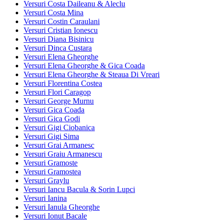
Versuri Costa Daileanu & Aleclu
Versuri Costa Mina
Versuri Costin Caraulani
Versuri Cristian Ionescu
Versuri Diana Bisinicu
Versuri Dinca Custara
Versuri Elena Gheorghe
Versuri Elena Gheorghe & Gica Coada
Versuri Elena Gheorghe & Steaua Di Vreari
Versuri Florentina Costea
Versuri Flori Caragop
Versuri George Murnu
Versuri Gica Coada
Versuri Gica Godi
Versuri Gigi Ciobanica
Versuri Gigi Sima
Versuri Grai Armanesc
Versuri Graiu Armanescu
Versuri Gramoste
Versuri Gramostea
Versuri Graylu
Versuri Iancu Bacula & Sorin Lupci
Versuri Ianina
Versuri Ianula Gheorghe
Versuri Ionut Bacale