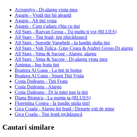
Acropolys - Di-alargu vruta mea
Agapis - Vrutã tini hii aleaptã
Agapis - Ah tini vruta
Agapis - Cum s'adaru s'hiu cu tini
All Stars - Razvan Grosu - Tsi multu ti voi (BLUES)
All Stars - Tini feată, tini nhicâdzancă
All Stars - Surorile Vanghele - Ia bagãts stulia tini
All Stars - Vali Tulica, Gino Ceara & Andrei Grosu-Di alargu
All Stars - Sima & Sacose - Alargu, alargu
All Stars - Sima & Sacose - Di-alargu vruta mea
Amintas - Inu feata tini
Boatzea Al Gana - La tini in bratsa
Boatzea Al Gana - Spuni Tini Vruta
Costa Daileanu - Tini Feata
Costa Daileanu - Alargu
Costa Daileanu - Di la mini pan la tini
Diana Bisinicu - La numta ta (BLUES)
Florentina Costea - Ia bagãts stulia tini!
Gica Coada - Alargu hii featã / Departe esti de mine
Gica Coada - Tini featã njcãdzancã
Cautari similare