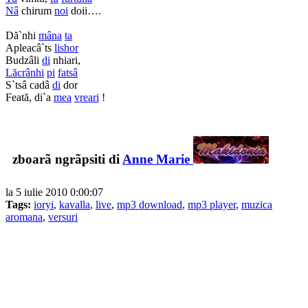
Nâ
chirum
noi
doii….
Dă`nhi
mâna
ta
Apleacâ`ts
lishor
Budzâli
di
nhiari,
Lăcrânhi
pi
fatsâ
S`tsâ cadâ
di
dor
Feată, di`a
mea
vreari
!
zboarã ngrãpsiti di
Anne Marie
la 5 iulie 2010 0:00:07
Tags:
ioryi
,
kavalla
,
live
,
mp3 download
,
mp3 player
,
muzica
aromana
,
versuri