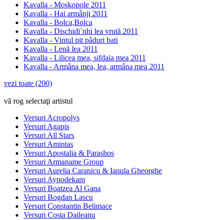
Kavalla - Moskopole 2011
Kavalla - Hai armânji 2011
Kavalla - Bolca,Bolca
Kavalla - Dischidi`nhi lea vrută 2011
Kavalla - Vintul pit pâduri bati
Kavalla - Lenă lea 2011
Kavalla - Lilicea mea, sifdaia mea 2011
Kavalla - Armâna mea, lea, armâna mea 2011
vezi toate (200)
vă rog selectaţi artistul
Versuri Acropolys
Versuri Agapis
Versuri All Stars
Versuri Amintas
Versuri Apostalia & Parashos
Versuri Armaname Group
Versuri Aurelia Caranicu & Ianula Gheorghe
Versuri Aynodekam
Versuri Boatzea Al Gana
Versuri Bogdan Lascu
Versuri Constantin Belimace
Versuri Costa Daileanu