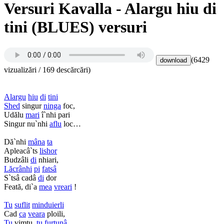
Versuri Kavalla - Alargu hiu di
tini (BLUES) versuri
(6429
vizualizări / 169 descărcări)
Alargu
hiu
di
tini
Shed
singur
ninga
foc,
Udălu
mari
î`nhi pari
Singur nu`nhi
aflu
loc…
Dă`nhi
mâna
ta
Apleacâ`ts
lishor
Budzâli
di
nhiari,
Lăcrânhi
pi
fatsâ
S`tsâ cadâ
di
dor
Feată, di`a
mea
vreari
!
Tu
suflit
minduierli
Cad
ca
veara
ploili,
Tu
vimtu,
tu
furtunâ