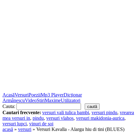
Acasă
Versuri
Poezii
Mp3 Player
Dicţionar
Armânescu
Video
Stiri
Maxime
Utilizatori
Cauta:
Cautari frecvente:
versuri vali tulica bambi
,
versuri pindu
,
vrearea
mea versuri in
,
pindu
,
versuri vlahos
,
versuri makidonia-aurica
,
versuri lupci
,
vinuri de soi
acasă
»
versuri
» Versuri Kavalla - Alargu hiu di tini (BLUES)