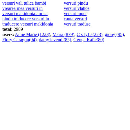
versuri vali tulica bambi
versuri pindu
vrearea mea versuri in
versuri vlahos
versuri makidonia-aurica
versuri lupci
pindu traducere versuri in
cauta versuri
traducere versuri makidonia
versuri traduse
total:
2989
users:
Anne Marie (1223)
,
Maria (879)
,
C sTyLa(223)
,
giony (95)
,
Flory Caragop(94)
,
damy levendi(85)
,
Geoga Rafte(80)