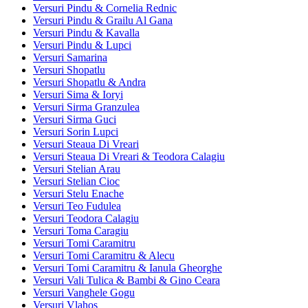
Versuri Pindu & Cornelia Rednic
Versuri Pindu & Grailu Al Gana
Versuri Pindu & Kavalla
Versuri Pindu & Lupci
Versuri Samarina
Versuri Shopatlu
Versuri Shopatlu & Andra
Versuri Sima & Ioryi
Versuri Sirma Granzulea
Versuri Sirma Guci
Versuri Sorin Lupci
Versuri Steaua Di Vreari
Versuri Steaua Di Vreari & Teodora Calagiu
Versuri Stelian Arau
Versuri Stelian Cioc
Versuri Stelu Enache
Versuri Teo Fudulea
Versuri Teodora Calagiu
Versuri Toma Caragiu
Versuri Tomi Caramitru
Versuri Tomi Caramitru & Alecu
Versuri Tomi Caramitru & Ianula Gheorghe
Versuri Vali Tulica & Bambi & Gino Ceara
Versuri Vanghele Gogu
Versuri Vlahos