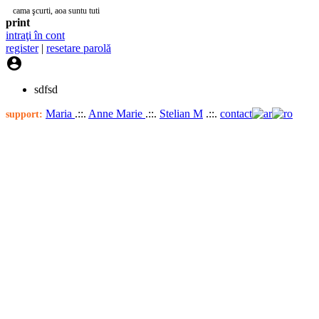
cama şcurti, aoa suntu tuti
print
intraţi în cont
register
|
resetare parolă

sdfsd
Maria
.::.
Anne Marie
.::.
Stelian M
.::.
contact
support: