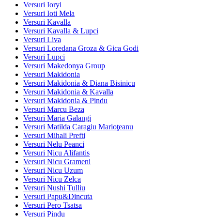
Versuri Ioryi
Versuri Ioti Mela
Versuri Kavalla
Versuri Kavalla & Lupci
Versuri Liva
Versuri Loredana Groza & Gica Godi
Versuri Lupci
Versuri Makedonya Group
Versuri Makidonia
Versuri Makidonia & Diana Bisinicu
Versuri Makidonia & Kavalla
Versuri Makidonia & Pindu
Versuri Marcu Beza
Versuri Maria Galangi
Versuri Matilda Caragiu Marioţeanu
Versuri Mihali Prefti
Versuri Nelu Peanci
Versuri Nicu Alifantis
Versuri Nicu Grameni
Versuri Nicu Uzum
Versuri Nicu Zelca
Versuri Nushi Tulliu
Versuri Papu&Dincuta
Versuri Pero Tsatsa
Versuri Pindu