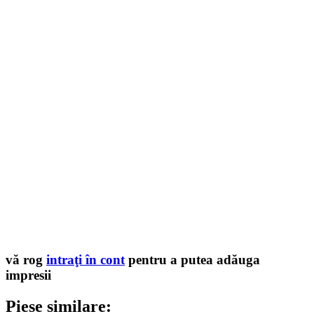
vă rog
intraţi în cont
pentru a putea adăuga
impresii
Piese similare: