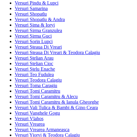
Versuri Pindu & Lupci
Versuri Samarina
Versuri Shopatlu
Versuri Shopatlu & Andra
Versuri Sima & Ioryi
Versuri Sirma Granzulea
Versuri Sirma Guci
Versuri Sorin Lupci
Versuri Steaua Di Vreari
Versuri Steaua Di Vreari & Teodora Calagiu
Versuri Stelian Arau
Versuri Stelian Cioc
Versuri Stelu Enache
Versuri Teo Fudulea
Versuri Teodora Calagiu
Versuri Toma Caragiu
Versuri Tomi Caramitru
Versuri Tomi Caramitru & Alecu
Versuri Tomi Caramitru & Ianula Gheorghe
Versuri Vali Tulica & Bambi & Gino Ceara
Versuri Vanghele Gogu
Versuri Vlahos
Versuri Vrearea
Versuri Vrearea Armaneasca
Versuri Yioryi & Teodora Calagiu