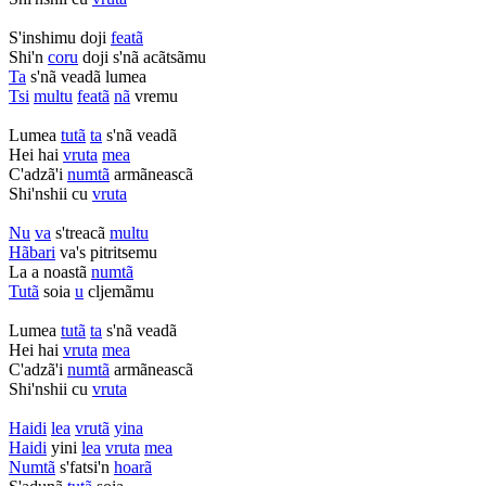
S'inshimu doji
featã
Shi'n
coru
doji s'nã acãtsãmu
Ta
s'nã veadã lumea
Tsi
multu
featã
nã
vremu
Lumea
tutã
ta
s'nã veadã
Hei hai
vruta
mea
C'adzã'i
numtã
armãneascã
Shi'nshii cu
vruta
Nu
va
s'treacã
multu
Hãbari
va's pitritsemu
La a noastã
numtã
Tutã
soia
u
cljemãmu
Lumea
tutã
ta
s'nã veadã
Hei hai
vruta
mea
C'adzã'i
numtã
armãneascã
Shi'nshii cu
vruta
Haidi
lea
vrutã
yina
Haidi
yini
lea
vruta
mea
Numtã
s'fatsi'n
hoarã