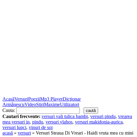
Acasă
Versuri
Poezii
Mp3 Player
Dicţionar
Armânescu
Video
Stiri
Maxime
Utilizatori
Cauta:
Cautari frecvente:
versuri vali tulica bambi
,
versuri pindu
,
vrearea
mea versuri in
,
pindu
,
versuri vlahos
,
versuri makidonia-aurica
,
versuri lupci
,
vinuri de soi
acasă
»
versuri
» Versuri Steaua Di Vreari - Haidi vruta mea cu mini