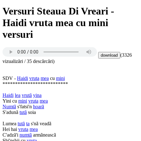
Versuri Steaua Di Vreari -
Haidi vruta mea cu mini
versuri
(3326
vizualizări / 35 descărcări)
SDV -
Haidi
vruta
mea
cu
mini
**************************
Haidi
lea
vrutã
yina
Yini cu
mini
vruta
mea
Numtã
s'fatsi'n
hoarã
S'adunã
tutã
soia
Lumea
tutã
ta
s'nã veadã
Hei hai
vruta
mea
C'adzã'i
numtã
armãneascã
Shi'nshii cu
vruta