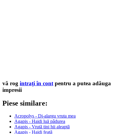
vă rog
intraţi în cont
pentru a putea adăuga
impresii
Piese similare:
Acropolys - Di-alargu vruta mea
Agapis - Haidi luă pâdurea
Agapis - Vrutã tini hii aleaptã
Agapis - Haidi featã