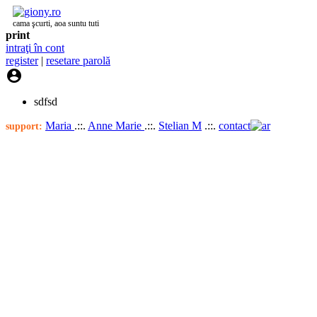
cama şcurti, aoa suntu tuti
print
intraţi în cont
register
|
resetare parolă

sdfsd
Maria
.::.
Anne Marie
.::.
Stelian M
.::.
contact
support: