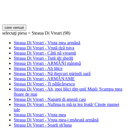
selectaţi piesa ÷ Steaua Di Vreari (98)
Steaua Di Vreari - Vruta mea armână
Steaua Di Vreari - Vrută dzâ tsiva
Steaua Di Vreari - Câtŭ nâ vreamŭ
Steaua Di Vreari - Tutŭ iñi shedŭ
Steaua Di Vreari - ARMÂÑI mâratsâ
Steaua Di Vreari - Ah lilice
Steaua Di Vreari - Nâ ñiercuri mirindi oarâ
Steaua Di Vreari - ARMÂNAME
Steaua Di Vreari - Ti pâlâcârsescu
Steaua Di Vreari - Ah, moi lilici ditr-unŭ Maiŭ/ Scumpa mea
floare de mai
Steaua Di Vreari - Naparti di atseali casi
Steaua Di Vreari - Nafima-ts mă-ta lea feată/ Cinste mamei
tale
Steaua Di Vreari - Vruta mea
Steaua Di Vreari - Vruta mea-i msheată armânâ
Steaua Di Vreari - Soarli sh'luna