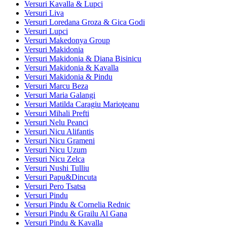
Versuri Kavalla & Lupci
Versuri Liva
Versuri Loredana Groza & Gica Godi
Versuri Lupci
Versuri Makedonya Group
Versuri Makidonia
Versuri Makidonia & Diana Bisinicu
Versuri Makidonia & Kavalla
Versuri Makidonia & Pindu
Versuri Marcu Beza
Versuri Maria Galangi
Versuri Matilda Caragiu Marioţeanu
Versuri Mihali Prefti
Versuri Nelu Peanci
Versuri Nicu Alifantis
Versuri Nicu Grameni
Versuri Nicu Uzum
Versuri Nicu Zelca
Versuri Nushi Tulliu
Versuri Papu&Dincuta
Versuri Pero Tsatsa
Versuri Pindu
Versuri Pindu & Cornelia Rednic
Versuri Pindu & Grailu Al Gana
Versuri Pindu & Kavalla