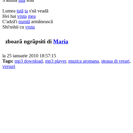
S'adunã
tutã
soia
Lumea
tutã
ta
s'nã veadã
Hei hai
vruta
mea
C'adzã'i
numtã
armãneascã
Shi'nshii cu
vruta
zboarã ngrãpsiti di
Maria
la 25 ianuarie 2010 18:57:15
Tags:
mp3 download
,
mp3 player
,
muzica aromana
,
steaua di vreari
,
versuri