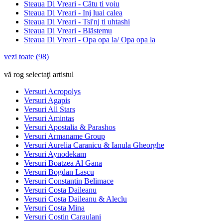
Steaua Di Vreari - Cãtu ti voiu
Steaua Di Vreari - Inj luai calea
Steaua Di Vreari - Tsi'nj ti uhtashi
Steaua Di Vreari - Blãstemu
Steaua Di Vreari - Opa opa la/ Opa opa la
vezi toate (98)
vă rog selectaţi artistul
Versuri Acropolys
Versuri Agapis
Versuri All Stars
Versuri Amintas
Versuri Apostalia & Parashos
Versuri Armaname Group
Versuri Aurelia Caranicu & Ianula Gheorghe
Versuri Aynodekam
Versuri Boatzea Al Gana
Versuri Bogdan Lascu
Versuri Constantin Belimace
Versuri Costa Daileanu
Versuri Costa Daileanu & Aleclu
Versuri Costa Mina
Versuri Costin Caraulani