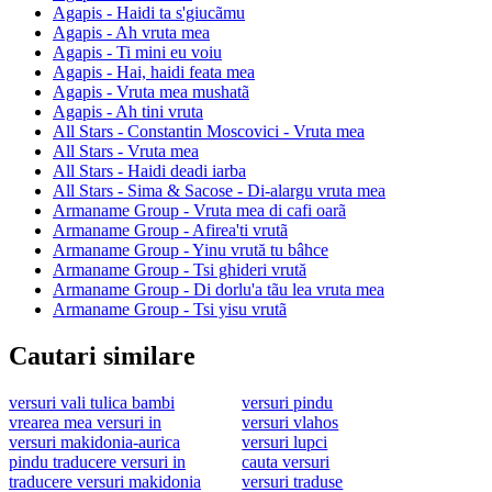
Agapis - Haidi ta s'giucãmu
Agapis - Ah vruta mea
Agapis - Ti mini eu voiu
Agapis - Hai, haidi feata mea
Agapis - Vruta mea mushatã
Agapis - Ah tini vruta
All Stars - Constantin Moscovici - Vruta mea
All Stars - Vruta mea
All Stars - Haidi deadi iarba
All Stars - Sima & Sacose - Di-alargu vruta mea
Armaname Group - Vruta mea di cafi oarã
Armaname Group - Afirea'ti vrutã
Armaname Group - Yinu vrută tu bâhce
Armaname Group - Tsi ghideri vrută
Armaname Group - Di dorlu'a tãu lea vruta mea
Armaname Group - Tsi yisu vrutã
Cautari similare
versuri vali tulica bambi
versuri pindu
vrearea mea versuri in
versuri vlahos
versuri makidonia-aurica
versuri lupci
pindu traducere versuri in
cauta versuri
traducere versuri makidonia
versuri traduse