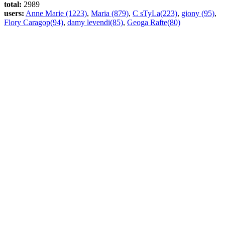
total:
2989
users:
Anne Marie (1223)
,
Maria (879)
,
C sTyLa(223)
,
giony (95)
,
Flory Caragop(94)
,
damy levendi(85)
,
Geoga Rafte(80)