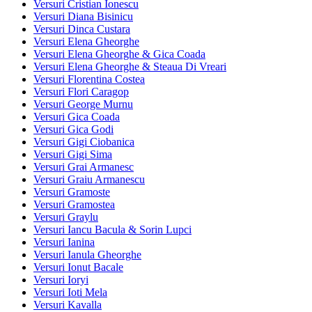
Versuri Cristian Ionescu
Versuri Diana Bisinicu
Versuri Dinca Custara
Versuri Elena Gheorghe
Versuri Elena Gheorghe & Gica Coada
Versuri Elena Gheorghe & Steaua Di Vreari
Versuri Florentina Costea
Versuri Flori Caragop
Versuri George Murnu
Versuri Gica Coada
Versuri Gica Godi
Versuri Gigi Ciobanica
Versuri Gigi Sima
Versuri Grai Armanesc
Versuri Graiu Armanescu
Versuri Gramoste
Versuri Gramostea
Versuri Graylu
Versuri Iancu Bacula & Sorin Lupci
Versuri Ianina
Versuri Ianula Gheorghe
Versuri Ionut Bacale
Versuri Ioryi
Versuri Ioti Mela
Versuri Kavalla