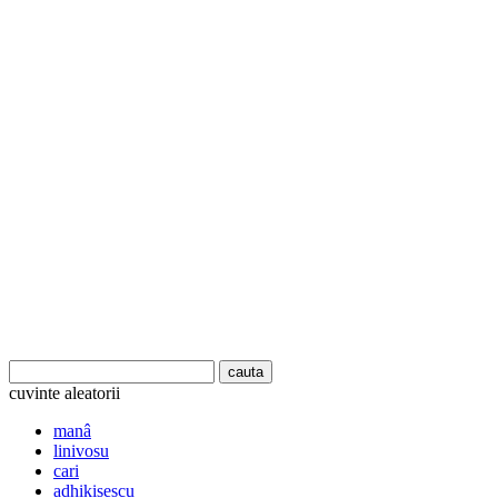
cuvinte aleatorii
manâ
linivosu
cari
adhikisescu