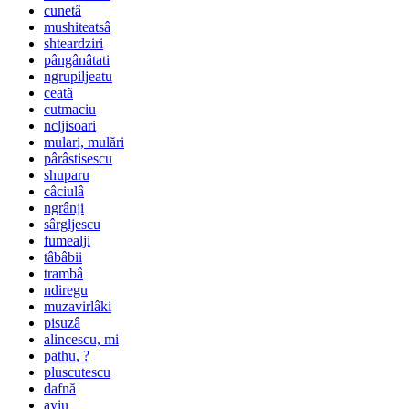
cunetâ
mushiteatsâ
shteardziri
pângânâtati
ngrupiljeatu
ceatã
cutmaciu
ncljisoari
mulari, mulări
pârâstisescu
shuparu
câciulâ
ngrânji
sârgljescu
fumealji
tâbâbii
trambâ
ndiregu
muzavirlâki
pisuzâ
alincescu, mi
pathu, ?
pluscutescu
dafnă
ayiu