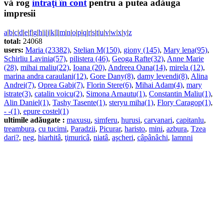
vă rog
intraţi în cont
pentru a putea adăuga
impresii
a
|
b
|
c
|
d
|
e
|
f
|
g
|
h
|
i
|
j
|
k
|
l
|
m
|
n
|
o
|
p
|
q
|
r
|
s
|
t
|
u
|
v
|
w
|
x
|
y
|
z
total:
24068
users:
Maria (23382)
,
Stelian M(150)
,
giony (145)
,
Mary lena(95)
,
Schirliu Lavinia(57)
,
pilistera (46)
,
Geoga Rafte(32)
,
Anne Marie
(28)
,
mihai maliu(22)
,
Ioana (20)
,
Andreea Oana(14)
,
mirela (12)
,
marina andra caraulani(12)
,
Gore Dany(8)
,
damy levendi(8)
,
Alina
Andrei(7)
,
Oprea Gabi(7)
,
Florin Stere(6)
,
Mihai Adam(4)
,
mary
istrate(3)
,
catalin voicu(2)
,
Simona Arnautu(1)
,
Constantin Maliu(1)
,
Alin Daniel(1)
,
Tashy Tasente(1)
,
steryu miha(1)
,
Flory Caragop(1)
,
- -(1)
,
epure costel(1)
ultimile adăugate :
maxusu
,
simferu
,
hurusi
,
carvanari
,
capitanlu
,
treambura
,
cu tucimi
,
Paradzii
,
Picurar
,
haristo
,
mini
,
azbura
,
Tzea
dari?
,
neg
,
hiarhitâ
,
ţimuricâ
,
niatâ
,
aşcheri
,
câpânâchi
,
lamnni