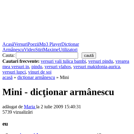
Acasă
Versuri
Poezii
Mp3 Player
Dicţionar
Armânescu
Video
Stiri
Maxime
Utilizatori
Cauta:
Cautari frecvente:
versuri vali tulica bambi
,
versuri pindu
,
vrearea
mea versuri in
,
pindu
,
versuri vlahos
,
versuri makidonia-aurica
,
versuri lupci
,
vinuri de soi
acasă
»
dicţionar armânescu
» Mini
Mini - dicţionar armânescu
adăugat de
Maria
la 2 iulie 2009 15:40:31
5739 vizualizări
eu