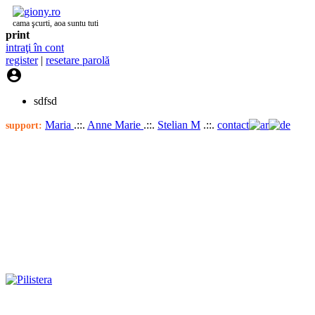
cama şcurti, aoa suntu tuti
print
intraţi în cont
register
|
resetare parolă

sdfsd
Maria
.::.
Anne Marie
.::.
Stelian M
.::.
contact
support: