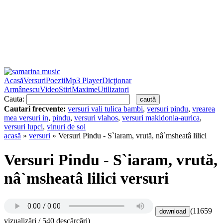
Acasă
Versuri
Poezii
Mp3 Player
Dicţionar
Armânescu
Video
Stiri
Maxime
Utilizatori
Cauta:
Cautari frecvente:
versuri vali tulica bambi
,
versuri pindu
,
vrearea
mea versuri in
,
pindu
,
versuri vlahos
,
versuri makidonia-aurica
,
versuri lupci
,
vinuri de soi
acasă
»
versuri
» Versuri Pindu - S`iaram, vrută, nâ`msheatâ lilici
Versuri Pindu - S`iaram, vrută,
nâ`msheatâ lilici versuri
(11659
vizualizări / 540 descărcări)