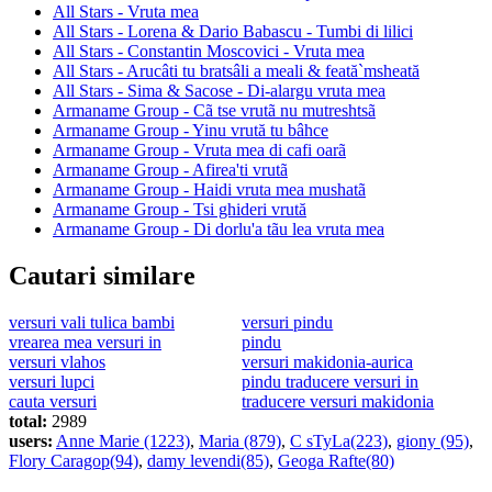
All Stars - Vruta mea
All Stars - Lorena & Dario Babascu - Tumbi di lilici
All Stars - Constantin Moscovici - Vruta mea
All Stars - Arucâti tu bratsâli a meali & feată`msheată
All Stars - Sima & Sacose - Di-alargu vruta mea
Armaname Group - Cã tse vrutã nu mutreshtsã
Armaname Group - Yinu vrută tu bâhce
Armaname Group - Vruta mea di cafi oarã
Armaname Group - Afirea'ti vrutã
Armaname Group - Haidi vruta mea mushatã
Armaname Group - Tsi ghideri vrută
Armaname Group - Di dorlu'a tãu lea vruta mea
Cautari similare
versuri vali tulica bambi
versuri pindu
vrearea mea versuri in
pindu
versuri vlahos
versuri makidonia-aurica
versuri lupci
pindu traducere versuri in
cauta versuri
traducere versuri makidonia
total:
2989
users:
Anne Marie (1223)
,
Maria (879)
,
C sTyLa(223)
,
giony (95)
,
Flory Caragop(94)
,
damy levendi(85)
,
Geoga Rafte(80)