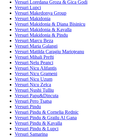
Versuri Loredana Groza & Gica Godi
Versuri Lupci
Versuri Makedonya Group
Versuri Makidonia
Versuri Makidonia & Diana Bisinicu
Versuri Makidonia & Kavalla
Versuri Makidonia & Pindu
Versuri Marcu Beza
Versuri Maria Galangi
Versuri Matilda Caragiu Marioţeanu
Versuri Mihali Prefti
Versuri Nelu Peanci
Versuri Nicu Alifantis
Versuri Nicu Grameni
Versuri Nicu Uzum
Versuri Nicu Zelca
Versuri Nushi Tulliu
Versuri Papu&Dincuta
Versuri Pero Tsatsa
Versuri Pindu
Versuri Pindu & Cornelia Rednic
Versuri Pindu & Grailu Al Gana
Versuri Pindu & Kavalla
Versuri Pindu & Lupci
Versuri Samarina