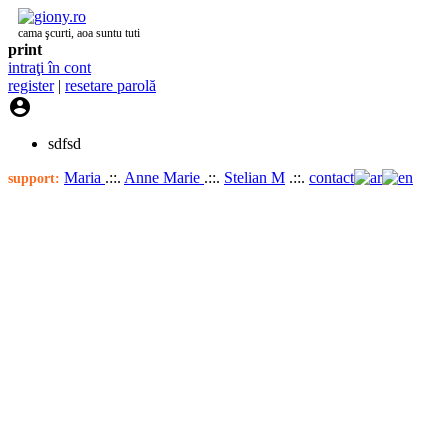
cama şcurti, aoa suntu tuti
print
intraţi în cont
register
|
resetare parolă

sdfsd
Maria
.::.
Anne Marie
.::.
Stelian M
.::.
contact
support: