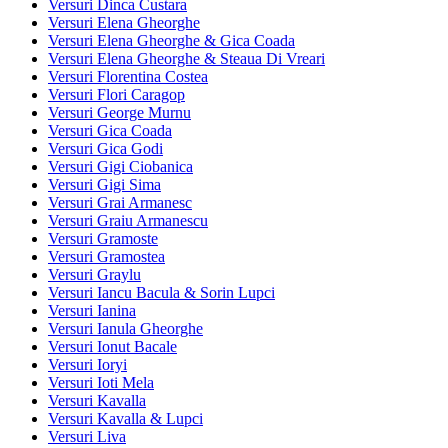
Versuri Dinca Custara
Versuri Elena Gheorghe
Versuri Elena Gheorghe & Gica Coada
Versuri Elena Gheorghe & Steaua Di Vreari
Versuri Florentina Costea
Versuri Flori Caragop
Versuri George Murnu
Versuri Gica Coada
Versuri Gica Godi
Versuri Gigi Ciobanica
Versuri Gigi Sima
Versuri Grai Armanesc
Versuri Graiu Armanescu
Versuri Gramoste
Versuri Gramostea
Versuri Graylu
Versuri Iancu Bacula & Sorin Lupci
Versuri Ianina
Versuri Ianula Gheorghe
Versuri Ionut Bacale
Versuri Ioryi
Versuri Ioti Mela
Versuri Kavalla
Versuri Kavalla & Lupci
Versuri Liva