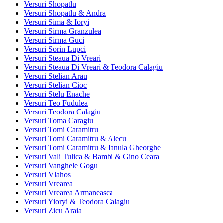
Versuri Shopatlu
Versuri Shopatlu & Andra
Versuri Sima & Ioryi
Versuri Sirma Granzulea
Versuri Sirma Guci
Versuri Sorin Lupci
Versuri Steaua Di Vreari
Versuri Steaua Di Vreari & Teodora Calagiu
Versuri Stelian Arau
Versuri Stelian Cioc
Versuri Stelu Enache
Versuri Teo Fudulea
Versuri Teodora Calagiu
Versuri Toma Caragiu
Versuri Tomi Caramitru
Versuri Tomi Caramitru & Alecu
Versuri Tomi Caramitru & Ianula Gheorghe
Versuri Vali Tulica & Bambi & Gino Ceara
Versuri Vanghele Gogu
Versuri Vlahos
Versuri Vrearea
Versuri Vrearea Armaneasca
Versuri Yioryi & Teodora Calagiu
Versuri Zicu Araia