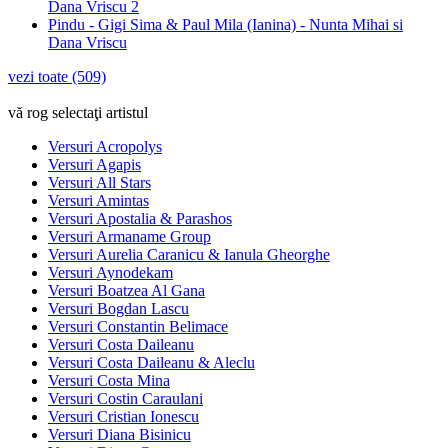
Dana Vriscu 2
Pindu - Gigi Sima & Paul Mila (Ianina) - Nunta Mihai si
Dana Vriscu
vezi toate (509)
vă rog selectaţi artistul
Versuri Acropolys
Versuri Agapis
Versuri All Stars
Versuri Amintas
Versuri Apostalia & Parashos
Versuri Armaname Group
Versuri Aurelia Caranicu & Ianula Gheorghe
Versuri Aynodekam
Versuri Boatzea Al Gana
Versuri Bogdan Lascu
Versuri Constantin Belimace
Versuri Costa Daileanu
Versuri Costa Daileanu & Aleclu
Versuri Costa Mina
Versuri Costin Caraulani
Versuri Cristian Ionescu
Versuri Diana Bisinicu