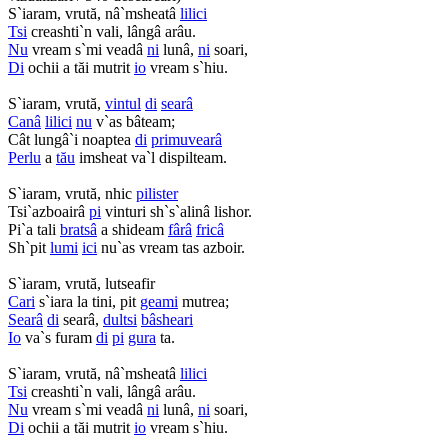
S`iaram, vrută, nâ`msheatâ
lilici
Tsi
creashti`n vali, lângâ arâu.
Nu
vream s`mi veadâ
ni
lunâ,
ni
soari,
Di
ochii a tăi mutrit
io
vream s`hiu.
S`iaram, vrută,
vintul
di
searâ
Canâ
lilici
nu
v`as bâteam;
Cât lungâ`i noaptea
di
primuvearâ
Perlu
a
tău
imsheat va`l dispilteam.
S`iaram, vrută, nhic
pilister
Tsi`azboairâ
pi
vinturi sh`s`alinâ lishor.
Pi`a tali
bratsâ
a shideam
fârâ
fricâ
Sh`pit
lumi
ici
nu`as vream tas azboir.
S`iaram, vrută, lutseafir
Cari
s`iara la tini, pit
geami
mutrea;
Searâ
di
searâ,
dultsi
bâsheari
Io
va`s furam
di
pi
gura
ta.
S`iaram, vrută, nâ`msheatâ
lilici
Tsi
creashti`n vali, lângâ arâu.
Nu
vream s`mi veadâ
ni
lunâ,
ni
soari,
Di
ochii a tăi mutrit
io
vream s`hiu.