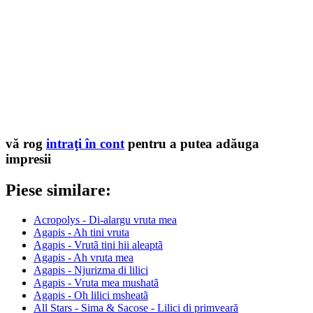
vă rog
intraţi în cont
pentru a putea adăuga
impresii
Piese similare:
Acropolys - Di-alargu vruta mea
Agapis - Ah tini vruta
Agapis - Vrutã tini hii aleaptã
Agapis - Ah vruta mea
Agapis - Njurizma di lilici
Agapis - Vruta mea mushatã
Agapis - Oh lilici msheatã
All Stars - Sima & Sacose - Lilici di primveară