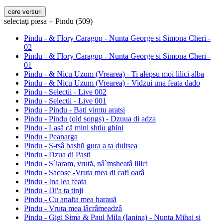
selectaţi piesa ÷ Pindu (509)
Pindu - & Flory Caragop - Nunta George si Simona Cheri -
02
Pindu - & Flory Caragop - Nunta George si Simona Cheri -
01
Pindu - & Nicu Uzum (Vrearea) - Ti alepsu moi lilici alba
Pindu - & Nicu Uzum (Vrearea) - Vidzui una feata dado
Pindu - Selectii - Live 002
Pindu - Selectii - Live 001
Pindu - Pindu - Bati vimtu aratsi
Pindu - Pindu (old songs) - Dzuua di adza
Pindu - Lasã cã mini shtiu ghini
Pindu - Peanarga
Pindu - S-tsâ bashŭ gura a ta dultsea
Pindu - Dzua di Pasti
Pindu - S`iaram, vrută, nâ`msheatâ lilici
Pindu - Sacose -Vruta mea di cafi oarâ
Pindu - Ina lea feata
Pindu - Di'a ta tinji
Pindu - Cu analta mea harauã
Pindu - Vruta mea lâcrâmeadzâ
Pindu - Gigi Sima & Paul Mila (Ianina) - Nunta Mihai si