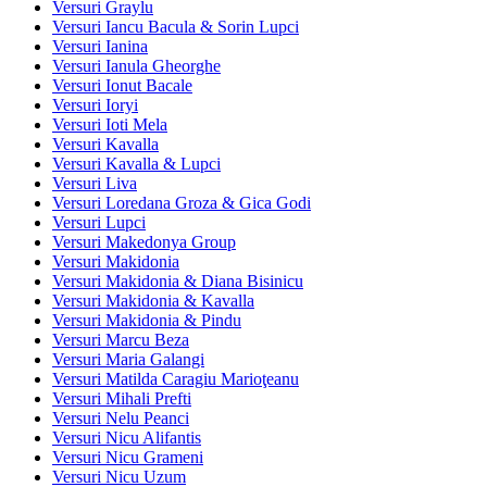
Versuri Graylu
Versuri Iancu Bacula & Sorin Lupci
Versuri Ianina
Versuri Ianula Gheorghe
Versuri Ionut Bacale
Versuri Ioryi
Versuri Ioti Mela
Versuri Kavalla
Versuri Kavalla & Lupci
Versuri Liva
Versuri Loredana Groza & Gica Godi
Versuri Lupci
Versuri Makedonya Group
Versuri Makidonia
Versuri Makidonia & Diana Bisinicu
Versuri Makidonia & Kavalla
Versuri Makidonia & Pindu
Versuri Marcu Beza
Versuri Maria Galangi
Versuri Matilda Caragiu Marioţeanu
Versuri Mihali Prefti
Versuri Nelu Peanci
Versuri Nicu Alifantis
Versuri Nicu Grameni
Versuri Nicu Uzum