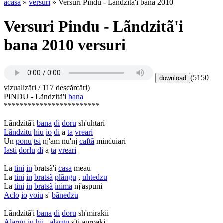
acasă
»
versuri
» Versuri Pindu - Lãndzitã'i bana 2010
Versuri Pindu - Lãndzitã'i
bana 2010 versuri
(5150
vizualizări / 117 descărcări)
PINDU - Lãndzitã'i
bana
************************
Lãndzitã'i
bana
di
doru
sh'uhtari
Lãndzitu
hiu
io
di
a
ta
vreari
Un
ponu
tsi
nj'am nu'nj
caftã
minduiari
Iasti
dorlu
di
a
ta
vreari
La
tini
in
bratsã'i
casa
meau
La
tini
in
bratsã
plãngu
,
uhtedzu
La
tini
in
bratsã
inima
nj'aspuni
Aclo
io
voiu
s'
bãnedzu
Lãndzitã'i
bana
di
doru
sh'mirakii
Alargu
iu
hii
,
alargu
s'ti aproaki