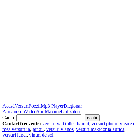
Acasă
Versuri
Poezii
Mp3 Player
Dicţionar
Armânescu
Video
Stiri
Maxime
Utilizatori
Cauta:
Cautari frecvente:
versuri vali tulica bambi
,
versuri pindu
,
vrearea
mea versuri in
,
pindu
,
versuri vlahos
,
versuri makidonia-aurica
,
versuri lupci
,
vinuri de soi