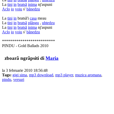
La
tini
in
bratsã
inima
nj'aspuni
Aclo
io
voiu
s'
bãnedzu
La
tini
in
bratsã'i
casa
meau
La
tini
in
bratsã
plãngu
,
uhtedzu
La
tini
in
bratsã
inima
nj'aspuni
Aclo
io
voiu
s'
bãnedzu
**************************
PINDU - Gold Ballads 2010
zboarã ngrãpsiti di
Maria
la 3 februarie 2010 18:56:48
Tags:
gigi sima
,
mp3 download
,
mp3 player
,
muzica aromana
,
pindu
,
versuri