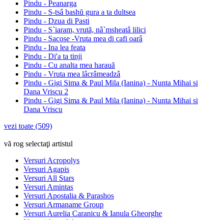
Pindu - Peanarga
Pindu - S-tsâ bashŭ gura a ta dultsea
Pindu - Dzua di Pasti
Pindu - S`iaram, vrută, nâ`msheatâ lilici
Pindu - Sacose -Vruta mea di cafi oarâ
Pindu - Ina lea feata
Pindu - Di'a ta tinji
Pindu - Cu analta mea harauã
Pindu - Vruta mea lâcrâmeadzâ
Pindu - Gigi Sima & Paul Mila (Ianina) - Nunta Mihai si
Dana Vriscu 2
Pindu - Gigi Sima & Paul Mila (Ianina) - Nunta Mihai si
Dana Vriscu
vezi toate (509)
vă rog selectaţi artistul
Versuri Acropolys
Versuri Agapis
Versuri All Stars
Versuri Amintas
Versuri Apostalia & Parashos
Versuri Armaname Group
Versuri Aurelia Caranicu & Ianula Gheorghe