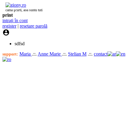
cama şcurti, aoa suntu tuti
print
intraţi în cont
register
|
resetare parolă

sdfsd
Maria
.::.
Anne Marie
.::.
Stelian M
.::.
contact
support: