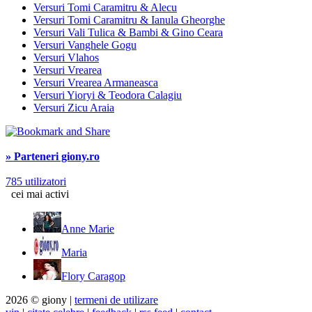
Versuri Tomi Caramitru & Alecu
Versuri Tomi Caramitru & Ianula Gheorghe
Versuri Vali Tulica & Bambi & Gino Ceara
Versuri Vanghele Gogu
Versuri Vlahos
Versuri Vrearea
Versuri Vrearea Armaneasca
Versuri Yioryi & Teodora Calagiu
Versuri Zicu Araia
» Parteneri giony.ro
785 utilizatori
cei mai activi
Anne Marie
Maria
Flory Caragop
2026 © giony |
termeni de utilizare