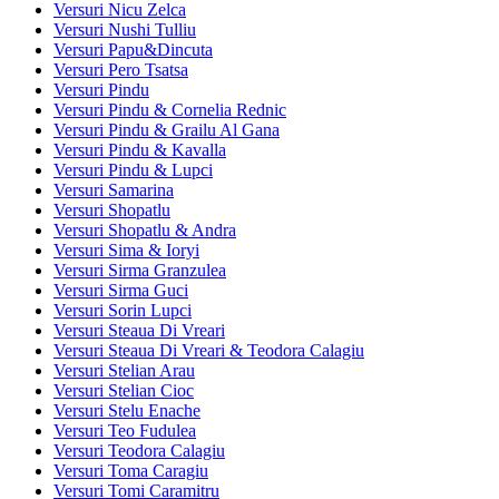
Versuri Nicu Zelca
Versuri Nushi Tulliu
Versuri Papu&Dincuta
Versuri Pero Tsatsa
Versuri Pindu
Versuri Pindu & Cornelia Rednic
Versuri Pindu & Grailu Al Gana
Versuri Pindu & Kavalla
Versuri Pindu & Lupci
Versuri Samarina
Versuri Shopatlu
Versuri Shopatlu & Andra
Versuri Sima & Ioryi
Versuri Sirma Granzulea
Versuri Sirma Guci
Versuri Sorin Lupci
Versuri Steaua Di Vreari
Versuri Steaua Di Vreari & Teodora Calagiu
Versuri Stelian Arau
Versuri Stelian Cioc
Versuri Stelu Enache
Versuri Teo Fudulea
Versuri Teodora Calagiu
Versuri Toma Caragiu
Versuri Tomi Caramitru