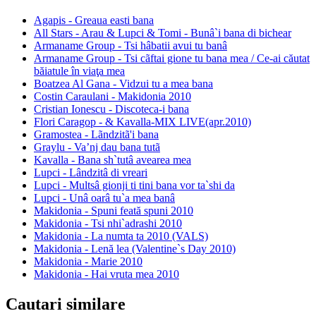
Agapis - Greaua easti bana
All Stars - Arau & Lupci & Tomi - Bunâ`i bana di bichear
Armaname Group - Tsi hâbatii avui tu banâ
Armaname Group - Tsi cãftai gione tu bana mea / Ce-ai căutat
băiatule în viaţa mea
Boatzea Al Gana - Vidzui tu a mea bana
Costin Caraulani - Makidonia 2010
Cristian Ionescu - Discoteca-i bana
Flori Caragop - & Kavalla-MIX LIVE(apr.2010)
Gramostea - Lãndzitã'i bana
Graylu - Va’nj dau bana tutã
Kavalla - Bana sh`tutâ avearea mea
Lupci - Lândzitâ di vreari
Lupci - Multsâ gionji ti tini bana vor ta`shi da
Lupci - Unâ oarâ tu`a mea banâ
Makidonia - Spuni feată spuni 2010
Makidonia - Tsi nhi`adrashi 2010
Makidonia - La numta ta 2010 (VALS)
Makidonia - Lenă lea (Valentine`s Day 2010)
Makidonia - Marie 2010
Makidonia - Hai vruta mea 2010
Cautari similare