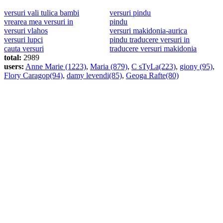
versuri vali tulica bambi
versuri pindu
vrearea mea versuri in
pindu
versuri vlahos
versuri makidonia-aurica
versuri lupci
pindu traducere versuri in
cauta versuri
traducere versuri makidonia
total:
2989
users:
Anne Marie (1223)
,
Maria (879)
,
C sTyLa(223)
,
giony (95)
,
Flory Caragop(94)
,
damy levendi(85)
,
Geoga Rafte(80)