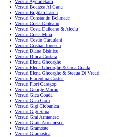
Versuri Aynodekam
Versuri Boatzea Al Gana
Versuri Bogdan Lascu
Versuri Constantin Belimace
Versuri Costa Daileanu
Versuri Costa Daileanu & Aleclu
Versuri Costa Mina
Versuri Costin Caraulani
Versuri Cristian Ionescu
Versuri Diana Bisinicu
Versuri Dinca Custara
Versuri Elena Gheorghe
Versuri Elena Gheorghe & Gica Coada
Versuri Elena Gheorghe & Steaua Di Vreari
Versuri Florentina Costea
Versuri Flori Caragop
Versuri George Murnu
Versuri Gica Coada
Versuri Gica Godi
Versuri Gigi Ciobanica
Versuri Gigi Sima
Versuri Grai Armanesc
Versuri Graiu Armanescu
Versuri Gramoste
Versuri Gramostea