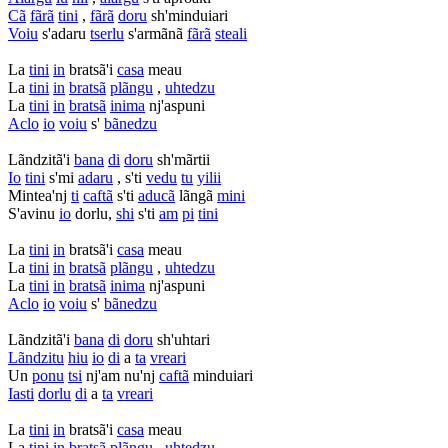
Cã
fãrã
tini
,
fãrã
doru
sh'minduiari
Voiu
s'adaru
tserlu
s'armãnã
fãrã
steali
La
tini
in
bratsã'i
casa
meau
La
tini
in
bratsã
plãngu
,
uhtedzu
La
tini
in
bratsã
inima
nj'aspuni
Aclo
io
voiu
s'
bãnedzu
Lãndzitã'i
bana
di
doru
sh'mãrtii
Io
tini
s'mi
adaru
, s'ti
vedu
tu
yilii
Mintea'nj
ti
caftã
s'ti
aducã
lãngã
mini
S'avinu
io
dorlu,
shi
s'ti
am
pi
tini
La
tini
in
bratsã'i
casa
meau
La
tini
in
bratsã
plãngu
,
uhtedzu
La
tini
in
bratsã
inima
nj'aspuni
Aclo
io
voiu
s'
bãnedzu
Lãndzitã'i
bana
di
doru
sh'uhtari
Lãndzitu
hiu
io
di
a
ta
vreari
Un
ponu
tsi
nj'am nu'nj
caftã
minduiari
Iasti
dorlu
di
a
ta
vreari
La
tini
in
bratsã'i
casa
meau
La
tini
in
bratsã
plãngu
,
uhtedzu