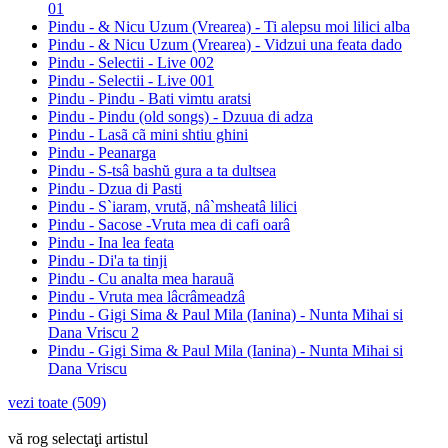
01
Pindu - & Nicu Uzum (Vrearea) - Ti alepsu moi lilici alba
Pindu - & Nicu Uzum (Vrearea) - Vidzui una feata dado
Pindu - Selectii - Live 002
Pindu - Selectii - Live 001
Pindu - Pindu - Bati vimtu aratsi
Pindu - Pindu (old songs) - Dzuua di adza
Pindu - Lasã cã mini shtiu ghini
Pindu - Peanarga
Pindu - S-tsâ bashŭ gura a ta dultsea
Pindu - Dzua di Pasti
Pindu - S`iaram, vrută, nâ`msheatâ lilici
Pindu - Sacose -Vruta mea di cafi oarâ
Pindu - Ina lea feata
Pindu - Di'a ta tinji
Pindu - Cu analta mea harauã
Pindu - Vruta mea lâcrâmeadzâ
Pindu - Gigi Sima & Paul Mila (Ianina) - Nunta Mihai si
Dana Vriscu 2
Pindu - Gigi Sima & Paul Mila (Ianina) - Nunta Mihai si
Dana Vriscu
vezi toate (509)
vă rog selectaţi artistul