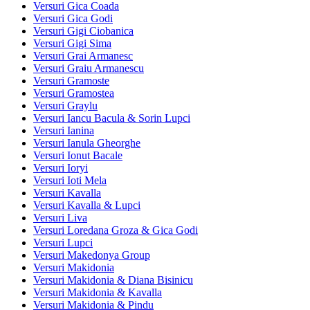
Versuri Gica Coada
Versuri Gica Godi
Versuri Gigi Ciobanica
Versuri Gigi Sima
Versuri Grai Armanesc
Versuri Graiu Armanescu
Versuri Gramoste
Versuri Gramostea
Versuri Graylu
Versuri Iancu Bacula & Sorin Lupci
Versuri Ianina
Versuri Ianula Gheorghe
Versuri Ionut Bacale
Versuri Ioryi
Versuri Ioti Mela
Versuri Kavalla
Versuri Kavalla & Lupci
Versuri Liva
Versuri Loredana Groza & Gica Godi
Versuri Lupci
Versuri Makedonya Group
Versuri Makidonia
Versuri Makidonia & Diana Bisinicu
Versuri Makidonia & Kavalla
Versuri Makidonia & Pindu