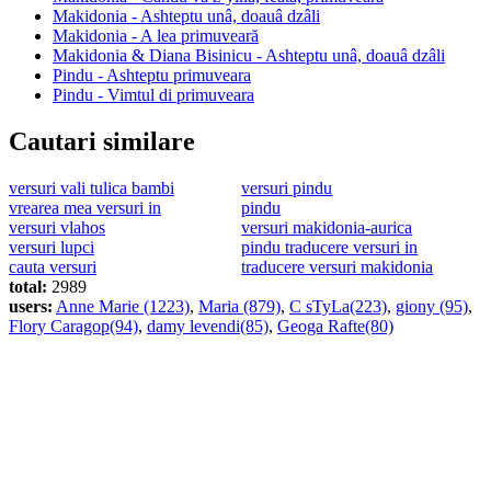
Makidonia - Ashteptu unâ, doauâ dzâli
Makidonia - A lea primuveară
Makidonia & Diana Bisinicu - Ashteptu unâ, doauâ dzâli
Pindu - Ashteptu primuveara
Pindu - Vimtul di primuveara
Cautari similare
versuri vali tulica bambi
versuri pindu
vrearea mea versuri in
pindu
versuri vlahos
versuri makidonia-aurica
versuri lupci
pindu traducere versuri in
cauta versuri
traducere versuri makidonia
total:
2989
users:
Anne Marie (1223)
,
Maria (879)
,
C sTyLa(223)
,
giony (95)
,
Flory Caragop(94)
,
damy levendi(85)
,
Geoga Rafte(80)