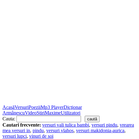
Acasă
Versuri
Poezii
Mp3 Player
Dicţionar
Armânescu
Video
Stiri
Maxime
Utilizatori
Cauta:
Cautari frecvente:
versuri vali tulica bambi
,
versuri pindu
,
vrearea
mea versuri in
,
pindu
,
versuri vlahos
,
versuri makidonia-aurica
,
versuri lupci
,
vinuri de soi