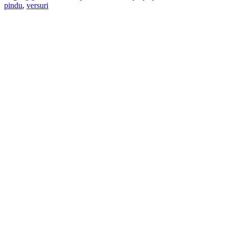
pindu
,
versuri