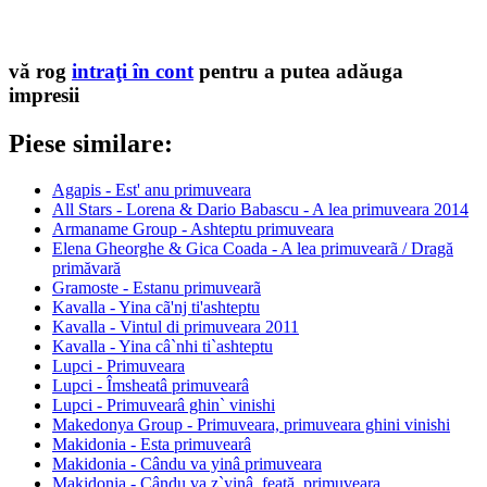
vă rog
intraţi în cont
pentru a putea adăuga
impresii
Piese similare:
Agapis - Est' anu primuveara
All Stars - Lorena & Dario Babascu - A lea primuveara 2014
Armaname Group - Ashteptu primuveara
Elena Gheorghe & Gica Coada - A lea primuvearã / Dragă
primăvară
Gramoste - Estanu primuvearã
Kavalla - Yina cã'nj ti'ashteptu
Kavalla - Vintul di primuveara 2011
Kavalla - Yina câ`nhi ti`ashteptu
Lupci - Primuveara
Lupci - Îmsheatâ primuvearâ
Lupci - Primuvearâ ghin` vinishi
Makedonya Group - Primuveara, primuveara ghini vinishi
Makidonia - Esta primuvearâ
Makidonia - Cându va yinâ primuveara
Makidonia - Cându va z`yinâ, feată, primuveara