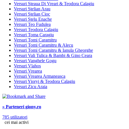
Versuri Steaua Di Vreari & Teodora Calagiu
Versuri Stelian Arau
Versuri Stelian Cioc
Versuri Stelu Enache
Versuri Teo Fudulea
Versuri Teodora Calagiu
Versuri Toma Caragiu
Versuri Tomi Caramitru
Versuri Tomi Caramitru & Alecu
Versuri Tomi Caramitru & Ianula Gheorghe
Versuri Vali Tulica & Bambi & Gino Ceara
Versuri Vanghele Gogu
Versuri Vlahos
Versuri Vrearea
Versuri Vrearea Armaneasca
Versuri Yioryi & Teodora Calagiu
Versuri Zicu Araia
» Parteneri giony.ro
785 utilizatori
cei mai activi