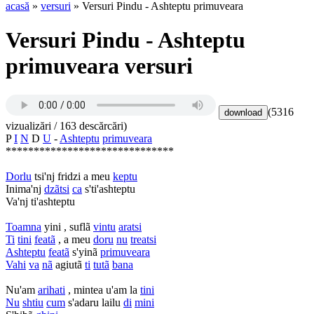
acasă
»
versuri
» Versuri Pindu - Ashteptu primuveara
Versuri Pindu - Ashteptu
primuveara versuri
(5316
vizualizări / 163 descărcări)
P
I
N
D
U
-
Ashteptu
primuveara
******************************
Dorlu
tsi'nj fridzi a meu
keptu
Inima'nj
dzãtsi
ca
s'ti'ashteptu
Va'nj ti'ashteptu
Toamna
yini , suflã
vintu
aratsi
Ti
tini
featã
, a meu
doru
nu
treatsi
Ashteptu
featã
s'yinã
primuveara
Vahi
va
nã
agiutã
ti
tutã
bana
Nu'am
arihati
, mintea u'am la
tini
Nu
shtiu
cum
s'adaru lailu
di
mini