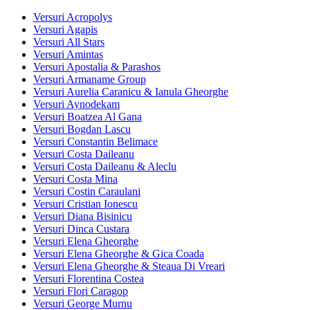
Versuri Acropolys
Versuri Agapis
Versuri All Stars
Versuri Amintas
Versuri Apostalia & Parashos
Versuri Armaname Group
Versuri Aurelia Caranicu & Ianula Gheorghe
Versuri Aynodekam
Versuri Boatzea Al Gana
Versuri Bogdan Lascu
Versuri Constantin Belimace
Versuri Costa Daileanu
Versuri Costa Daileanu & Aleclu
Versuri Costa Mina
Versuri Costin Caraulani
Versuri Cristian Ionescu
Versuri Diana Bisinicu
Versuri Dinca Custara
Versuri Elena Gheorghe
Versuri Elena Gheorghe & Gica Coada
Versuri Elena Gheorghe & Steaua Di Vreari
Versuri Florentina Costea
Versuri Flori Caragop
Versuri George Murnu