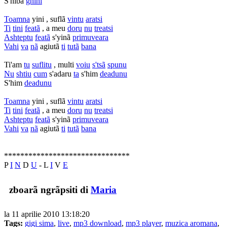
S'hibã
ghini
Toamna
yini , suflã
vintu
aratsi
Ti
tini
featã
, a meu
doru
nu
treatsi
Ashteptu
featã
s'yinã
primuveara
Vahi
va
nã
agiutã
ti
tutã
bana
Ti'am
tu
suflitu
, multi
voiu
s'tsã
spunu
Nu
shtiu
cum
s'adaru
ta
s'him
deadunu
S'him
deadunu
Toamna
yini , suflã
vintu
aratsi
Ti
tini
featã
, a meu
doru
nu
treatsi
Ashteptu
featã
s'yinã
primuveara
Vahi
va
nã
agiutã
ti
tutã
bana
*******************************
P
I
N
D
U
- L
I
V
E
zboarã ngrãpsiti di
Maria
la 11 aprilie 2010 13:18:20
Tags:
gigi sima
,
live
,
mp3 download
,
mp3 player
,
muzica aromana
,