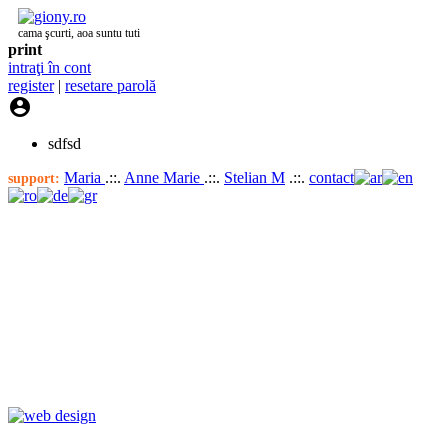
cama şcurti, aoa suntu tuti
print
intraţi în cont
register
|
resetare parolă

sdfsd
Maria
.::.
Anne Marie
.::.
Stelian M
.::.
contact
support: