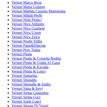
Versuri Marcu Beza
Versuri Maria Galangi
Versuri Matilda Caragiu Marioţeanu
Versuri Mihali Prefti
Versuri Nelu Peanci
Versuri Nicu Alifantis
Versuri Nicu Grameni
Versuri Nicu Uzum
Versuri Nicu Zelca
Versuri Nushi Tulliu
Versuri Papu&Dincuta
Versuri Pero Tsatsa
Versuri Pindu
Versuri Pindu & Cornelia Rednic
Versuri Pindu & Grailu Al Gana
Versuri Pindu & Kavalla
Versuri Pindu & Lupci
Versuri Samarina
Versuri Shopatlu
Versuri Shopatlu & Andra
Versuri Sima & Ioryi
Versuri Sirma Granzulea
Versuri Sirma Guci
Versuri Sorin Lupci
Versuri Steaua Di Vreari