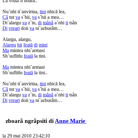
La vruta`n hoarâ..
Nu`nhi ti`anvirina,
tini
nhică lea,
Câ
tut
va
s`hii,
va
s`hii a mea…
Di`alargu
va
z`in,
di
mânâ
a`nhi
ti
tsân
Di
vreari
doii
va
ni`azburâm…
Alargu, alargu,
Alargu
hii
feată
di
mini
Ma
mintea nhi`armasi
Sh`suflitlu
feată
la tini.
Ma
mintea nhi`armasi
Sh`suflitlu
feată
la tini..
Nu`nhi ti`anvirina,
tini
nhică lea,
Câ
tut
va
s`hii,
va
s`hii a mea…
Di`alargu
va
z`in,
di
mânâ
a`nhi
ti
tsân
Di
vreari
doii
va
ni`azburâm…
zboarã ngrãpsiti di
Anne Marie
la 29 mai 2010 23:42:10