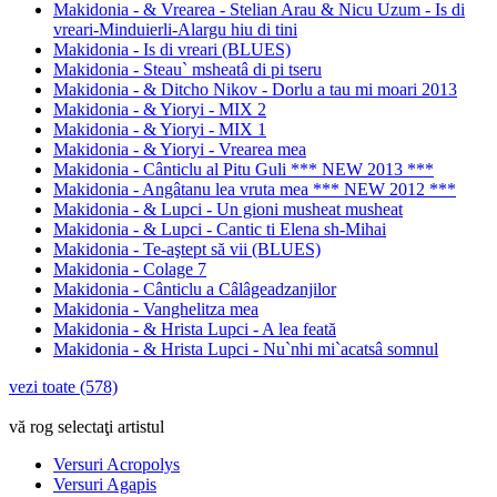
Makidonia - & Vrearea - Stelian Arau & Nicu Uzum - Is di
vreari-Minduierli-Alargu hiu di tini
Makidonia - Is di vreari (BLUES)
Makidonia - Steau` msheatâ di pi tseru
Makidonia - & Ditcho Nikov - Dorlu a tau mi moari 2013
Makidonia - & Yioryi - MIX 2
Makidonia - & Yioryi - MIX 1
Makidonia - & Yioryi - Vrearea mea
Makidonia - Cânticlu al Pitu Guli *** NEW 2013 ***
Makidonia - Angâtanu lea vruta mea *** NEW 2012 ***
Makidonia - & Lupci - Un gioni musheat musheat
Makidonia - & Lupci - Cantic ti Elena sh-Mihai
Makidonia - Te-aştept să vii (BLUES)
Makidonia - Colage 7
Makidonia - Cânticlu a Câlâgeadzanjilor
Makidonia - Vanghelitza mea
Makidonia - & Hrista Lupci - A lea feată
Makidonia - & Hrista Lupci - Nu`nhi mi`acatsâ somnul
vezi toate (578)
vă rog selectaţi artistul
Versuri Acropolys
Versuri Agapis