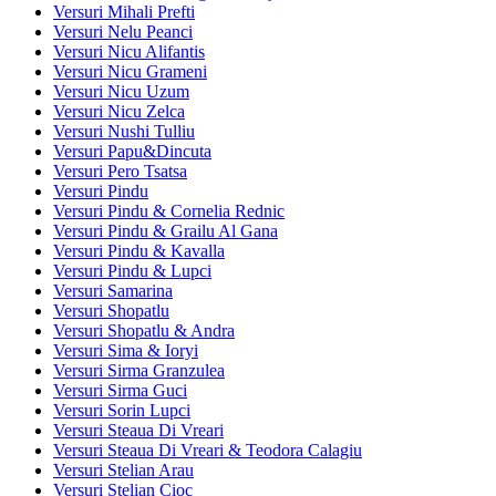
Versuri Mihali Prefti
Versuri Nelu Peanci
Versuri Nicu Alifantis
Versuri Nicu Grameni
Versuri Nicu Uzum
Versuri Nicu Zelca
Versuri Nushi Tulliu
Versuri Papu&Dincuta
Versuri Pero Tsatsa
Versuri Pindu
Versuri Pindu & Cornelia Rednic
Versuri Pindu & Grailu Al Gana
Versuri Pindu & Kavalla
Versuri Pindu & Lupci
Versuri Samarina
Versuri Shopatlu
Versuri Shopatlu & Andra
Versuri Sima & Ioryi
Versuri Sirma Granzulea
Versuri Sirma Guci
Versuri Sorin Lupci
Versuri Steaua Di Vreari
Versuri Steaua Di Vreari & Teodora Calagiu
Versuri Stelian Arau
Versuri Stelian Cioc