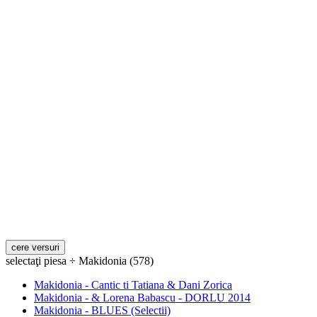
selectaţi piesa ÷ Makidonia (578)
Makidonia - Cantic ti Tatiana & Dani Zorica
Makidonia - & Lorena Babascu - DORLU 2014
Makidonia - BLUES (Selectii)