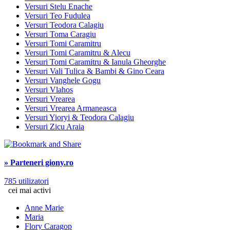
Versuri Stelu Enache
Versuri Teo Fudulea
Versuri Teodora Calagiu
Versuri Toma Caragiu
Versuri Tomi Caramitru
Versuri Tomi Caramitru & Alecu
Versuri Tomi Caramitru & Ianula Gheorghe
Versuri Vali Tulica & Bambi & Gino Ceara
Versuri Vanghele Gogu
Versuri Vlahos
Versuri Vrearea
Versuri Vrearea Armaneasca
Versuri Yioryi & Teodora Calagiu
Versuri Zicu Araia
» Parteneri giony.ro
785 utilizatori
cei mai activi
Anne Marie
Maria
Flory Caragop