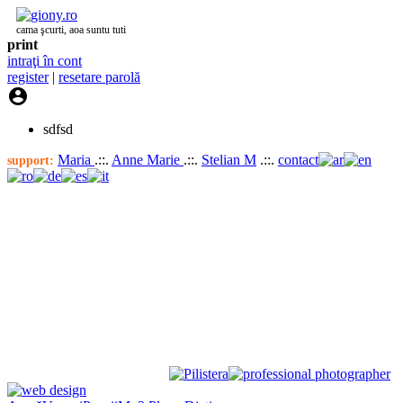
cama şcurti, aoa suntu tuti
print
intraţi în cont
register
|
resetare parolă

sdfsd
Maria
.::.
Anne Marie
.::.
Stelian M
.::.
contact
support: