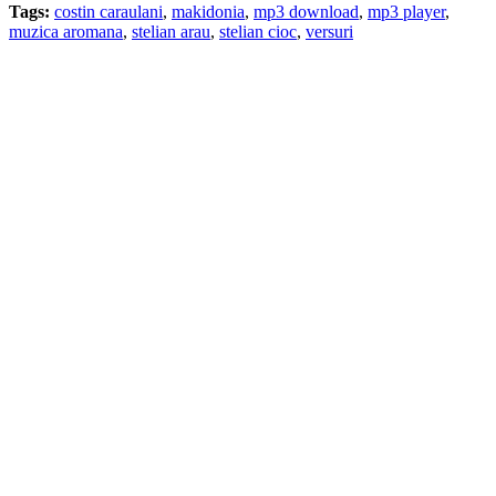
Tags:
costin caraulani
,
makidonia
,
mp3 download
,
mp3 player
,
muzica aromana
,
stelian arau
,
stelian cioc
,
versuri