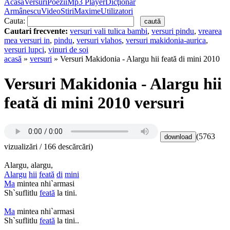
Acasă
Versuri
Poezii
Mp3 Player
Dicţionar
Armânescu
Video
Stiri
Maxime
Utilizatori
Cauta:
Cautari frecvente:
versuri vali tulica bambi
,
versuri pindu
,
vrearea
mea versuri in
,
pindu
,
versuri vlahos
,
versuri makidonia-aurica
,
versuri lupci
,
vinuri de soi
acasă
»
versuri
» Versuri Makidonia - Alargu hii feată di mini 2010
Versuri Makidonia - Alargu hii
feată di mini 2010 versuri
(5763
vizualizări / 166 descărcări)
Alargu, alargu,
Alargu
hii
feată
di
mini
Ma
mintea nhi`armasi
Sh`suflitlu
feată
la tini.
Ma
mintea nhi`armasi
Sh`suflitlu
feată
la tini..