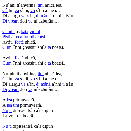
Nu`nhi ti`anvirina,
tini
nhică lea,
Câ
tut
va
s`hii,
va
s`hii a mea…
Di`alargu
va
z`in,
di
mânâ
a`nhi
ti
tsân
Di
vreari
doii
va
ni`azburâm…
Cându
as
batâ
vintul
Pisti
a
mea
frâmti
aratsi
Avdu,
feată
nhică,
Cum
î`nhi greashti shi`a
ta
boatsi.
Avdu,
feată
nhică,
Cum
î`nhi greashti shi`a
ta
boatsi..
Nu`nhi ti`anvirina,
tini
nhică lea,
Câ
tut
va
s`hii,
va
s`hii a mea…
Di`alargu
va
z`in,
di
mânâ
a`nhi
ti
tsân
Di
vreari
doii
va
ni`azburâm…
A
lea
primuvearâ,
A
lea
tini
primuvearâ,
Nu
ti
dipiseshtsâ ca`s dipun
La vruta`n hoarâ.
Nu
ti
dipiseshtsâ ca`s dipun