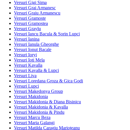
Versuri Gigi Sima
Versuri Grai Armanesc
Versuri Graiu Armanescu
Versuri Gramoste
Versuri Gramostea
Versuri Graylu
Versuri Iancu Bacula & Sorin Lupci
Versuri Ianina
Versuri Ianula Gheorghe
Versuri Ionut Bacale
Versuri Ioryi
Versuri Ioti Mela
Versuri Kavalla
Versuri Kavalla & Lupci
Versuri Liva
Versuri Loredana Groza & Gica Godi
Versuri Lupci
Versuri Makedonya Group
Versuri Makidonia
Versuri Makidonia & Diana Bisinicu
Versuri Makidonia & Kavalla
Versuri Makidonia & Pindu
Versuri Marcu Beza
Versuri Maria Galangi
Versuri Matilda Caragiu Marioţeanu