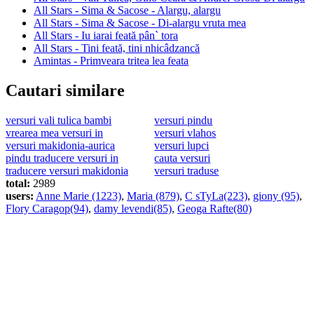
All Stars - Sima & Sacose - Alargu, alargu
All Stars - Sima & Sacose - Di-alargu vruta mea
All Stars - Iu iarai feată pân` tora
All Stars - Tini feată, tini nhicâdzancă
Amintas - Primveara tritea lea feata
Cautari similare
versuri vali tulica bambi
versuri pindu
vrearea mea versuri in
versuri vlahos
versuri makidonia-aurica
versuri lupci
pindu traducere versuri in
cauta versuri
traducere versuri makidonia
versuri traduse
total:
2989
users:
Anne Marie (1223)
,
Maria (879)
,
C sTyLa(223)
,
giony (95)
,
Flory Caragop(94)
,
damy levendi(85)
,
Geoga Rafte(80)