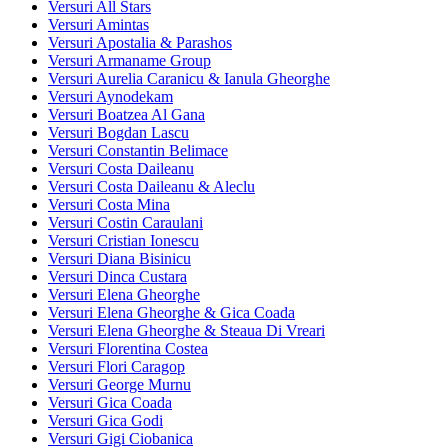
Versuri All Stars
Versuri Amintas
Versuri Apostalia & Parashos
Versuri Armaname Group
Versuri Aurelia Caranicu & Ianula Gheorghe
Versuri Aynodekam
Versuri Boatzea Al Gana
Versuri Bogdan Lascu
Versuri Constantin Belimace
Versuri Costa Daileanu
Versuri Costa Daileanu & Aleclu
Versuri Costa Mina
Versuri Costin Caraulani
Versuri Cristian Ionescu
Versuri Diana Bisinicu
Versuri Dinca Custara
Versuri Elena Gheorghe
Versuri Elena Gheorghe & Gica Coada
Versuri Elena Gheorghe & Steaua Di Vreari
Versuri Florentina Costea
Versuri Flori Caragop
Versuri George Murnu
Versuri Gica Coada
Versuri Gica Godi
Versuri Gigi Ciobanica