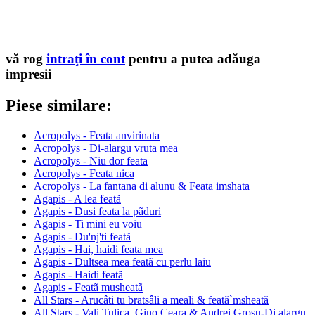
vă rog
intraţi în cont
pentru a putea adăuga
impresii
Piese similare:
Acropolys - Feata anvirinata
Acropolys - Di-alargu vruta mea
Acropolys - Niu dor feata
Acropolys - Feata nica
Acropolys - La fantana di alunu & Feata imshata
Agapis - A lea featã
Agapis - Dusi feata la pãduri
Agapis - Ti mini eu voiu
Agapis - Du'nj'ti featã
Agapis - Hai, haidi feata mea
Agapis - Dultsea mea featã cu perlu laiu
Agapis - Haidi featã
Agapis - Featã musheatã
All Stars - Arucâti tu bratsâli a meali & feată`msheată
All Stars - Vali Tulica, Gino Ceara & Andrei Grosu-Di alargu