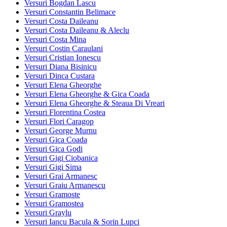
Versuri Bogdan Lascu
Versuri Constantin Belimace
Versuri Costa Daileanu
Versuri Costa Daileanu & Aleclu
Versuri Costa Mina
Versuri Costin Caraulani
Versuri Cristian Ionescu
Versuri Diana Bisinicu
Versuri Dinca Custara
Versuri Elena Gheorghe
Versuri Elena Gheorghe & Gica Coada
Versuri Elena Gheorghe & Steaua Di Vreari
Versuri Florentina Costea
Versuri Flori Caragop
Versuri George Murnu
Versuri Gica Coada
Versuri Gica Godi
Versuri Gigi Ciobanica
Versuri Gigi Sima
Versuri Grai Armanesc
Versuri Graiu Armanescu
Versuri Gramoste
Versuri Gramostea
Versuri Graylu
Versuri Iancu Bacula & Sorin Lupci