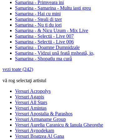
Samarina - Primveara ini
Samarina - Samarina - Multu iasti greu
Samarina - Hai cu mini
Samarina - Steali di tzer
Samarina - Nu ti du iori
Samarina - & Nicu Uzum - Mix Live
Samarina - Selectii - Live 007
Samarina - Selectii - Live 006
Samarina - Doamne Dumnidzale
Samarina - Vidzui unâ featâ msheatâ, io,
Samarina - Shopatlu ma curâ
vezi toate (242)
vă rog selectaţi artistul
Versuri Acropolys
Versuri Agapis
Versuri All Stars
Versuri Amintas
Versuri Apostalia & Parashos
Versuri Armaname Group
Versuri Aurelia Caranicu & Ianula Gheorghe
Versuri Aynodekam
Versuri Boatzea Al Gana