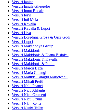
Versuri Ianina
Versuri Ianula Gheorghe
Versuri Ionut Bacale
Versuri Ioryi
Versuri Ioti Mela
Versuri Kavalla
Versuri Kavalla & Lupci
Versuri Liva
Versuri Loredana Groza & Gica Godi
Versuri Lupci
Versuri Makedonya Group
Versuri Makidonia
Versuri Makidonia & Diana Bisinicu
Versuri Makidonia & Kavalla
Versuri Makidonia & Pindu
Versuri Marcu Beza
Versuri Maria Galangi
Versuri Matilda Caragiu Marioţeanu
Versuri Mihali Prefti
Versuri Nelu Peanci
Versuri Nicu Alifantis
Versuri Nicu Grameni
Versuri Nicu Uzum
Versuri Nicu Zelca
Versuri Nushi Tulliu