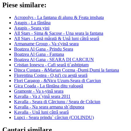
Piese similare:
Acropolys - La fantana di alunu & Feata imshata
Agapis - La fântâna
Agapis - Seara yini
All Stars - Sima & Sacose - Una seara la fantana
All Stars - Lenă mârată & Unâ luni câtrâ searâ
Armaname Group - Va s'yinã seara
Boatzea Al Gana - Prindu Seara
Boatzea Al Gana - Fantana
Boatzea Al Gana - SEARA DI CARCIUN
Cristian Ionescu - Cafi searâ ti`ashtiptam
Dinca Custara - &Marian Cozma -Dumi,Dumi la fantana
Florentina Costea - O,tsi'i cu aestã searã
Flori Caragop - &Nicu Uzum-Seara di Carciun
Gica Coada - La fãntãna ditu valoagã
Gramoste - Va s-yinâ seara
Kavalla - Va z`yinâ seara 2011
Kavalla - Seara di Cãrciunu / Seara de Crăciun
Kavalla - Na seara armana sh`dipunea
Kavalla - Unâ luni câtrâ searâ
Lupci - Seara prindu` cârciun (COLINDU)
Cautari similare