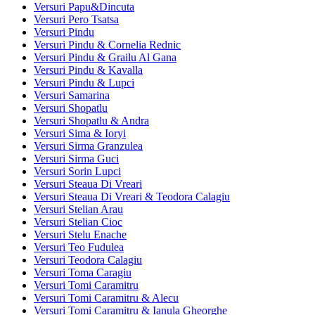
Versuri Papu&Dincuta
Versuri Pero Tsatsa
Versuri Pindu
Versuri Pindu & Cornelia Rednic
Versuri Pindu & Grailu Al Gana
Versuri Pindu & Kavalla
Versuri Pindu & Lupci
Versuri Samarina
Versuri Shopatlu
Versuri Shopatlu & Andra
Versuri Sima & Ioryi
Versuri Sirma Granzulea
Versuri Sirma Guci
Versuri Sorin Lupci
Versuri Steaua Di Vreari
Versuri Steaua Di Vreari & Teodora Calagiu
Versuri Stelian Arau
Versuri Stelian Cioc
Versuri Stelu Enache
Versuri Teo Fudulea
Versuri Teodora Calagiu
Versuri Toma Caragiu
Versuri Tomi Caramitru
Versuri Tomi Caramitru & Alecu
Versuri Tomi Caramitru & Ianula Gheorghe