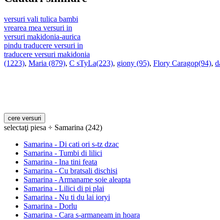
versuri vali tulica bambi
vrearea mea versuri in
versuri makidonia-aurica
pindu traducere versuri in
traducere versuri makidonia
(1223)
,
Maria (879)
,
C sTyLa(223)
,
giony (95)
,
Flory Caragop(94)
,
d
selectaţi piesa ÷ Samarina (242)
Samarina - Di cati ori s-tz dzac
Samarina - Tumbi di lilici
Samarina - Ina tini feata
Samarina - Cu bratsali dischisi
Samarina - Armaname soie aleapta
Samarina - Lilici di pi plai
Samarina - Nu ti du lai ioryi
Samarina - Dorlu
Samarina - Cara s-armaneam in hoara