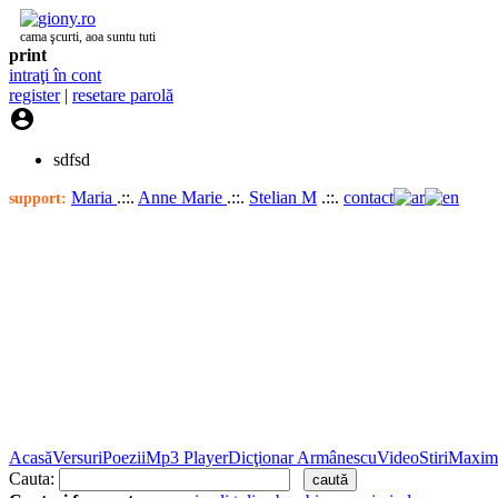
cama şcurti, aoa suntu tuti
print
intraţi în cont
register
|
resetare parolă

sdfsd
Maria
.::.
Anne Marie
.::.
Stelian M
.::.
contact
support:
Acasă
Versuri
Poezii
Mp3 Player
Dicţionar Armânescu
Video
Stiri
Maxim
Cauta: