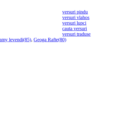
versuri pindu
versuri vlahos
versuri lupci
cauta versuri
versuri traduse
amy levendi(85)
,
Geoga Rafte(80)