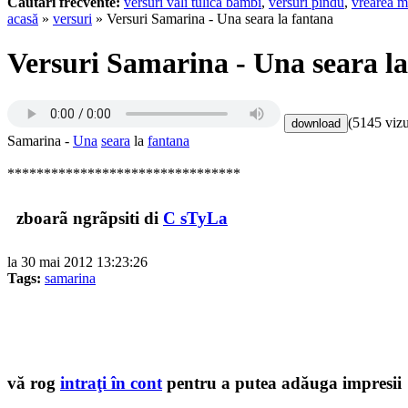
Cautari frecvente:
versuri vali tulica bambi
,
versuri pindu
,
vrearea m
acasă
»
versuri
» Versuri Samarina - Una seara la fantana
Versuri Samarina - Una seara la
(5145 vizu
Samarina -
Una
seara
la
fantana
********************************
zboarã ngrãpsiti di
C sTyLa
la 30 mai 2012 13:23:26
Tags:
samarina
vă rog
intraţi în cont
pentru a putea adăuga impresii