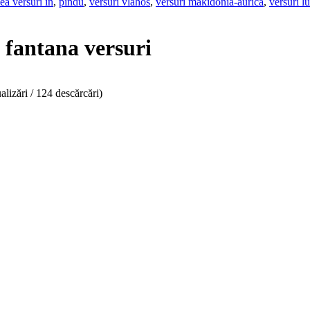
ea versuri in
,
pindu
,
versuri vlahos
,
versuri makidonia-aurica
,
versuri l
 fantana versuri
alizări / 124 descărcări)