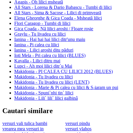
Agapis - Oh lilici msheatã
All Stars - Lorena & Dario Babascu - Tumbi di lilici
All Stars - Sima & Sacose - Lilici di primveară
Elena Gheorghe & Gica Coada - Msheatã lilici
Flori Caragop - Tumbi di lilici
Gica Coada - Nã lilici aroshi / Floare roşie
Graylu - Tu livadea cu lilici
Ianina - Hai hai hai lilici ditr'unu maiu
Ianina - Pi calea cu lilici
Ianina - Lilici aroshi ditu pãduri
Ioti Mela - Pri calea cu lilici (BLUES)
Kavalla - Lilici ditru mai
Lupci - Ah moi lilici ditr`u Mai
Makidonia - PI CALEA CU LILICI 2012 (BLUES)
Makidonia - Tu livadea cu lilici
Makidonia - Tu livadea cu lilici (LENT)
Makidonia - Marie & Pi calea cu lilici & S-iaram un pui
Makidonia - Spuni`nhi tin` lilici
Makidonia - Lili` lili` lilici galbinâ
Cautari similare
versuri vali tulica bambi
versuri pindu
vrearea mea versuri in
versuri vlahos