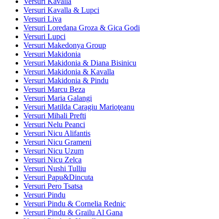
Versuri Kavalla
Versuri Kavalla & Lupci
Versuri Liva
Versuri Loredana Groza & Gica Godi
Versuri Lupci
Versuri Makedonya Group
Versuri Makidonia
Versuri Makidonia & Diana Bisinicu
Versuri Makidonia & Kavalla
Versuri Makidonia & Pindu
Versuri Marcu Beza
Versuri Maria Galangi
Versuri Matilda Caragiu Marioţeanu
Versuri Mihali Prefti
Versuri Nelu Peanci
Versuri Nicu Alifantis
Versuri Nicu Grameni
Versuri Nicu Uzum
Versuri Nicu Zelca
Versuri Nushi Tulliu
Versuri Papu&Dincuta
Versuri Pero Tsatsa
Versuri Pindu
Versuri Pindu & Cornelia Rednic
Versuri Pindu & Grailu Al Gana