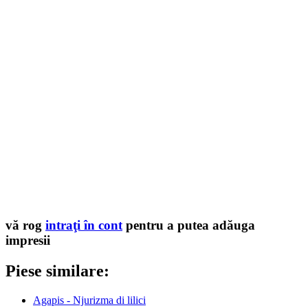
vă rog
intraţi în cont
pentru a putea adăuga
impresii
Piese similare:
Agapis - Njurizma di lilici