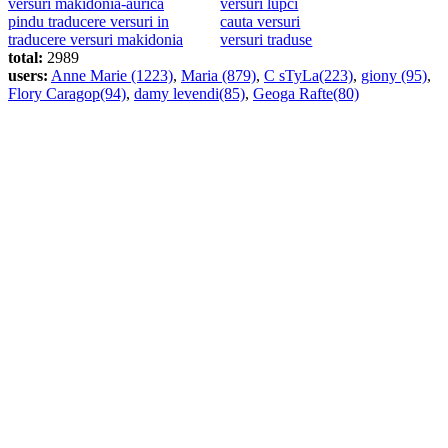
versuri makidonia-aurica
versuri lupci
pindu traducere versuri in
cauta versuri
traducere versuri makidonia
versuri traduse
total:
2989
users:
Anne Marie (1223)
,
Maria (879)
,
C sTyLa(223)
,
giony (95)
,
Flory Caragop(94)
,
damy levendi(85)
,
Geoga Rafte(80)