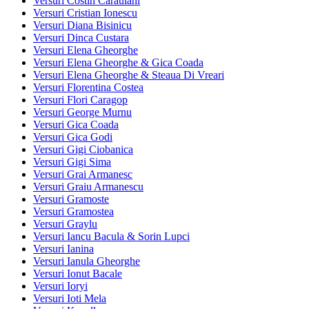
Versuri Costin Caraulani
Versuri Cristian Ionescu
Versuri Diana Bisinicu
Versuri Dinca Custara
Versuri Elena Gheorghe
Versuri Elena Gheorghe & Gica Coada
Versuri Elena Gheorghe & Steaua Di Vreari
Versuri Florentina Costea
Versuri Flori Caragop
Versuri George Murnu
Versuri Gica Coada
Versuri Gica Godi
Versuri Gigi Ciobanica
Versuri Gigi Sima
Versuri Grai Armanesc
Versuri Graiu Armanescu
Versuri Gramoste
Versuri Gramostea
Versuri Graylu
Versuri Iancu Bacula & Sorin Lupci
Versuri Ianina
Versuri Ianula Gheorghe
Versuri Ionut Bacale
Versuri Ioryi
Versuri Ioti Mela