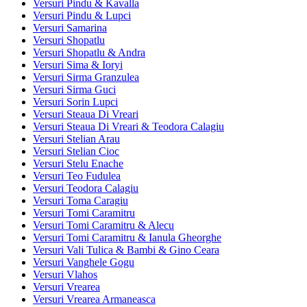
Versuri Pindu & Kavalla
Versuri Pindu & Lupci
Versuri Samarina
Versuri Shopatlu
Versuri Shopatlu & Andra
Versuri Sima & Ioryi
Versuri Sirma Granzulea
Versuri Sirma Guci
Versuri Sorin Lupci
Versuri Steaua Di Vreari
Versuri Steaua Di Vreari & Teodora Calagiu
Versuri Stelian Arau
Versuri Stelian Cioc
Versuri Stelu Enache
Versuri Teo Fudulea
Versuri Teodora Calagiu
Versuri Toma Caragiu
Versuri Tomi Caramitru
Versuri Tomi Caramitru & Alecu
Versuri Tomi Caramitru & Ianula Gheorghe
Versuri Vali Tulica & Bambi & Gino Ceara
Versuri Vanghele Gogu
Versuri Vlahos
Versuri Vrearea
Versuri Vrearea Armaneasca