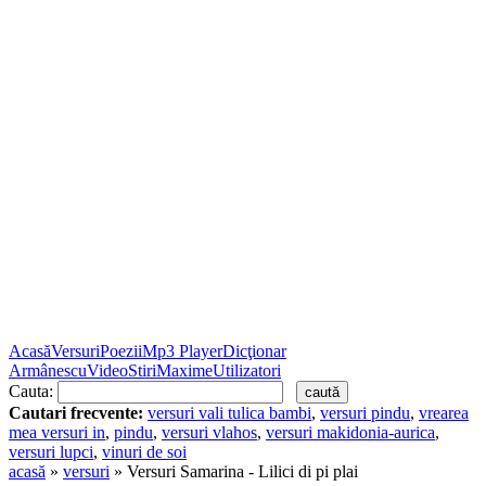
Acasă
Versuri
Poezii
Mp3 Player
Dicţionar
Armânescu
Video
Stiri
Maxime
Utilizatori
Cauta:
Cautari frecvente:
versuri vali tulica bambi
,
versuri pindu
,
vrearea
mea versuri in
,
pindu
,
versuri vlahos
,
versuri makidonia-aurica
,
versuri lupci
,
vinuri de soi
acasă
»
versuri
» Versuri Samarina - Lilici di pi plai