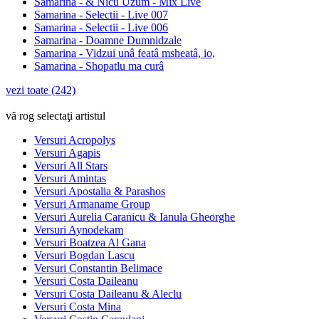
Samarina - & Nicu Uzum - Mix Live
Samarina - Selectii - Live 007
Samarina - Selectii - Live 006
Samarina - Doamne Dumnidzale
Samarina - Vidzui unâ featâ msheatâ, io,
Samarina - Shopatlu ma curâ
vezi toate (242)
vă rog selectaţi artistul
Versuri Acropolys
Versuri Agapis
Versuri All Stars
Versuri Amintas
Versuri Apostalia & Parashos
Versuri Armaname Group
Versuri Aurelia Caranicu & Ianula Gheorghe
Versuri Aynodekam
Versuri Boatzea Al Gana
Versuri Bogdan Lascu
Versuri Constantin Belimace
Versuri Costa Daileanu
Versuri Costa Daileanu & Aleclu
Versuri Costa Mina