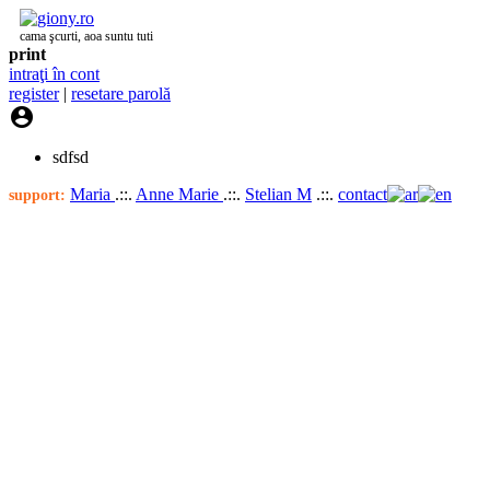
cama şcurti, aoa suntu tuti
print
intraţi în cont
register
|
resetare parolă

sdfsd
Maria
.::.
Anne Marie
.::.
Stelian M
.::.
contact
support: