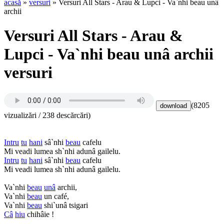
acasă
»
versuri
» Versuri All Stars - Arau & Lupci - Va`nhi beau unâ
archii
Versuri All Stars - Arau &
Lupci - Va`nhi beau unâ archii
versuri
(8205
vizualizări / 238 descărcări)
Intru
tu
hani
sâ`nhi
beau
cafelu
Mi veadi lumea sh`nhi adunâ gailelu.
Intru
tu
hani
sâ`nhi
beau
cafelu
Mi veadi lumea sh`nhi adunâ gailelu.
Va`nhi
beau
unâ
archii,
Va`nhi
beau
un café,
Va`nhi
beau
shi`unâ tsigari
Câ
hiu
chihâie !