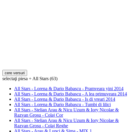
selectaţi piesa ÷ All Stars (63)
All Stars - Lorena & Dario Babascu - Pramveara yini 2014
All Stars - Lorena & Dario Babascu - A lea primuveara 2014
All Stars - Lorena & Dario Babascu - Is di vreari 2014
All Stars - Lorena & Dario Babascu - Tumbi di lilici
All Stars - Stelian Arau & Nicu Uzum & Iory Nicolae &
Razvan Grosu - Colaj Cor
All Stars - Stelian Arau & Nicu Uzum & Iory Nicolae &
Razvan Grosu - Colaj Reghe
All Stars - Arau & Lupci & Sima - MIX 1