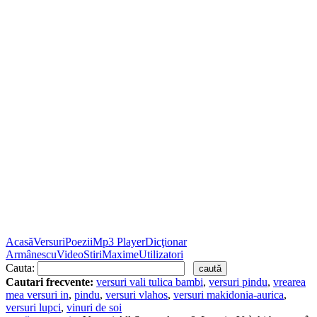
Acasă
Versuri
Poezii
Mp3 Player
Dicţionar
Armânescu
Video
Stiri
Maxime
Utilizatori
Cauta:
Cautari frecvente:
versuri vali tulica bambi
,
versuri pindu
,
vrearea
mea versuri in
,
pindu
,
versuri vlahos
,
versuri makidonia-aurica
,
versuri lupci
,
vinuri de soi