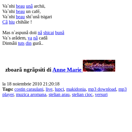
Va`nhi
beau
unâ
archii,
Va`nhi
beau
un café,
Va`nhi
beau
shi`unâ tsigari
Câ
hiu
chihâie !
Mas n`aspunâ doii
nâ
shicai
bunâ
Va`s arâdem,
va
nâ
cadâ
Dintsâii
tuts
din
gurâ..
zboarã ngrãpsiti di
Anne Marie
la 18 noiembrie 2010 21:20:18
Tags:
costin caraulani
,
live
,
lupci
,
makidonia
,
mp3 download
,
mp3
player
,
muzica aromana
,
stelian arau
,
stelian cioc
,
versuri