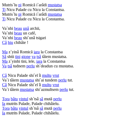
Mutris`lu
pi
Romică i`arâdi
mustatsa
Ti
Nicu Palade cu Nicu la Constantsa.
Mutris`lu
pi
Romică i`arâdi
mustatsa
Ti
Nicu Palade cu Nicu la Constantsa.
Va`nhi
beau
unâ
archii,
Va`nhi
beau
un café,
Va`nhi
beau
shi`unâ tsigari
Câ
hiu
chihâie !
Ma
z`yinâ Romică
iara
la Constantsa
Sâ
shtii
tini
gione
va
tsâ
tâiem mustatsa.
Ma
z`yinhi tini, lele,
iara
la Constantsa
Va
tsâ
tudnem
perlu
sh`deadun cu mustatsa.
Câ
Nicu Palade shi`el îi
multu
vrut
Va`i tâiem
mustatsa
shi`ai tundem
perlu
tut.
Câ
Nicu Palade shi`el îi
multu
vrut
Va`i tâiem
mustatsa
shi`azmultsem
perlu
tut.
Tora
bâtu
vintul
sh`tsâ
sâ
mută
perlu
Ia
mutrits Palade, Palade chihâielu.
Tora
bâtu
vintul
sh`tsâ
sâ
mută
perlu
Ia
mutrits Palade, Palade chihâielu.