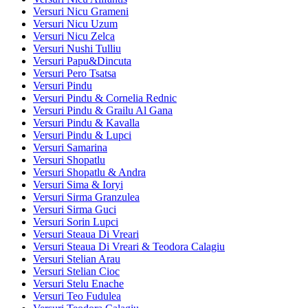
Versuri Nicu Grameni
Versuri Nicu Uzum
Versuri Nicu Zelca
Versuri Nushi Tulliu
Versuri Papu&Dincuta
Versuri Pero Tsatsa
Versuri Pindu
Versuri Pindu & Cornelia Rednic
Versuri Pindu & Grailu Al Gana
Versuri Pindu & Kavalla
Versuri Pindu & Lupci
Versuri Samarina
Versuri Shopatlu
Versuri Shopatlu & Andra
Versuri Sima & Ioryi
Versuri Sirma Granzulea
Versuri Sirma Guci
Versuri Sorin Lupci
Versuri Steaua Di Vreari
Versuri Steaua Di Vreari & Teodora Calagiu
Versuri Stelian Arau
Versuri Stelian Cioc
Versuri Stelu Enache
Versuri Teo Fudulea