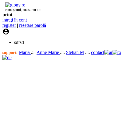
cama şcurti, aoa suntu tuti
print
intraţi în cont
register
|
resetare parolă

sdfsd
Maria
.::.
Anne Marie
.::.
Stelian M
.::.
contact
support: