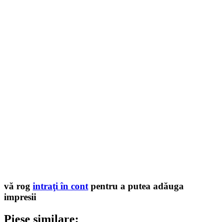
vă rog
intraţi în cont
pentru a putea adăuga
impresii
Piese similare: