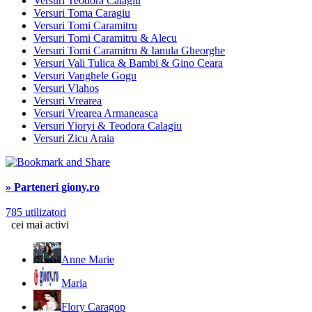
Versuri Teodora Calagiu
Versuri Toma Caragiu
Versuri Tomi Caramitru
Versuri Tomi Caramitru & Alecu
Versuri Tomi Caramitru & Ianula Gheorghe
Versuri Vali Tulica & Bambi & Gino Ceara
Versuri Vanghele Gogu
Versuri Vlahos
Versuri Vrearea
Versuri Vrearea Armaneasca
Versuri Yioryi & Teodora Calagiu
Versuri Zicu Araia
» Parteneri giony.ro
785 utilizatori
cei mai activi
Anne Marie
Maria
Flory Caragop