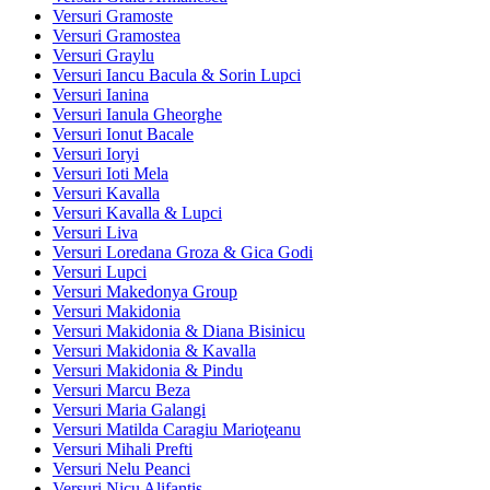
Versuri Gramoste
Versuri Gramostea
Versuri Graylu
Versuri Iancu Bacula & Sorin Lupci
Versuri Ianina
Versuri Ianula Gheorghe
Versuri Ionut Bacale
Versuri Ioryi
Versuri Ioti Mela
Versuri Kavalla
Versuri Kavalla & Lupci
Versuri Liva
Versuri Loredana Groza & Gica Godi
Versuri Lupci
Versuri Makedonya Group
Versuri Makidonia
Versuri Makidonia & Diana Bisinicu
Versuri Makidonia & Kavalla
Versuri Makidonia & Pindu
Versuri Marcu Beza
Versuri Maria Galangi
Versuri Matilda Caragiu Marioţeanu
Versuri Mihali Prefti
Versuri Nelu Peanci
Versuri Nicu Alifantis