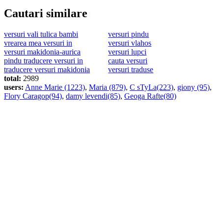
Cautari similare
versuri vali tulica bambi
versuri pindu
vrearea mea versuri in
versuri vlahos
versuri makidonia-aurica
versuri lupci
pindu traducere versuri in
cauta versuri
traducere versuri makidonia
versuri traduse
total:
2989
users:
Anne Marie (1223)
,
Maria (879)
,
C sTyLa(223)
,
giony (95)
,
Flory Caragop(94)
,
damy levendi(85)
,
Geoga Rafte(80)