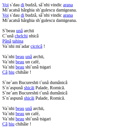
Voi
s`dau
di
budzâ, sâ`nhi vindic
arana
Mi`acatsâ hârghia sh`gulescu damigeana.
Voi
s`dau
di
budzâ, sâ`nhi vindic
arana
Mi`acatsâ hârghia sh`gulescu damigeana.
S`beau
unâ
archii
C`unâ
chelchi
nhicâ
Pânâ
tahina
Va`nhi mi`adar
cicricâ
!
Va`nhi
beau
unâ
archii,
Va`nhi
beau
un café,
Va`nhi
beau
shi`unâ tsigari
Câ
hiu
chihâie !
S`ne`am Bucureshti t`unâ dumânicâ
S`n`aspunâ
shicăi
Palade, Romică.
S`ne`am Bucureshti t`unâ dumânicâ
S`n`aspunâ
shicăi
Palade, Romică.
Va`nhi
beau
unâ
archii,
Va`nhi
beau
un café,
Va`nhi
beau
shi`unâ tsigari
Câ
hiu
chihâie !