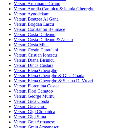
Versuri Armaname Group
Versuri Aurelia Caranicu & Ianula Gheorghe
Versuri Aynodekam
Versuri Boatzea Al Gana
Versuri Bogdan Lascu
Versuri Constantin Belimace
Versuri Costa Daileanu
Versuri Costa Daileanu & Aleclu
Versuri Costa Mina
Versuri Costin Caraulani
Versuri Cristian Ionescu
Versuri Diana Bisinicu
Versuri Dinca Custara
Versuri Elena Gheorghe
Versuri Elena Gheorghe & Gica Coada
Versuri Elena Gheorghe & Steaua Di Vreari
Versuri Florentina Costea
Versuri Flori Caragop
Versuri George Murnu
Versuri Gica Coada
Versuri Gica Godi
Versuri Gigi Ciobanica
Versuri Gigi Sima
Versuri Grai Armanesc
Versuri Graiu Armanescu