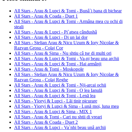
All Stars - Arau & Lupci & Tomi - Bunâ`i bana di bichear
All Stars - Arau & Coada - Duet 1
All Stars - Arau & Lupci & Tomi - Armâna mea cu ochi di
steali
All Stars - Arau & Lupci - Pi`atsea cândushâ
All Stars - Arau & Lupci - Di un lai dor
All Stars - Stelian Arau & Nicu Uzum & Iory Nicolae &
Razvan Grosu - Colaj Cor
All Stars - Arau & Sima - Nu shtiu câ tse di multi ori
All Stars - Arau & Lupci & Tomi - Va-nj beau una archii
All Stars - Arau & Lupci & Tomi - Hai armânji
All Stars - Arau & Tomi - Moskopole
All Stars - Stelian Arau & Nicu Uzum & Iory Nicolae &
Razvan Grosu - Colaj Reghe
All Stars - Arau & Lupci & Tomi - Nji-arcai ochii
All Stars - Arau & Lupci & Tomi - O lea Ianulă
All Stars - Arau & Lupci & Tomi - Lenă lea
All Stars - Yioryi & Lupci - Lăi tinir picurare
All Stars - Yioryi & Lupci & Sima - Lună moi, luna mea
All Stars - Arau & Lupci & Sima - MIX 1
All Stars - Arau & Tomi - Cari nu shtii di vreari
All Stars - Arau & Coada - Duet 2
All Stars - Arau & Lupci - Va`nhi beau unâ archii