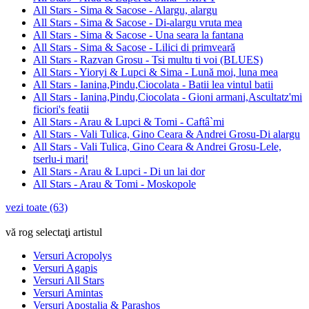
All Stars - Sima & Sacose - Alargu, alargu
All Stars - Sima & Sacose - Di-alargu vruta mea
All Stars - Sima & Sacose - Una seara la fantana
All Stars - Sima & Sacose - Lilici di primveară
All Stars - Razvan Grosu - Tsi multu ti voi (BLUES)
All Stars - Yioryi & Lupci & Sima - Lună moi, luna mea
All Stars - Ianina,Pindu,Ciocolata - Batii lea vintul batii
All Stars - Ianina,Pindu,Ciocolata - Gioni armani,Ascultatz'mi
ficiori's featii
All Stars - Arau & Lupci & Tomi - Caftâ`mi
All Stars - Vali Tulica, Gino Ceara & Andrei Grosu-Di alargu
All Stars - Vali Tulica, Gino Ceara & Andrei Grosu-Lele,
tserlu-i mari!
All Stars - Arau & Lupci - Di un lai dor
All Stars - Arau & Tomi - Moskopole
vezi toate (63)
vă rog selectaţi artistul
Versuri Acropolys
Versuri Agapis
Versuri All Stars
Versuri Amintas
Versuri Apostalia & Parashos