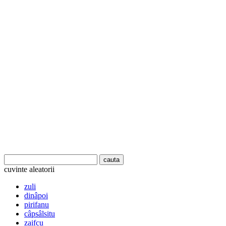
cuvinte aleatorii
zuli
dinâpoi
pirifanu
câpsâlsitu
zaifcu