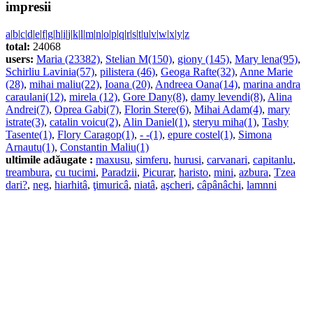
impresii
a
|
b
|
c
|
d
|
e
|
f
|
g
|
h
|
i
|
j
|
k
|
l
|
m
|
n
|
o
|
p
|
q
|
r
|
s
|
t
|
u
|
v
|
w
|
x
|
y
|
z
total:
24068
users:
Maria (23382)
,
Stelian M(150)
,
giony (145)
,
Mary lena(95)
,
Schirliu Lavinia(57)
,
pilistera (46)
,
Geoga Rafte(32)
,
Anne Marie
(28)
,
mihai maliu(22)
,
Ioana (20)
,
Andreea Oana(14)
,
marina andra
caraulani(12)
,
mirela (12)
,
Gore Dany(8)
,
damy levendi(8)
,
Alina
Andrei(7)
,
Oprea Gabi(7)
,
Florin Stere(6)
,
Mihai Adam(4)
,
mary
istrate(3)
,
catalin voicu(2)
,
Alin Daniel(1)
,
steryu miha(1)
,
Tashy
Tasente(1)
,
Flory Caragop(1)
,
- -(1)
,
epure costel(1)
,
Simona
Arnautu(1)
,
Constantin Maliu(1)
ultimile adăugate :
maxusu
,
simferu
,
hurusi
,
carvanari
,
capitanlu
,
treambura
,
cu tucimi
,
Paradzii
,
Picurar
,
haristo
,
mini
,
azbura
,
Tzea
dari?
,
neg
,
hiarhitâ
,
ţimuricâ
,
niatâ
,
aşcheri
,
câpânâchi
,
lamnni