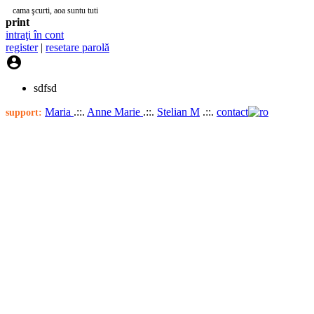
cama şcurti, aoa suntu tuti
print
intraţi în cont
register
|
resetare parolă

sdfsd
Maria
.::.
Anne Marie
.::.
Stelian M
.::.
contact
support: