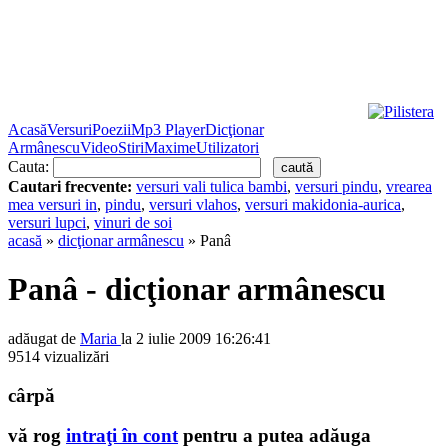
Acasă
Versuri
Poezii
Mp3 Player
Dicţionar
Armânescu
Video
Stiri
Maxime
Utilizatori
Cauta:
Cautari frecvente:
versuri vali tulica bambi
,
versuri pindu
,
vrearea
mea versuri in
,
pindu
,
versuri vlahos
,
versuri makidonia-aurica
,
versuri lupci
,
vinuri de soi
acasă
»
dicţionar armânescu
» Panâ
Panâ - dicţionar armânescu
adăugat de
Maria
la 2 iulie 2009 16:26:41
9514 vizualizări
cârpă
vă rog
intraţi în cont
pentru a putea adăuga