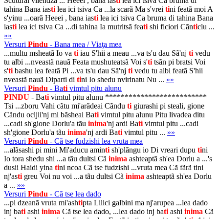
Scuturai vilendza ... Heeei , bana ias
ti
lea ici tsiva Ca bruma di
tahina Bana ias
ti
lea ici tsiva Ca ...la scarã Ma s'vrei
ti
ni featã moi A
s'yinu ...oarã Heeei , bana ias
ti
lea ici tsiva Ca bruma di tahina Bana
ias
ti
lea ici tsiva Ca ...di tahina Ia mutritsã fea
ti
shi ficiori Cãn
ti
clu ...
»»
Versuri
Pindu
- Bana mea / Viaţa mea
...multu msheatã Io va
ti
iau S'hii a meau ...va ts'u dau Sã'nj
ti
vedu
tu albi ...nveastã nauã Feata mushuteatsã Voi s'
ti
tsãn pi bratsi Voi
s'
ti
bashu lea featã Pi ...va ts'u dau Sã'nj
ti
vedu tu albi featã S'hii
nveastã nauã Diparti di
ti
ni Io shedu nvirinatu Nu ...
»»
Versuri
Pindu
- Ba
ti
vimtul pitu alunu
PINDU
- Ba
ti
vimtul pitu alunu **************************
Tsi ...zboru Vahi cãtu mi'arãdeai Cãndu
ti
giurashi pi steali, gione
Cãndu ocljii'nj mi bãsheai Ba
ti
vimtul pitu alunu Pitu livadea ditu
...cadi sh'gione Dorlu'a tãu
inima
'nj ardi Ba
ti
vimtul pitu ...cadi
sh'gione Dorlu'a tãu
inima
'nj ardi Ba
ti
vimtul pitu ...
»»
Versuri
Pindu
- Cã tse fudzishi lea vruta mea
...alãsashi pi mini Mi'aducu amin
ti
sh'plãngu io Di vreari dupu
ti
ni
Io tora shedu shi ...a tãu dultsi Cã
inima
ashteaptã sh'ea Dorlu a ...'s
dusii Haidi yina
ti
ni ncoa Cã tse fudzishi ...vruta mea Cã fãrã tini
nj'as
ti
greu Voi nu voi ...a tãu dultsi Cã
inima
ashteaptã sh'ea Dorlu
a ...
»»
Versuri
Pindu
- Cã tse lea dado
...pi dzeanã vruta mi'ash
ti
pta Lilici galbini ma nj'arupea ...lea dado
inj ba
ti
ashi
inima
Cã tse lea dado, ...lea dado inj ba
ti
ashi
inima
Cã