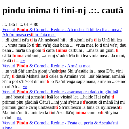
pindu inima ti tini-nj .::. caută
.::. 1861 .::. 61 ÷ 80
Versuri
Pindu
& Cornelia Rednic - Ah msheatã hii lea feata mea /
Ah frumoasa es
ti
tu, fata mea
...di gionli tsi'a
ti
ia Ah msheatã hii ...di gionli tsi'a
ti
ia Unã hii lea
..., vruta mea Io ti
ti
ni va'nj dau bana ..., vruta mea Io ti tini va'nj dau
bana ...mã'ta un gioni
ti
cãftã
Inima
cãrbuni , ...mã'ta un gioni
ti
cãftã
Inima
cãrbuni , ...ma'nj s' adrã Ma tini lea vruta mea ...la mini,
featã
ti
...
»»
Versuri
Pindu
& Cornelia Rednic - Armãna mea
...tu vali Shi’armãn gionj u’ash
ti
pta Shi u’astãie in ...mea D’iu yini
iu’nj
ti
dutsã Mshatã ias
ti
calea ta Armãna voi ...nã’bãsheari armãnã
S’nu pot s’ti’scot dit min
ti
io Nã’ntreagã sãptãmãnã, armãna ...celnic
mari Ah ...
»»
Versuri
Pindu
& Cornelia Rednic - asarnoaptea dado tu gãrdinã
...unã boatsi inj greash
ti
Itsã lea vitsinã lea ...haide Hai tsi'nj
ti
priimni pitu gãrdinã Cãtu'i ...inj yini s'yinu s'
ti
'acatsu di mãnã Inj mi
priimnu gione cã'nj undzeash
ti
Sh'mutrescu la lunã cã nyiliceash
ti
Ma tini s'nu ti ...mintea la
ti
ni Ascultã'nj
inima
cum ba
ti
Sh'yina
mãni ...
»»
Versuri
Pindu
& Cornelia Rednic - Feata cu perlu & Asculta'mi
gione