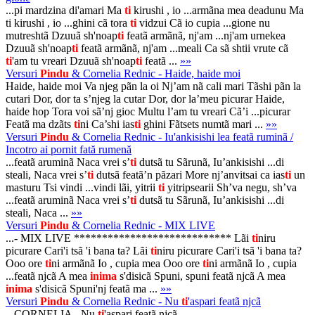
...pi mardzina di'amari Ma
ti
kirushi , io ...armãna mea deadunu Ma
ti kirushi , io ...ghini cã tora
ti
vidzui Cã io cupia ...gione nu
mutreshtã Dzuuã sh'noap
ti
featã armãnã, nj'am ...nj'am urnekea
Dzuuã sh'noap
ti
featã armãnã, nj'am ...meali Ca sã shtii vrute cã
ti
'am tu vreari Dzuuã sh'noap
ti
featã ...
»»
Versuri
Pindu
& Cornelia Rednic - Haide, haide moi
Haide, haide moi Va njeg pãn la oi Nj’am nã cali mari Tãshi pãn la
cutari Dor, dor ta s’njeg la cutar Dor, dor la’meu picurar Haide,
haide hop Tora voi sã’nj gioc Multu l’am tu vreari Cã’i ...picurar
Featã ma dzãts
ti
ni Ca’shi ias
ti
ghini Fãtsets numtã mari ...
»»
Versuri
Pindu
& Cornelia Rednic - Iu'ankisishi lea featã ruminã /
Incotro ai pornit fată rumenă
...featã aruminã Naca vrei s’
ti
dutsã tu Sãrunã, Iu’ankisishi ...di
steali, Naca vrei s’
ti
dutsã featã’n pãzari More nj’anvitsai ca ias
ti
un
masturu Tsi vindi ...vindi lãi, yitrii
ti
yitripsearii Sh’va negu, sh’va
...featã aruminã Naca vrei s’
ti
dutsã tu Sãrunã, Iu’ankisishi ...di
steali, Naca ...
»»
Versuri
Pindu
& Cornelia Rednic - MIX LIVE
...- MIX LIVE **************************** Lãi
ti
niru
picurare Cari'i tsã 'i bana ta? Lãi
ti
niru picurare Cari'i tsã 'i bana ta?
Ooo ore
ti
ni armãnã Io , cupia mea Ooo ore
ti
ni armãnã Io , cupia
...featã njcã A mea
inima
s'disicã Spuni, spuni featã njcã A mea
inima
s'disicã Spuni'nj featã ma ...
»»
Versuri
Pindu
& Cornelia Rednic - Nu
ti
'aspari featã njcã
...CORNELIA - Nu
ti
'aspari featã njcã