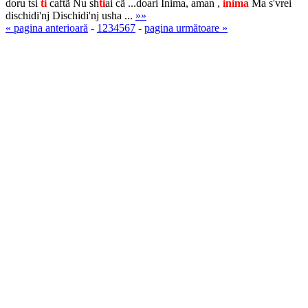
doru tsi
ti
caftã Nu sh
ti
ai cã ...doari Inima, aman ,
inima
Ma s'vrei
dischidi'nj Dischidi'nj usha ...
»»
« pagina anterioară
-
1
2
3
4
5
6
7
-
pagina următoare »