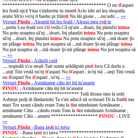
****************************************** O nu
ti
'aspari
lea featã njcã Yina s'nidzemu tu mun
ti
Aclo ishi ari lea shopatlu
aratsi Sh'io va'nj ti bashu pi frãm
ti
Nu lãi gione , ...nu'ashi ...
»»
Versuri
Pindu
- Aleaptã hii lea featã / Aleasa mea eş
ti
tu
...portu Lea featã voi s'
ti
vedu Cã nj'am ...doari, Inj plandzi
inima
Nu potu noaptea sã'nj ...doari, Inj plandzi
inima
Nu potu noaptea
sã'nj ...doari, Inj plandzi
inima
Nu potu noaptea sã'nj ...mă doare Şi-
mi plânge
inima
Nu pot noaptea să ...mă doare Şi-mi plânge
inima
Nu pot noaptea să ...mă doare Şi-mi plânge
inima
Nu pot noaptea să
...
»»
Versuri
Pindu
- Arãurli curã
..., noptsãli s'cu steali Tuti suntu arãdãpsiti pis
ti
locu Cã dorlu a
...anji Tini vrutã nu'nj
ti
'aspari Nu
ti
'aspari , io'nj tsã ...anji Tini vrutã
nu
ti
'aspari Nu
ti
'aspari , io'nj ...
»»
Versuri
Pindu
- Armãname cãtu inj hii tu'anami
PINDU
- Armãname cãtu inj hii tu'anami
******************************* Tutã dzuua stau la ushi
Ashtept puilj di lãndarushi Ta s'mi aducã nã scrisoari Di la fra
ti
li ma
mari Tru xeani cãndu eram Tutu la
ti
ni minduiam Armãname ,
armãname Cãtu ...cãndu eram Tutu la
ti
ni minduiam Armãname ,
armãname Cãtu ...anami *******************
PINDU
- LIVE
»»
Versuri
Pindu
- Bana ias
ti
ici tsiva
PINDU
- Bana ias
ti
ici tsiva **************************