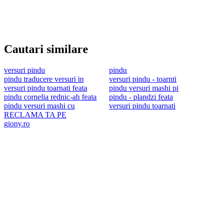
Cautari similare
versuri pindu
pindu
pindu traducere versuri in
versuri pindu - toarnti
versuri pindu toarnati feata
pindu versuri mashi pi
pindu cornelia rednic-ah feata
pindu - plandzi feata
pindu versuri mashi cu
versuri pindu toarnati
RECLAMA TA PE
giony.ro