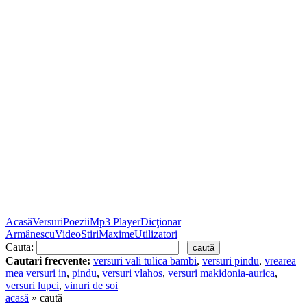
Acasă
Versuri
Poezii
Mp3 Player
Dicţionar
Armânescu
Video
Stiri
Maxime
Utilizatori
Cauta:
Cautari frecvente:
versuri vali tulica bambi
,
versuri pindu
,
vrearea
mea versuri in
,
pindu
,
versuri vlahos
,
versuri makidonia-aurica
,
versuri lupci
,
vinuri de soi
acasă
» caută