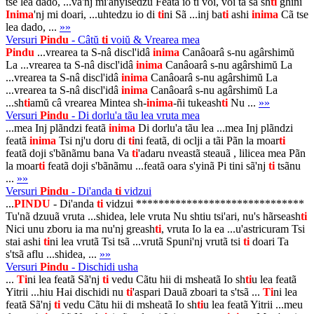
tse lea dado, ...va'nj mi'anyisedzu Featã io ti voi, voi ta sã sh
ti
ghini
Inima
'nj mi doari, ...uhtedzu io di
ti
ni Sã ...inj ba
ti
ashi
inima
Cã tse
lea dado, ...
»»
Versuri
Pindu
- Câtŭ
ti
voiŭ & Vrearea mea
Pindu
...vrearea ta S-nâ discl'idâ
inima
Canâoarâ s-nu agârshimŭ
La ...vrearea ta S-nâ discl'idâ
inima
Canâoarâ s-nu agârshimŭ La
...vrearea ta S-nâ discl'idâ
inima
Canâoarâ s-nu agârshimŭ La
...vrearea ta S-nâ discl'idâ
inima
Canâoarâ s-nu agârshimŭ La
...sh
ti
amŭ câ vrearea Mintea sh-
inima
-ñi tukeash
ti
Nu ...
»»
Versuri
Pindu
- Di dorlu'a tãu lea vruta mea
...mea Inj plãndzi featã
inima
Di dorlu'a tãu lea ...mea Inj plãndzi
featã
inima
Tsi nj'u doru di
ti
ni featã, di oclji a tãi Pãn la moar
ti
featã doji s'bãnãmu bana Va
ti
'adaru nveastã steauã , lilicea mea Pãn
la moar
ti
featã doji s'bãnãmu ...featã oara s'yinã Pi tini sã'nj
ti
tsãnu
...
»»
Versuri
Pindu
- Di'anda
ti
vidzui
...
PINDU
- Di'anda
ti
vidzui ******************************
Tu'nã dzuuã vruta ...shidea, lele vruta Nu shtiu tsi'ari, nu's hãrseash
ti
Nici unu zboru ia ma nu'nj greash
ti
, vruta Io la ea ...u'astricuram Tsi
stai ashi
ti
ni lea vrutã Tsi tsã ...vrutã Spuni'nj vrutã tsi
ti
doari Ta
s'tsã aflu ...shidea, ...
»»
Versuri
Pindu
- Dischidi usha
...
Ti
ni lea featã Sã'nj
ti
vedu Cãtu hii di msheatã Io sh
ti
u lea featã
Yitrii ...hiu Hai dischidi nu
ti
'aspari Dauã zboari ta s'tsã ...
Ti
ni lea
featã Sã'nj
ti
vedu Cãtu hii di msheatã Io sh
ti
u lea featã Yitrii ...meu