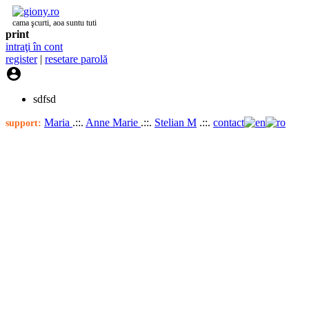
cama şcurti, aoa suntu tuti
print
intraţi în cont
register
|
resetare parolă

sdfsd
Maria
.::.
Anne Marie
.::.
Stelian M
.::.
contact
support: