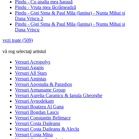
Pindu - Cu analta mea harauã
Pindu - Vruta mea lâcrâmeadzâ
Pindu - Gigi Sima & Paul Mila (Ianina) - Nunta Mihai si
Dana Vriscu 2
Pindu - Gigi Sima & Paul Mila (Ianina) - Nunta Mihai si
Dana Vriscu
vezi toate (509)
vă rog selectaţi artistul
Versuri Acropolys
Versuri Agapis
Versuri All Stars
Versuri Amintas
Versuri Apostalia & Parashos
Versuri Armaname Group
Versuri Aurelia Caranicu & Ianula Gheorghe
Versuri Aynodekam
Versuri Boatzea Al Gana
Versuri Bogdan Lascu
Versuri Constantin Belimace
Versuri Costa Daileanu
Versuri Costa Daileanu & Aleclu
Versuri Costa Mina