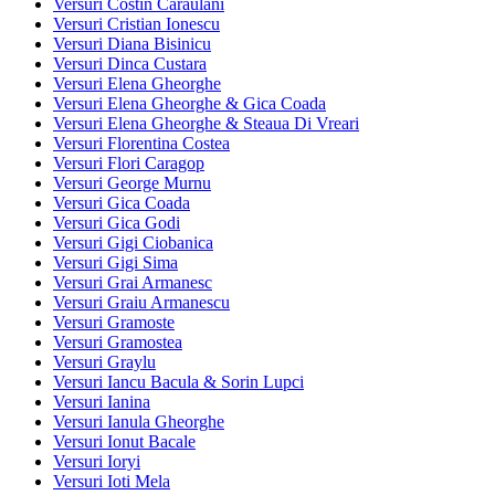
Versuri Costin Caraulani
Versuri Cristian Ionescu
Versuri Diana Bisinicu
Versuri Dinca Custara
Versuri Elena Gheorghe
Versuri Elena Gheorghe & Gica Coada
Versuri Elena Gheorghe & Steaua Di Vreari
Versuri Florentina Costea
Versuri Flori Caragop
Versuri George Murnu
Versuri Gica Coada
Versuri Gica Godi
Versuri Gigi Ciobanica
Versuri Gigi Sima
Versuri Grai Armanesc
Versuri Graiu Armanescu
Versuri Gramoste
Versuri Gramostea
Versuri Graylu
Versuri Iancu Bacula & Sorin Lupci
Versuri Ianina
Versuri Ianula Gheorghe
Versuri Ionut Bacale
Versuri Ioryi
Versuri Ioti Mela