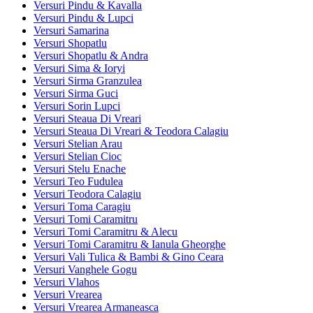
Versuri Pindu & Kavalla
Versuri Pindu & Lupci
Versuri Samarina
Versuri Shopatlu
Versuri Shopatlu & Andra
Versuri Sima & Ioryi
Versuri Sirma Granzulea
Versuri Sirma Guci
Versuri Sorin Lupci
Versuri Steaua Di Vreari
Versuri Steaua Di Vreari & Teodora Calagiu
Versuri Stelian Arau
Versuri Stelian Cioc
Versuri Stelu Enache
Versuri Teo Fudulea
Versuri Teodora Calagiu
Versuri Toma Caragiu
Versuri Tomi Caramitru
Versuri Tomi Caramitru & Alecu
Versuri Tomi Caramitru & Ianula Gheorghe
Versuri Vali Tulica & Bambi & Gino Ceara
Versuri Vanghele Gogu
Versuri Vlahos
Versuri Vrearea
Versuri Vrearea Armaneasca