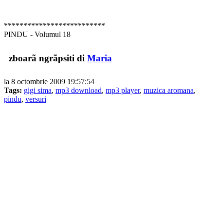
**************************
PINDU - Volumul 18
zboarã ngrãpsiti di
Maria
la 8 octombrie 2009 19:57:54
Tags:
gigi sima
,
mp3 download
,
mp3 player
,
muzica aromana
,
pindu
,
versuri