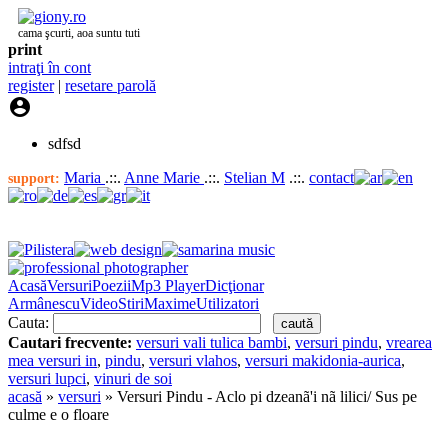
cama şcurti, aoa suntu tuti
print
intraţi în cont
register
|
resetare parolă

sdfsd
Maria
.::.
Anne Marie
.::.
Stelian M
.::.
contact
support:
Acasă
Versuri
Poezii
Mp3 Player
Dicţionar
Armânescu
Video
Stiri
Maxime
Utilizatori
Cauta:
Cautari frecvente:
versuri vali tulica bambi
,
versuri pindu
,
vrearea
mea versuri in
,
pindu
,
versuri vlahos
,
versuri makidonia-aurica
,
versuri lupci
,
vinuri de soi
acasă
»
versuri
» Versuri Pindu - Aclo pi dzeanã'i nã lilici/ Sus pe
culme e o floare