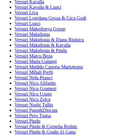
Versuri Kavalla
Versuri Kavalla & Lupci
Versuri Liva
Versuri Loredana Groza & Gica Godi
Versuri Lupci
Versuri Makedonya Group
Versuri Makidonia
Versuri Makidonia & Diana Bisinicu
Versuri Makidonia & Kavalla
Versuri Makidonia & Pindu
Versuri Marcu Beza
Versuri Maria Galangi
Versuri Matilda Caragiu Marioţeanu
Versuri Mihali Prefti
Versuri Nelu Peanci
Versuri Nicu Alifantis
Versuri Nicu Grameni
Versuri Nicu Uzum
Versuri Nicu Zelca
Versuri Nushi Tulliu
Versuri Papu&Dincuta
Versuri Pero Tsatsa
Versuri Pindu
Versuri Pindu & Cornelia Rednic
Versuri Pindu & Grailu Al Gana