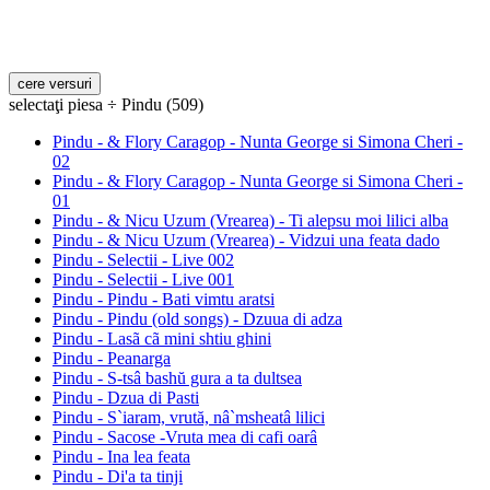
selectaţi piesa ÷ Pindu (509)
Pindu - & Flory Caragop - Nunta George si Simona Cheri -
02
Pindu - & Flory Caragop - Nunta George si Simona Cheri -
01
Pindu - & Nicu Uzum (Vrearea) - Ti alepsu moi lilici alba
Pindu - & Nicu Uzum (Vrearea) - Vidzui una feata dado
Pindu - Selectii - Live 002
Pindu - Selectii - Live 001
Pindu - Pindu - Bati vimtu aratsi
Pindu - Pindu (old songs) - Dzuua di adza
Pindu - Lasã cã mini shtiu ghini
Pindu - Peanarga
Pindu - S-tsâ bashŭ gura a ta dultsea
Pindu - Dzua di Pasti
Pindu - S`iaram, vrută, nâ`msheatâ lilici
Pindu - Sacose -Vruta mea di cafi oarâ
Pindu - Ina lea feata
Pindu - Di'a ta tinji