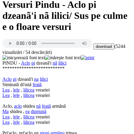
Versuri Pindu - Aclo pi
dzeanã'i nã lilici/ Sus pe culme
e o floare versuri
(5244
vizualizări / 54 descărcări)
PINDU -
Aclo
pi
dzeanã'i
nã
lilici
**************************
Aclo
pi
dzeanã'i
na
lilici
Siminatã di'unã
featã
Lea
,
lele
,
lilicea
vreariei
Lea
,
lele
,
lilicea
vreariei
Aclo,
aclo
shidea
nã
featã
armãnã
Ma
shidea ,
ea
dipriunã
Lea
,
lele
,
lilicea
vreariei
Lea
,
lele
,
lilicea
vreariei
Pri'aclo, pri'aclo un
gioni
armãnu
tritsea