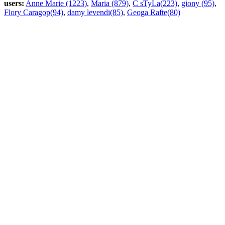
users:
Anne Marie (1223)
,
Maria (879)
,
C sTyLa(223)
,
giony (95)
,
Flory Caragop(94)
,
damy levendi(85)
,
Geoga Rafte(80)