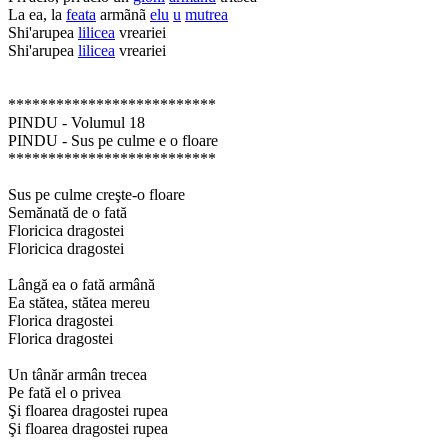
La ea, la
feata
armãnã
elu
u
mutrea
Shi'arupea
lilicea
vreariei
Shi'arupea
lilicea
vreariei
**************************
PINDU - Volumul 18
PINDU - Sus pe culme e o floare
**************************
Sus pe culme creşte-o floare
Semănată de o fată
Floricica dragostei
Floricica dragostei
Lângă ea o fată armână
Ea stătea, stătea mereu
Florica dragostei
Florica dragostei
Un tânăr armân trecea
Pe fată el o privea
Şi floarea dragostei rupea
Şi floarea dragostei rupea