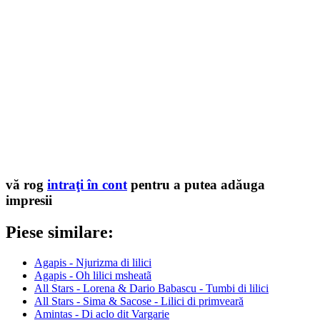
vă rog
intraţi în cont
pentru a putea adăuga
impresii
Piese similare:
Agapis - Njurizma di lilici
Agapis - Oh lilici msheatã
All Stars - Lorena & Dario Babascu - Tumbi di lilici
All Stars - Sima & Sacose - Lilici di primveară
Amintas - Di aclo dit Vargarie