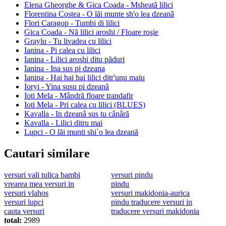
Elena Gheorghe & Gica Coada - Msheatã lilici
Florentina Costea - O lãi munte sh'o lea dzeanã
Flori Caragop - Tumbi di lilici
Gica Coada - Nã lilici aroshi / Floare roşie
Graylu - Tu livadea cu lilici
Ianina - Pi calea cu lilici
Ianina - Lilici aroshi ditu pãduri
Ianina - Ina sus pi dzeana
Ianina - Hai hai hai lilici ditr'unu maiu
Ioryi - Yina susu pi dzeanã
Ioti Mela - Mândră floare trandafir
Ioti Mela - Pri calea cu lilici (BLUES)
Kavalla - In dzeanâ sus tu cânâră
Kavalla - Lilici ditru mai
Lupci - O lăi munti shi`o lea dzeană
Cautari similare
versuri vali tulica bambi
versuri pindu
vrearea mea versuri in
pindu
versuri vlahos
versuri makidonia-aurica
versuri lupci
pindu traducere versuri in
cauta versuri
traducere versuri makidonia
total:
2989