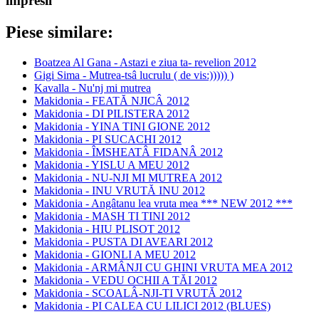
impresii
Piese similare:
Boatzea Al Gana - Astazi e ziua ta- revelion 2012
Gigi Sima - Mutrea-tsâ lucrulu ( de vis:))))) )
Kavalla - Nu'nj mi mutrea
Makidonia - FEATĂ NJICÂ 2012
Makidonia - DI PILISTERA 2012
Makidonia - YINA TINI GIONE 2012
Makidonia - PI SUCACHI 2012
Makidonia - ÎMSHEATÂ FIDANÂ 2012
Makidonia - YISLU A MEU 2012
Makidonia - NU-NJI MI MUTREA 2012
Makidonia - INU VRUTĂ INU 2012
Makidonia - Angâtanu lea vruta mea *** NEW 2012 ***
Makidonia - MASH TI TINI 2012
Makidonia - HIU PLISOT 2012
Makidonia - PUSTA DI AVEARI 2012
Makidonia - GIONLI A MEU 2012
Makidonia - ARMÂNJI CU GHINI VRUTA MEA 2012
Makidonia - VEDU OCHII A TĂI 2012
Makidonia - SCOALÂ-NJI-TI VRUTĂ 2012
Makidonia - PI CALEA CU LILICI 2012 (BLUES)