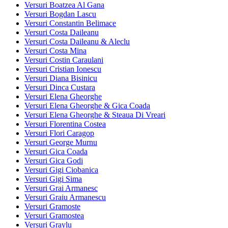
Versuri Boatzea Al Gana
Versuri Bogdan Lascu
Versuri Constantin Belimace
Versuri Costa Daileanu
Versuri Costa Daileanu & Aleclu
Versuri Costa Mina
Versuri Costin Caraulani
Versuri Cristian Ionescu
Versuri Diana Bisinicu
Versuri Dinca Custara
Versuri Elena Gheorghe
Versuri Elena Gheorghe & Gica Coada
Versuri Elena Gheorghe & Steaua Di Vreari
Versuri Florentina Costea
Versuri Flori Caragop
Versuri George Murnu
Versuri Gica Coada
Versuri Gica Godi
Versuri Gigi Ciobanica
Versuri Gigi Sima
Versuri Grai Armanesc
Versuri Graiu Armanescu
Versuri Gramoste
Versuri Gramostea
Versuri Graylu