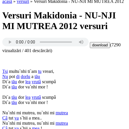
acasă
»
versuri
» Versuri Makidonia - NU-NJI MI MUTREA 2012
Versuri Makidonia - NU-NJI
MI MUTREA 2012 versuri
(7290
vizualizări / 401 descărcări)
Tsi
multu`nhi ti`am
tu
vreari,
Nu
pot
di
dorlu
a
tău
Di`a
tău
dor
lea
vrutâ
scumpâ
Di`a
tău
dor va`nhi mor !
Di`a
tău
dor
lea
vrutâ
scumpâ
Di`a
tău
dor va`nhi mor !
Nu`nhi mi mutrea, nu`nhi mi
mutrea
Câ
tut
va
s`hii a mea..
Nu`nhi mi mutrea, nu`nhi mi
mutrea
Câ
tut
va
s`hii a
mea
!