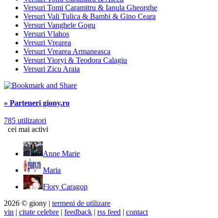
Versuri Tomi Caramitru & Ianula Gheorghe
Versuri Vali Tulica & Bambi & Gino Ceara
Versuri Vanghele Gogu
Versuri Vlahos
Versuri Vrearea
Versuri Vrearea Armaneasca
Versuri Yioryi & Teodora Calagiu
Versuri Zicu Araia
» Parteneri giony.ro
785 utilizatori
cei mai activi
Anne Marie
Maria
Flory Caragop
2026 © giony |
termeni de utilizare
vin
|
citate celebre
|
feedback
|
rss feed
|
contact