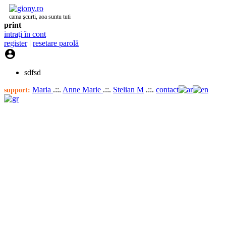
cama şcurti, aoa suntu tuti
print
intraţi în cont
register
|
resetare parolă

sdfsd
Maria
.::.
Anne Marie
.::.
Stelian M
.::.
contact
support: