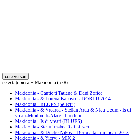
selectaţi piesa ÷ Makidonia (578)
Makidonia - Cantic ti Tatiana & Dani Zorica
Makidonia - & Lorena Babascu - DORLU 2014
Makidonia - BLUES (Selectii)
Makidonia - & Vrearea - Stelian Arau & Nicu Uzum - Is di
vreari-Minduierli-Alargu hiu di tini
Makidonia - Is di vreari (BLUES)
Makidonia - Steau` msheatâ di pi tseru
Makidonia - & Ditcho Nikov - Dorlu a tau mi moari 2013
Makidonia - & Yioryi - MIX 2