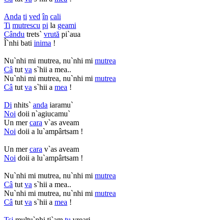
Anda
ti
ved
în
cali
Ti
mutrescu
pi
la
geami
Cându
trets`
vrută
pi`aua
Î`nhi bati
inima
!
Nu`nhi mi mutrea, nu`nhi mi
mutrea
Câ
tut
va
s`hii a mea..
Nu`nhi mi mutrea, nu`nhi mi
mutrea
Câ
tut
va
s`hii a
mea
!
Di
nhits`
anda
iaramu`
Noi
doii n`agiucamu`
Un mer
cara
v`as aveam
Noi
doii a lu`ampârtsam !
Un mer
cara
v`as aveam
Noi
doii a lu`ampârtsam !
Nu`nhi mi mutrea, nu`nhi mi
mutrea
Câ
tut
va
s`hii a mea..
Nu`nhi mi mutrea, nu`nhi mi
mutrea
Câ
tut
va
s`hii a
mea
!
Tsi
multu`nhi ti`am
tu
vreari,