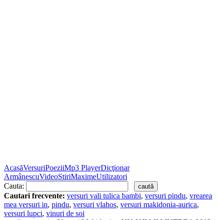
Acasă
Versuri
Poezii
Mp3 Player
Dicţionar
Armânescu
Video
Stiri
Maxime
Utilizatori
Cauta:
Cautari frecvente:
versuri vali tulica bambi
,
versuri pindu
,
vrearea
mea versuri in
,
pindu
,
versuri vlahos
,
versuri makidonia-aurica
,
versuri lupci
,
vinuri de soi