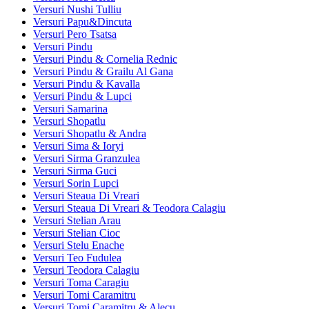
Versuri Nushi Tulliu
Versuri Papu&Dincuta
Versuri Pero Tsatsa
Versuri Pindu
Versuri Pindu & Cornelia Rednic
Versuri Pindu & Grailu Al Gana
Versuri Pindu & Kavalla
Versuri Pindu & Lupci
Versuri Samarina
Versuri Shopatlu
Versuri Shopatlu & Andra
Versuri Sima & Ioryi
Versuri Sirma Granzulea
Versuri Sirma Guci
Versuri Sorin Lupci
Versuri Steaua Di Vreari
Versuri Steaua Di Vreari & Teodora Calagiu
Versuri Stelian Arau
Versuri Stelian Cioc
Versuri Stelu Enache
Versuri Teo Fudulea
Versuri Teodora Calagiu
Versuri Toma Caragiu
Versuri Tomi Caramitru
Versuri Tomi Caramitru & Alecu