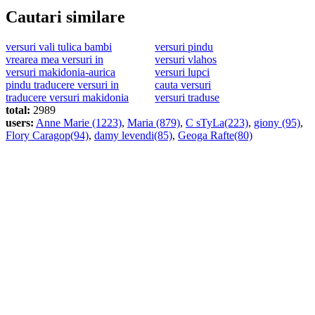
Cautari similare
versuri vali tulica bambi
versuri pindu
vrearea mea versuri in
versuri vlahos
versuri makidonia-aurica
versuri lupci
pindu traducere versuri in
cauta versuri
traducere versuri makidonia
versuri traduse
total:
2989
users:
Anne Marie (1223)
,
Maria (879)
,
C sTyLa(223)
,
giony (95)
,
Flory Caragop(94)
,
damy levendi(85)
,
Geoga Rafte(80)