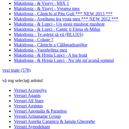
Makidonia - & Yioryi - MIX 1
Makidonia - & Yioryi - Vrearea mea
Makidonia - Cânticlu al Pitu Guli *** NEW 2013 ***
Makidonia - Angâtanu lea vruta mea *** NEW 2012 ***
Makidonia - & Lupci - Un gioni musheat musheat
Makidonia - & Lupci - Cantic ti Elena sh-Mihai
Makidonia - Te-aştept să vii (BLUES)
Makidonia - Colage 7
Makidonia - Cânticlu a Câlâgeadzanjilor
Makidonia - Vanghelitza mea
Makidonia - & Hrista Lupci - A lea feată
Makidonia - & Hrista Lupci - Nu`nhi mi`acatsâ somnul
vezi toate (578)
vă rog selectaţi artistul
Versuri Acropolys
Versuri Agapis
Versuri All Stars
Versuri Amintas
Versuri Apostalia & Parashos
Versuri Armaname Group
Versuri Aurelia Caranicu & Ianula Gheorghe
Versuri Aynodekam