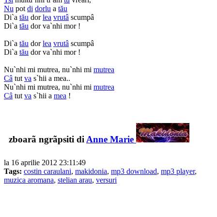
Nu
pot
di
dorlu
a
tău
Di`a
tău
dor
lea
vrutâ
scumpâ
Di`a
tău
dor va`nhi mor !
Di`a
tău
dor
lea
vrutâ
scumpâ
Di`a
tău
dor va`nhi mor !
Nu`nhi mi mutrea, nu`nhi mi
mutrea
Câ
tut
va
s`hii a mea..
Nu`nhi mi mutrea, nu`nhi mi
mutrea
Câ
tut
va
s`hii a
mea
!
zboarã ngrãpsiti di
Anne Marie
la 16 aprilie 2012 23:11:49
Tags:
costin caraulani
,
makidonia
,
mp3 download
,
mp3 player
,
muzica aromana
,
stelian arau
,
versuri