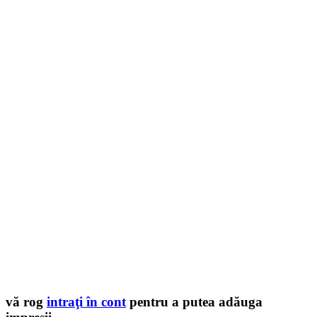
vă rog
intraţi în cont
pentru a putea adăuga