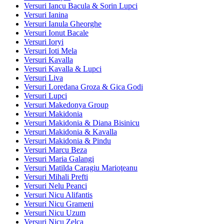
Versuri Iancu Bacula & Sorin Lupci
Versuri Ianina
Versuri Ianula Gheorghe
Versuri Ionut Bacale
Versuri Ioryi
Versuri Ioti Mela
Versuri Kavalla
Versuri Kavalla & Lupci
Versuri Liva
Versuri Loredana Groza & Gica Godi
Versuri Lupci
Versuri Makedonya Group
Versuri Makidonia
Versuri Makidonia & Diana Bisinicu
Versuri Makidonia & Kavalla
Versuri Makidonia & Pindu
Versuri Marcu Beza
Versuri Maria Galangi
Versuri Matilda Caragiu Marioţeanu
Versuri Mihali Prefti
Versuri Nelu Peanci
Versuri Nicu Alifantis
Versuri Nicu Grameni
Versuri Nicu Uzum
Versuri Nicu Zelca