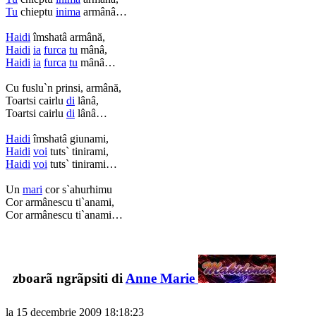
Tu
chieptu
inima
armânâ…
Haidi
îmshatâ armână,
Haidi
ia
furca
tu
mânâ,
Haidi
ia
furca
tu
mânâ…
Cu fuslu`n prinsi, armână,
Toartsi cairlu
di
lânâ,
Toartsi cairlu
di
lânâ…
Haidi
îmshatâ giunami,
Haidi
voi
tuts` tinirami,
Haidi
voi
tuts` tinirami…
Un
mari
cor s`ahurhimu
Cor armânescu ti`anami,
Cor armânescu ti`anami…
zboarã ngrãpsiti di
Anne Marie
la 15 decembrie 2009 18:18:23