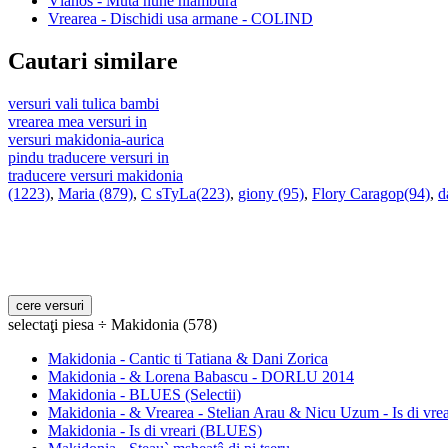
Vlahos - Mutâ nune hlambura
Vrearea - Dischidi usa armane - COLIND
Cautari similare
versuri vali tulica bambi
vrearea mea versuri in
versuri makidonia-aurica
pindu traducere versuri in
traducere versuri makidonia
(1223)
,
Maria (879)
,
C sTyLa(223)
,
giony (95)
,
Flory Caragop(94)
,
d
selectaţi piesa ÷ Makidonia (578)
Makidonia - Cantic ti Tatiana & Dani Zorica
Makidonia - & Lorena Babascu - DORLU 2014
Makidonia - BLUES (Selectii)
Makidonia - & Vrearea - Stelian Arau & Nicu Uzum - Is di vrear
Makidonia - Is di vreari (BLUES)