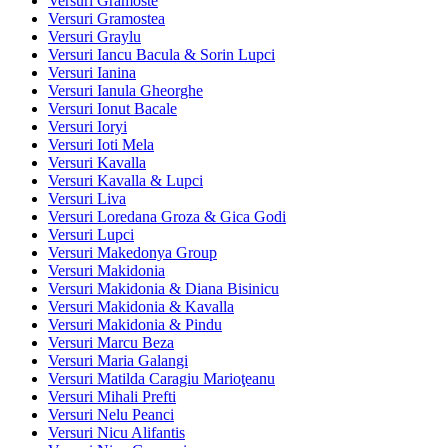
Versuri Gramoste
Versuri Gramostea
Versuri Graylu
Versuri Iancu Bacula & Sorin Lupci
Versuri Ianina
Versuri Ianula Gheorghe
Versuri Ionut Bacale
Versuri Ioryi
Versuri Ioti Mela
Versuri Kavalla
Versuri Kavalla & Lupci
Versuri Liva
Versuri Loredana Groza & Gica Godi
Versuri Lupci
Versuri Makedonya Group
Versuri Makidonia
Versuri Makidonia & Diana Bisinicu
Versuri Makidonia & Kavalla
Versuri Makidonia & Pindu
Versuri Marcu Beza
Versuri Maria Galangi
Versuri Matilda Caragiu Marioţeanu
Versuri Mihali Prefti
Versuri Nelu Peanci
Versuri Nicu Alifantis