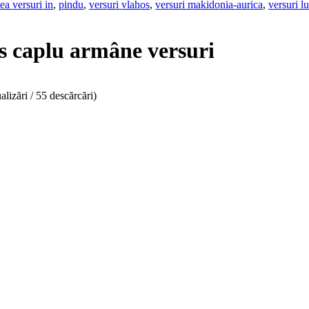
ea versuri in
,
pindu
,
versuri vlahos
,
versuri makidonia-aurica
,
versuri l
s caplu armâne versuri
alizări / 55 descărcări)