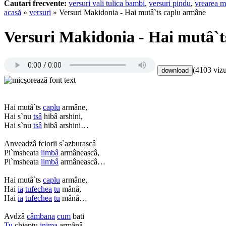
Cautari frecvente:
versuri vali tulica bambi
,
versuri pindu
,
vrearea m
acasă
»
versuri
» Versuri Makidonia - Hai mutâ`ts caplu armâne
Versuri Makidonia - Hai mutâ`t
(4103 vizu
Hai mutâ`ts
caplu
armâne,
Hai s`nu
tsâ
hibâ arshini,
Hai s`nu
tsâ
hibâ arshini…
Anveadzâ fciorii s`azburascâ
Pi`msheata
limbâ
armâneascâ,
Pi`msheata
limbâ
armâneascâ…
Hai mutâ`ts
caplu
armâne,
Hai
ia
tufechea
tu
mânâ,
Hai
ia
tufechea
tu
mânâ…
Avdzâ
câmbana
cum
bati
Tu
chieptu
inima
armânâ,