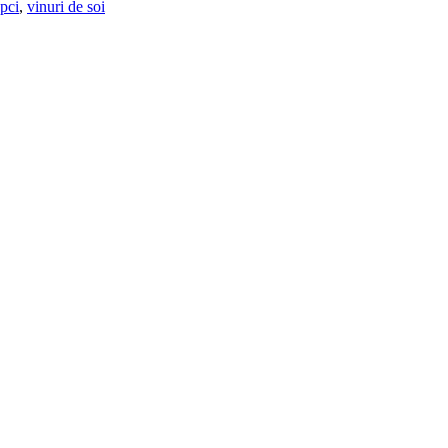
upci
,
vinuri de soi