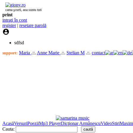
cama şcurti, aoa suntu tuti
print
intraţi în cont
register
|
resetare parolă

sdfsd
Maria
.::.
Anne Marie
.::.
Stelian M
.::.
contact
support:
Acasă
Versuri
Poezii
Mp3 Player
Dicţionar Armânescu
Video
Stiri
Maxim
Cauta: