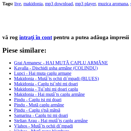
Tags:
live
,
makidonia
,
mp3 download
,
mp3 player
,
muzica aromana
,
vă rog
intraţi în cont
pentru a putea adăuga impresii
Piese similare:
Grai Armanesc - HAI MUTÃ CAPLU ARMÃNE
Kavalla - Dischidi usha armâne (COLINDU)
Lupci - Hai muta caplu armane
Makidonia - Mutâ`ts ochii di`mpadi (BLUES)
Makidonia - Caplu tsi`nhi mi doari
Makidonia - Tsi`nhi mi doari caplu
Makidonia - Hai mutâ`ts caplu armâne
Pindu - Caplu tsi mi doari
Pindu - Mutã caplu armãne
Pindu - Caplu s'tsã mãtsã
Samarina - Caplu tsi mi doari
Stelian Arau - Hai mutâ`ts caplu armâne
Vlahos - Mutâ`ts ochii di`mpadi