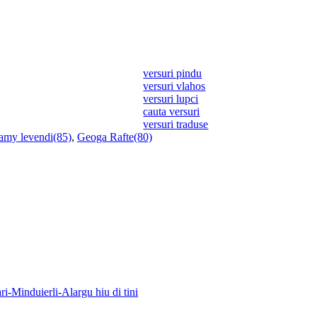
versuri pindu
versuri vlahos
versuri lupci
cauta versuri
versuri traduse
amy levendi(85)
,
Geoga Rafte(80)
i-Minduierli-Alargu hiu di tini