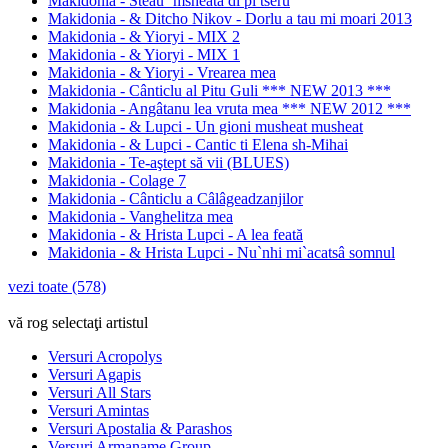
Makidonia - Steau` msheatâ di pi tseru
Makidonia - & Ditcho Nikov - Dorlu a tau mi moari 2013
Makidonia - & Yioryi - MIX 2
Makidonia - & Yioryi - MIX 1
Makidonia - & Yioryi - Vrearea mea
Makidonia - Cânticlu al Pitu Guli *** NEW 2013 ***
Makidonia - Angâtanu lea vruta mea *** NEW 2012 ***
Makidonia - & Lupci - Un gioni musheat musheat
Makidonia - & Lupci - Cantic ti Elena sh-Mihai
Makidonia - Te-aştept să vii (BLUES)
Makidonia - Colage 7
Makidonia - Cânticlu a Câlâgeadzanjilor
Makidonia - Vanghelitza mea
Makidonia - & Hrista Lupci - A lea feată
Makidonia - & Hrista Lupci - Nu`nhi mi`acatsâ somnul
vezi toate (578)
vă rog selectaţi artistul
Versuri Acropolys
Versuri Agapis
Versuri All Stars
Versuri Amintas
Versuri Apostalia & Parashos
Versuri Armaname Group