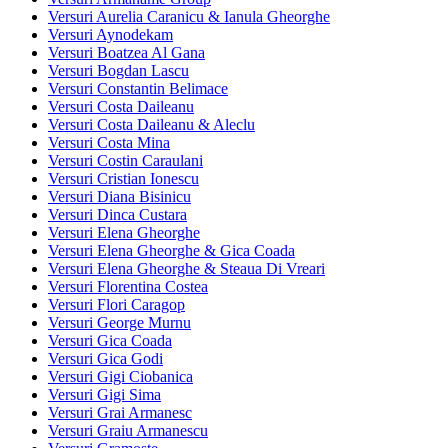
Versuri Aurelia Caranicu & Ianula Gheorghe
Versuri Aynodekam
Versuri Boatzea Al Gana
Versuri Bogdan Lascu
Versuri Constantin Belimace
Versuri Costa Daileanu
Versuri Costa Daileanu & Aleclu
Versuri Costa Mina
Versuri Costin Caraulani
Versuri Cristian Ionescu
Versuri Diana Bisinicu
Versuri Dinca Custara
Versuri Elena Gheorghe
Versuri Elena Gheorghe & Gica Coada
Versuri Elena Gheorghe & Steaua Di Vreari
Versuri Florentina Costea
Versuri Flori Caragop
Versuri George Murnu
Versuri Gica Coada
Versuri Gica Godi
Versuri Gigi Ciobanica
Versuri Gigi Sima
Versuri Grai Armanesc
Versuri Graiu Armanescu