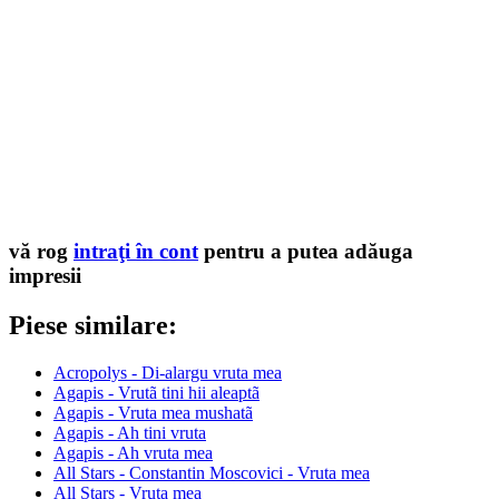
vă rog
intraţi în cont
pentru a putea adăuga
impresii
Piese similare:
Acropolys - Di-alargu vruta mea
Agapis - Vrutã tini hii aleaptã
Agapis - Vruta mea mushatã
Agapis - Ah tini vruta
Agapis - Ah vruta mea
All Stars - Constantin Moscovici - Vruta mea
All Stars - Vruta mea