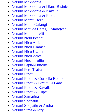
Versuri Makidonia
Versuri Makidonia & Diana Bisinicu
Versuri Makidonia & Kavalla
Versuri Makidonia & Pindu
Versuri Marcu Beza
Versuri Maria Galangi
Versuri Matilda Caragiu Marioţeanu
Versuri Mihali Prefti
Versuri Nelu Peanci
Versuri Nicu Alifantis
Versuri Nicu Grameni
Versuri Nicu Uzum
Versuri Nicu Zelca
Versuri Nushi Tulliu
Versuri Papu&Dincuta
Versuri Pero Tsatsa
Versuri Pindu
Versuri Pindu & Cornelia Rednic
Versuri Pindu & Grailu Al Gana
Versuri Pindu & Kavalla
Versuri Pindu & Lupci
Versuri Samarina
Versuri Shopatlu
Versuri Shopatlu & Andra
Versuri Sima & Ioryi