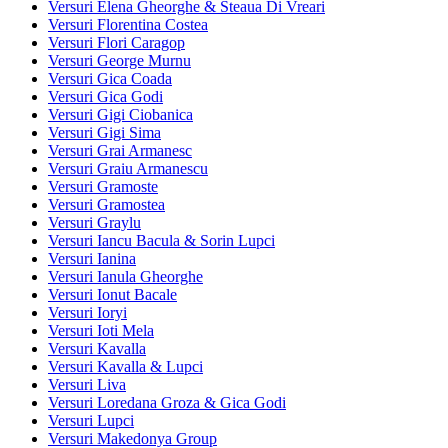
Versuri Elena Gheorghe & Steaua Di Vreari
Versuri Florentina Costea
Versuri Flori Caragop
Versuri George Murnu
Versuri Gica Coada
Versuri Gica Godi
Versuri Gigi Ciobanica
Versuri Gigi Sima
Versuri Grai Armanesc
Versuri Graiu Armanescu
Versuri Gramoste
Versuri Gramostea
Versuri Graylu
Versuri Iancu Bacula & Sorin Lupci
Versuri Ianina
Versuri Ianula Gheorghe
Versuri Ionut Bacale
Versuri Ioryi
Versuri Ioti Mela
Versuri Kavalla
Versuri Kavalla & Lupci
Versuri Liva
Versuri Loredana Groza & Gica Godi
Versuri Lupci
Versuri Makedonya Group