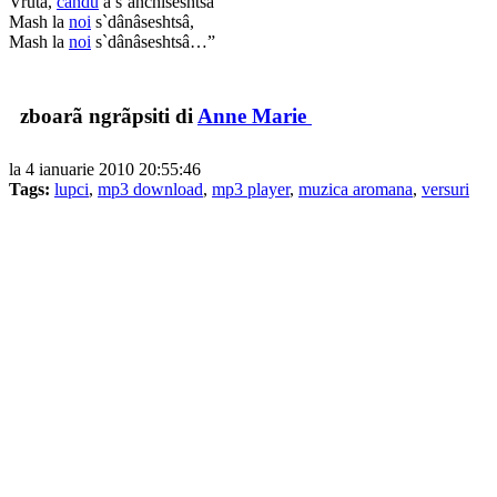
Vrută,
cându
a s`anchiseshtsâ
Mash la
noi
s`dânâseshtsâ,
Mash la
noi
s`dânâseshtsâ…”
zboarã ngrãpsiti di
Anne Marie
la 4 ianuarie 2010 20:55:46
Tags:
lupci
,
mp3 download
,
mp3 player
,
muzica aromana
,
versuri