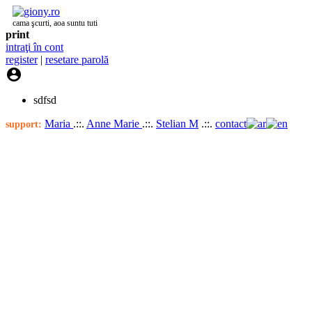
cama şcurti, aoa suntu tuti
print
intraţi în cont
register
|
resetare parolă

sdfsd
Maria
.::.
Anne Marie
.::.
Stelian M
.::.
contact
support: