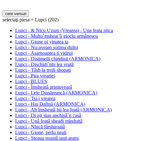
selectaţi piesa ÷ Lupci (202)
Lupci - & Nicu Uzum (Vrearea) - Una feata njica
Lupci - Multu`msheat îi gioclu armânescu
Lupci - Gione pi yinatea ta
Lupci - Nu-aveam somnu dultsi
Lupci - Asarnoaptea ti vidzui
Lupci - Distimelii chindisii (ARMONICA)
Lupci - Dischidi`nhi lea vrută
Lupci - Tâsh la treili shopati
Lupci - Pira vreariei
Lupci - BLUES
Lupci - Îmsheatâ primuvearâ
Lupci - Lele Dunăreancă (ARMONICA)
Lupci - Tsi-i vrearea
Lupci - Hai Dafină (ARMONICA)
Lupci - Ah îmsheatâ hii lea featâ (ARMONICA)
Lupci - Di nji stau anchisâ`n casâ
Lupci - Unâ featâ sheadi minduitâ
Lupci - Nhică fârshiroatâ
Lupci - Gione, perlu neali
Lupci - Steaua noastâ iasti aratsi