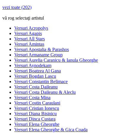
vezi toate (202)
vă rog selectaţi artistul
Versuri Acropolys
Versuri Agapis
Versuri All Stars
Versuri Amintas
Versuri Apostalia & Parashos
Versuri Armaname Group
Versuri Aurelia Caranicu & Ianula Gheorghe
Versuri Aynodekam
Versuri Boatzea Al Gana
Versuri Bogdan Lascu
Versuri Constantin Belimace
Versuri Costa Daileanu
Versuri Costa Daileanu & Aleclu
Versuri Costa Mina
Versuri Costin Caraulani
Versuri Cristian Ionescu
Versuri Diana Bisinicu
Versuri Dinca Custara
Versuri Elena Gheorghe
Versuri Elena Gheorghe & Gica Coada