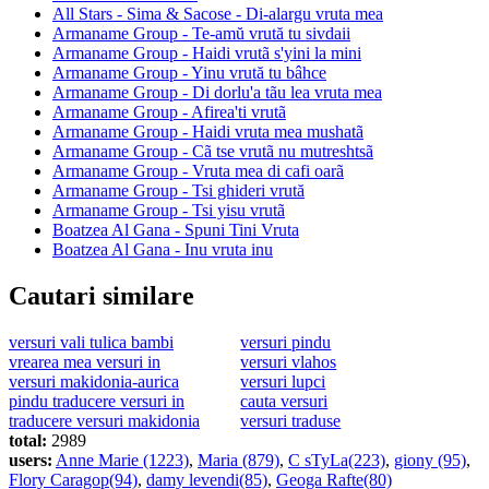
All Stars - Sima & Sacose - Di-alargu vruta mea
Armaname Group - Te-amŭ vrută tu sivdaii
Armaname Group - Haidi vrutã s'yini la mini
Armaname Group - Yinu vrută tu bâhce
Armaname Group - Di dorlu'a tãu lea vruta mea
Armaname Group - Afirea'ti vrutã
Armaname Group - Haidi vruta mea mushatã
Armaname Group - Cã tse vrutã nu mutreshtsã
Armaname Group - Vruta mea di cafi oarã
Armaname Group - Tsi ghideri vrută
Armaname Group - Tsi yisu vrutã
Boatzea Al Gana - Spuni Tini Vruta
Boatzea Al Gana - Inu vruta inu
Cautari similare
versuri vali tulica bambi
versuri pindu
vrearea mea versuri in
versuri vlahos
versuri makidonia-aurica
versuri lupci
pindu traducere versuri in
cauta versuri
traducere versuri makidonia
versuri traduse
total:
2989
users:
Anne Marie (1223)
,
Maria (879)
,
C sTyLa(223)
,
giony (95)
,
Flory Caragop(94)
,
damy levendi(85)
,
Geoga Rafte(80)