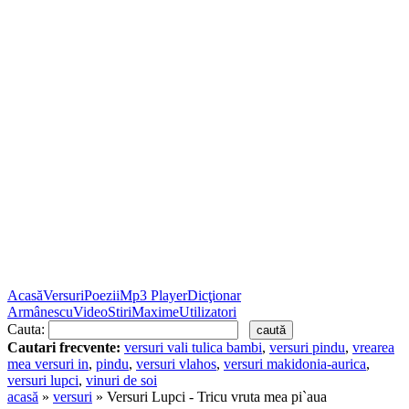
Acasă
Versuri
Poezii
Mp3 Player
Dicţionar
Armânescu
Video
Stiri
Maxime
Utilizatori
Cauta:
Cautari frecvente:
versuri vali tulica bambi
,
versuri pindu
,
vrearea
mea versuri in
,
pindu
,
versuri vlahos
,
versuri makidonia-aurica
,
versuri lupci
,
vinuri de soi
acasă
»
versuri
» Versuri Lupci - Tricu vruta mea pi`aua