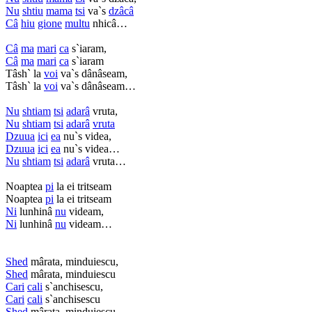
Nu
shtiu
mama
tsi
va`s
dzâcâ
Câ
hiu
gione
multu
nhicâ…
Câ
ma
mari
ca
s`iaram,
Câ
ma
mari
ca
s`iaram
Tâsh` la
voi
va`s dânâseam,
Tâsh` la
voi
va`s dânâseam…
Nu
shtiam
tsi
adarâ
vruta,
Nu
shtiam
tsi
adarâ
vruta
Dzuua
ici
ea
nu`s videa,
Dzuua
ici
ea
nu`s videa…
Nu
shtiam
tsi
adarâ
vruta…
Noaptea
pi
la ei tritseam
Noaptea
pi
la ei tritseam
Ni
lunhinâ
nu
videam,
Ni
lunhinâ
nu
videam…
Shed
mârata, minduiescu,
Shed
mârata, minduiescu
Cari
cali
s`anchisescu,
Cari
cali
s`anchisescu
Shed
mârata, minduiescu…