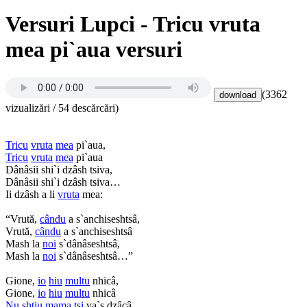
Versuri Lupci - Tricu vruta
mea pi`aua versuri
(3362
vizualizări / 54 descărcări)
Tricu
vruta
mea
pi`aua,
Tricu
vruta
mea
pi`aua
Dânâsii shi`i dzâsh tsiva,
Dânâsii shi`i dzâsh tsiva…
Ii dzâsh a li
vruta
mea:
“Vrută,
cându
a s`anchiseshtsâ,
Vrută,
cându
a s`anchiseshtsâ
Mash la
noi
s`dânâseshtsâ,
Mash la
noi
s`dânâseshtsâ…”
Gione,
io
hiu
multu
nhicâ,
Gione,
io
hiu
multu
nhicâ
Nu
shtiu
mama
tsi
va`s dzâcâ,