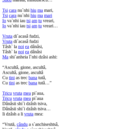
Tsi
cara
nu`nhi
hiu
ma
mari,
Tsi
cara
nu`nhi
hiu
ma
mari
Io
va`nhi iau
tsi
am
tu
vreari,
Io
va`nhi iau
tsi
am
tu
vreari…
Vruta
di`acasâ fudzi,
Vruta
di`acasâ fudzi
Tâsh` la
noi
ea
dânâsi,
Tâsh` la
noi
ea
dânâsi
Ma
shi`anheia î`nhi dzâsi ashi:
“Ascultâ, gione, ascultâ,
Ascultâ, gione, ascultâ
Cu
tini
as trec
bana
tutâ,
Cu
tini
as trec
bana
tutâ…”
Tricu
vruta
mea
pi`aua,
Tricu
vruta
mea
pi`aua
Dânâsii shi`i dzâsh tsiva,
Dânâsii shi`i dzâsh tsiva…
Ii dzâsh a li
vruta
mea:
“Vrută,
cându
a s`anchiseshtsâ,