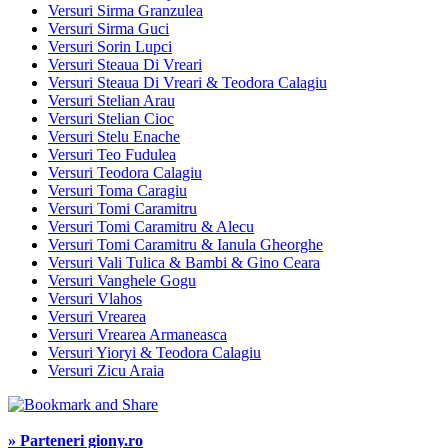
Versuri Sirma Granzulea
Versuri Sirma Guci
Versuri Sorin Lupci
Versuri Steaua Di Vreari
Versuri Steaua Di Vreari & Teodora Calagiu
Versuri Stelian Arau
Versuri Stelian Cioc
Versuri Stelu Enache
Versuri Teo Fudulea
Versuri Teodora Calagiu
Versuri Toma Caragiu
Versuri Tomi Caramitru
Versuri Tomi Caramitru & Alecu
Versuri Tomi Caramitru & Ianula Gheorghe
Versuri Vali Tulica & Bambi & Gino Ceara
Versuri Vanghele Gogu
Versuri Vlahos
Versuri Vrearea
Versuri Vrearea Armaneasca
Versuri Yioryi & Teodora Calagiu
Versuri Zicu Araia
» Parteneri giony.ro