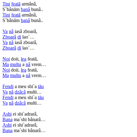
Tini
feată
armânâ,
S`bânăm
banâ
bunâ..
Tini
feată
armânâ,
S`bânăm
banâ
bunâ..
Va
nâ
iasâ zboarâ,
Zboarâ
di
lao`…
Va
nâ
iasâ zboarâ,
Zboarâ
di
lao`…
Noi
doii,
lea
feată,
Ma
multu
a
nâ
vrem…
Noi
doii,
lea
feată,
Ma
multu
a
nâ
vrem…
Fendi
a meu shi`a
tău
Va
nâ
dzâcâ
multi…
Fendi
a meu shi`a
tău
Va
nâ
dzâcâ
multi…
Ashi
ei shi`adrarâ,
Bana
ma`shi bânarâ…
Ashi
ei shi`adrarâ,
Bana
ma`shi bânarâ…