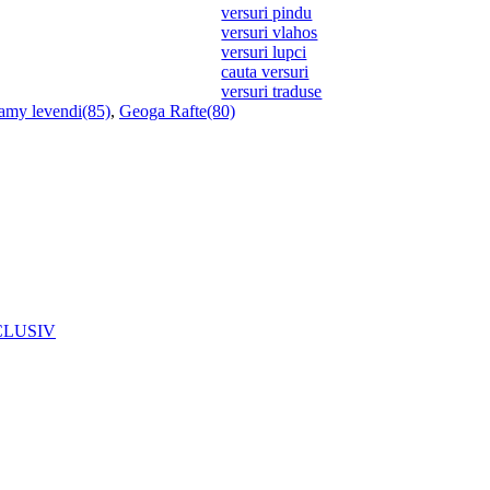
versuri pindu
versuri vlahos
versuri lupci
cauta versuri
versuri traduse
amy levendi(85)
,
Geoga Rafte(80)
EXCLUSIV