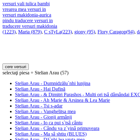
versuri vali tulica bambi
vrearea mea versuri in
versuri makidonia-aurica
pindu traducere versuri in
traducere versuri makidonia
(1223)
,
Maria (879)
,
C sTyLa(223)
,
giony (95)
,
Flory Caragop(94)
,
d
selectaţi piesa ÷ Stelian Arau (57)
Stelian Arau - Dumnidzălu`nhi lunjina
Stelian Arau - Hai Dafină
Stelian Arau - & Dimitri Parashos - Multi ori tsâ dâmândai 
Stelian Arau - Ah Marie & Arsinea & Lea Marie
Stelian Arau - Tsi s-adar
Stelian Arau - Vanghelitsa mea
Stelian Arau - Gionji armânji
Stelian Arau - Io ca pui s`tsâ cântu
Stelian Arau - Cându va z`yinâ primuveara
Stelian Arau - Ma sâ shtiu (BLUES)
Stelian Arau - Dă`nhi lea vruta mea