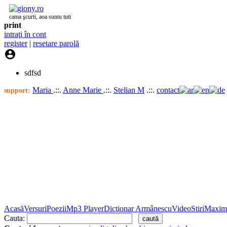
cama şcurti, aoa suntu tuti
print
intraţi în cont
register
|
resetare parolă

sdfsd
Maria
.::.
Anne Marie
.::.
Stelian M
.::.
contact
support:
Acasă
Versuri
Poezii
Mp3 Player
Dicţionar Armânescu
Video
Stiri
Maxim
Cauta: