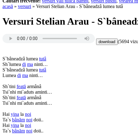
Cautari frecvente:
versuri vali tulica bambi
,
versuri pindu
,
vrearea m
acasă
»
versuri
» Versuri Stelian Arau - S`bâneadzâ lumea tutâ
Versuri Stelian Arau - S`bânead
(5694 vizu
S`bâneadzâ lumea
tutâ
Sh`lumea
di
ma
ninti…
S`bâneadzâ lumea
tutâ
Lumea
di
ma
ninti…
Sh`tini
feată
armânâ
Tsi`nhi mi`aduts aminti…
Sh`tini
feată
armânâ
Tsi`nhi mi`aduts aminti…
Hai
yina
la
noi
Ta`s
bânăm
noi
doii..
Hai
yina
la
noi
Ta`s
bânăm
noi
doii..