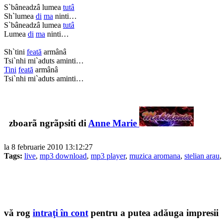
S`bâneadzâ lumea
tutâ
Sh`lumea
di
ma
ninti…
S`bâneadzâ lumea
tutâ
Lumea
di
ma
ninti…
Sh`tini
feată
armânâ
Tsi`nhi mi`aduts aminti…
Tini
feată
armânâ
Tsi`nhi mi`aduts aminti…
zboarã ngrãpsiti di
Anne Marie
la 8 februarie 2010 13:12:27
Tags:
live
,
mp3 download
,
mp3 player
,
muzica aromana
,
stelian arau
vă rog
intraţi în cont
pentru a putea adăuga impresii