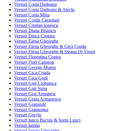
Versuri Costa Daileanu
Versuri Costa Daileanu & Aleclu
Versuri Costa Mina
Versuri Costin Caraulani
Versuri Cristian Ionescu
Versuri Diana Bisinicu
Versuri Dinca Custara
Versuri Elena Gheorghe
Versuri Elena Gheorghe & Gica Coada
Versuri Elena Gheorghe & Steaua Di Vreari
Versuri Florentina Costea
Versuri Flori Caragop
Versuri George Murnu
Versuri Gica Coada
Versuri Gica Godi
Versuri Gigi Ciobanica
Versuri Gigi Sima
Versuri Grai Armanesc
Versuri Graiu Armanescu
Versuri Gramoste
Versuri Gramostea
Versuri Graylu
Versuri Iancu Bacula & Sorin Lupci
Versuri Ianina
Versuri Ianula Gheorghe