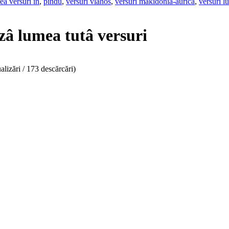
ea versuri in
,
pindu
,
versuri vlahos
,
versuri makidonia-aurica
,
versuri l
zâ lumea tutâ versuri
alizări / 173 descărcări)