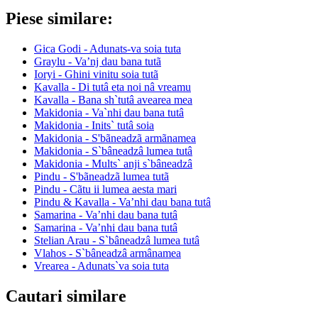
Piese similare:
Gica Godi - Adunats-va soia tuta
Graylu - Va’nj dau bana tutã
Ioryi - Ghini vinitu soia tutã
Kavalla - Di tutâ eta noi nâ vreamu
Kavalla - Bana sh`tutâ avearea mea
Makidonia - Va`nhi dau bana tutâ
Makidonia - Inits` tutâ soia
Makidonia - S'bãneadzã armãnamea
Makidonia - S`bâneadzâ lumea tutâ
Makidonia - Mults` anji s`bâneadzâ
Pindu - S'bãneadzã lumea tutã
Pindu - Cãtu ii lumea aesta mari
Pindu & Kavalla - Va’nhi dau bana tutâ
Samarina - Va’nhi dau bana tutâ
Samarina - Va’nhi dau bana tutâ
Stelian Arau - S`bâneadzâ lumea tutâ
Vlahos - S`bâneadzâ armânamea
Vrearea - Adunats`va soia tuta
Cautari similare