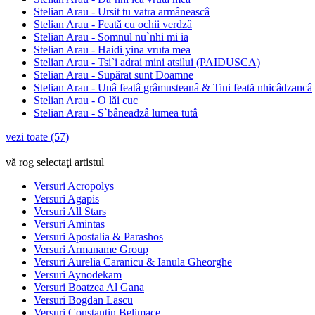
Stelian Arau - Ursit tu vatra armâneascâ
Stelian Arau - Feată cu ochii verdzâ
Stelian Arau - Somnul nu`nhi mi ia
Stelian Arau - Haidi yina vruta mea
Stelian Arau - Tsi`i adrai mini atsilui (PAIDUSCA)
Stelian Arau - Supărat sunt Doamne
Stelian Arau - Unâ featâ grâmusteanâ & Tini feată nhicâdzancâ
Stelian Arau - O lăi cuc
Stelian Arau - S`bâneadzâ lumea tutâ
vezi toate (57)
vă rog selectaţi artistul
Versuri Acropolys
Versuri Agapis
Versuri All Stars
Versuri Amintas
Versuri Apostalia & Parashos
Versuri Armaname Group
Versuri Aurelia Caranicu & Ianula Gheorghe
Versuri Aynodekam
Versuri Boatzea Al Gana
Versuri Bogdan Lascu
Versuri Constantin Belimace