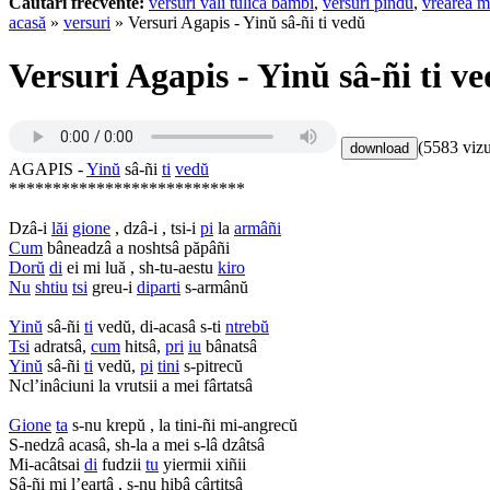
Cautari frecvente:
versuri vali tulica bambi
,
versuri pindu
,
vrearea m
acasă
»
versuri
» Versuri Agapis - Yinŭ sâ-ñi ti vedŭ
Versuri Agapis - Yinŭ sâ-ñi ti v
(5583 vizu
AGAPIS -
Yinŭ
sâ-ñi
ti
vedŭ
***************************
Dzâ-i
lăi
gione
, dzâ-i , tsi-i
pi
la
armâñi
Cum
bâneadzâ a noshtsâ păpâñi
Dorŭ
di
ei mi luă , sh-tu-aestu
kiro
Nu
shtiu
tsi
greu-i
diparti
s-armânŭ
Yinŭ
sâ-ñi
ti
vedŭ, di-acasâ s-ti
ntrebŭ
Tsi
adratsâ,
cum
hitsâ,
pri
iu
bânatsâ
Yinŭ
sâ-ñi
ti
vedŭ,
pi
tini
s-pitrecŭ
Ncl’inâciuni la vrutsii a mei fârtatsâ
Gione
ta
s-nu krepŭ , la tini-ñi mi-angrecŭ
S-nedzâ acasâ, sh-la a mei s-lâ dzâtsâ
Mi-acâtsai
di
fudzii
tu
yiermii xiñii
Sâ-ñi mi l’eartâ , s-nu hibâ cârtitsâ