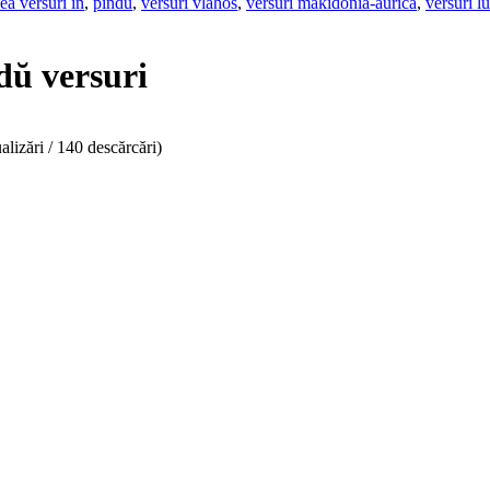
ea versuri in
,
pindu
,
versuri vlahos
,
versuri makidonia-aurica
,
versuri l
edŭ versuri
alizări / 140 descărcări)