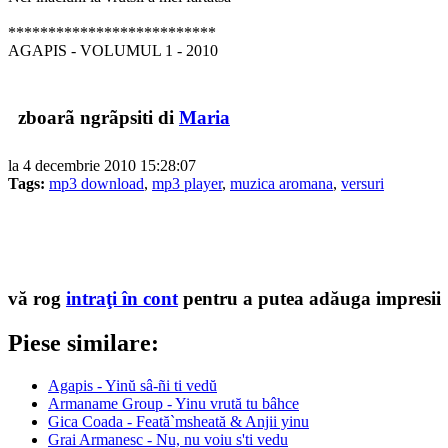
**************************
AGAPIS - VOLUMUL 1 - 2010
zboarã ngrãpsiti di
Maria
la 4 decembrie 2010 15:28:07
Tags:
mp3 download
,
mp3 player
,
muzica aromana
,
versuri
vă rog
intraţi în cont
pentru a putea adăuga impresii
Piese similare:
Agapis - Yinŭ sâ-ñi ti vedŭ
Armaname Group - Yinu vrută tu bâhce
Gica Coada - Feată`msheată & Anjii yinu
Grai Armanesc - Nu, nu voiu s'ti vedu