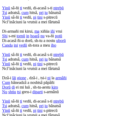
Yinŭ
sâ-ñi
ti
vedŭ, di-acasâ s-ti
ntrebŭ
Tsi
adratsâ,
cum
hitsâ,
pri
iu
bânatsâ
Yinŭ
sâ-ñi
ti
vedŭ,
pi
tini
s-pitrecŭ
Ncl’inâciuni la vrutsii a mei fârtatsâ
Di-armañi mi kirui,
ma
xiñiia
iñi
vrui
Shi
s-mi
tornŭ
in
hoarâ
nu
va-ñi
potŭ
Di-acasâ ñi-u dorŭ, sh-tu a nostu
uborŭ
Canda
ini
vedŭ
sh-tora a meu
iho
Yinŭ
sâ-ñi
ti
vedŭ, di-acasâ s-ti
ntrebŭ
Tsi
adratsâ,
cum
hitsâ,
pri
iu
bânatsâ
Yinŭ
sâ-ñi
ti
vedŭ,
pi
tini
s-pitrecŭ
Ncl’inâciuni la vrutsii a mei fârtatsâ
Dzâ-i
lăi
gione
, dzâ-i , tsi-i
pi
la
armâñi
Cum
bâneadzâ a noshtsâ păpâñi
Dorŭ
di
ei mi luă , sh-tu-aestu
kiro
Nu
shtiu
tsi
greu-i
diparti
s-armânŭ
Yinŭ
sâ-ñi
ti
vedŭ, di-acasâ s-ti
ntrebŭ
Tsi
adratsâ,
cum
hitsâ,
pri
iu
bânatsâ
Yinŭ
sâ-ñi
ti
vedŭ,
pi
tini
s-pitrecŭ
Ncl’inâciuni la vrutsii a mei fârtatsâ