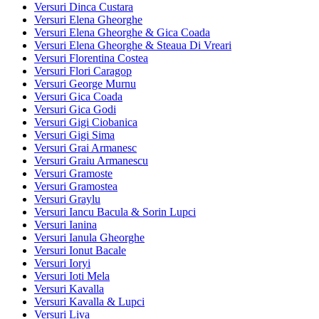
Versuri Dinca Custara
Versuri Elena Gheorghe
Versuri Elena Gheorghe & Gica Coada
Versuri Elena Gheorghe & Steaua Di Vreari
Versuri Florentina Costea
Versuri Flori Caragop
Versuri George Murnu
Versuri Gica Coada
Versuri Gica Godi
Versuri Gigi Ciobanica
Versuri Gigi Sima
Versuri Grai Armanesc
Versuri Graiu Armanescu
Versuri Gramoste
Versuri Gramostea
Versuri Graylu
Versuri Iancu Bacula & Sorin Lupci
Versuri Ianina
Versuri Ianula Gheorghe
Versuri Ionut Bacale
Versuri Ioryi
Versuri Ioti Mela
Versuri Kavalla
Versuri Kavalla & Lupci
Versuri Liva