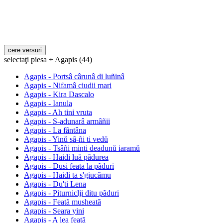
selectaţi piesa ÷ Agapis (44)
Agapis - Portsâ cârunâ di luñinâ
Agapis - Nifamâ ciudii mari
Agapis - Kira Dascalo
Agapis - Ianula
Agapis - Ah tini vruta
Agapis - S-adunarâ armâñii
Agapis - La fântâna
Agapis - Yinŭ sâ-ñi ti vedŭ
Agapis - Tsâñi minti deadunŭ iaramŭ
Agapis - Haidi luă pâdurea
Agapis - Dusi feata la pãduri
Agapis - Haidi ta s'giucãmu
Agapis - Du'ti Lena
Agapis - Piturniclji ditu pãduri
Agapis - Featã musheatã
Agapis - Seara yini
Agapis - A lea featã