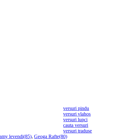
versuri pindu
versuri vlahos
versuri lupci
cauta versuri
versuri traduse
amy levendi(85)
,
Geoga Rafte(80)