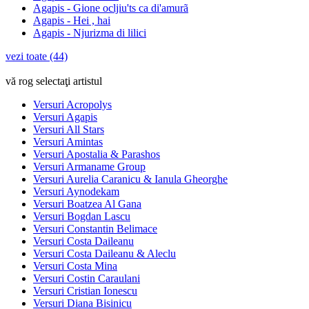
Agapis - Gione ocljiu'ts ca di'amurã
Agapis - Hei , hai
Agapis - Njurizma di lilici
vezi toate (44)
vă rog selectaţi artistul
Versuri Acropolys
Versuri Agapis
Versuri All Stars
Versuri Amintas
Versuri Apostalia & Parashos
Versuri Armaname Group
Versuri Aurelia Caranicu & Ianula Gheorghe
Versuri Aynodekam
Versuri Boatzea Al Gana
Versuri Bogdan Lascu
Versuri Constantin Belimace
Versuri Costa Daileanu
Versuri Costa Daileanu & Aleclu
Versuri Costa Mina
Versuri Costin Caraulani
Versuri Cristian Ionescu
Versuri Diana Bisinicu