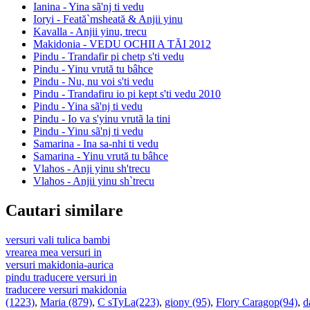
Ianina - Yina sã'nj ti vedu
Ioryi - Feată`msheată & Anjii yinu
Kavalla - Anjii yinu, trecu
Makidonia - VEDU OCHII A TĂI 2012
Pindu - Trandafir pi chetp s'ti vedu
Pindu - Yinu vrută tu bâhce
Pindu - Nu, nu voi s'ti vedu
Pindu - Trandafiru io pi kept s'ti vedu 2010
Pindu - Yina sã'nj ti vedu
Pindu - Io va s'yinu vrutã la tini
Pindu - Yinu sã'nj ti vedu
Samarina - Ina sa-nhi ti vedu
Samarina - Yinu vrută tu bâhce
Vlahos - Anji yinu sh'trecu
Vlahos - Anjii yinu sh`trecu
Cautari similare
versuri vali tulica bambi
vrearea mea versuri in
versuri makidonia-aurica
pindu traducere versuri in
traducere versuri makidonia
(1223)
,
Maria (879)
,
C sTyLa(223)
,
giony (95)
,
Flory Caragop(94)
,
d