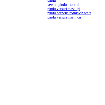
pindu
versuri pindu - toarnti
pindu versuri mashi pi
pindu cornelia rednic-ah feata
pindu versuri mashi cu