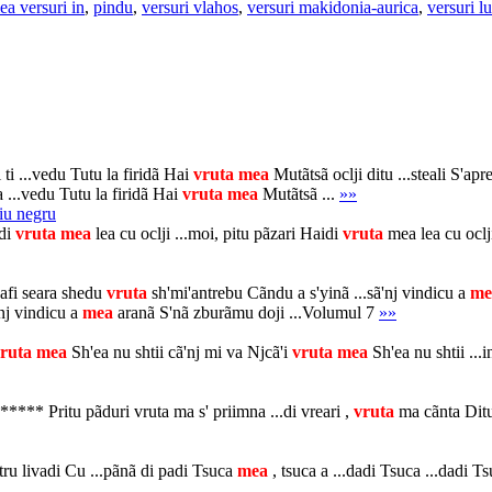
ea versuri in
,
pindu
,
versuri vlahos
,
versuri makidonia-aurica
,
versuri l
...vedu Tutu la firidã Hai
vruta
mea
Mutãtsã oclji ditu ...steali S'apr
a ...vedu Tutu la firidã Hai
vruta
mea
Mutãtsã ...
»»
iu negru
di
vruta
mea
lea cu oclji ...moi, pitu pãzari Haidi
vruta
mea lea cu ocl
afi seara shedu
vruta
sh'mi'antrebu Cãndu a s'yinã ...sã'nj vindicu a
me
nj vindicu a
mea
aranã S'nã zburãmu doji ...Volumul 7
»»
ruta
mea
Sh'ea nu shtii cã'nj mi va Njcã'i
vruta
mea
Sh'ea nu shtii ...
 Pritu pãduri vruta ma s' priimna ...di vreari ,
vruta
ma cãnta Ditu 
u livadi Cu ...pãnã di padi Tsuca
mea
, tsuca a ...dadi Tsuca ...dadi 