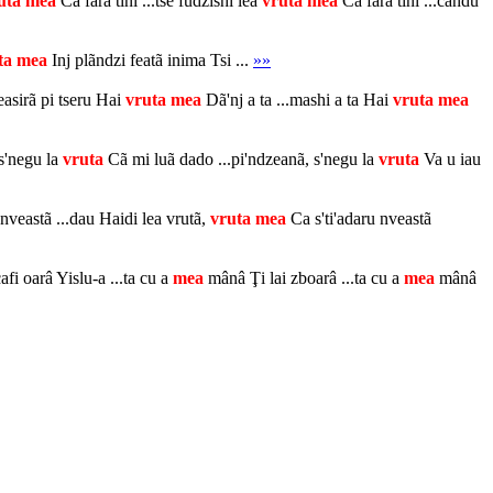
uta
mea
Cã fãrã tini ...tse fudzishi lea
vruta
mea
Cã fãrã tini ...cãndu
ta
mea
Inj plãndzi featã inima Tsi ...
»»
reasirã pi tseru Hai
vruta
mea
Dã'nj a ta ...mashi a ta Hai
vruta
mea
 s'negu la
vruta
Cã mi luã dado ...pi'ndzeanã, s'negu la
vruta
Va u iau
 nveastã ...dau Haidi lea vrutã,
vruta
mea
Ca s'ti'adaru nveastã
afi oarâ Yislu-a ...ta cu a
mea
mânâ Ţi lai zboarâ ...ta cu a
mea
mânâ