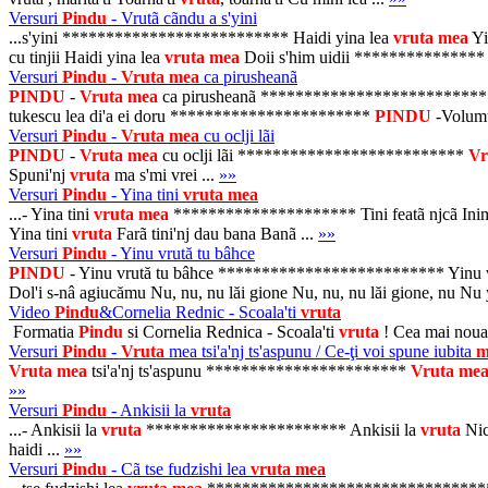
Versuri
Pindu
- Vrutã cãndu a s'yini
...s'yini ************************** Haidi yina lea
vruta
mea
Yi
cu tinjii Haidi yina lea
vruta
mea
Doii s'him uidii **************
Versuri
Pindu
-
Vruta
mea
ca pirusheanã
PINDU
-
Vruta
mea
ca pirusheanã *************************
tukescu lea di'a ei doru ***********************
PINDU
-Volum
Versuri
Pindu
-
Vruta
mea
cu oclji lãi
PINDU
-
Vruta
mea
cu oclji lãi **************************
Vr
Spuni'nj
vruta
ma s'mi vrei ...
»»
Versuri
Pindu
- Yina tini
vruta
mea
...- Yina tini
vruta
mea
********************* Tini featã njcã Inima n
Yina tini
vruta
Farã tini'nj dau bana Banã ...
»»
Versuri
Pindu
- Yinu vrută tu bâhce
PINDU
- Yinu vrută tu bâhce ************************** Yinu vrut
Dol'i s-nâ agiucămu Nu, nu, nu lăi gione Nu, nu, nu lăi gione, nu Nu
Video
Pindu
&Cornelia Rednic - Scoala'ti
vruta
Formatia
Pindu
si Cornelia Rednica - Scoala'ti
vruta
! Cea mai noua 
Versuri
Pindu
-
Vruta
mea tsi'a'nj ts'aspunu / Ce-ţi voi spune iubita
m
Vruta
mea
tsi'a'nj ts'aspunu ***********************
Vruta
me
»»
Versuri
Pindu
- Ankisii la
vruta
...- Ankisii la
vruta
*********************** Ankisii la
vruta
Nic
haidi ...
»»
Versuri
Pindu
- Cã tse fudzishi lea
vruta
mea