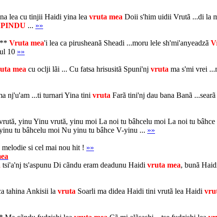
na lea cu tinjii Haidi yina lea
vruta
mea
Doii s'him uidii Vrutã ...di la
*
PINDU
...
»»
***
Vruta
mea
'i lea ca pirusheanã Sheadi ...moru lele sh'mi'anyeadzã
V
ul 10
»»
uta
mea
cu oclji lãi ... Cu fatsa hrisusitã Spuni'nj
vruta
ma s'mi vrei ..
j'u'am ...ti turnari Yina tini
vruta
Farã tini'nj dau bana Banã ...searã 
ă, yinu Yinu vrută, yinu moi La noi tu bâhcelu moi La noi tu bâhce 
 yinu tu bâhcelu moi Nu yinu tu bâhce V-yinu ...
»»
melodie si cel mai nou hit !
»»
ea
a
tsi'a'nj ts'aspunu Di cãndu eram deadunu Haidi
vruta
mea
, bunã Haid
a tahina Ankisii la
vruta
Soarli ma didea Haidi tini vrutã lea Haidi
vru