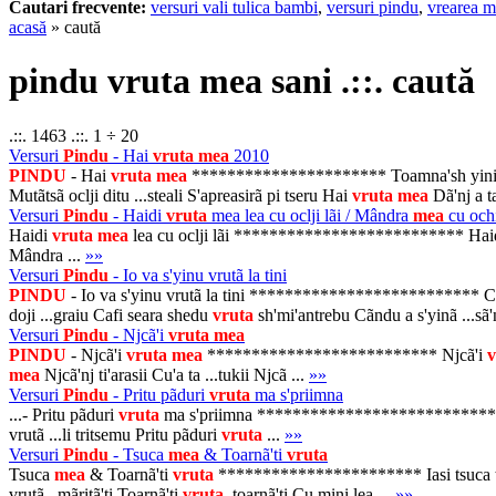
Cautari frecvente:
versuri vali tulica bambi
,
versuri pindu
,
vrearea m
acasă
» caută
pindu vruta mea sani .::. caută
.::. 1463 .::. 1 ÷ 20
Versuri
Pindu
- Hai
vruta
mea
2010
PINDU
- Hai
vruta
mea
********************** Toamna'sh yini ti 
Mutãtsã oclji ditu ...steali S'apreasirã pi tseru Hai
vruta
mea
Dã'nj a t
Versuri
Pindu
- Haidi
vruta
mea lea cu oclji lãi / Mândra
mea
cu och
Haidi
vruta
mea
lea cu oclji lãi ************************** Hai
Mândra ...
»»
Versuri
Pindu
- Io va s'yinu vrutã la tini
PINDU
- Io va s'yinu vrutã la tini ************************** C
doji ...graiu Cafi seara shedu
vruta
sh'mi'antrebu Cãndu a s'yinã ...sã'
Versuri
Pindu
- Njcã'i
vruta
mea
PINDU
- Njcã'i
vruta
mea
************************** Njcã'i
v
mea
Njcã'nj ti'arasii Cu'a ta ...tukii Njcã ...
»»
Versuri
Pindu
- Pritu pãduri
vruta
ma s'priimna
...- Pritu pãduri
vruta
ma s'priimna ********************************
vrutã ...li tritsemu Pritu pãduri
vruta
...
»»
Versuri
Pindu
- Tsuca
mea
& Toarnã'ti
vruta
Tsuca
mea
& Toarnã'ti
vruta
*********************** Iasi tsuca tr
vrutã , mãritã'ti Toarnã'ti
vruta
, toarnã'ti Cu mini lea ...
»»