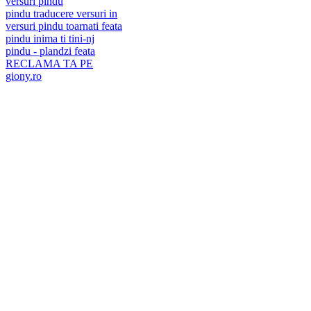
versuri pindu
pindu traducere versuri in
versuri pindu toarnati feata
pindu inima ti tini-nj
pindu - plandzi feata
RECLAMA TA PE
giony.ro