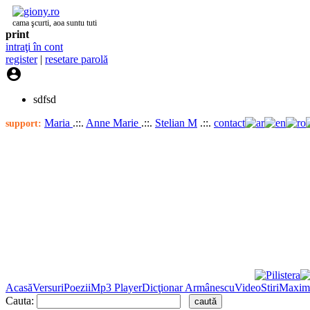
cama şcurti, aoa suntu tuti
print
intraţi în cont
register
|
resetare parolă

sdfsd
Maria
.::.
Anne Marie
.::.
Stelian M
.::.
contact
support:
Acasă
Versuri
Poezii
Mp3 Player
Dicţionar Armânescu
Video
Stiri
Maxim
Cauta: