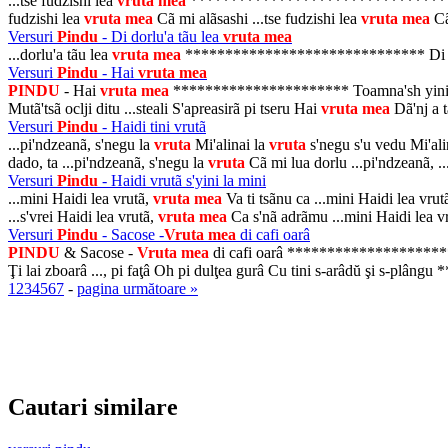
...tse fudzishi lea
vruta
mea
********************************* 
fudzishi lea
vruta
mea
Cã mi alãsashi ...tse fudzishi lea
vruta
mea
Cã 
Versuri
Pindu
- Di dorlu'a tãu lea
vruta
mea
...dorlu'a tãu lea
vruta
mea
****************************** Di do
Versuri
Pindu
- Hai
vruta
mea
PINDU
- Hai
vruta
mea
********************** Toamna'sh yini ti 
Mutã'tsã oclji ditu ...steali S'apreasirã pi tseru Hai
vruta
mea
Dã'nj a t
Versuri
Pindu
- Haidi tini vrutã
...pi'ndzeanã, s'negu la
vruta
Mi'alinai la
vruta
s'negu s'u vedu Mi'ali
dado, ta ...pi'ndzeanã, s'negu la
vruta
Cã mi lua dorlu ...pi'ndzeanã, ..
Versuri
Pindu
- Haidi vrutã s'yini la mini
...mini Haidi lea vrutã,
vruta
mea
Va ti tsãnu ca ...mini Haidi lea vrut
...s'vrei Haidi lea vrutã,
vruta
mea
Ca s'nã adrãmu ...mini Haidi lea v
Versuri
Pindu
- Sacose -
Vruta
mea
di cafi oarâ
PINDU
& Sacose -
Vruta
mea
di cafi oarâ *******************
Ţi lai zboarâ ..., pi faţâ Oh pi dulţea gurâ Cu tini s-arâdŭ şi s-p
1
2
3
4
5
6
7
-
pagina următoare »
Cautari similare