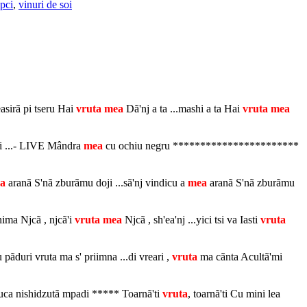
upci
,
vinuri de soi
easirã pi tseru Hai
vruta
mea
Dã'nj a ta ...mashi a ta Hai
vruta
mea
ji ...- LIVE Mândra
mea
cu ochiu negru ***********************
a
aranã S'nã zburãmu doji ...sã'nj vindicu a
mea
aranã S'nã zburãmu
inima Njcã , njcã'i
vruta
mea
Njcã , sh'ea'nj ...yici tsi va Iasti
vruta
pãduri vruta ma s' priimna ...di vreari ,
vruta
ma cãnta Acultã'mi
Tsuca nishidzutã mpadi ***** Toarnã'ti
vruta
, toarnã'ti Cu mini lea