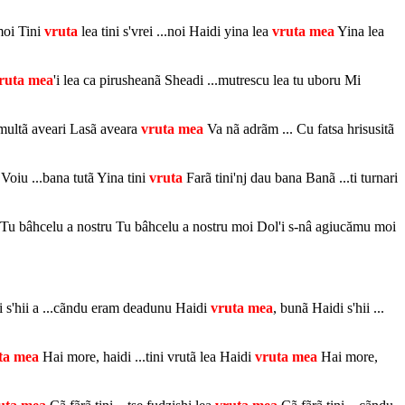
 moi Tini
vruta
lea tini s'vrei ...noi Haidi yina lea
vruta
mea
Yina lea
ruta
mea
'i lea ca pirusheanã Sheadi ...mutrescu lea tu uboru Mi
.multã aveari Lasã aveara
vruta
mea
Va nã adrãm ... Cu fatsa hrisusitã
Voiu ...bana tutã Yina tini
vruta
Farã tini'nj dau bana Banã ...ti turnari
Tu bâhcelu a nostru Tu bâhcelu a nostru moi Dol'i s-nâ agiucămu moi
i s'hii a ...cãndu eram deadunu Haidi
vruta
mea
, bunã Haidi s'hii ...
ta
mea
Hai more, haidi ...tini vrutã lea Haidi
vruta
mea
Hai more,