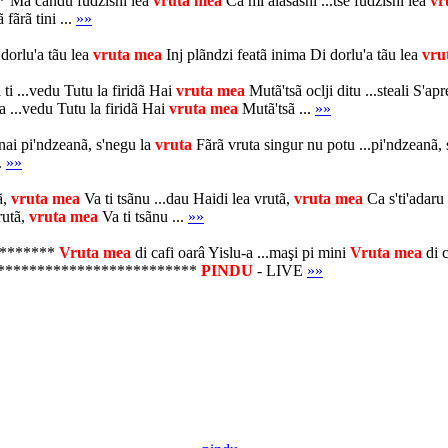
Ma cãndu fudzishi lea
vruta
mea
Cã mi alãsashi ...tse fudzishi lea
vr
fãrã tini ...
»»
rlu'a tãu lea
vruta
mea
Inj plãndzi featã inima Di dorlu'a tãu lea
vru
...vedu Tutu la firidã Hai
vruta
mea
Mutã'tsã oclji ditu ...steali S'ap
a ...vedu Tutu la firidã Hai
vruta
mea
Mutã'tsã ...
»»
nai pi'ndzeanã, s'negu la
vruta
Fãrã vruta singur nu potu ...pi'ndzeanã,
.
»»
ã,
vruta
mea
Va ti tsãnu ...dau Haidi lea vrutã,
vruta
mea
Ca s'ti'adaru
rutã,
vruta
mea
Va ti tsãnu ...
»»
********
Vruta
mea
di cafi oarâ Yislu-a ...maşi pi mini
Vruta
mea
di c
lângu **************************
PINDU
- LIVE
»»