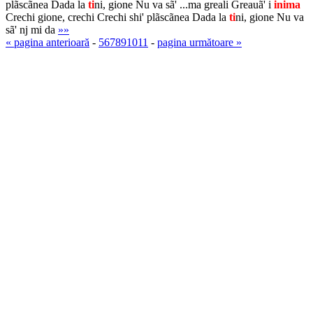
plãscãnea Dada la
ti
ni, gione Nu va sã' ...ma greali Greauã' i
inima
Crechi gione, crechi Crechi shi' plãscãnea Dada la
ti
ni, gione Nu va
sã' nj mi da
»»
« pagina anterioară
-
5
6
7
8
9
10
11
-
pagina următoare »