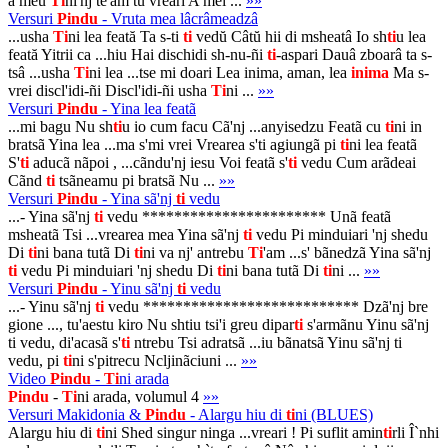
a meu
Ti
ni'nj te'am tu vreari A mei ...
»»
Versuri
Pindu
- Vruta mea lâcrâmeadzâ
...usha
Ti
ni lea feată Ta s-ti
ti
vedŭ Câtŭ hii di msheatâ Io sh
ti
u lea
feată Yitrii ca ...hiu Hai dischidi sh-nu-ñi
ti
-aspari Dauâ zboarâ ta s-
tsâ ...usha
Ti
ni lea ...tse mi doari Lea inima, aman, lea
inima
Ma s-
vrei discl'idi-ñi Discl'idi-ñi usha
Ti
ni ...
»»
Versuri
Pindu
- Yina lea featã
...mi bagu Nu sh
ti
u io cum facu Cã'nj ...anyisedzu Featã cu
ti
ni in
bratsã Yina lea ...ma s'mi vrei Vrearea s'ti agiungã pi
ti
ni lea featã
S'
ti
aducã nãpoi , ...cãndu'nj iesu Voi featã s'
ti
vedu Cum arãdeai
Cãnd
ti
tsãneamu pi bratsã Nu ...
»»
Versuri
Pindu
- Yina sã'nj
ti
vedu
...- Yina sã'nj
ti
vedu *********************** Unã featã
msheatã Tsi ...vrearea mea Yina sã'nj
ti
vedu Pi minduiari 'nj shedu
Di
ti
ni bana tutã Di
ti
ni va nj' antrebu
Ti
'am ...s' bãnedzã Yina sã'nj
ti
vedu Pi minduiari 'nj shedu Di
ti
ni bana tutã Di
ti
ni ...
»»
Versuri
Pindu
- Yinu sã'nj
ti
vedu
...- Yinu sã'nj
ti
vedu *************************** Dzã'nj bre
gione ..., tu'aestu kiro Nu shtiu tsi'i greu dipar
ti
s'armãnu Yinu sã'nj
ti vedu, di'acasã s'
ti
ntrebu Tsi adratsã ...iu bãnatsã Yinu sã'nj ti
vedu, pi
ti
ni s'pitrecu Ncljinãciuni ...
»»
Video
Pindu
-
Ti
ni arada
Pindu
-
Ti
ni arada, volumul 4
»»
Versuri Makidonia &
Pindu
- Alargu hiu di
ti
ni (BLUES)
Alargu hiu di
ti
ni Shed singur ninga ...vreari ! Pi suflit amin
ti
rli Î`nhi