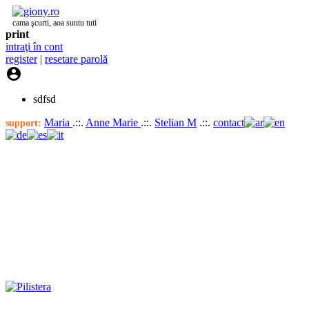
cama şcurti, aoa suntu tuti
print
intraţi în cont
register
|
resetare parolă

sdfsd
Maria
.::.
Anne Marie
.::.
Stelian M
.::.
contact
support: