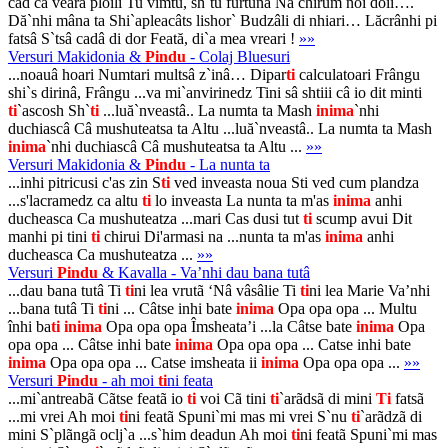
cad ca veara ploili Tu vimtu, sh`tu furtunâ Nâ chirum noi doii….
Dă`nhi mâna ta Shi`apleacâts lishor` Budzâli di nhiari… Lăcrânhi pi
fatsâ S`tsâ cadâ di dor Feată, di`a mea vreari !
»»
Versuri Makidonia &
Pindu
- Colaj Bluesuri
...noauâ hoari Numtari multsâ z`inâ… Dipar
ti
calculatoari Frângu
shi`s dirinâ, Frângu ...va mi`anvirinedz Tini sâ shtiii câ io dit minti
ti
`ascosh Sh`
ti
...luă`nveastâ.. La numta ta Mash
inima
`nhi
duchiascâ Câ mushuteatsa ta Altu ...luă`nveastâ.. La numta ta Mash
inima
`nhi duchiascâ Câ mushuteatsa ta Altu ...
»»
Versuri Makidonia &
Pindu
- La nunta ta
...inhi pitricusi c'as zin S
ti
ved inveasta noua Sti ved cum plandza
...s'lacramedz ca altu
ti
lo inveasta La nunta ta m'as
inima
anhi
ducheasca Ca mushuteatza ...mari Cas dusi tut
ti
scump avui Dit
manhi pi tini
ti
chirui Di'armasi na ...nunta ta m'as
inima
anhi
ducheasca Ca mushuteatza ...
»»
Versuri
Pindu
& Kavalla - Va’nhi dau bana tutâ
...dau bana tutâ Ti
ti
ni lea vrutã ‘Nâ vâsâlie Ti
ti
ni lea Marie Va’nhi
...bana tutâ Ti
ti
ni ... Câtse inhi bate
inima
Opa opa opa ... Multu
înhi ba
ti
inima
Opa opa opa Îmsheata’i ...la Câtse bate
inima
Opa
opa opa ... Câtse inhi bate
inima
Opa opa opa ... Catse inhi bate
inima
Opa opa opa ... Catse imsheata ii
inima
Opa opa opa ...
»»
Versuri
Pindu
- ah moi
ti
ni feata
...mi`antreabã Cãtse featã io
ti
voi Cã tini
ti
`arãdsã di mini
Ti
fatsã
...mi vrei Ah moi
ti
ni featã Spuni`mi mas mi vrei S`nu
ti
`arãdzã di
mini S`plãngã oclj`a ...s`him deadun Ah moi
ti
ni featã Spuni`mi mas