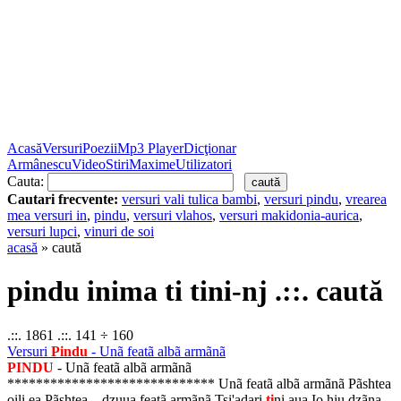
Acasă
Versuri
Poezii
Mp3 Player
Dicţionar
Armânescu
Video
Stiri
Maxime
Utilizatori
Cauta:
Cautari frecvente:
versuri vali tulica bambi
,
versuri pindu
,
vrearea
mea versuri in
,
pindu
,
versuri vlahos
,
versuri makidonia-aurica
,
versuri lupci
,
vinuri de soi
acasă
» caută
pindu inima ti tini-nj .::. caută
.::. 1861 .::. 141 ÷ 160
Versuri
Pindu
- Unã featã albã armãnã
PINDU
- Unã featã albã armãnã
***************************** Unã featã albã armãnã Pãshtea
oili ea Pãshtea ...dzuua featã armãnã Tsi'adari
ti
ni aua Io hiu dzãna