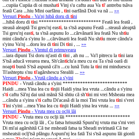
...cupiia Cupiia di oi musha
ti
Vinj s'u caftu aua Va
ti
' antrebu tsãva
featã Cara ...hiu Mini oarfãnu ,
ti
ni oarfãnã Doii va nã ...
»»
Versuri
Pindu
- Va'nj hibã doru di
ti
ni
...hibã doru di
ti
ni ************************* Featã lea featã ,
steauã aleaptã Tsi greu'nj eas
ti
, ta s'tsã aspunu Featã ...steauã aleaptã
Tsi greu'nj eas
ti
, ta s'tsã aspunu Io ...cãrvãnarii lea featã Nu sh
ti
u
mini cãndu'a s'yinu Io ...cãrvãnarii lea featã Nu sh
ti
u more cãndu'a
s'yinu Va'nj ...doru lea di
ti
ni Di
ti
ni , ...
»»
Versuri
Pindu
- Vimtul di primuveara
...iara dipuni Tsi doru nj'asti di
ti
ni , ah nu ... Va'l pitrecu la
ti
ni iara
S'tsã aducã vrearea mea, Sh'cãn
ti
clu'a meu cu ea Ta s'tsã oarã di
noap
ti
bunã S'tsã aspunã cã'n ...cu lunã Tutu la
ti
ni mi minduescu
Ti'ashteptu s'nu
ti
'agãrshescu Stealili ...
»»
Versuri
Pindu
- Vrutã cãndu a s'yini
PINDU
- Vrutã cãndu a s'yini **************************
Haidi ...mea Yina lea cu
ti
njii Haidi yina lea vruta ...cãndu a s'yinu
s'
ti
caftu Sã'nj dai unã mãnã Sã shtiu cã sh'
ti
ni mi vrei Msheata mea
...cãndu a s'yinu s'
ti
caftu Di'acasã di la moi Tini vruta lea
ti
ni s'vrei
Ti
ni s'yini ...mea Yina lea cu
ti
njii Haidi yina lea vruta ...
»»
Versuri
Pindu
- Vruta mea cu oclji lãi
PINDU
- Vruta mea cu oclji lãi **************************
Vruta mea cu oclji lãi , Cu fatsa hrisusitã Spuni'nj vruta ma s'mi vrei
Di mi'ai agãrshitã Cã tse msheatã fatsa ta Sheadi nvirinatã Cã tse
msheatsii oclj'tsã plãngu Aspuni'nj lea fatã Tsi s'tsã aspunu lãi gionli