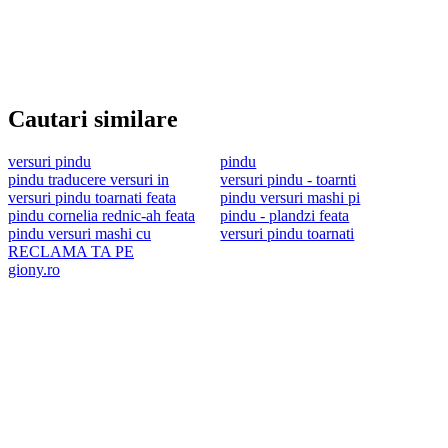
Cautari similare
versuri pindu
pindu
pindu traducere versuri in
versuri pindu - toarnti
versuri pindu toarnati feata
pindu versuri mashi pi
pindu cornelia rednic-ah feata
pindu - plandzi feata
pindu versuri mashi cu
versuri pindu toarnati
RECLAMA TA PE
giony.ro