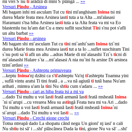
mi vrei S`nu
ti
`arãdzã di mini S`plãngã ...
»»
Versuri
Pindu
- Arsinea
Mi bagam inhi mi asculam Tut cu
ti
ni mi'anghisam
Inima
tsi mi
durea Marie feata mea Arsinea ias
ti
tuta a ta Alta ...mi'alasasi
Haramani s'tsa hiba Arsinea ias
ti
tuta a ta Alta feata va mi va Eo
blastemlu tsu lu'am dat Cu a meu suflit suschirat
Ti
ni s'nu pot s'afli
un altu barbat
»»
Versuri
Pindu
- arsinea
Mi bagam shi mi`asculam Tut cu
ti
ni mi`anhi`sam
Inima
tzi`mi
durea Marie feata mea Arsinea ias
ti
tut a ta Io ...suflet suschiram Tini
s`nu poti sa`
ti
afli un altu ...adras Marie di mi`alasashi Tzi`s
ti
cni di
mi`alasashi Halare s`ta ...mi`alasasi A nia nu`ini fu arsine Di arsinea
tzini`ardasi
»»
Versuri
Pindu
- Ashteptu primuveara
...keptu
Inima
'nj dzãtsi ca s'
ti
'ashteptu Va'nj
ti
'ashteptu Toamna yini
, suflã vintu aratsi Ti tini featã , a ...va nã agiutã
ti
tutã bana Nu'am
arihati , mintea u'am la
ti
ni Nu sh
ti
u cum s'adaru ...
»»
Versuri
Pindu
- cari as hiba feata tsi a mi va
...dado Tsi multu u voi Ias
ti
featã armanã Ias
ti
featã msheatã
Inima
´ni si`arupi ...cu vrearea Mea su as
ti
ngã Feata tsea mi va Ari ...dado
Tsi multu u voi Ias
ti
featã armanã Ias
ti
featã msheatã
Inima
´ni
si`arupi ...dado Tsi multu u voi Ias
ti
...
»»
Versuri
Pindu
- Crechi gione crechi
Totna ntreapã dado La shopatu cãnd negu Un gioni' nj iasi' n cali
Nu sh
ti
u tsi sã' i ...shi' plãscãnea Dada la
ti
ni, gione Nu va sã' ...shi'