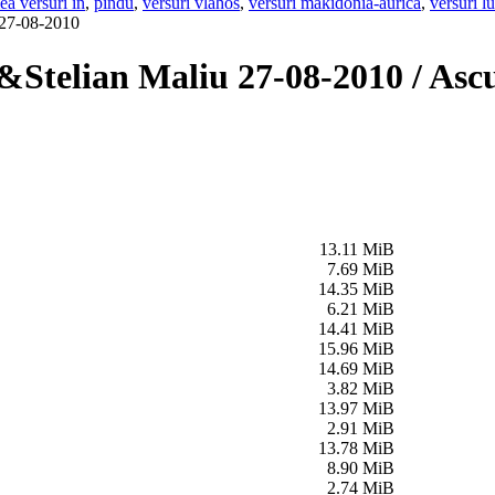
ea versuri in
,
pindu
,
versuri vlahos
,
versuri makidonia-aurica
,
versuri l
 27-08-2010
Stelian Maliu 27-08-2010 / Ascu
13.11 MiB
7.69 MiB
14.35 MiB
6.21 MiB
14.41 MiB
15.96 MiB
14.69 MiB
3.82 MiB
13.97 MiB
2.91 MiB
13.78 MiB
8.90 MiB
2.74 MiB