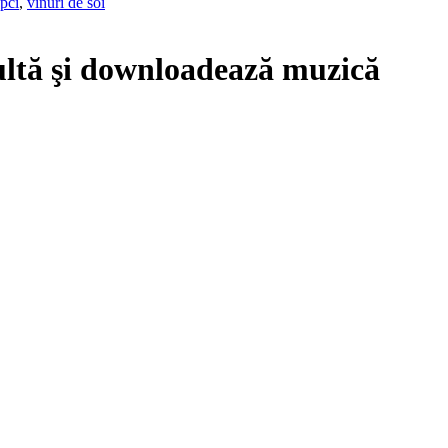
upci
,
vinuri de soi
ltă şi downloadează muzică