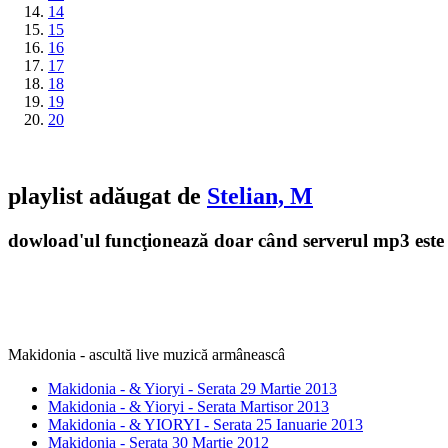
14
15
16
17
18
19
20
playlist adăugat de
Stelian, M
dowload'ul funcţionează doar când serverul mp3 este 
Makidonia - ascultă live muzică armâneascâ
Makidonia - & Yioryi - Serata 29 Martie 2013
Makidonia - & Yioryi - Serata Martisor 2013
Makidonia - & YIORYI - Serata 25 Ianuarie 2013
Makidonia - Serata 30 Martie 2012