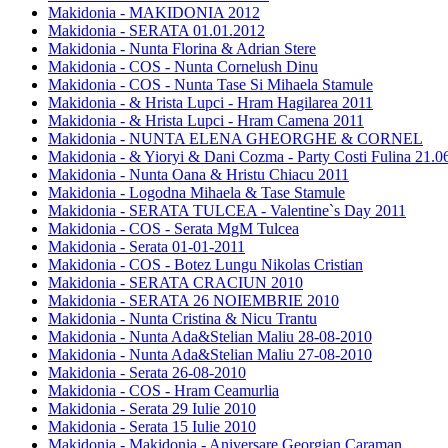
Makidonia - MAKIDONIA 2012
Makidonia - SERATA 01.01.2012
Makidonia - Nunta Florina & Adrian Stere
Makidonia - COS - Nunta Cornelush Dinu
Makidonia - COS - Nunta Tase Si Mihaela Stamule
Makidonia - & Hrista Lupci - Hram Hagilarea 2011
Makidonia - & Hrista Lupci - Hram Camena 2011
Makidonia - NUNTA ELENA GHEORGHE & CORNEL
Makidonia - & Yioryi & Dani Cozma - Party Costi Fulina 21.0
Makidonia - Nunta Oana & Hristu Chiacu 2011
Makidonia - Logodna Mihaela & Tase Stamule
Makidonia - SERATA TULCEA - Valentine`s Day 2011
Makidonia - COS - Serata MgM Tulcea
Makidonia - Serata 01-01-2011
Makidonia - COS - Botez Lungu Nikolas Cristian
Makidonia - SERATA CRACIUN 2010
Makidonia - SERATA 26 NOIEMBRIE 2010
Makidonia - Nunta Cristina & Nicu Trantu
Makidonia - Nunta Ada&Stelian Maliu 28-08-2010
Makidonia - Nunta Ada&Stelian Maliu 27-08-2010
Makidonia - Serata 26-08-2010
Makidonia - COS - Hram Ceamurlia
Makidonia - Serata 29 Iulie 2010
Makidonia - Serata 15 Iulie 2010
Makidonia - Makidonia - Aniversare Georgian Caraman