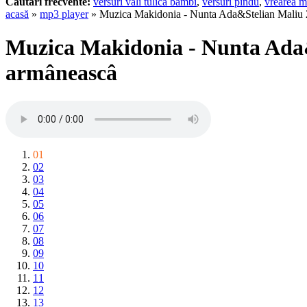
Cautari frecvente:
versuri vali tulica bambi
,
versuri pindu
,
vrearea m
acasă
»
mp3 player
» Muzica Makidonia - Nunta Ada&Stelian Maliu
Muzica Makidonia - Nunta Ada&
armâneascâ
01
02
03
04
05
06
07
08
09
10
11
12
13