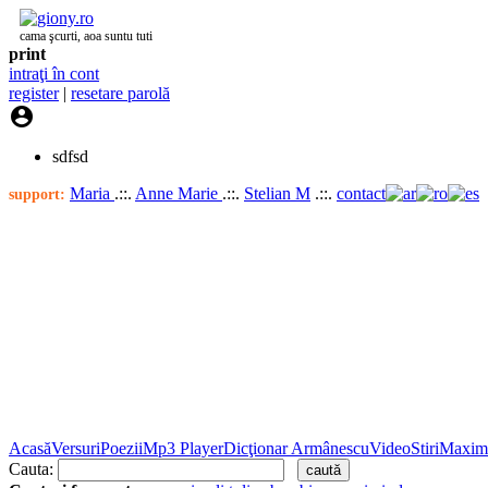
cama şcurti, aoa suntu tuti
print
intraţi în cont
register
|
resetare parolă

sdfsd
Maria
.::.
Anne Marie
.::.
Stelian M
.::.
contact
support:
Acasă
Versuri
Poezii
Mp3 Player
Dicţionar Armânescu
Video
Stiri
Maxim
Cauta: