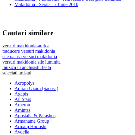
Makidonia - Serata 17 Iunie 2010
Cautari similare
versuri makidonia-aurica
traducere versuri makidonia
sile patasa versuri makidonia
versuri makidonia sile luminita
muzica iu anchisishi feata
selectaţi artistul
Acropolys
Adrian Uzum (Sacosa)
Agapis
All Stars
Amerou
Amintas
Apostalia & Parashos
Armaname Group
Armanj Harioshi
Avdella