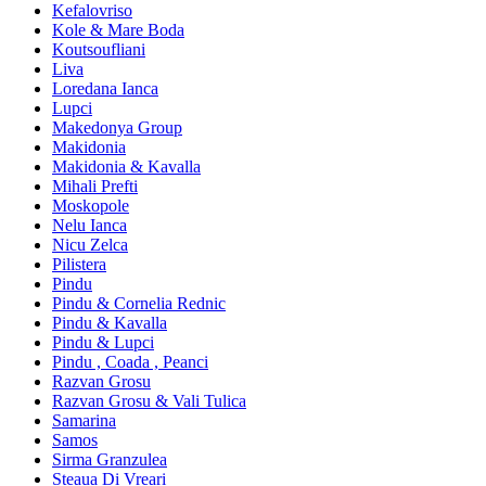
Kefalovriso
Kole & Mare Boda
Koutsoufliani
Liva
Loredana Ianca
Lupci
Makedonya Group
Makidonia
Makidonia & Kavalla
Mihali Prefti
Moskopole
Nelu Ianca
Nicu Zelca
Pilistera
Pindu
Pindu & Cornelia Rednic
Pindu & Kavalla
Pindu & Lupci
Pindu , Coada , Peanci
Razvan Grosu
Razvan Grosu & Vali Tulica
Samarina
Samos
Sirma Granzulea
Steaua Di Vreari