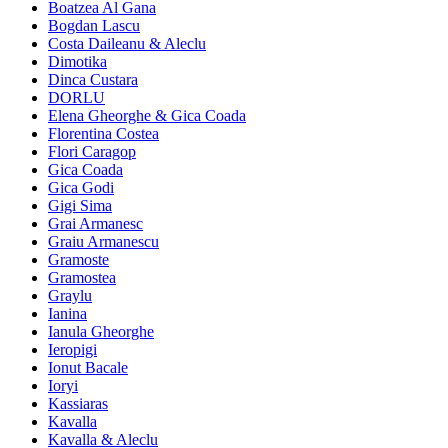
Boatzea Al Gana
Bogdan Lascu
Costa Daileanu & Aleclu
Dimotika
Dinca Custara
DORLU
Elena Gheorghe & Gica Coada
Florentina Costea
Flori Caragop
Gica Coada
Gica Godi
Gigi Sima
Grai Armanesc
Graiu Armanescu
Gramoste
Gramostea
Graylu
Ianina
Ianula Gheorghe
Ieropigi
Ionut Bacale
Ioryi
Kassiaras
Kavalla
Kavalla & Aleclu