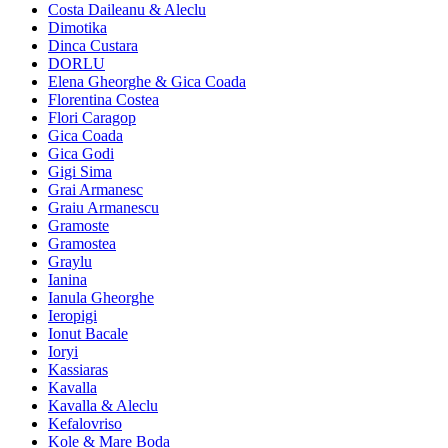
Costa Daileanu & Aleclu
Dimotika
Dinca Custara
DORLU
Elena Gheorghe & Gica Coada
Florentina Costea
Flori Caragop
Gica Coada
Gica Godi
Gigi Sima
Grai Armanesc
Graiu Armanescu
Gramoste
Gramostea
Graylu
Ianina
Ianula Gheorghe
Ieropigi
Ionut Bacale
Ioryi
Kassiaras
Kavalla
Kavalla & Aleclu
Kefalovriso
Kole & Mare Boda