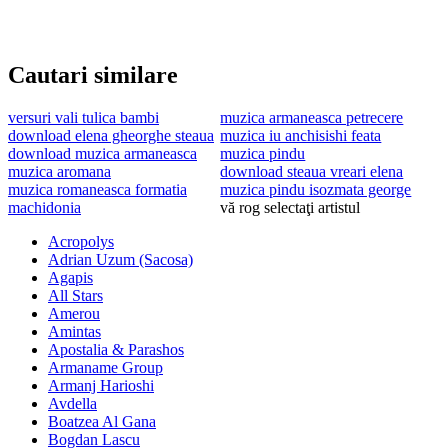
Cautari similare
versuri vali tulica bambi
muzica armaneasca petrecere
download elena gheorghe steaua
muzica iu anchisishi feata
download muzica armaneasca
muzica pindu
muzica aromana
download steaua vreari elena
muzica romaneasca formatia
muzica pindu isozmata george
machidonia
vă rog selectaţi artistul
Acropolys
Adrian Uzum (Sacosa)
Agapis
All Stars
Amerou
Amintas
Apostalia & Parashos
Armaname Group
Armanj Harioshi
Avdella
Boatzea Al Gana
Bogdan Lascu