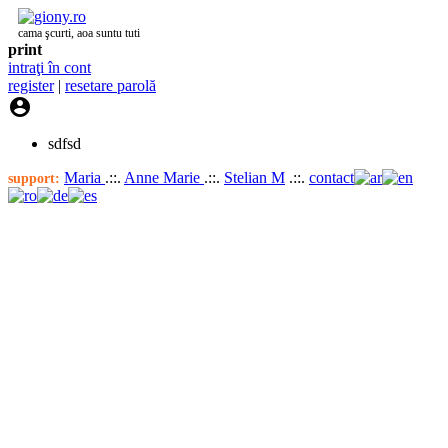
cama şcurti, aoa suntu tuti
print
intraţi în cont
register
|
resetare parolă

sdfsd
Maria
.::.
Anne Marie
.::.
Stelian M
.::.
contact
support: