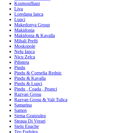
Koutsoufliani
Liva
Loredana Ianca
Lupci
Makedonya Group
Makidonia
Makidonia & Kavalla
Mihali Prefti
Moskopole
Nelu Ianca
Nicu Zelca
Pilistera
Pindu
Pindu & Cornelia Rednic
Pindu & Kavalla
Pindu & Lupci
Pindu , Coada , Peanci
Razvan Grosu
Razvan Grosu & Vali Tulica
Samarina
Samos
Sirma Granzulea
Steaua Di Vreari
Stelu Enache
Teo Fudulea