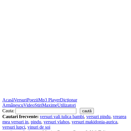
Acasă
Versuri
Poezii
Mp3 Player
Dicţionar
Armânescu
Video
Stiri
Maxime
Utilizatori
Cauta:
Cautari frecvente:
versuri vali tulica bambi
,
versuri pindu
,
vrearea
mea versuri in
,
pindu
,
versuri vlahos
,
versuri makidonia-aurica
,
versuri lupci
,
vinuri de soi