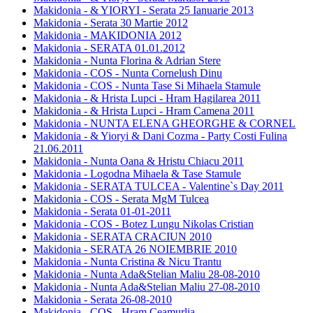
Makidonia - & YIORYI - Serata 25 Ianuarie 2013
Makidonia - Serata 30 Martie 2012
Makidonia - MAKIDONIA 2012
Makidonia - SERATA 01.01.2012
Makidonia - Nunta Florina & Adrian Stere
Makidonia - COS - Nunta Cornelush Dinu
Makidonia - COS - Nunta Tase Si Mihaela Stamule
Makidonia - & Hrista Lupci - Hram Hagilarea 2011
Makidonia - & Hrista Lupci - Hram Camena 2011
Makidonia - NUNTA ELENA GHEORGHE & CORNEL
Makidonia - & Yioryi & Dani Cozma - Party Costi Fulina
21.06.2011
Makidonia - Nunta Oana & Hristu Chiacu 2011
Makidonia - Logodna Mihaela & Tase Stamule
Makidonia - SERATA TULCEA - Valentine`s Day 2011
Makidonia - COS - Serata MgM Tulcea
Makidonia - Serata 01-01-2011
Makidonia - COS - Botez Lungu Nikolas Cristian
Makidonia - SERATA CRACIUN 2010
Makidonia - SERATA 26 NOIEMBRIE 2010
Makidonia - Nunta Cristina & Nicu Trantu
Makidonia - Nunta Ada&Stelian Maliu 28-08-2010
Makidonia - Nunta Ada&Stelian Maliu 27-08-2010
Makidonia - Serata 26-08-2010
Makidonia - COS - Hram Ceamurlia