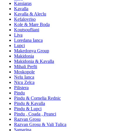
Kassiaras
Kavalla
Kavalla & Aleclu
Kefalovriso
Kole & Mare Boda
Koutsoufliani
Liva
Loredana Ianca
Lupci
Makedonya Group
Makidonia
Makidonia & Kavalla
Mihali Prefti
Moskopole
Nelu Ianca
Nicu Zelca
Pilistera
Pindu
Pindu & Cornelia Rednic
Pindu & Kavalla
Pindu & Lupci
Pindu , Coada , Peanci
Razvan Grosu
Razvan Grosu & Vali Tulica
Samarina