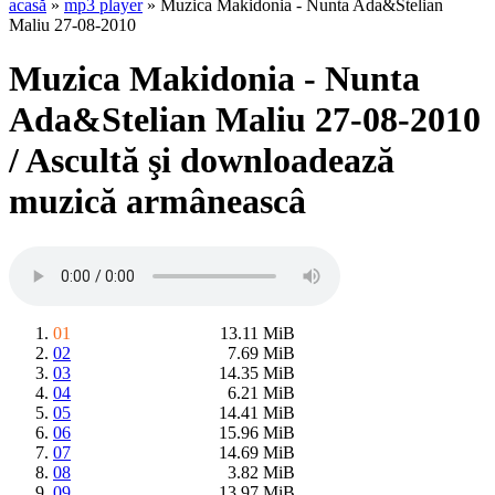
acasă
»
mp3 player
» Muzica Makidonia - Nunta Ada&Stelian
Maliu 27-08-2010
Muzica Makidonia - Nunta
Ada&Stelian Maliu 27-08-2010
/ Ascultă şi downloadează
muzică armâneascâ
01
13.11 MiB
02
7.69 MiB
03
14.35 MiB
04
6.21 MiB
05
14.41 MiB
06
15.96 MiB
07
14.69 MiB
08
3.82 MiB
09
13.97 MiB