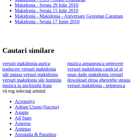
Makidonia - Serata 29 Iulie 2010
Makidonia - Serata 15 Iulie 2010
Makidonia - Makidonia - Aniversare Georgian Caraman
Makidonia - Serata 17 Iunie 2010
Cautari similare
versuri makidonia-aurica
muzica armaneasca petrecere
traducere versuri makidonia
versuri makidonia canticul al
sile patasa versuri makidonia
spun dado makidonia versuri
versuri makidonia sile luminita
download elena gheorghe steaua
muzica iu anchisishi feata
versuri makidonia - printeasca
vă rog selectaţi artistul
Acropolys
Adrian Uzum (Sacosa)
Agapis
All Stars
Amerou
Amintas
Apostalia & Parashos