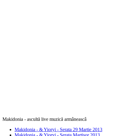
Makidonia - ascultă live muzică armâneascâ
Makidonia - & Yioryi - Serata 29 Martie 2013
Makidonia - & Yioryi - Serata Martisor 2013