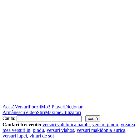
Acasă
Versuri
Poezii
Mp3 Player
Dicţionar
Armânescu
Video
Stiri
Maxime
Utilizatori
Cauta:
Cautari frecvente:
versuri vali tulica bambi
,
versuri pindu
,
vrearea
mea versuri in
,
pindu
,
versuri vlahos
,
versuri makidonia-aurica
,
versuri lupci
,
vinuri de soi