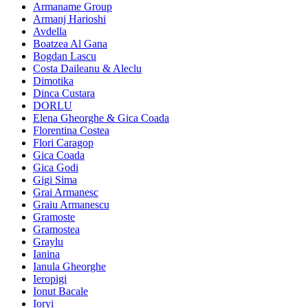
Armaname Group
Armanj Harioshi
Avdella
Boatzea Al Gana
Bogdan Lascu
Costa Daileanu & Aleclu
Dimotika
Dinca Custara
DORLU
Elena Gheorghe & Gica Coada
Florentina Costea
Flori Caragop
Gica Coada
Gica Godi
Gigi Sima
Grai Armanesc
Graiu Armanescu
Gramoste
Gramostea
Graylu
Ianina
Ianula Gheorghe
Ieropigi
Ionut Bacale
Ioryi