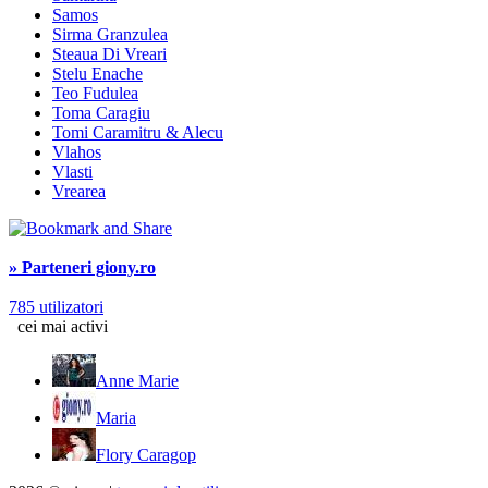
Samos
Sirma Granzulea
Steaua Di Vreari
Stelu Enache
Teo Fudulea
Toma Caragiu
Tomi Caramitru & Alecu
Vlahos
Vlasti
Vrearea
» Parteneri giony.ro
785 utilizatori
cei mai activi
Anne Marie
Maria
Flory Caragop