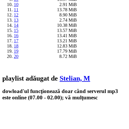
10
2.91 MiB
11
13.78 MiB
12
8.90 MiB
13
2.74 MiB
14
10.38 MiB
15
13.57 MiB
16
13.41 MiB
17
13.21 MiB
18
12.83 MiB
19
17.79 MiB
20
8.72 MiB
playlist adăugat de
Stelian, M
dowload'ul funcţionează doar când serverul mp3
este online (07.00 - 02.00); vă mulţumesc