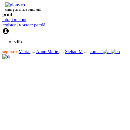
cama şcurti, aoa suntu tuti
print
intraţi în cont
register
|
resetare parolă

sdfsd
Maria
.::.
Anne Marie
.::.
Stelian M
.::.
contact
support: