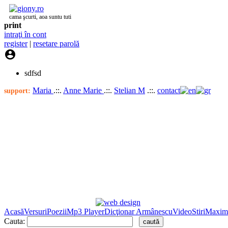
cama şcurti, aoa suntu tuti
print
intraţi în cont
register
|
resetare parolă

sdfsd
Maria
.::.
Anne Marie
.::.
Stelian M
.::.
contact
support:
Acasă
Versuri
Poezii
Mp3 Player
Dicţionar Armânescu
Video
Stiri
Maxim
Cauta: