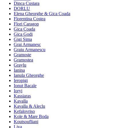
Dinca Custara
DORLU
Elena Gheorghe & Gica Coada
Florentina Costea
Flori Caragop
Gica Coada
Gica Godi
Gigi Sima
Grai Armanesc
Graiu Armanescu
Gramoste
Gramostea
Graylu
Ianina
Ianula Gheorghe
Ieropigi
Ionut Bacale
Ioryi
Kassiaras
Kavalla
Kavalla & Aleclu
Kefalovriso
Kole & Mare Boda
Koutsoufliani
Liva