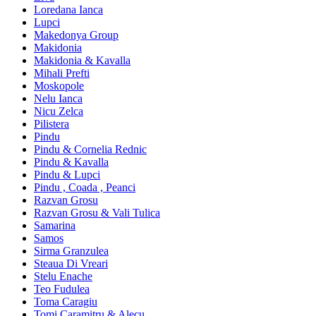
Loredana Ianca
Lupci
Makedonya Group
Makidonia
Makidonia & Kavalla
Mihali Prefti
Moskopole
Nelu Ianca
Nicu Zelca
Pilistera
Pindu
Pindu & Cornelia Rednic
Pindu & Kavalla
Pindu & Lupci
Pindu , Coada , Peanci
Razvan Grosu
Razvan Grosu & Vali Tulica
Samarina
Samos
Sirma Granzulea
Steaua Di Vreari
Stelu Enache
Teo Fudulea
Toma Caragiu
Tomi Caramitru & Alecu