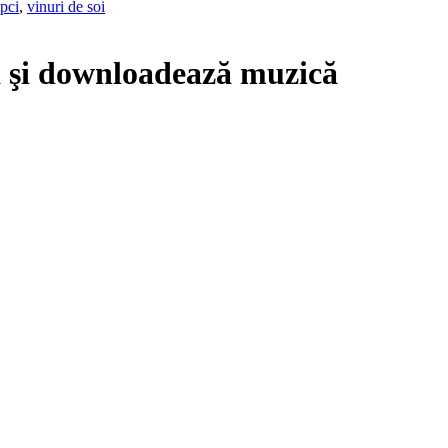
upci
,
vinuri de soi
 şi downloadează muzică