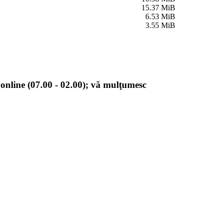
15.37 MiB
6.53 MiB
3.55 MiB
online (07.00 - 02.00); vă mulţumesc