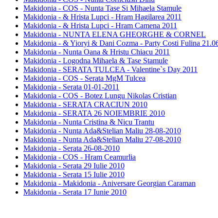
Makidonia - COS - Nunta Tase Si Mihaela Stamule
Makidonia - & Hrista Lupci - Hram Hagilarea 2011
Makidonia - & Hrista Lupci - Hram Camena 2011
Makidonia - NUNTA ELENA GHEORGHE & CORNEL
Makidonia - & Yioryi & Dani Cozma - Party Costi Fulina 21.0
Makidonia - Nunta Oana & Hristu Chiacu 2011
Makidonia - Logodna Mihaela & Tase Stamule
Makidonia - SERATA TULCEA - Valentine`s Day 2011
Makidonia - COS - Serata MgM Tulcea
Makidonia - Serata 01-01-2011
Makidonia - COS - Botez Lungu Nikolas Cristian
Makidonia - SERATA CRACIUN 2010
Makidonia - SERATA 26 NOIEMBRIE 2010
Makidonia - Nunta Cristina & Nicu Trantu
Makidonia - Nunta Ada&Stelian Maliu 28-08-2010
Makidonia - Nunta Ada&Stelian Maliu 27-08-2010
Makidonia - Serata 26-08-2010
Makidonia - COS - Hram Ceamurlia
Makidonia - Serata 29 Iulie 2010
Makidonia - Serata 15 Iulie 2010
Makidonia - Makidonia - Aniversare Georgian Caraman
Makidonia - Serata 17 Iunie 2010