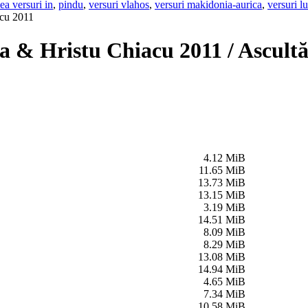
ea versuri in
,
pindu
,
versuri vlahos
,
versuri makidonia-aurica
,
versuri l
cu 2011
 & Hristu Chiacu 2011 / Ascultă
4.12 MiB
11.65 MiB
13.73 MiB
13.15 MiB
3.19 MiB
14.51 MiB
8.09 MiB
8.29 MiB
13.08 MiB
14.94 MiB
4.65 MiB
7.34 MiB
10.58 MiB