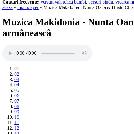
Cautari frecvente:
versuri vali tulica bambi
,
versuri pindu
,
vrearea m
acasă
»
mp3 player
» Muzica Makidonia - Nunta Oana & Hristu Chia
Muzica Makidonia - Nunta Oana
armâneascâ
01
02
03
04
05
06
07
08
09
10
11
12
13