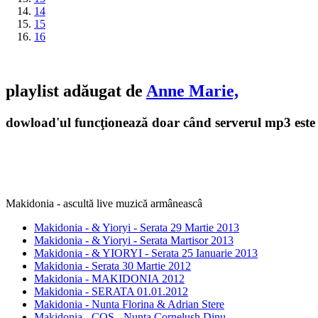
14
15
16
playlist adăugat de
Anne Marie,
dowload'ul funcţionează doar când serverul mp3 este 
Makidonia - ascultă live muzică armâneascâ
Makidonia - & Yioryi - Serata 29 Martie 2013
Makidonia - & Yioryi - Serata Martisor 2013
Makidonia - & YIORYI - Serata 25 Ianuarie 2013
Makidonia - Serata 30 Martie 2012
Makidonia - MAKIDONIA 2012
Makidonia - SERATA 01.01.2012
Makidonia - Nunta Florina & Adrian Stere
Makidonia - COS - Nunta Cornelush Dinu