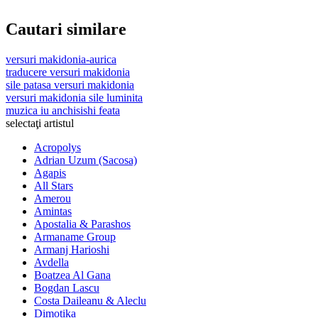
Cautari similare
versuri makidonia-aurica
traducere versuri makidonia
sile patasa versuri makidonia
versuri makidonia sile luminita
muzica iu anchisishi feata
selectaţi artistul
Acropolys
Adrian Uzum (Sacosa)
Agapis
All Stars
Amerou
Amintas
Apostalia & Parashos
Armaname Group
Armanj Harioshi
Avdella
Boatzea Al Gana
Bogdan Lascu
Costa Daileanu & Aleclu
Dimotika