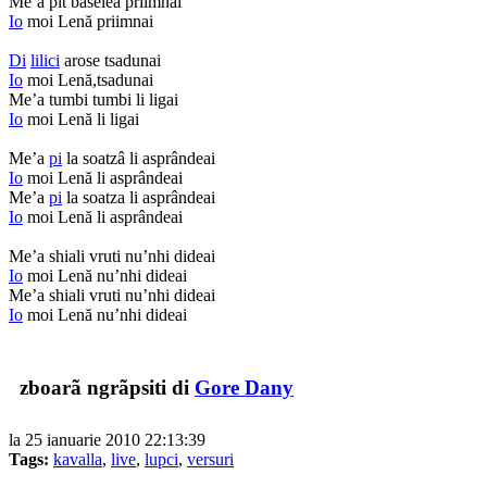
Me’a pit baselea priimnai
Io
moi Lenă priimnai
Di
lilici
arose tsadunai
Io
moi Lenă,tsadunai
Me’a tumbi tumbi li ligai
Io
moi Lenă li ligai
Me’a
pi
la soatzâ li asprândeai
Io
moi Lenă li asprândeai
Me’a
pi
la soatza li asprândeai
Io
moi Lenă li asprândeai
Me’a shiali vruti nu’nhi dideai
Io
moi Lenă nu’nhi dideai
Me’a shiali vruti nu’nhi dideai
Io
moi Lenă nu’nhi dideai
zboarã ngrãpsiti di
Gore Dany
la 25 ianuarie 2010 22:13:39
Tags:
kavalla
,
live
,
lupci
,
versuri