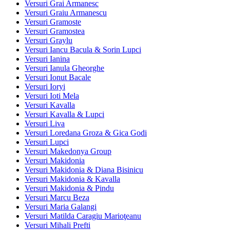
Versuri Grai Armanesc
Versuri Graiu Armanescu
Versuri Gramoste
Versuri Gramostea
Versuri Graylu
Versuri Iancu Bacula & Sorin Lupci
Versuri Ianina
Versuri Ianula Gheorghe
Versuri Ionut Bacale
Versuri Ioryi
Versuri Ioti Mela
Versuri Kavalla
Versuri Kavalla & Lupci
Versuri Liva
Versuri Loredana Groza & Gica Godi
Versuri Lupci
Versuri Makedonya Group
Versuri Makidonia
Versuri Makidonia & Diana Bisinicu
Versuri Makidonia & Kavalla
Versuri Makidonia & Pindu
Versuri Marcu Beza
Versuri Maria Galangi
Versuri Matilda Caragiu Marioţeanu
Versuri Mihali Prefti