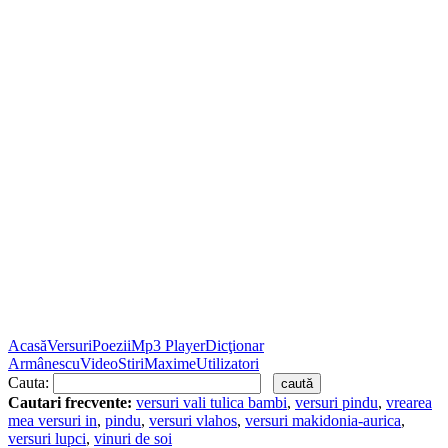
Acasă
Versuri
Poezii
Mp3 Player
Dicţionar
Armânescu
Video
Stiri
Maxime
Utilizatori
Cauta:
Cautari frecvente:
versuri vali tulica bambi
,
versuri pindu
,
vrearea
mea versuri in
,
pindu
,
versuri vlahos
,
versuri makidonia-aurica
,
versuri lupci
,
vinuri de soi