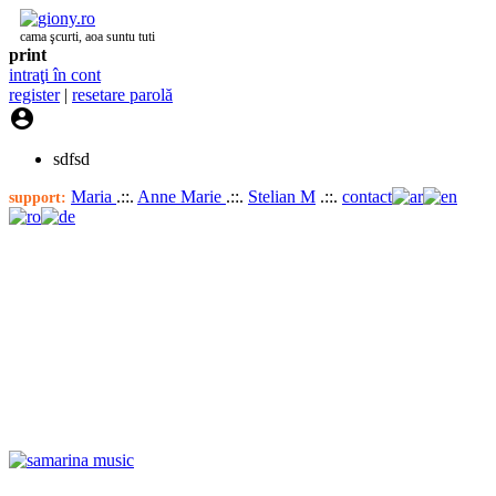
cama şcurti, aoa suntu tuti
print
intraţi în cont
register
|
resetare parolă

sdfsd
Maria
.::.
Anne Marie
.::.
Stelian M
.::.
contact
support: