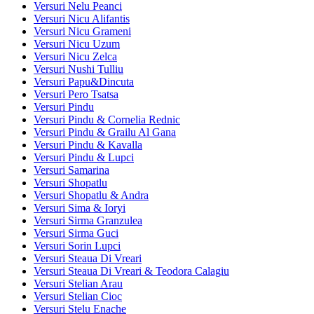
Versuri Nelu Peanci
Versuri Nicu Alifantis
Versuri Nicu Grameni
Versuri Nicu Uzum
Versuri Nicu Zelca
Versuri Nushi Tulliu
Versuri Papu&Dincuta
Versuri Pero Tsatsa
Versuri Pindu
Versuri Pindu & Cornelia Rednic
Versuri Pindu & Grailu Al Gana
Versuri Pindu & Kavalla
Versuri Pindu & Lupci
Versuri Samarina
Versuri Shopatlu
Versuri Shopatlu & Andra
Versuri Sima & Ioryi
Versuri Sirma Granzulea
Versuri Sirma Guci
Versuri Sorin Lupci
Versuri Steaua Di Vreari
Versuri Steaua Di Vreari & Teodora Calagiu
Versuri Stelian Arau
Versuri Stelian Cioc
Versuri Stelu Enache