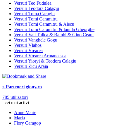
Versuri Teo Fudulea
Versuri Teodora Calagiu
Versuri Toma Caragiu
Versuri Tomi Caramitru
Versuri Tomi Caramitru & Alecu
Versuri Tomi Caramitru & Ianula Gheorghe
Versuri Vali Tulica & Bambi & Gino Ceara
Versuri Vanghele Gogu
Versuri Vlahos
Versuri Vrearea
Versuri Vrearea Armaneasca
Versuri Yioryi & Teodora Calagiu
Versuri Zicu Araia
» Parteneri giony.ro
785 utilizatori
cei mai activi
Anne Marie
Maria
Flory Caragop