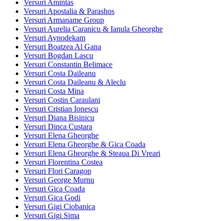
Versuri Amintas
Versuri Apostalia & Parashos
Versuri Armaname Group
Versuri Aurelia Caranicu & Ianula Gheorghe
Versuri Aynodekam
Versuri Boatzea Al Gana
Versuri Bogdan Lascu
Versuri Constantin Belimace
Versuri Costa Daileanu
Versuri Costa Daileanu & Aleclu
Versuri Costa Mina
Versuri Costin Caraulani
Versuri Cristian Ionescu
Versuri Diana Bisinicu
Versuri Dinca Custara
Versuri Elena Gheorghe
Versuri Elena Gheorghe & Gica Coada
Versuri Elena Gheorghe & Steaua Di Vreari
Versuri Florentina Costea
Versuri Flori Caragop
Versuri George Murnu
Versuri Gica Coada
Versuri Gica Godi
Versuri Gigi Ciobanica
Versuri Gigi Sima