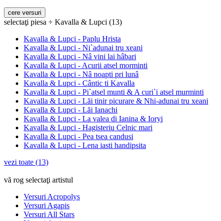
selectaţi piesa ÷ Kavalla & Lupci (13)
Kavalla & Lupci - Paplu Hrista
Kavalla & Lupci - Ni`adunai tru xeani
Kavalla & Lupci - Nâ vini lai hâbari
Kavalla & Lupci - Acurii atsel morminti
Kavalla & Lupci - Nâ noapti pri lunâ
Kavalla & Lupci - Cântic ti Kavalla
Kavalla & Lupci - Pi`atsel munti & A curi`i atsel murminti
Kavalla & Lupci - Lăi tinir picurare & Nhi-adunai tru xeani
Kavalla & Lupci - Lăi Ianachi
Kavalla & Lupci - La valea di Ianina & Ioryi
Kavalla & Lupci - Hagisteriu Celnic mari
Kavalla & Lupci - Pea tsea candusi
Kavalla & Lupci - Lena iasti handipsita
vezi toate (13)
vă rog selectaţi artistul
Versuri Acropolys
Versuri Agapis
Versuri All Stars