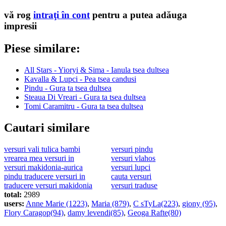
vă rog
intraţi în cont
pentru a putea adăuga
impresii
Piese similare:
All Stars - Yioryi & Sima - Ianula tsea dultsea
Kavalla & Lupci - Pea tsea candusi
Pindu - Gura ta tsea dultsea
Steaua Di Vreari - Gura ta tsea dultsea
Tomi Caramitru - Gura ta tsea dultsea
Cautari similare
versuri vali tulica bambi
versuri pindu
vrearea mea versuri in
versuri vlahos
versuri makidonia-aurica
versuri lupci
pindu traducere versuri in
cauta versuri
traducere versuri makidonia
versuri traduse
total:
2989
users:
Anne Marie (1223)
,
Maria (879)
,
C sTyLa(223)
,
giony (95)
,
Flory Caragop(94)
,
damy levendi(85)
,
Geoga Rafte(80)