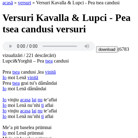
acasă
»
versuri
» Versuri Kavalla & Lupci - Pea tsea candusi
Versuri Kavalla & Lupci - Pea
tsea candusi versuri
(6783
vizualizări / 221 descărcări)
Lupci&Yorghii – Pea
tsea
candusi
Prea
tsea
candusi ,lea
vinită
Io
moi Lenă
vinită
Prea
tsea
grai tsi’s dâmândai
Io
moi Lenă dâmândai
Io
vinjiu
acasa
lai
nu
te’aflai
Io
moi Lenă nu’nhi
ti
aflai
Io
vinjiu
acasa
lai
nu
te’aflai
Io
moi Lenă nu’nhi
ti
aflai
Me’a pit baselea priimnai
Io
moi Lenă priimnai