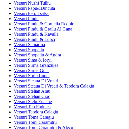
Versuri Nushi Tulliu
Versuri Papu&Dincuta
Versuri Pero Tsatsa
Versuri Pindu
Versuri Pindu & Cornelia Rednic
Versuri Pindu & Grailu Al Gana
Versuri Pindu & Kavalla
Versuri Pindu & Lupci
Versuri Samarina
Versuri Shopatlu
Versuri Shopatlu & Andra
Versuri Sima & Ioryi
Versuri Sirma Granzulea
Versuri Sirma Guci
Versuri Sorin Lupci
Versuri Steaua Di Vreari
Versuri Steaua Di Vreari & Teodora Calagiu
Versuri Stelian Arau
Versuri Stelian Cioc
Versuri Stelu Enache
Versuri Teo Fudulea
Versuri Teodora Calagiu
Versuri Toma Caragiu
Versuri Tomi Caramitru
Versuri Tomi Caramitru & Alecu