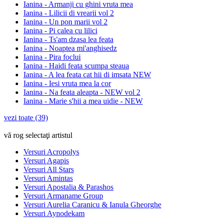
Ianina - Armanji cu ghini vruta mea
Ianina - Lilicii di vrearii vol 2
Ianina - Un pon marii vol 2
Ianina - Pi calea cu lilici
Ianina - Ts'am dzasa lea feata
Ianina - Noaptea mi'anghisedz
Ianina - Pira foclui
Ianina - Haidi feata scumpa steaua
Ianina - A lea feata cat hii di imsata NEW
Ianina - Iesi vruta mea la cor
Ianina - Na feata aleapta - NEW vol 2
Ianina - Marie s'hii a mea uidie - NEW
vezi toate (39)
vă rog selectaţi artistul
Versuri Acropolys
Versuri Agapis
Versuri All Stars
Versuri Amintas
Versuri Apostalia & Parashos
Versuri Armaname Group
Versuri Aurelia Caranicu & Ianula Gheorghe
Versuri Aynodekam