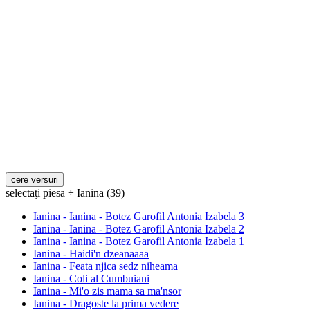
selectaţi piesa ÷ Ianina (39)
Ianina - Ianina - Botez Garofil Antonia Izabela 3
Ianina - Ianina - Botez Garofil Antonia Izabela 2
Ianina - Ianina - Botez Garofil Antonia Izabela 1
Ianina - Haidi'n dzeanaaaa
Ianina - Feata njica sedz niheama
Ianina - Coli al Cumbuiani
Ianina - Mi'o zis mama sa ma'nsor
Ianina - Dragoste la prima vedere