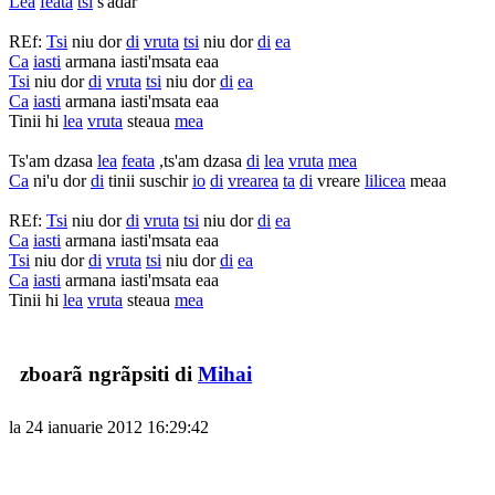
Lea
feata
tsi
s'adar
REf:
Tsi
niu dor
di
vruta
tsi
niu dor
di
ea
Ca
iasti
armana iasti'msata eaa
Tsi
niu dor
di
vruta
tsi
niu dor
di
ea
Ca
iasti
armana iasti'msata eaa
Tinii hi
lea
vruta
steaua
mea
Ts'am dzasa
lea
feata
,ts'am dzasa
di
lea
vruta
mea
Ca
ni'u dor
di
tinii suschir
io
di
vrearea
ta
di
vreare
lilicea
meaa
REf:
Tsi
niu dor
di
vruta
tsi
niu dor
di
ea
Ca
iasti
armana iasti'msata eaa
Tsi
niu dor
di
vruta
tsi
niu dor
di
ea
Ca
iasti
armana iasti'msata eaa
Tinii hi
lea
vruta
steaua
mea
zboarã ngrãpsiti di
Mihai
la 24 ianuarie 2012 16:29:42