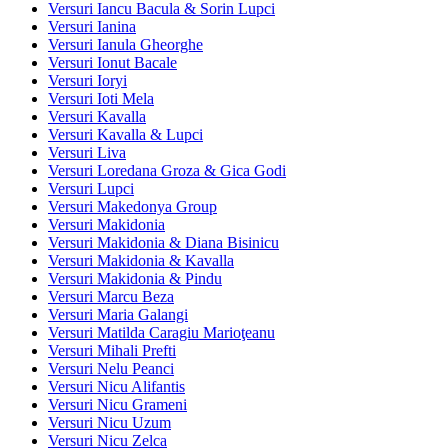
Versuri Iancu Bacula & Sorin Lupci
Versuri Ianina
Versuri Ianula Gheorghe
Versuri Ionut Bacale
Versuri Ioryi
Versuri Ioti Mela
Versuri Kavalla
Versuri Kavalla & Lupci
Versuri Liva
Versuri Loredana Groza & Gica Godi
Versuri Lupci
Versuri Makedonya Group
Versuri Makidonia
Versuri Makidonia & Diana Bisinicu
Versuri Makidonia & Kavalla
Versuri Makidonia & Pindu
Versuri Marcu Beza
Versuri Maria Galangi
Versuri Matilda Caragiu Marioţeanu
Versuri Mihali Prefti
Versuri Nelu Peanci
Versuri Nicu Alifantis
Versuri Nicu Grameni
Versuri Nicu Uzum
Versuri Nicu Zelca