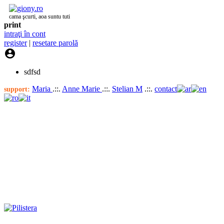
cama şcurti, aoa suntu tuti
print
intraţi în cont
register
|
resetare parolă

sdfsd
Maria
.::.
Anne Marie
.::.
Stelian M
.::.
contact
support: