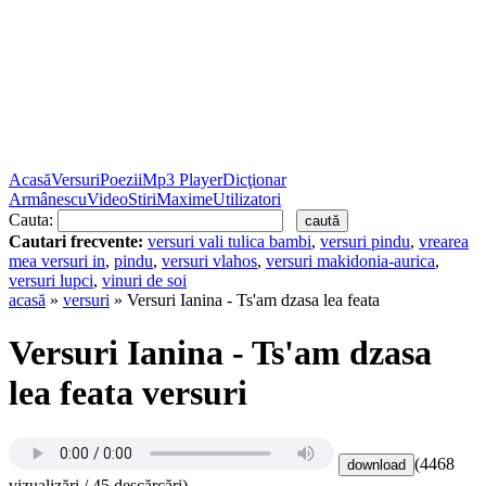
Acasă
Versuri
Poezii
Mp3 Player
Dicţionar
Armânescu
Video
Stiri
Maxime
Utilizatori
Cauta:
Cautari frecvente:
versuri vali tulica bambi
,
versuri pindu
,
vrearea
mea versuri in
,
pindu
,
versuri vlahos
,
versuri makidonia-aurica
,
versuri lupci
,
vinuri de soi
acasă
»
versuri
» Versuri Ianina - Ts'am dzasa lea feata
Versuri Ianina - Ts'am dzasa
lea feata versuri
(4468
vizualizări / 45 descărcări)