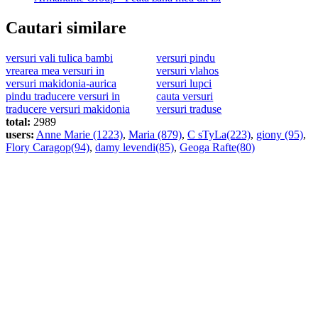
Cautari similare
versuri vali tulica bambi
versuri pindu
vrearea mea versuri in
versuri vlahos
versuri makidonia-aurica
versuri lupci
pindu traducere versuri in
cauta versuri
traducere versuri makidonia
versuri traduse
total:
2989
users:
Anne Marie (1223)
,
Maria (879)
,
C sTyLa(223)
,
giony (95)
,
Flory Caragop(94)
,
damy levendi(85)
,
Geoga Rafte(80)