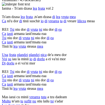
Ianina - Ts'am dzasa
lea
feata
vol 2
Ts'am dzasa
lea
feata
,ts'am dzasa
di
lea
vruta
mea
Ca
ni'u dor
di
tinii suschir
io
di
vrearea
ta
di
vreare
lilicea
meaa
REf:
Tsi
niu dor
di
vruta
tsi
niu dor
di
ea
Ca
iasti
armana iasti'msata eaa
Tsi
niu dor
di
vruta
tsi
niu dor
di
ea
Ca
iasti
armana iasti'msata eaa
Tinii hi
lea
vruta
steaua
mea
Una
feata
plandzi
plandzi
nica
de'a meu dor
Voi
su
iau la minii
io
di
dorlu
a ei va'ni mor
Di
dorlu
a ei va'ni mor
REf:
Tsi
niu dor
di
vruta
tsi
niu dor
di
ea
Ca
iasti
armana iasti'msata eaa
Tsi
niu dor
di
vruta
tsi
niu dor
di
ea
Ca
iasti
armana iasti'msata eaa
Tinii hi
lea
vruta
steaua
mea
Mas iarai cu minii
vrearea
tuta
a tzu dadeam
Multu
te'am
tu
suflit
nu
stiu lailu
tsi
s'adar