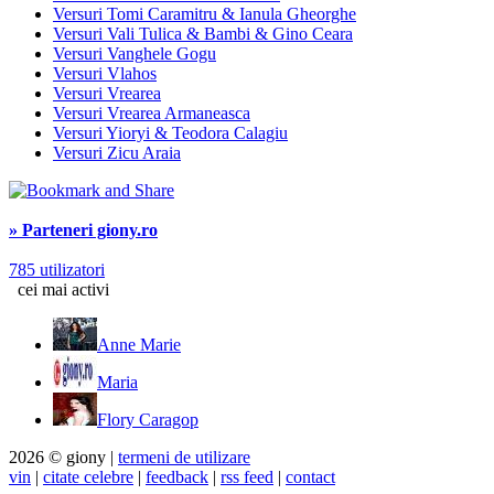
Versuri Tomi Caramitru & Ianula Gheorghe
Versuri Vali Tulica & Bambi & Gino Ceara
Versuri Vanghele Gogu
Versuri Vlahos
Versuri Vrearea
Versuri Vrearea Armaneasca
Versuri Yioryi & Teodora Calagiu
Versuri Zicu Araia
» Parteneri giony.ro
785 utilizatori
cei mai activi
Anne Marie
Maria
Flory Caragop
2026 © giony |
termeni de utilizare
vin
|
citate celebre
|
feedback
|
rss feed
|
contact