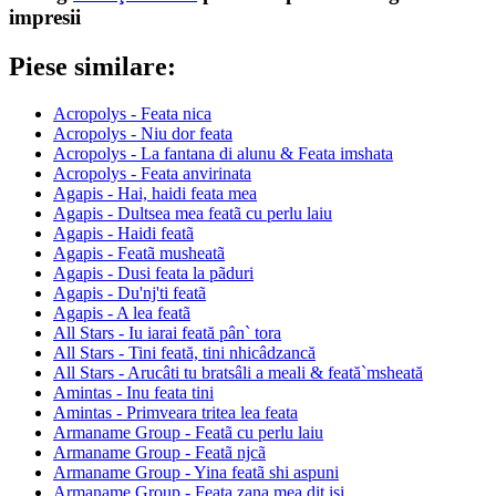
impresii
Piese similare:
Acropolys - Feata nica
Acropolys - Niu dor feata
Acropolys - La fantana di alunu & Feata imshata
Acropolys - Feata anvirinata
Agapis - Hai, haidi feata mea
Agapis - Dultsea mea featã cu perlu laiu
Agapis - Haidi featã
Agapis - Featã musheatã
Agapis - Dusi feata la pãduri
Agapis - Du'nj'ti featã
Agapis - A lea featã
All Stars - Iu iarai feată pân` tora
All Stars - Tini feată, tini nhicâdzancă
All Stars - Arucâti tu bratsâli a meali & feată`msheată
Amintas - Inu feata tini
Amintas - Primveara tritea lea feata
Armaname Group - Featã cu perlu laiu
Armaname Group - Featã njcã
Armaname Group - Yina featã shi aspuni
Armaname Group - Feata zana mea dit isi