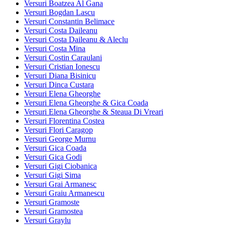
Versuri Boatzea Al Gana
Versuri Bogdan Lascu
Versuri Constantin Belimace
Versuri Costa Daileanu
Versuri Costa Daileanu & Aleclu
Versuri Costa Mina
Versuri Costin Caraulani
Versuri Cristian Ionescu
Versuri Diana Bisinicu
Versuri Dinca Custara
Versuri Elena Gheorghe
Versuri Elena Gheorghe & Gica Coada
Versuri Elena Gheorghe & Steaua Di Vreari
Versuri Florentina Costea
Versuri Flori Caragop
Versuri George Murnu
Versuri Gica Coada
Versuri Gica Godi
Versuri Gigi Ciobanica
Versuri Gigi Sima
Versuri Grai Armanesc
Versuri Graiu Armanescu
Versuri Gramoste
Versuri Gramostea
Versuri Graylu