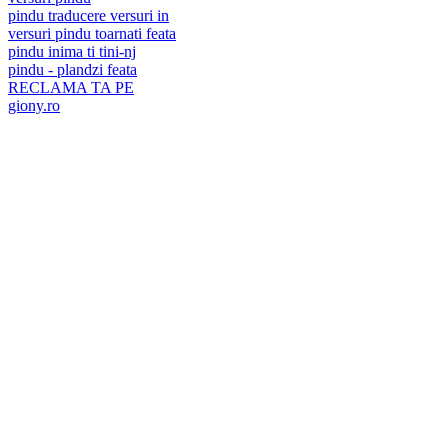
pindu traducere versuri in
versuri pindu toarnati feata
pindu inima ti tini-nj
pindu - plandzi feata
RECLAMA TA PE
giony.ro