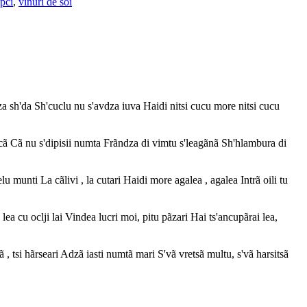
upci
,
vinuri de soi
h'da Sh'cuclu nu s'avdza iuva Haidi nitsi cucu more nitsi cucu
cã Cã nu s'dipisii numta Frãndza di vimtu s'leagãnã Sh'hlambura di
nti La cãlivi , la cutari Haidi more agalea , agalea Intrã oili tu
 cu oclji lai Vindea lucri moi, pitu pãzari Hai ts'ancupãrai lea,
si hãrseari Adzã iasti numtã mari S'vã vretsã multu, s'vã harsitsã