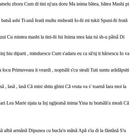
selu zboru Cum di tini nj'ara doru Ma inima bãtea, bãtea Mashi pi
atsâ ashi Ti-unâ feată multu msheată Io-ñi mi tukii Spuni-ñi feată
i Cu mintea mashi la tini-ñi fui Inima mea laia tsi sh-u pâtsâ Di
j hiu diparti , minduescu Cum s'adaru eu ca sã'nj ti hãrsescu Io va
ocu Primuveara ii veardi , noptsãli s'cu steali Tuti suntu arãdãpsiti
 lasã , lasã Cã mini shtiu ghini Cã vruta va s' toarnã Iara moi la
i Lea Marie njata ta Inj ngljeatsã inima Yina tu bratsãli'a meali Cã
albã armãnã Dipunea cu bucla'n mãnã Apã s'ia di la fãntãnã S'u