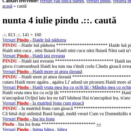
Cautari frecvente:
versuri vali tulica bambi
,
versuri pindu
,
vrearea m
acasă
» caută
nunta 4 iulie pindu .::. caută
.::. 813 .::. 141 ÷ 160
Versuri
Pindu
- Haide luã pãdurea
PINDU
- Haide luã pãdurea ********************** Haide luã pãdu 
Haidi nitsi cucu , nitsi fluiarã Haidi nitsi cucu nitsi fluiarã Nitsi oaii ta
Versuri
Pindu
- Haidi iasi nveasta
PINDU
- Haidi iasi nveasta ************************* Haidi iasi nve
giocu s'cutreamburã Haidi lea tutu ma s'tindi corlu Cãndu gioacã nvea
Versuri
Pindu
- Haidi more pi atsea dzeanã
PINDU
- Haidi more pi atsea dzeanã ***************************** H
cutaru Haidi more agalea , agalea Li' adunã un picuraru Haidi more aleap
Versuri
Pindu
- Haidi vruta mea lea cu oclji lãi / Mândra mea cu ochi
Haidi vruta mea lea cu oclji lãi ************************** Haidi vrut
ts'ancupãrai Ocljiul laiu lea nu tsã'l bãsheai Hai ts'ancupãrai lea, ts'anc
Versuri
Pindu
- Ia mutritsã feata cum gioacã
PINDU
- Ia mutritsã feata cum gioacã *****************************
Cã hitsã doji uidisitsã Banã lungã, multã vreari Cum va Dumnidzãlu m
Versuri
Pindu
- Ina lea feata
Pindu
- Ina lea feata ***********************
»»
Versuri
Pindu
- Inima bãtea , bãtea