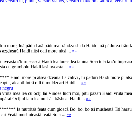
ea versuri in
,
pindu
,
versuri vlahos
,
versuri makidonia-aurica
,
versuri l
more, luã pãdu Luã pãdurea frãndza sh'da Haide luã pãdurea frãndza s
's azghearã Haidi nitsi oaii more nitsi ...
»»
asta s'kirnjseascã Haidi lea lunea lea tahina Soia tutã ta s'u tinjseas
sta cu grambolu Haidi iasi nveasta ...
»»
aidi more pi atsea dzeanã La cãlivi , tu pãduri Haidi more pi atselu mu
ti , aleapti Intrã oili ti muldzeari Haidi ...
»»
u negru
a mea lea cu oclji lãi Vindea lucri moi, pitu pãzari Haidi vruta mea lea
upãrai Ocljiul laiu lea nu tsã'l bãsheai Haidi ...
»»
** Ia mutritsã feata cum gioacã Bo, bo, bo tsi musheatã Tsi harauã , t
ari Featã mushuteastã featã Soia ...
»»