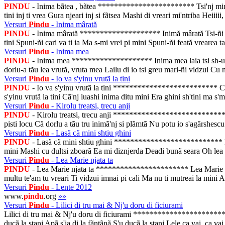
PINDU
- Inima bãtea , bãtea ************************ Tsi'nj minti
tini inj ti vrea Gura njeari inj si fãtsea Mashi di vreari mi'ntriba Heiiiii, 
Versuri
Pindu
- Inima mârată
PINDU
- Inima mârată ******************** Inimă mârată Tsi-ñi bats
tini Spuni-ñi cari va ti ia Ma s-mi vrei pi mini Spuni-ñi feată vrearea t
Versuri
Pindu
- Inima mea
PINDU
- Inima mea ******************** Inima mea laia tsi sh-u pâts
dorlu-a tău lea vrută, vruta mea Lailu di io tsi greu mari-ñi vidzui Cu 
Versuri
Pindu
- Io va s'yinu vrutã la tini
PINDU
- Io va s'yinu vrutã la tini ************************** Cafi 
s'yinu vrutã la tini Cã'nj luashi inima ditu mini Era ghini sh'tini ma s'
Versuri
Pindu
- Kirolu treatsi, trecu anji
PINDU
- Kirolu treatsi, trecu anji ****************************** Ar
pisti locu Cã dorlu a tãu tru inimã'nj si plãmtã Nu potu io s'agãrshescu oc
Versuri
Pindu
- Lasã cã mini shtiu ghini
PINDU
- Lasã cã mini shtiu ghini *************************** Dupu c
mini Mashi cu dultsi zboarã Ea mi diznjerda Deadi bunã seara Oh lea v
Versuri
Pindu
- Lea Marie njata ta
PINDU
- Lea Marie njata ta *********************** Lea Marie njata 
multu te'am tu vreari Ti vidzui imnai pi cali Ma nu ti mutreai la mini A
Versuri
Pindu
- Lente 2012
www.
pindu
.org
»»
Versuri
Pindu
- Lilici di tru mai & Nj'u doru di ficiurami
Lilici di tru mai & Nj'u doru di ficiurami ***********************
ducã la stani Apã s'ia di la fãntãnã S'u ducã la stani Lele ca vai, ca vai