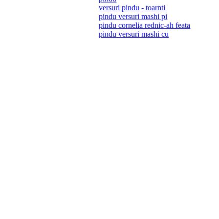
versuri pindu - toarnti
pindu versuri mashi pi
pindu cornelia rednic-ah feata
pindu versuri mashi cu