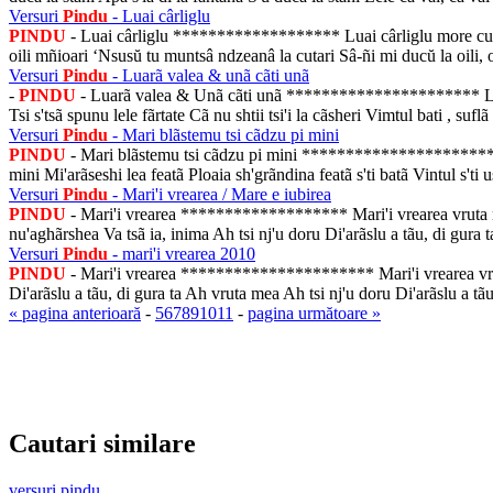
Versuri
Pindu
- Luai cârliglu
PINDU
- Luai cârliglu ******************* Luai cârliglu more cu tâm
oili mñioari ‘Nsusŭ tu muntsâ ndzeanâ la cutari Sâ-ñi mi ducŭ la oili, 
Versuri
Pindu
- Luarã valea & unã cãti unã
-
PINDU
- Luarã valea & Unã cãti unã ********************** Luarã v
Tsi s'tsã spunu lele fãrtate Cã nu shtii tsi'i la cãsheri Vimtul bati , suflã
Versuri
Pindu
- Mari blãstemu tsi cãdzu pi mini
PINDU
- Mari blãstemu tsi cãdzu pi mini ***************************
mini Mi'arãseshi lea featã Ploaia sh'grãndina featã s'ti batã Vintul s'ti u
Versuri
Pindu
- Mari'i vrearea / Mare e iubirea
PINDU
- Mari'i vrearea ******************* Mari'i vrearea vruta me
nu'aghãrshea Va tsã ia, inima Ah tsi nj'u doru Di'arãslu a tãu, di gura 
Versuri
Pindu
- mari'i vrearea 2010
PINDU
- Mari'i vrearea ********************** Mari'i vrearea vrut
Di'arãslu a tãu, di gura ta Ah vruta mea Ah tsi nj'u doru Di'arãslu a tã
« pagina anterioară
-
5
6
7
8
9
10
11
-
pagina următoare »
Cautari similare
versuri pindu