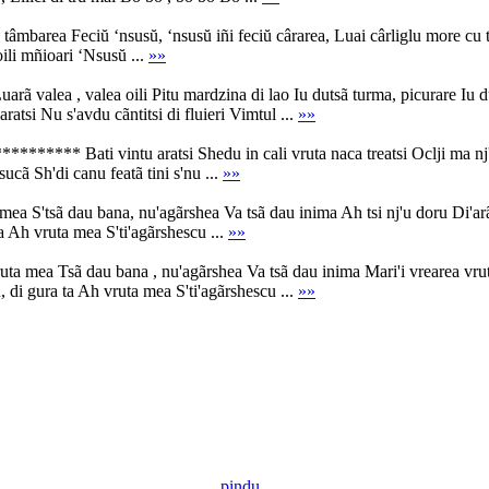
barea Feciŭ ‘nsusŭ, ‘nsusŭ iñi feciŭ cârarea, Luai cârliglu more cu tâm
oili mñioari ‘Nsusŭ ...
»»
alea , valea oili Pitu mardzina di lao Iu dutsã turma, picurare Iu dut
 aratsi Nu s'avdu cãntitsi di fluieri Vimtul ...
»»
**** Bati vintu aratsi Shedu in cali vruta naca treatsi Oclji ma nj'al
sucã Sh'di canu featã tini s'nu ...
»»
a S'tsã dau bana, nu'agãrshea Va tsã dau inima Ah tsi nj'u doru Di'arã
ta Ah vruta mea S'ti'agãrshescu ...
»»
a mea Tsã dau bana , nu'agãrshea Va tsã dau inima Mari'i vrearea vruta
u, di gura ta Ah vruta mea S'ti'agãrshescu ...
»»
pindu