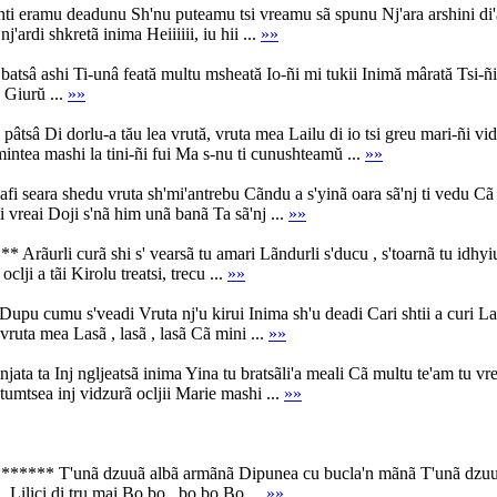
 eramu deadunu Sh'nu puteamu tsi vreamu sã spunu Nj'ara arshini di'at
nj'ardi shkretã inima Heiiiiii, iu hii ...
»»
â ashi Ti-unâ feată multu msheată Io-ñi mi tukii Inimă mârată Tsi-ñi b
a Giurŭ ...
»»
â Di dorlu-a tău lea vrută, vruta mea Lailu di io tsi greu mari-ñi vidzu
mintea mashi la tini-ñi fui Ma s-nu ti cunushteamŭ ...
»»
seara shedu vruta sh'mi'antrebu Cãndu a s'yinã oara sã'nj ti vedu Cã in
mi vreai Doji s'nã him unã banã Ta sã'nj ...
»»
ãurli curã shi s' vearsã tu amari Lãndurli s'ducu , s'toarnã tu idhyiu l
lji a tãi Kirolu treatsi, trecu ...
»»
umu s'veadi Vruta nj'u kirui Inima sh'u deadi Cari shtii a curi Lasã ,
ruta mea Lasã , lasã , lasã Cã mini ...
»»
ta Inj ngljeatsã inima Yina tu bratsãli'a meali Cã multu te'am tu vrear
tumtsea inj vidzurã ocljii Marie mashi ...
»»
****** T'unã dzuuã albã armãnã Dipunea cu bucla'n mãnã T'unã dzuuã 
 , Lilici di tru mai Bo bo , bo bo Bo ...
»»