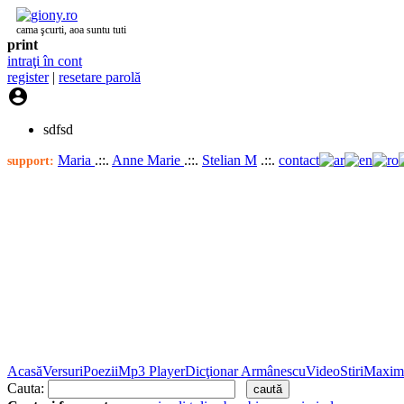
cama şcurti, aoa suntu tuti
print
intraţi în cont
register
|
resetare parolă

sdfsd
Maria
.::.
Anne Marie
.::.
Stelian M
.::.
contact
support:
Acasă
Versuri
Poezii
Mp3 Player
Dicţionar Armânescu
Video
Stiri
Maxim
Cauta: